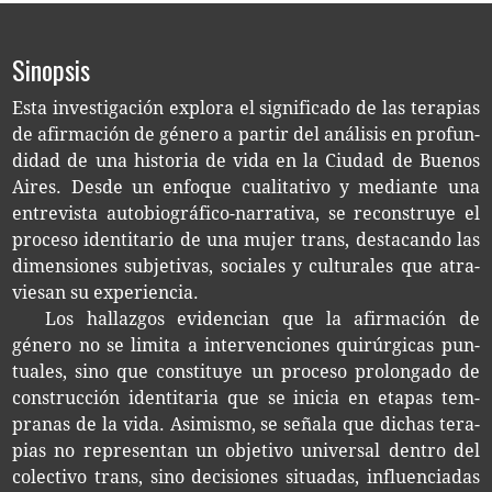
Sinopsis
Esta inves­ti­ga­ción explo­ra el sig­ni­fi­ca­do de las tera­pias
de afir­ma­ción de géne­ro a par­tir del aná­li­sis en pro­fun­
di­dad de una his­to­ria de vida en la Ciu­dad de Bue­nos
Aires. Desde un enfo­que cua­li­ta­ti­vo y median­te una
entre­vis­ta autobiográfico-​narrativa, se recons­tru­ye el
pro­ce­so iden­ti­ta­rio de una mujer trans, des­ta­can­do las
dimen­sio­nes sub­je­ti­vas, socia­les y cul­tu­ra­les que atra­
vie­san su experiencia.
Los hallaz­gos evi­den­cian que la afir­ma­ción de
géne­ro no se limi­ta a inter­ven­cio­nes qui­rúr­gi­cas pun­
tua­les, sino que cons­ti­tu­ye un pro­ce­so pro­lon­ga­do de
cons­truc­ción iden­ti­ta­ria que se ini­cia en eta­pas tem­
pra­nas de la vida. Asi­mis­mo, se seña­la que dichas tera­
pias no repre­sen­tan un obje­ti­vo uni­ver­sal den­tro del
colec­ti­vo trans, sino deci­sio­nes situa­das, influen­cia­das