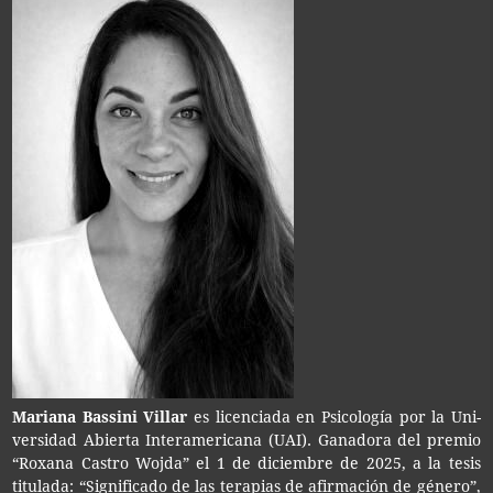
Maria­na Bas­si­ni Villar
es licen­cia­da en Psi­co­lo­gía por la Uni­
ver­si­dad Abier­ta Inter­ame­ri­ca­na (UAI). Gana­do­ra del pre­mio
“Roxa­na Cas­tro Wojda” el 1 de diciem­bre de 2025, a la tesis
titu­la­da: “Sig­ni­fi­ca­do de las tera­pias de afir­ma­ción de géne­ro”,