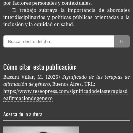
por fac­to­res per­so­na­les y contextuales.
El tra­ba­jo sub­ra­ya la impor­tan­cia de abor­da­jes
inter­dis­ci­pli­na­rios y polí­ti­cas públi­cas orien­ta­das a la
inclu­sión y la equi­dad en salud.
Ir
Cómo citar esta publicación:
Bassini Villar, M. (2026)
Significado de las terapias de
afirmación de género
, Buenos Aires. URL:
https://www.teseopress.com/significadodelasterapiasd
eafirmaciondegenero
Acerca de la autora