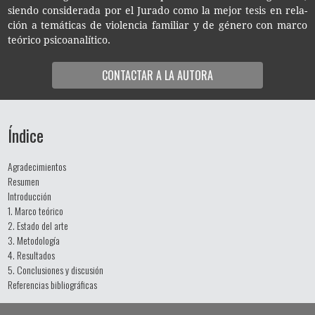
sien­do con­si­de­ra­da por el Jura­do como la mejor tesis en rela­
ción a temá­ti­cas de vio­len­cia fami­liar y de géne­ro con marco
teó­ri­co psicoanalítico.
CON­TAC­TAR A LA AUTORA
Índice
Agradecimientos
Resumen
Introducción
1. Marco teórico
2. Estado del arte
3. Metodología
4. Resultados
5. Conclusiones y discusión
Referencias bibliográficas