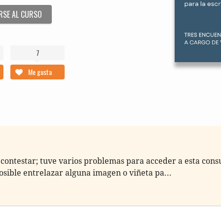
RSE AL CURSO
7
Me gusta
on­tes­tar; tuve varios pro­ble­mas para acce­der a esta con­s
posi­ble entre­la­zar algu­na ima­gen o viñe­ta pa...