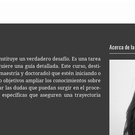
. Pido dis­cul­pas por escri­bir a pos­te­rio­ri de la fina­
 sobre el pro­ce­so de escri­tu­ra do...
Acerca de la
s­ti­tu­ye un ver­da­de­ro desa­fío. Es una tarea
e­re una guía deta­lla­da. Este curso, des­ti­
rede­fi­ni­cio­nes al plan ori­gi­nal, aun­que eso depen­de bas­t
maes­tría y doc­to­ra­do) que estén ini­cian­do o
Si el cam­bio es muy radi­cal, es impor­tan­te discutirlo...
o obje­ti­vos ampliar los cono­ci­mien­tos sobre
a­rar las dudas que pue­dan sur­gir en el pro­ce­
espe­cí­fi­cas que ase­gu­ren una tra­yec­to­ria
clase 2. Por razo­nes per­so­na­les no pude estar pre­sen­te en
i­sie­ra pre­gun­tar una inquietud...