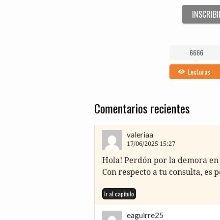
INSCRIBI
6666
Lecturas
Comentarios recientes
valeriaa
17/06/2025 15:27
Hola! Per­dón por la demo­ra en c
Con res­pec­to a tu con­sul­ta, es 
Ir al capítulo
eaguirre25