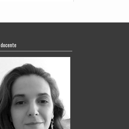
li­za­ción del curso pero lo hice
 docente
an­te de las dis­po­si­cio­nes admi­
 forma sin­cro­ni­ca, pero lo ví y