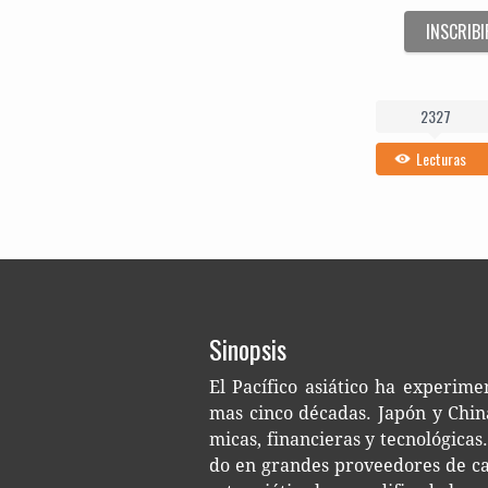
INSCRIBI
2327
Lecturas
Sinopsis
El Pací­fi­co asiá­ti­co ha expe­ri­men
mas cinco déca­das. Japón y China
mi­cas, finan­cie­ras y tec­no­ló­gi­
do en gran­des pro­vee­do­res de cap