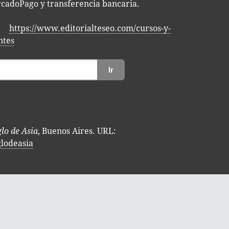
ca­do­Pa­go y trans­fe­ren­cia bancaria.
https://www.editorialteseo.com/cursos-y-
ntes
Ir
glo de Asia
, Buenos Aires. URL:
glodeasia