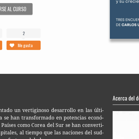
RSE AL CURSO
2
Me gusta
Acerca del 
­ta­do un ver­ti­gi­no­so desa­rro­llo en las últi­
 se han trans­for­ma­do en poten­cias eco­nó­
cas. Paí­ses como Corea del Sur se han con­ver­ti­
i­ta­les, al tiem­po que las nacio­nes del sud­