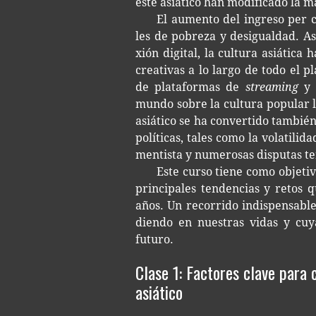
es­te asiá­ti­co han modi­fi­ca­do la 
El aumen­to del ingre­so per cá
les de pobre­za y desigual­dad. Asi­
xión digi­tal, la cul­tu­ra asiá­ti­c
crea­ti­vas a lo largo de todo el pl
de pla­ta­for­mas de
streaming
y e
mundo sobre la cul­tu­ra popu­lar loc
asiá­ti­co se ha con­ver­ti­do tam­bié
po­lí­ti­cas, tales como la vola­ti­li
men­tis­ta y nume­ro­sas dispu­tas te
Este curso tiene como obje­ti­v
prin­ci­pa­les ten­den­cias y retos
años. Un reco­rri­do indis­pen­sa­b
dien­do en nues­tras vidas y cuy
futuro.
Clase 1: Factores clave para 
asiático