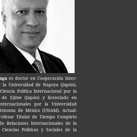
anga
es doc­tor en Coope­ra­ción Inter­
r la Uni­ver­si­dad de Nago­ya (Japón),
ien­cia Polí­ti­ca Inter­na­cio­nal por la
ad de Ejime (Japón) y licen­cia­do en
Inter­na­cio­na­les por la Uni­ver­si­dad
utó­no­ma de Méxi­co (UNAM). Actual­
o­fe­sor Titu­lar de Tiem­po Com­ple­to
e Rela­cio­nes Inter­na­cio­na­les de la
Cien­cias Polí­ti­cas y Socia­les de la