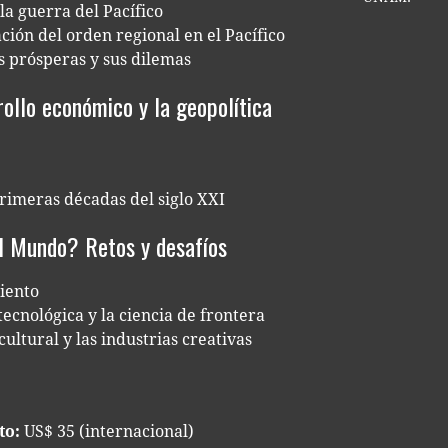
 la gue­rra del Pacífico
ra­ción del orden regio­nal en el Pacífico
es prós­pe­ras y sus dilemas
rollo económico y la geopolítica
 pri­me­ras déca­das del siglo XXI
el Mundo? Retos y desafíos
miento
ec­no­ló­gi­ca y la cien­cia de frontera
ul­tu­ral y las indus­trias creativas
to:
US$ 35 (internacional)