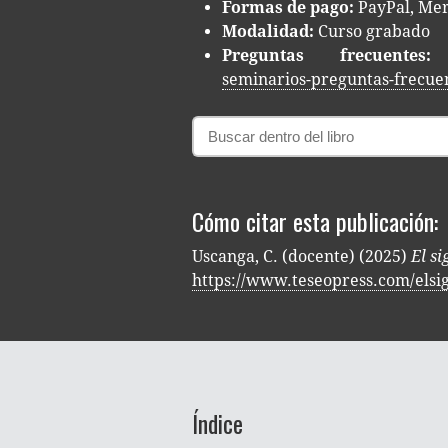
For­mas de pago:
Pay­Pal, Mer­
Modalidad:
Curso grabado
Pre­gun­tas frecuentes:
seminarios-preguntas-frecue
Cómo citar esta publicación:
Uscanga, C. (docente) (2025)
El si
https://www.teseopress.com/elsi
Índice