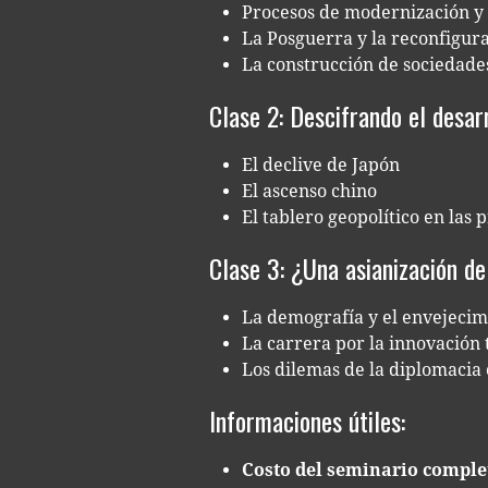
Pro­ce­sos de moder­ni­za­ción y
La Pos­gue­rra y la recon­fi­gu­
La cons­truc­ción de socie­da­d
Clase 2: Descifrando el desar
El decli­ve de Japón
El ascen­so chino
El table­ro geo­po­lí­ti­co en las
Clase 3: ¿Una asianización d
La demo­gra­fía y el envejeci
La carre­ra por la inno­va­ción t
Los dile­mas de la diplo­ma­cia c
Informaciones útiles:
Costo del semi­na­rio comple