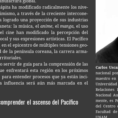
manu­fac­tu­ra global.
pi­ta ha modi­fi­ca­do radi­cal­men­te los nive­
mis­mo, a tra­vés de la cre­cien­te inter­co­ne­
a ha logra­do una pro­yec­ción de sus indus­trias
a­ne­ta: la músi­ca, el
anime
, el
manga
, el uso
l cine han modi­fi­ca­do la per­cep­ción del
al y sus expre­sio­nes artís­ti­cas. El Pací­fi­co
n en el epi­cen­tro de múl­ti­ples ten­sio­nes geo­
­dad de la penín­su­la corea­na, la carre­ra arma­
rritoriales.
o ser­vir de guía para la com­pren­sión de las
Car­los Usc
 que enfren­ta­rá esta región en los pró­xi­mos
na­cio­nal po
le para enten­der pro­ce­sos que ya están inci­
maes­tro en C
a influen­cia será aún más mar­ca­da en el
Uni­ver­si­d
Rela­cio­nes 
Nacio­nal A
comprender el ascenso del Pacífico
men­te, es Pr
del Cen­tro d
Facul­tad de 
UNAM.