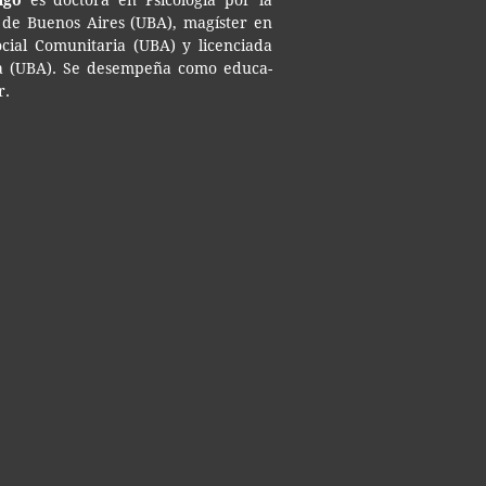
ngo
es doc­to­ra en Psi­co­lo­gía por la
ad de Bue­nos Aires (UBA), magís­ter en
Social Comu­ni­ta­ria (UBA) y licen­cia­da
­gía (UBA). Se desem­pe­ña como edu­ca­
r.