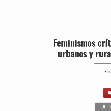
Feminismos críti
urbanos y rura
Rox
D