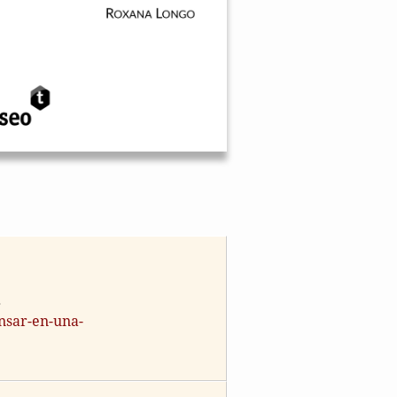
.
nsar-en-una-