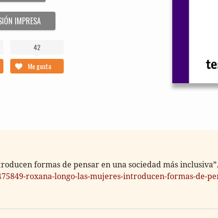
SIÓN IMPRESA
42
Me gusta
ro­du­cen for­mas de pen­sar en una socie­dad más inclusiva”
75849-roxana-longo-las-mujeres-introducen-formas-de-pe