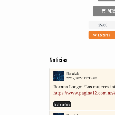
VER
25390
Lecturas
Noticias
librolab
22/12/2022 11:35 am
Roxa­na Longo: “Las muje­res int
https://www.pagina12.com.ar/4
Ir al capítulo