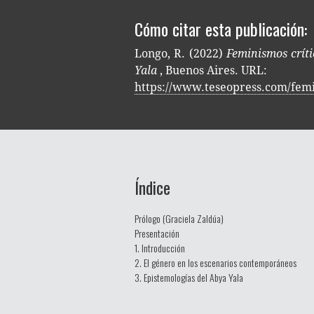
Cómo citar esta publicación:
Longo, R. (2022)
Feminismos críti
Yala
, Buenos Aires. URL:
https://www.teseopress.com/femi
Índice
Prólogo (Graciela Zaldúa)
Presentación
1. Introducción
2. El género en los escenarios contemporáneos
3. Epistemologías del Abya Yala