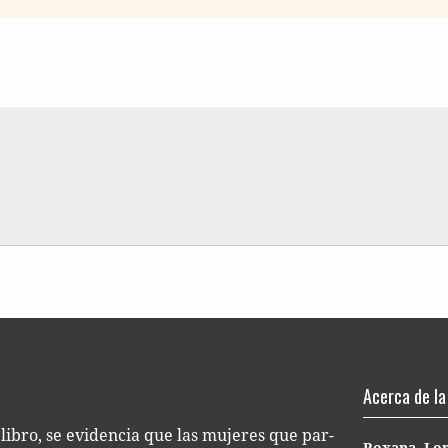
l libro
Femi­nis­mos crí­ti­cos en terri­to­rios urba­nos y rura­les 
mos-criticos
Acerca de la
e libro, se evi­den­cia que las muje­res que par­