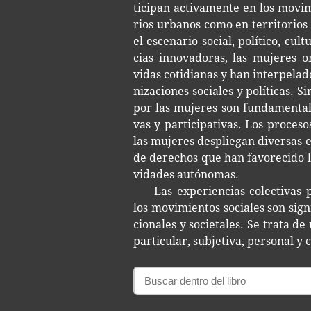
ti­ci­pan acti­va­men­te en los movi­
rios urba­nos como en terri­to­rios
el esce­na­rio social, polí­ti­co, cul­
cias inno­va­do­ras, las muje­res o
vidas coti­dia­nas y han inter­pe­la­d
ni­za­cio­nes socia­les y polí­ti­cas. 
por las muje­res son fun­da­men­ta­l
vas y par­ti­ci­pa­ti­vas. Los pro­ce­s
las muje­res des­plie­gan diver­sas expe
de dere­chos que han favo­re­ci­do la 
vi­da­des autónomas.
Las expe­rien­cias colec­ti­vas
los movi­mien­tos socia­les son sig­ni­
cio­na­les y socie­ta­les. Se trata d
par­ti­cu­lar, sub­je­ti­va, per­so­nal y