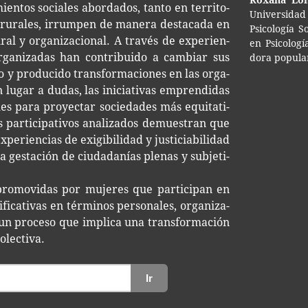
Roxa­na Lo
mien­tos socia­les abor­da­dos, tanto en terri­to­
Uni­ver­si­d
 rura­les, irrum­pen de mane­ra des­ta­ca­da en
Psi­co­lo­gía 
tu­ral y orga­ni­za­cio­nal. A tra­vés de expe­rien­
en Psi­co­lo
rga­ni­za­das han con­tri­bui­do a cam­biar sus
do­ra popula
o y pro­du­ci­do trans­for­ma­cio­nes en las orga­
Sin lugar a dudas, las ini­cia­ti­vas empren­di­das
es para pro­yec­tar socie­da­des más equi­ta­ti­
os par­ti­ci­pa­ti­vos ana­li­za­dos demues­tran que
­rien­cias de exi­gi­bi­li­dad y jus­ti­cia­bi­li­dad
ges­ta­ción de ciu­da­da­nías ple­nas y sub­je­ti­
 pro­mo­vi­das por muje­res que par­ti­ci­pan en
fi­ca­ti­vas en tér­mi­nos per­so­na­les, orga­ni­za­
e un pro­ce­so que impli­ca una trans­for­ma­ción
 colectiva.
Ir