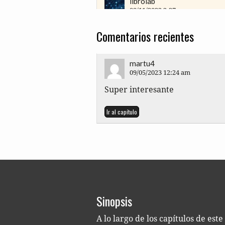
librolab
08/11/2022 2:27 pm
Femi­nis­mos crí­ti­cos: rese­ña de
Comentarios recientes
https://portada.com.ar/feminis
Ir al capítulo
martu4
09/05/2023 12:24 am
Super interesante
Ir al capítulo
Sinopsis
A lo largo de los capí­tu­los de est