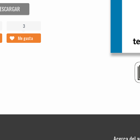
ESCARGAR
3
Me gusta
Acerca del a