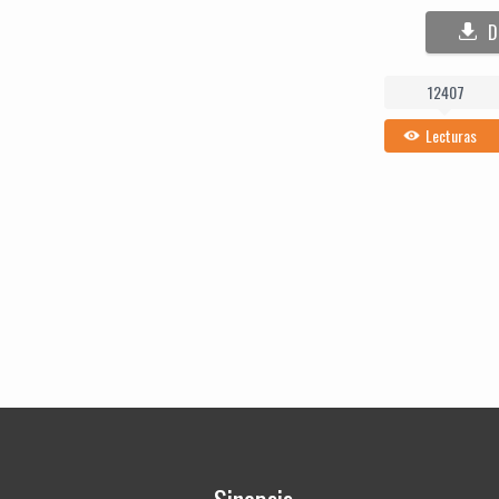
D
12407
Lecturas
Sinopsis