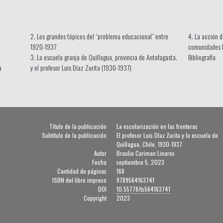
2. Los grandes tópicos del “problema educacional” entre
4. La acción d
1920-1937
comunidades 
3. La escuela granja de Quillagua, provincia de Antofagasta,
Bibliografía
a
y el profesor Luis Díaz Zurita (1930-1937)
Título de la publicación
La escolarización en las fronteras
Subtítulo de la publicación
El profesor Luis Díaz Zurita y la escuela de
Quillagua, Chile, 1930-1937
Autor
Braulio Cariman Linares
Fecha
septiembre 5, 2023
Cantidad de páginas
168
ISBN del libro impreso
9789564163741
DOI
10.55778/ts564163741
Copyright
2023