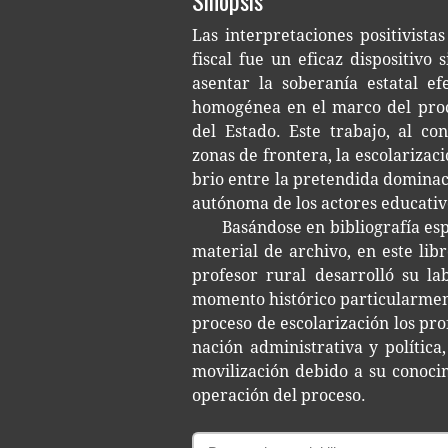
Las inter­pre­ta­cio­nes posi­ti­vis­ta
fis­cal fue un efi­caz dis­po­si­ti­v
asen­tar la sobe­ra­nía esta­tal ef
homo­gé­nea en el marco del pro­ce­
del Esta­do. Este tra­ba­jo, al con­
zonas de fron­te­ra, la esco­la­ri­z
brio entre la pre­ten­di­da domi­na­c
autó­no­ma de los acto­res edu­ca­ti­
Basán­do­se en biblio­gra­fía es
mate­rial de archi­vo, en este lib
pro­fe­sor rural desa­rro­lló su 
momen­to his­tó­ri­co par­ti­cu­lar­m
pro­ce­so de esco­la­ri­za­ción los pr
na­ción admi­nis­tra­ti­va y polí­ti­c
movi­li­za­ción debi­do a su cono­ci
ope­ra­ción del proceso.