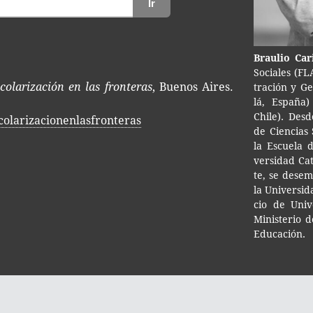
Ir
Brau­lio Ca
Socia­les (F
colarización en las fronteras
, Buenos Aires.
tra­ción y Ge
lá, Espa­ña)
Chile). Desd
colarizacionenlasfronteras
de Cien­cias 
la Escue­la d
ver­si­dad Ca
te, se desem­
la Uni­ver­si­
cio de Uni­ve
Minis­te­rio d
Educación.