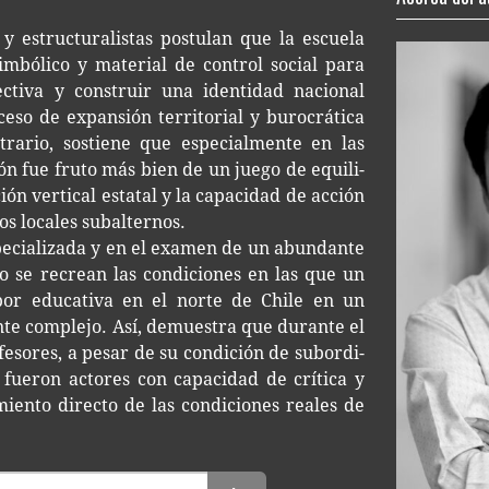
s y estruc­tu­ra­lis­tas pos­tu­lan que la escue­la
o sim­bó­li­co y mate­rial de con­trol social para
ec­ti­va y cons­truir una iden­ti­dad nacio­nal
so de expan­sión terri­to­rial y buro­crá­ti­ca
tra­rio, sos­tie­ne que espe­cial­men­te en las
a­ción fue fruto más bien de un juego de equi­li­
ión ver­ti­cal esta­tal y la capa­ci­dad de acción
vos loca­les subalternos.
pe­cia­li­za­da y en el exa­men de un abun­dan­te
ro se recrean las con­di­cio­nes en las que un
labor edu­ca­ti­va en el norte de Chile en un
en­te com­ple­jo. Así, demues­tra que duran­te el
o­fe­so­res, a pesar de su con­di­ción de subor­di­
a, fue­ron acto­res con capa­ci­dad de crí­ti­ca y
­mien­to direc­to de las con­di­cio­nes reales de