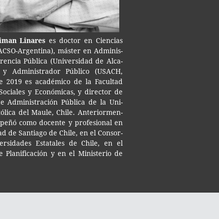
ri­man Linares
es doc­tor en Cien­cias
LACSO-​Argentina), más­ter en Admi­nis­
ren­cia Públi­ca (Uni­ver­si­dad de Alca­
 y Admi­nis­tra­dor Públi­co (USACH,
e 2019 es aca­dé­mi­co de la Facul­tad
Socia­les y Eco­nó­mi­cas, y direc­tor de
e Admi­nis­tra­ción Públi­ca de la Uni­
tó­li­ca del Maule, Chile. Ante­rior­men­
pe­ñó como docen­te y pro­fe­sio­nal en
dad de San­tia­go de Chile, en el Con­sor­
r­si­da­des Esta­ta­les de Chile, en el
e Pla­ni­fi­ca­ción y en el Minis­te­rio de