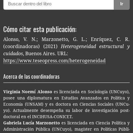
Ir
Cómo citar esta publicación:
Alonso, V. N.; Marzonetto, G. L.; Enríquez, C. R.
(coordinadoras) (2021)
Heterogeneidad estructural y
cuidados
, Buenos Aires. URL:
https://www.teseopress.com/heterogeneidad
Acerca de las coordinadoras
Vir­gi­nia Noemí Alonso
es licen­cia­da en Socio­lo­gía (UNCu­yo),
posee una diplo­ma­tu­ra en Estu­dios Avan­za­dos en Polí­ti­ca y
Eco­no­mía (UNSAM) y es doc­to­ra en Cien­cias Socia­les (UNCu­
yo). Actual­men­te desem­pe­ña su labor de inves­ti­ga­ción post­
doc­to­ral en el INCIHUSA-CONICET.
Gabrie­la Lucía Marzonetto
es licen­cia­da en Cien­cia Polí­ti­ca y
Admi­nis­tra­ción Públi­ca (UNCu­yo), magís­ter en Polí­ti­cas Públi­