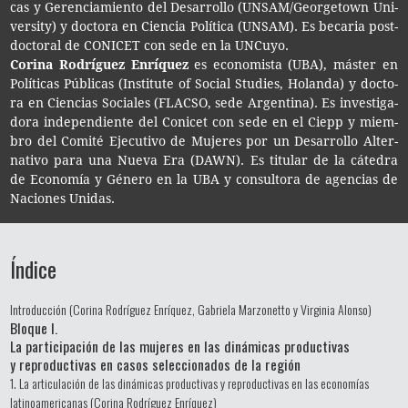
cas y Geren­cia­mien­to del Desa­rro­llo (UNSAM/Geor­ge­town Uni­
ver­sity) y doc­to­ra en Cien­cia Polí­ti­ca (UNSAM). Es beca­ria post­
doc­to­ral de CONI­CET con sede en la UNCuyo.
Cori­na Rodrí­guez Enríquez
es eco­no­mis­ta (UBA), más­ter en
Polí­ti­cas Públi­cas (Ins­ti­tu­te of Social Stu­dies, Holan­da) y doc­to­
ra en Cien­cias Socia­les (FLAC­SO, sede Argen­ti­na). Es inves­ti­ga­
do­ra inde­pen­dien­te del Coni­cet con sede en el Ciepp y miem­
bro del Comi­té Eje­cu­ti­vo de Muje­res por un Desa­rro­llo Alter­
na­ti­vo para una Nueva Era (DAWN). Es titu­lar de la cáte­dra
de Eco­no­mía y Géne­ro en la UBA y con­sul­to­ra de agen­cias de
Nacio­nes Unidas.
Índice
Introducción (Corina Rodríguez Enríquez, Gabriela Marzonetto y Virginia Alonso)
Bloque I.
La participación de las mujeres en las dinámicas productivas
y reproductivas en casos seleccionados de la región
1. La articulación de las dinámicas productivas y reproductivas en las economías
latinoamericanas (Corina Rodríguez Enríquez)