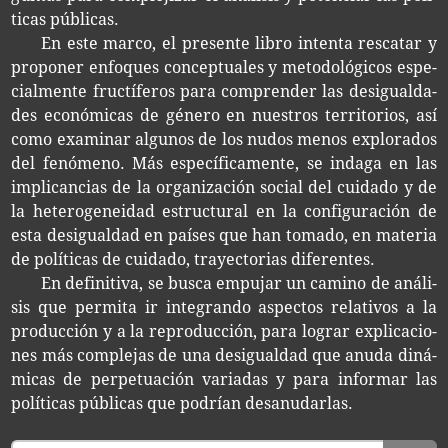
ti­cas públicas.
En este marco, el pre­sen­te libro inten­ta res­ca­tar y
pro­po­ner enfo­ques con­cep­tua­les y meto­do­ló­gi­cos espe­
cial­men­te fruc­tí­fe­ros para com­pren­der las desigual­da­
des eco­nó­mi­cas de géne­ro en nues­tros terri­to­rios, así
como exa­mi­nar algu­nos de los nudos menos explo­ra­dos
del fenó­meno. Más espe­cí­fi­ca­men­te, se inda­ga en las
impli­can­cias de la orga­ni­za­ción social del cui­da­do y de
la hete­ro­ge­nei­dad estruc­tu­ral en la con­fi­gu­ra­ción de
esta desigual­dad en paí­ses que han toma­do, en mate­ria
de polí­ti­cas de cui­da­do, tra­yec­to­rias diferentes.
En defi­ni­ti­va, se busca empu­jar un camino de aná­li­
sis que per­mi­ta ir inte­gran­do aspec­tos rela­ti­vos a la
pro­duc­ción y a la repro­duc­ción, para lograr expli­ca­cio­
nes más com­ple­jas de una desigual­dad que anuda diná­
mi­cas de per­pe­tua­ción varia­das y para infor­mar las
polí­ti­cas públi­cas que podrían desanudarlas.