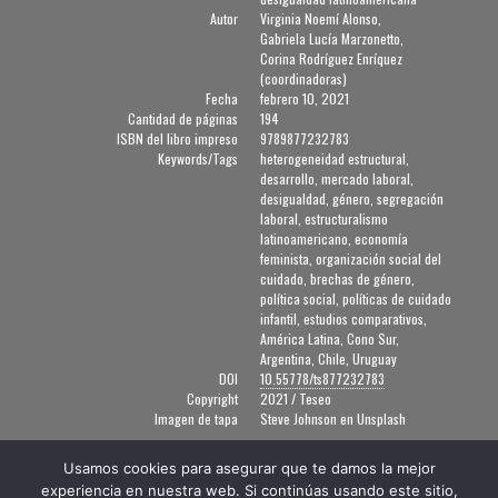
Autor
Virginia Noemí Alonso,
Gabriela Lucía Marzonetto,
Corina Rodríguez Enríquez
(coordinadoras)
Fecha
febrero 10, 2021
Cantidad de páginas
194
ISBN del libro impreso
9789877232783
Keywords/Tags
heterogeneidad estructural,
desarrollo, mercado laboral,
desigualdad, género, segregación
laboral, estructuralismo
latinoamericano, economía
feminista, organización social del
cuidado, brechas de género,
política social, políticas de cuidado
infantil, estudios comparativos,
América Latina, Cono Sur,
Argentina, Chile, Uruguay
DOI
10.55778/ts877232783
Copyright
2021 / Teseo
Imagen de tapa
Steve Johnson en Unsplash
Usamos cookies para asegurar que te damos la mejor
TeseoPress
experiencia en nuestra web. Si continúas usando este sitio,