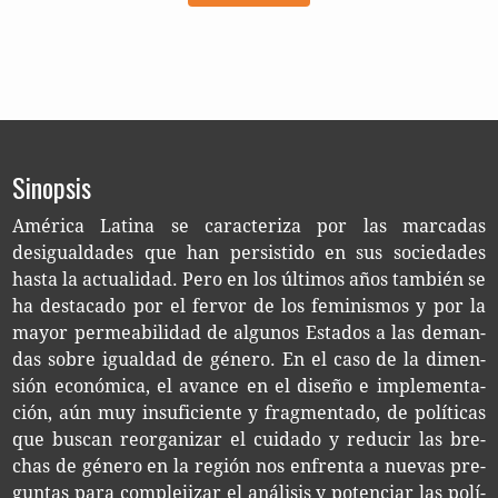
Sinopsis
Amé­ri­ca Lati­na se carac­te­ri­za por las mar­ca­das
desigual­da­des que han per­sis­ti­do en sus socie­da­des
hasta la actua­li­dad. Pero en los últi­mos años tam­bién se
ha des­ta­ca­do por el fer­vor de los femi­nis­mos y por la
mayor per­mea­bi­li­dad de algu­nos Esta­dos a las deman­
das sobre igual­dad de géne­ro. En el caso de la dimen­
sión eco­nó­mi­ca, el avan­ce en el dise­ño e imple­men­ta­
ción, aún muy insu­fi­cien­te y frag­men­ta­do, de polí­ti­cas
que bus­can reor­ga­ni­zar el cui­da­do y redu­cir las bre­
chas de géne­ro en la región nos enfren­ta a nue­vas pre­
gun­tas para com­ple­ji­zar el aná­li­sis y poten­ciar las polí­