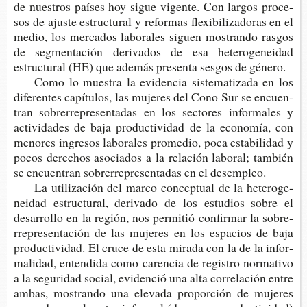
de nues­tros paí­ses hoy sigue vigen­te. Con lar­gos pro­ce­
sos de ajus­te estruc­tu­ral y refor­mas fle­xi­bi­li­za­do­ras en el
medio, los mer­ca­dos labo­ra­les siguen mos­tran­do ras­gos
de seg­men­ta­ción deri­va­dos de esa hete­ro­ge­nei­dad
estruc­tu­ral (HE) que ade­más pre­sen­ta ses­gos de género.
Como lo mues­tra la evi­den­cia sis­te­ma­ti­za­da en los
dife­ren­tes capí­tu­los, las muje­res del Cono Sur se encuen­
tran sobre­rre­pre­sen­ta­das en los sec­to­res infor­ma­les y
acti­vi­da­des de baja pro­duc­ti­vi­dad de la eco­no­mía, con
meno­res ingre­sos labo­ra­les pro­me­dio, poca esta­bi­li­dad y
pocos dere­chos aso­cia­dos a la rela­ción labo­ral; tam­bién
se encuen­tran sobre­rre­pre­sen­ta­das en el desempleo.
La uti­li­za­ción del marco con­cep­tual de la hete­ro­ge­
nei­dad estruc­tu­ral, deri­va­do de los estu­dios sobre el
desa­rro­llo en la región, nos per­mi­tió con­fir­mar la sobre­
rre­pre­sen­ta­ción de las muje­res en los espa­cios de baja
pro­duc­ti­vi­dad. El cruce de esta mira­da con la de la infor­
ma­li­dad, enten­di­da como caren­cia de regis­tro nor­ma­ti­vo
a la segu­ri­dad social, evi­den­ció una alta corre­la­ción entre
ambas, mos­tran­do una ele­va­da pro­por­ción de muje­res