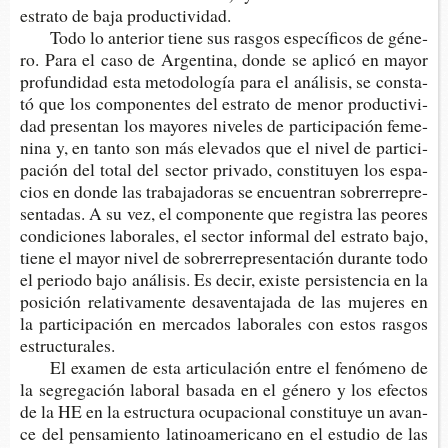
estra­to de baja productividad.
Todo lo ante­rior tiene sus ras­gos espe­cí­fi­cos de géne­
ro. Para el caso de Argen­ti­na, donde se apli­có en mayor
pro­fun­di­dad esta meto­do­lo­gía para el aná­li­sis, se cons­ta­
tó que los com­po­nen­tes del estra­to de menor pro­duc­ti­vi­
dad pre­sen­tan los mayo­res nive­les de par­ti­ci­pa­ción feme­
ni­na y, en tanto son más ele­va­dos que el nivel de par­ti­ci­
pa­ción del total del sec­tor pri­va­do, cons­ti­tu­yen los espa­
cios en donde las tra­ba­ja­do­ras se encuen­tran sobre­rre­pre­
sen­ta­das. A su vez, el com­po­nen­te que regis­tra las peo­res
con­di­cio­nes labo­ra­les, el sec­tor infor­mal del estra­to bajo,
tiene el mayor nivel de sobre­rre­pre­sen­ta­ción duran­te todo
el perio­do bajo aná­li­sis. Es decir, exis­te per­sis­ten­cia en la
posi­ción rela­ti­va­men­te desaven­ta­ja­da de las muje­res en
la par­ti­ci­pa­ción en mer­ca­dos labo­ra­les con estos ras­gos
estructurales.
El exa­men de esta arti­cu­la­ción entre el fenó­meno de
la segre­ga­ción labo­ral basa­da en el géne­ro y los efec­tos
de la HE en la estruc­tu­ra ocu­pa­cio­nal cons­ti­tu­ye un avan­
ce del pen­sa­mien­to lati­noa­me­ri­cano en el estu­dio de las