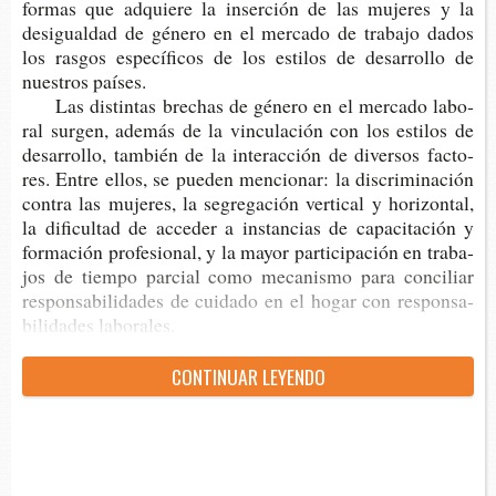
for­mas que adquie­re la inser­ción de las muje­res y la
desigual­dad de géne­ro en el mer­ca­do de tra­ba­jo dados
los ras­gos espe­cí­fi­cos de los esti­los de desa­rro­llo de
nues­tros países.
Las dis­tin­tas bre­chas de géne­ro en el mer­ca­do labo­
ral sur­gen, ade­más de la vin­cu­la­ción con los esti­los de
desa­rro­llo, tam­bién de la inter­ac­ción de diver­sos fac­to­
res. Entre ellos, se pue­den men­cio­nar: la dis­cri­mi­na­ción
con­tra las muje­res, la segre­ga­ción ver­ti­cal y hori­zon­tal,
la difi­cul­tad de acce­der a ins­tan­cias de capa­ci­ta­ción y
for­ma­ción pro­fe­sio­nal, y la mayor par­ti­ci­pa­ción en tra­ba­
jos de tiem­po par­cial como meca­nis­mo para con­ci­liar
res­pon­sa­bi­li­da­des de cui­da­do en el hogar con res­pon­sa­
bi­li­da­des laborales.
CON­TI­NUAR LEYENDO