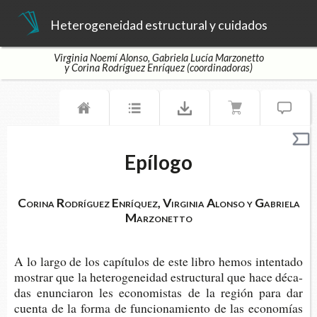
Heterogeneidad estructural y cuidados
Virginia Noemí Alonso, Gabriela Lucía Marzonetto
y Corina Rodríguez Enríquez (coordinadoras)
Epílogo
Corina Rodríguez Enríquez, Virginia Alonso y Gabriela
Marzonetto
A lo largo de los capí­tu­los de este libro hemos inten­ta­do
mos­trar que la hete­ro­ge­nei­dad estruc­tu­ral que hace déca­
das enun­cia­ron les eco­no­mis­tas de la región para dar
cuen­ta de la forma de fun­cio­na­mien­to de las eco­no­mías