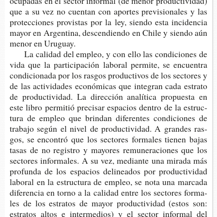
ocu­pa­das en el sec­tor infor­mal (de menor pro­duc­ti­vi­dad)
que a su vez no cuen­tan con apor­tes pre­vi­sio­na­les y las
pro­tec­cio­nes pro­vis­tas por la ley, sien­do esta inci­den­cia
mayor en Argen­ti­na, des­cen­dien­do en Chile y sien­do aún
menor en Uruguay.
La cali­dad del empleo, y con ello las con­di­cio­nes de
vida que la par­ti­ci­pa­ción labo­ral per­mi­te, se encuen­tra
con­di­cio­na­da por los ras­gos pro­duc­ti­vos de los sec­to­res y
de las acti­vi­da­des eco­nó­mi­cas que inte­gran cada estra­to
de pro­duc­ti­vi­dad. La direc­ción ana­lí­ti­ca pro­pues­ta en
este libro per­mi­tió pre­ci­sar espa­cios den­tro de la estruc­
tu­ra de empleo que brin­dan dife­ren­tes con­di­cio­nes de
tra­ba­jo según el nivel de pro­duc­ti­vi­dad. A gran­des ras­
gos, se encon­tró que los sec­to­res for­ma­les tie­nen bajas
tasas de no regis­tro y mayo­res remu­ne­ra­cio­nes que los
sec­to­res infor­ma­les. A su vez, median­te una mira­da más
pro­fun­da de los espa­cios deli­nea­dos por pro­duc­ti­vi­dad
labo­ral en la estruc­tu­ra de empleo, se nota una mar­ca­da
dife­ren­cia en torno a la cali­dad entre los sec­to­res for­ma­
les de los estra­tos de mayor pro­duc­ti­vi­dad (estos son:
estra­tos altos e inter­me­dios) y el sec­tor infor­mal del