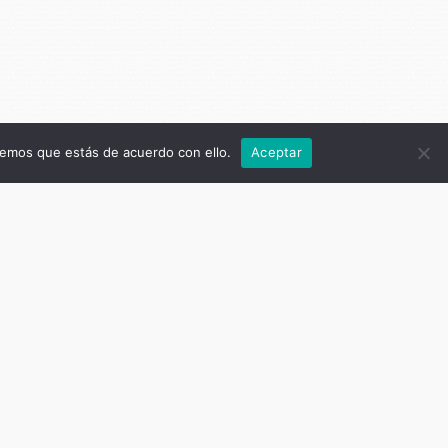
remos que estás de acuerdo con ello.
Aceptar
io de