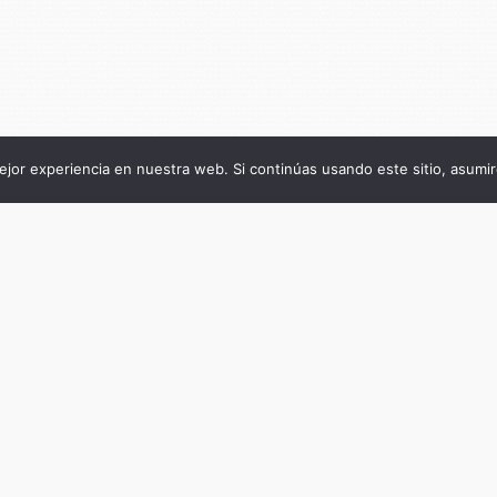
jor experiencia en nuestra web. Si continúas usando este sitio, asumi
Título de la publicación
La imagen en disputa
Subtítulo de la publicación
Aportes de la sociología visual para el estud
las sociedades contemporáneas
Autor
José Fernando Sánchez Salcedo,
Bernt Schnettler, Andreas Hetzer (editores)
Fecha
diciembre 1, 2025
Cantidad de páginas
364
ISBN del libro impreso
9781917723497