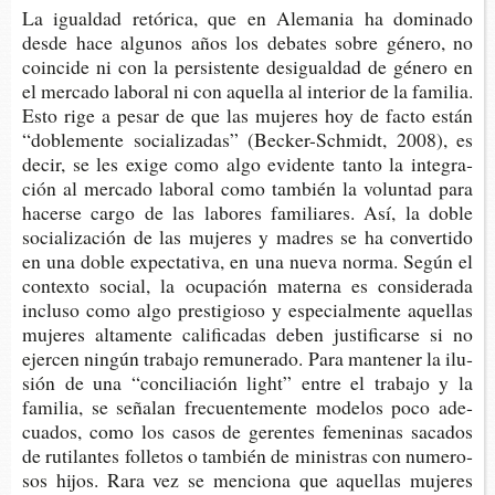
La igual­dad retó­ri­ca, que en Ale­ma­nia ha domi­na­do
desde hace algu­nos años los deba­tes sobre géne­ro, no
coin­ci­de ni con la per­sis­ten­te desigual­dad de géne­ro en
el mer­ca­do labo­ral ni con aque­lla al inte­rior de la fami­lia.
Esto rige a pesar de que las muje­res hoy de facto están
“doble­men­te socia­li­za­das” (Becker-​Schmidt, 2008), es
decir, se les exige como algo evi­den­te tanto la inte­gra­
ción al mer­ca­do labo­ral como tam­bién la volun­tad para
hacer­se cargo de las labo­res fami­lia­res. Así, la doble
socia­li­za­ción de las muje­res y madres se ha con­ver­ti­do
en una doble expec­ta­ti­va, en una nueva norma. Según el
con­tex­to social, la ocu­pa­ción mater­na es con­si­de­ra­da
inclu­so como algo pres­ti­gio­so y espe­cial­men­te aque­llas
muje­res alta­men­te cali­fi­ca­das deben jus­ti­fi­car­se si no
ejer­cen nin­gún tra­ba­jo remu­ne­ra­do. Para man­te­ner la ilu­
sión de una “con­ci­lia­ción light” entre el tra­ba­jo y la
fami­lia, se seña­lan fre­cuen­te­men­te mode­los poco ade­
cua­dos, como los casos de geren­tes feme­ni­nas saca­dos
de ruti­lan­tes folle­tos o tam­bién de minis­tras con nume­ro­
sos hijos. Rara vez se men­cio­na que aque­llas muje­res