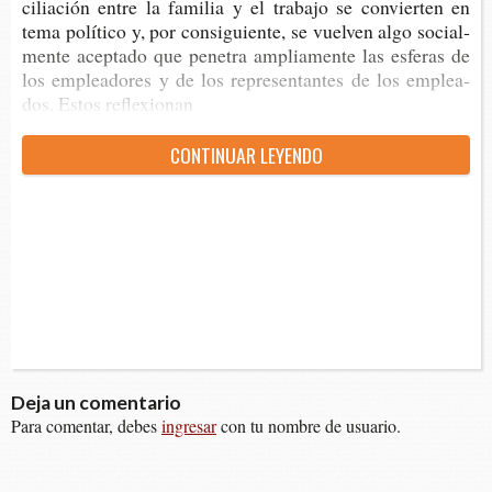
ci­lia­ción entre la fami­lia y el tra­ba­jo se con­vier­ten en
tema polí­ti­co y, por con­si­guien­te, se vuel­ven algo social­
men­te acep­ta­do que pene­tra amplia­men­te las esfe­ras de
los emplea­do­res y de los repre­sen­tan­tes de los emplea­
dos. Estos reflexionan
CON­TI­NUAR LEYENDO
Deja un comentario
Para comentar, debes
ingresar
con tu nombre de usuario.