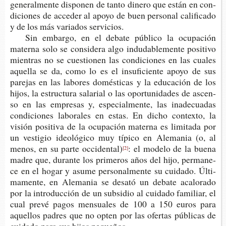
gene­ral­men­te dis­po­nen de tanto dine­ro que están en con­
di­cio­nes de acce­der al apoyo de buen per­so­nal cali­fi­ca­do
y de los más varia­dos servicios.
Sin embar­go, en el deba­te públi­co la ocu­pa­ción
mater­na solo se con­si­de­ra algo indu­da­ble­men­te posi­ti­vo
mien­tras no se cues­tio­nen las con­di­cio­nes en las cua­les
aque­lla se da, como lo es el insu­fi­cien­te apoyo de sus
pare­jas en las labo­res domés­ti­cas y la edu­ca­ción de los
hijos, la estruc­tu­ra sala­rial o las opor­tu­ni­da­des de ascen­
so en las empre­sas y, espe­cial­men­te, las inade­cua­das
con­di­cio­nes labo­ra­les en estas. En dicho con­tex­to, la
visión posi­ti­va de la ocu­pa­ción mater­na es limi­ta­da por
un ves­ti­gio ideo­ló­gi­co muy típi­co en Ale­ma­nia (o, al
menos, en su parte occidental)
: el mode­lo de la buena
[2]
madre que, duran­te los pri­me­ros años del hijo, per­ma­ne­
ce en el hogar y asume per­so­nal­men­te su cui­da­do. Últi­
ma­men­te, en Ale­ma­nia se desató un deba­te aca­lo­ra­do
por la intro­duc­ción de un sub­si­dio al cui­da­do fami­liar, el
cual prevé pagos men­sua­les de 100 a 150 euros para
aque­llos padres que no opten por las ofer­tas públi­cas de