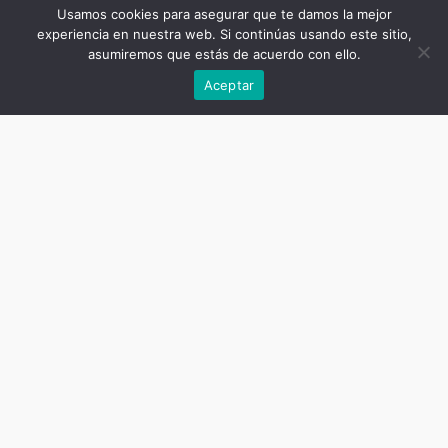
Usamos cookies para asegurar que te damos la mejor
experiencia en nuestra web. Si continúas usando este sitio,
asumiremos que estás de acuerdo con ello.
Anterior
Aceptar
Título de la publicación
Mujer(es), familia(s) y trabajo(s)
Subtítulo de la publicación
Un debate internacional
Autor
Ana Cárdenas Tomažič, Ana María
Yévenes Ramírez (compiladoras)
Título del capítulo
Ocupación materna en Alemania:
nuevos desafíos, antiguas
soluciones
Autor del capítulo
Karin Jurczyk
Fecha
septiembre 20, 2018
Cantidad de páginas
328