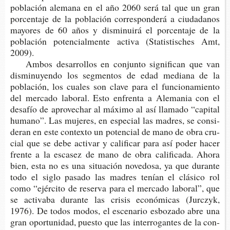
pobla­ción ale­ma­na en el año 2060 será tal que un gran
por­cen­ta­je de la pobla­ción corres­pon­de­rá a ciu­da­da­nos
mayo­res de 60 años y dis­mi­nui­rá el por­cen­ta­je de la
pobla­ción poten­cial­men­te acti­va (Sta­tis­tis­ches Amt,
2009).
Ambos desa­rro­llos en con­jun­to sig­ni­fi­can que van
dis­mi­nu­yen­do los seg­men­tos de edad media­na de la
pobla­ción, los cua­les son clave para el fun­cio­na­mien­to
del mer­ca­do labo­ral. Esto enfren­ta a Ale­ma­nia con el
desa­fío de apro­ve­char al máxi­mo al así lla­ma­do “capi­tal
humano”. Las muje­res, en espe­cial las madres, se con­si­
de­ran en este con­tex­to un poten­cial de mano de obra cru­
cial que se debe acti­var y cali­fi­car para así poder hacer
fren­te a la esca­sez de mano de obra cali­fi­ca­da. Ahora
bien, esta no es una situa­ción nove­do­sa, ya que duran­te
todo el siglo pasa­do las madres tenían el clá­si­co rol
como “ejér­ci­to de reser­va para el mer­ca­do labo­ral”, que
se acti­va­ba duran­te las cri­sis eco­nó­mi­cas (Jur­czyk,
1976). De todos modos, el esce­na­rio esbo­za­do abre una
gran opor­tu­ni­dad, pues­to que las inte­rro­gan­tes de la con­