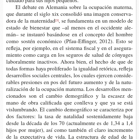
cui­da­do para sus hijos pequeños.
El deba­te en Ale­ma­nia sobre la ocu­pa­ción mater­na,
que duran­te el siglo xix con­so­li­dó una ima­gen con­ser­va­
do­ra de la maternidad
, se fun­da­men­ta en un mode­lo de
[3]
esta­do de bie­nes­tar que –al menos en el occi­den­te ale­
mán– se ins­tau­ró basán­do­se en el con­cep­to del hom­bre
como sos­tén eco­nó­mi­co (Pfau-​Effinger, 2012). Esto se
refle­ja, por ejem­plo, en el sis­te­ma fis­cal y en el ase­gu­ra­
mien­to como carga en los segu­ros de salud de cón­yu­ges
labo­ral­men­te inac­ti­vos. Ahora bien, el hecho de que de
todas for­mas haya pro­li­fe­ra­do la igual­dad retó­ri­ca, refle­ja
desa­rro­llos socia­les cen­tra­les, los cua­les ejer­cen con­si­de­
ra­bles pre­sio­nes en pos del futu­ro aumen­to y de la natu­
ra­li­za­ción de la ocu­pa­ción mater­na. Los desa­rro­llos men­
cio­na­dos son el cam­bio demo­grá­fi­co y la esca­sez de
mano de obra cali­fi­ca­da que con­lle­va y que ya se está
vis­lum­bran­do. El cam­bio demo­grá­fi­co se carac­te­ri­za por
dos fac­to­res: la tasa de nata­li­dad sos­te­ni­da­men­te baja
desde la déca­da de los 70 (actual­men­te es de 1,34 a 1,4
hijos por mujer), así como tam­bién el claro incre­men­to
de la expec­ta­ti­va de vida. La estruc­tu­ra de edad de la