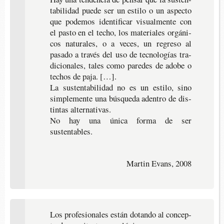
ta­bi­li­dad puede ser un esti­lo o un aspec­to
que pode­mos iden­ti­fi­car visual­men­te con
el pasto en el techo, los mate­ria­les orgá­ni­
cos natu­ra­les, o a veces, un regre­so al
pasa­do a tra­vés del uso de tec­no­lo­gías tra­
di­cio­na­les, tales como pare­des de adobe o
techos de paja. […].
La sus­ten­ta­bi­li­dad no es un esti­lo, sino
sim­ple­men­te una bús­que­da aden­tro de dis­
tin­tas alternativas.
No hay una única forma de ser
sustentables.
Martin Evans, 2008
Los pro­fe­sio­na­les están dotan­do al con­cep­