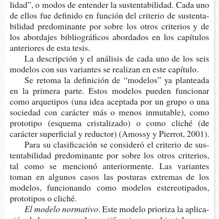
li­dad”, o modos de enten­der la sus­ten­ta­bi­li­dad. Cada uno
de ellos fue defi­ni­do en fun­ción del cri­te­rio de sus­ten­ta­
bi­li­dad pre­do­mi­nan­te por sobre los otros cri­te­rios y de
los abor­da­jes biblio­grá­fi­cos abor­da­dos en los capí­tu­los
ante­rio­res de esta tesis.
La des­crip­ción y el aná­li­sis de cada uno de los seis
mode­los con sus varian­tes se rea­li­zan en este capítulo.
Se reto­ma la defi­ni­ción de “mode­los” ya plan­tea­da
en la pri­me­ra parte. Estos mode­los pue­den fun­cio­nar
como arque­ti­pos (una idea acep­ta­da por un grupo o una
socie­dad con carác­ter más o menos inmu­ta­ble), como
pro­to­ti­po (esque­ma cris­ta­li­za­do) o como cli­ché (de
carác­ter super­fi­cial y reduc­tor) (Amossy y Pie­rrot, 2001).
Para su cla­si­fi­ca­ción se con­si­de­ró el cri­te­rio de sus­
ten­ta­bi­li­dad pre­do­mi­nan­te por sobre los otros cri­te­rios,
tal como se men­cio­nó ante­rior­men­te. Las varian­tes
toman en algu­nos casos las pos­tu­ras extre­mas de los
mode­los, fun­cio­nan­do como mode­los este­reo­ti­pa­dos,
pro­to­ti­pos o cliché.
El modelo
n
ormativo
. Este mode­lo prio­ri­za la apli­ca­