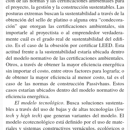
ción de las nor­mas y las cer­ti­fi­ca­cio­nes ambien­ta­les para
el pro­yec­to, la ges­tión y la cons­truc­ción sus­ten­ta­bles. Las
pos­tu­ras extre­mas bus­can la sus­ten­ta­bi­li­dad a tra­vés de la
obten­ción del sello de pla­tino o algu­na otra “con­de­co­ra­
ción” que otor­gan las cer­ti­fi­ca­cio­nes ambien­ta­les, sin
impor­tar­le al pro­yec­tis­ta o al empren­de­dor ver­da­de­ra­
men­te cuál es el grado real de sus­ten­ta­bi­li­dad del edi­fi­
cio. Es el caso de la obse­sión por cer­ti­fi­car LEED. Esta
acti­tud fren­te a la sus­ten­ta­bi­li­dad esta­ría ubi­ca­da den­tro
del mode­lo nor­ma­ti­vo de las cer­ti­fi­ca­cio­nes ambientales
.
Otros, a tra­vés de
obte­ner la mayor efi­cien­cia ener­gé­ti­ca
sin impor­tar el costo, entre otros fac­to­res para lograr­la; o
de obte­ner la mayor efi­cien­cia al menor costo, tal es el
caso de las nor­mas de cons­truc­ción Pas­siv­haus. Estos
casos esta­rían ubi­ca­dos den­tro del mode­lo nor­ma­ti­vo de
efi­cien­cia energética.
El mode­lo tecnológico
. Busca solu­cio­nes sus­ten­ta­
bles a tra­vés del uso de bajas y de altas tec­no­lo­gías (
l
ow
t
ech
y
h
igh
t
ech
) que gene­ran varian­tes del mode­lo. El
mode­lo eco­tec­no­ló­gi­co está defi­ni­do por el uso de mate­
ria­les y sis­te­mas cons­truc­ti­vos ver­nácu­los, eco­ló­gi­cos o