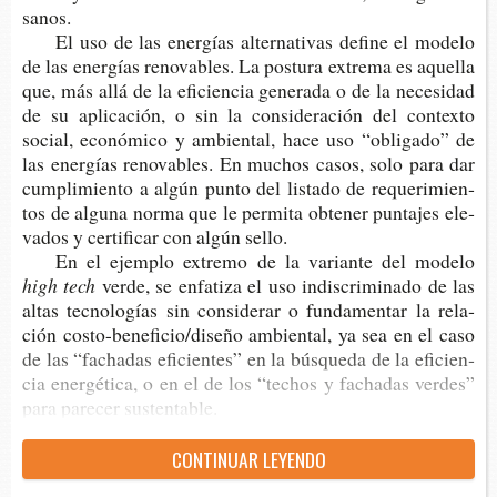
sanos.
El uso de las ener­gías alter­na­ti­vas defi­ne el mode­lo
de las ener­gías reno­va­bles. La pos­tu­ra extre­ma es aque­lla
que, más allá de la efi­cien­cia gene­ra­da o de la nece­si­dad
de su apli­ca­ción, o sin la con­si­de­ra­ción del con­tex­to
social, eco­nó­mi­co y ambien­tal, hace uso “obli­ga­do” de
las ener­gías reno­va­bles. En muchos casos, solo para dar
cum­pli­mien­to a algún punto del lis­ta­do de reque­ri­mien­
tos de algu­na norma que le per­mi­ta obte­ner pun­ta­jes ele­
va­dos y cer­ti­fi­car con algún sello.
En el ejem­plo extre­mo de la varian­te del modelo
h
igh
t
ech
verde,
se enfa­ti­za el uso indis­cri­mi­na­do de las
altas tec­no­lo­gías sin con­si­de­rar o fun­da­men­tar la rela­
ción costo-​beneficio/dise­ño ambien­tal, ya sea en el caso
de las “facha­das efi­cien­tes” en la bús­que­da de la efi­cien­
cia ener­gé­ti­ca, o en el de los “techos y facha­das ver­des”
para pare­cer sustentable.
CON­TI­NUAR LEYENDO