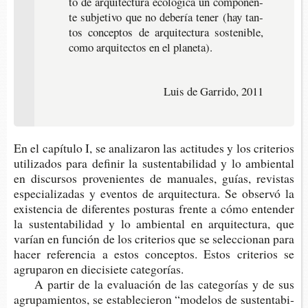
to de arqui­tec­tu­ra eco­ló­gi­ca un com­po­nen­
te sub­je­ti­vo que no debe­ría tener (hay tan­
tos con­cep­tos de arqui­tec­tu­ra sos­te­ni­ble,
como arqui­tec­tos en el planeta).
Luis d
e Garrido, 2011
En el capí­tu­lo I, se ana­li­za­ron las acti­tu­des y los cri­te­rios
uti­li­za­dos para defi­nir la sus­ten­ta­bi­li­dad y lo ambien­tal
en dis­cur­sos pro­ve­nien­tes de manua­les, guías, revis­tas
espe­cia­li­za­das y even­tos de arqui­tec­tu­ra. Se obser­vó la
exis­ten­cia de dife­ren­tes pos­tu­ras fren­te a cómo enten­der
la sus­ten­ta­bi­li­dad y lo ambien­tal en arqui­tec­tu­ra, que
varían en fun­ción de los cri­te­rios que se selec­cio­nan para
hacer refe­ren­cia a estos con­cep­tos. Estos cri­te­rios se
agru­pa­ron en die­ci­sie­te categorías.
A par­tir de la eva­lua­ción de las cate­go­rías y de sus
agru­pa­mien­tos, se esta­ble­cie­ron “mode­los de sus­ten­ta­bi­