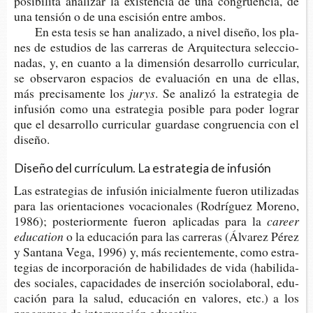
posi­bi­li­ta ana­li­zar la exis­ten­cia de una con­gruen­cia, de
una ten­sión o de una esci­sión entre ambos.
En esta tesis se han ana­li­za­do, a nivel dise­ño, los pla­
nes de estu­dios de las carre­ras de Arqui­tec­tu­ra selec­cio­
na­das, y, en cuan­to a la dimen­sión desa­rro­llo curri­cu­lar,
se obser­va­ron espa­cios de eva­lua­ción en una de ellas,
más pre­ci­sa­men­te los
jurys
. Se ana­li­zó la estra­te­gia de
infu­sión como una estra­te­gia posi­ble para poder lograr
que el desa­rro­llo curri­cu­lar guar­da­se con­gruen­cia con el
diseño.
Diseño del currículum. La estrategia de infusión
Las estra­te­gias de infu­sión ini­cial­men­te fue­ron uti­li­za­das
para las orien­ta­cio­nes voca­cio­na­les (Rodrí­guez Moreno,
1986); pos­te­rior­men­te fue­ron apli­ca­das para la
career
education
o la edu­ca­ción para las carre­ras (Álva­rez Pérez
y San­ta­na Vega, 1996) y, más recien­te­men­te, como estra­
te­gias de incor­po­ra­ción de habi­li­da­des de vida (habi­li­da­
des socia­les, capa­ci­da­des de inser­ción socio­la­bo­ral, edu­
ca­ción para la salud, edu­ca­ción en valo­res, etc.) a los