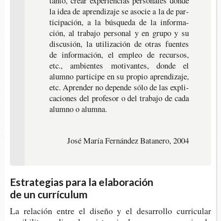
tanto, crear expe­rien­cias per­so­na­les donde
la idea de apren­di­za­je se aso­cie a la de par­
ti­ci­pa­ción, a la bús­que­da de la infor­ma­
ción, al tra­ba­jo per­so­nal y en grupo y su
dis­cu­sión, la uti­li­za­ción de otras fuen­tes
de infor­ma­ción, el empleo de recur­sos,
etc., ambien­tes moti­van­tes, donde el
alumno par­ti­ci­pe en su pro­pio apren­di­za­je,
etc.
Apren­der no depen­de sólo de las expli­
ca­cio­nes del pro­fe­sor o del tra­ba­jo de cada
alumno o alumna.
José María Fernández Batanero, 2004
Estrategias para la elaboración
de un currículum
La rela­ción entre el dise­ño y el desa­rro­llo curri­cu­lar