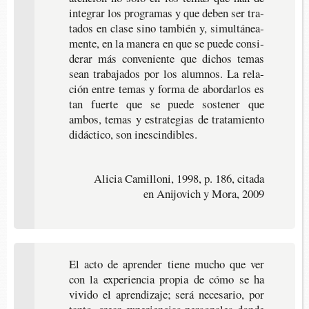
inte­grar los pro­gra­mas y que deben ser tra­
ta­dos en clase sino tam­bién y, simul­tá­nea­
men­te, en la mane­ra en que se puede con­si­
de­rar más con­ve­nien­te que dichos temas
sean tra­ba­ja­dos por los alumnos.
La rela­
ción entre temas y forma de abor­dar­los es
tan fuer­te que se puede sos­te­ner que
ambos, temas y estra­te­gias de tra­ta­mien­to
didác­ti­co, son inescindibles.
Alicia Camilloni, 1998, p. 186, citada
en Anijovich y Mora, 2009
El acto de apren­der tiene mucho que ver
con la expe­rien­cia pro­pia de cómo se ha
vivi­do el apren­di­za­je; será nece­sa­rio, por