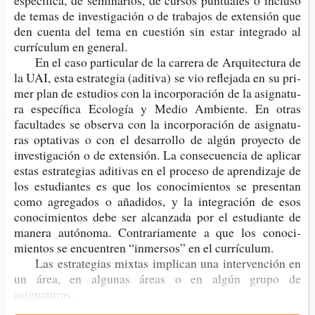
espe­cí­fi­ca, de semi­na­rios, de cur­sos pun­tua­les o inclu­so
de temas de inves­ti­ga­ción o de tra­ba­jos de exten­sión que
den cuen­ta del tema en cues­tión sin estar inte­gra­do al
currí­cu­lum en general.
En el caso par­ti­cu­lar de la carre­ra de Arqui­tec­tu­ra de
la UAI, esta estra­te­gia (adi­ti­va) se vio refle­ja­da en su pri­
mer plan de estu­dios con la incor­po­ra­ción de la asig­na­tu­
ra espe­cí­fi­ca Eco­lo­gía y Medio Ambien­te. En otras
facul­ta­des se obser­va con la incor­po­ra­ción de asig­na­tu­
ras opta­ti­vas o con el desa­rro­llo de algún pro­yec­to de
inves­ti­ga­ción o de exten­sión. La con­se­cuen­cia de apli­car
estas estra­te­gias adi­ti­vas en el pro­ce­so de apren­di­za­je de
los estu­dian­tes es que los cono­ci­mien­tos se pre­sen­tan
como agre­ga­dos o aña­di­dos, y la inte­gra­ción de esos
cono­ci­mien­tos debe ser alcan­za­da por el estu­dian­te de
mane­ra autó­no­ma. Con­tra­ria­men­te a que los cono­ci­
mien­tos se encuen­tren “inmer­sos” en el currículum.
Las estra­te­gias mix­tas impli­can una inter­ven­ción en
un área, en algu­nas áreas o en algún grupo de
asignaturas.