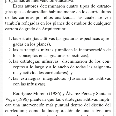
pro­gra­mas de inter­ven­ción educativa.
Estos auto­res deter­mi­na­ron cua­tro tipos de estra­te­
gias que se desa­rro­llan habi­tual­men­te en los currí­cu­lums
de las carre­ras por ellos ana­li­za­das, las cua­les se ven
tam­bién refle­ja­das en los pla­nes de estu­dios de cual­quier
carre­ra de grado de Arquitectura:
las estra­te­gias adi­ti­vas (asig­na­tu­ras espe­cí­fi­cas agre­
ga­das en los planes),
las estra­te­gias mix­tas (impli­can la incor­po­ra­ción de
los con­cep­tos en asig­na­tu­ras específicas),
las estra­te­gias infu­si­vas (dise­mi­na­ción de los con­
cep­tos a lo largo y a lo ancho de todas las asig­na­tu­
ras y acti­vi­da­des curri­cu­la­res), y
las estra­te­gias inte­gra­do­ras (fusio­nan las adi­ti­vas
con las infusivas).
Rodrí­guez Moreno (1986) y Álva­rez Pérez y San­ta­na
Vega (1996) plan­tean que las estra­te­gias adi­ti­vas impli­
can una inter­ven­ción más pun­tual den­tro del dise­ño del
currí­cu­lum; como la incor­po­ra­ción de una asig­na­tu­ra