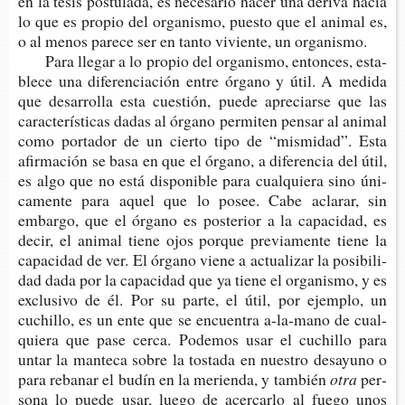
en la tesis pos­tu­la­da, es nece­sa­rio hacer una deri­va hacia
lo que es pro­pio del orga­nis­mo, pues­to que el ani­mal es,
o al menos pare­ce ser en tanto vivien­te, un organismo.
Para lle­gar a lo pro­pio del orga­nis­mo, enton­ces, esta­
ble­ce una dife­ren­cia­ción entre órgano y útil. A medi­da
que desa­rro­lla esta cues­tión, puede apre­ciar­se que las
carac­te­rís­ti­cas dadas al órgano per­mi­ten pen­sar al ani­mal
como por­ta­dor de un cier­to tipo de “mis­mi­dad”. Esta
afir­ma­ción se basa en que el órgano, a dife­ren­cia del útil,
es algo que no está dis­po­ni­ble para cual­quie­ra sino úni­
ca­men­te para aquel que lo posee. Cabe acla­rar, sin
embar­go, que el órgano es pos­te­rior a la capa­ci­dad, es
decir, el ani­mal tiene ojos por­que pre­via­men­te tiene la
capa­ci­dad de ver. El órgano viene a actua­li­zar la posi­bi­li­
dad dada por la capa­ci­dad que ya tiene el orga­nis­mo, y es
exclu­si­vo de él. Por su parte, el útil, por ejem­plo, un
cuchi­llo, es un ente que se encuen­tra a-​la-mano de cual­
quie­ra que pase cerca. Pode­mos usar el cuchi­llo para
untar la man­te­ca sobre la tos­ta­da en nues­tro desa­yuno o
para reba­nar el budín en la merien­da, y también
otra
per­
so­na lo puede usar, luego de acer­car­lo al fuego unos