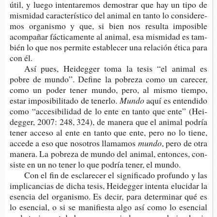
útil, y luego inten­ta­re­mos demos­trar que hay un tipo de
mis­mi­dad carac­te­rís­ti­co del ani­mal en tanto lo con­si­de­re­
mos orga­nis­mo y que, si bien nos resul­ta impo­si­ble
acom­pa­ñar fác­ti­ca­men­te al ani­mal, esa mis­mi­dad es tam­
bién lo que nos per­mi­te esta­ble­cer una rela­ción ética para
con él.
Así pues, Hei­deg­ger toma la tesis “el ani­mal es
pobre de mundo”. Defi­ne la pobre­za como un care­cer,
como un poder tener mundo, pero, al mismo tiem­po,
estar impo­si­bi­li­ta­do de tenerlo.
Mundo
aquí es enten­di­do
como “acce­si­bi­li­dad de lo ente en tanto que ente” (Hei­
deg­ger, 2007: 248, 324), de mane­ra que el ani­mal podría
tener acce­so al ente en tanto que ente, pero no lo tiene,
acce­de a eso que noso­tros llamamos
mundo
, pero de otra
mane­ra. La pobre­za de mundo del ani­mal, enton­ces, con­
sis­te en un no tener lo que podría tener, el mundo.
Con el fin de escla­re­cer el sig­ni­fi­ca­do pro­fun­do y las
impli­can­cias de dicha tesis, Hei­deg­ger inten­ta elu­ci­dar la
esen­cia del orga­nis­mo. Es decir, para deter­mi­nar qué es
lo esen­cial, o si se mani­fies­ta algo así como lo esen­cial