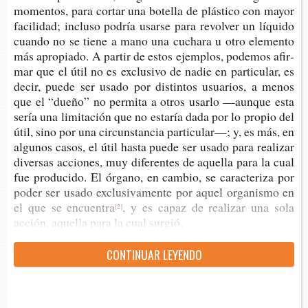
momen­tos, para cor­tar una bote­lla de plás­ti­co con mayor
faci­li­dad; inclu­so podría usar­se para revol­ver un líqui­do
cuan­do no se tiene a mano una cucha­ra u otro ele­men­to
más apro­pia­do. A par­tir de estos ejem­plos, pode­mos afir­
mar que el útil no es exclu­si­vo de nadie en par­ti­cu­lar, es
decir, puede ser usado por dis­tin­tos usua­rios, a menos
que el “dueño” no per­mi­ta a otros usar­lo —aun­que esta
sería una limi­ta­ción que no esta­ría dada por lo pro­pio del
útil, sino por una cir­cuns­tan­cia par­ti­cu­lar—; y, es más, en
algu­nos casos, el útil hasta puede ser usado para rea­li­zar
diver­sas accio­nes, muy dife­ren­tes de aque­lla para la cual
fue pro­du­ci­do. El órgano, en cam­bio, se carac­te­ri­za por
poder ser usado exclu­si­va­men­te por aquel orga­nis­mo en
el que se encuentra
, y es capaz de rea­li­zar una sola
[2]
acción, aque­lla para la cual surgió.
CON­TI­NUAR LEYENDO