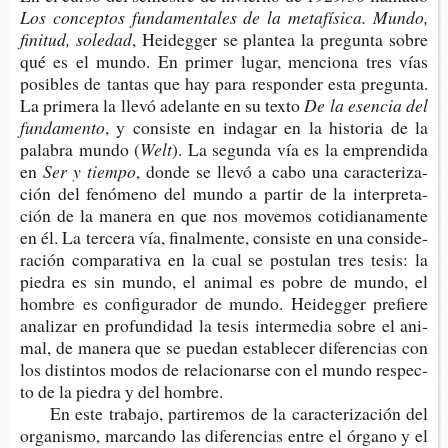
Los con­cep­tos fun­da­men­ta­les de la meta­fí­si­ca. Mundo,
fini­tud, soledad
, Hei­deg­ger se plan­tea la pre­gun­ta sobre
qué es el mundo. En pri­mer lugar, men­cio­na tres vías
posi­bles de tan­tas que hay para res­pon­der esta pre­gun­ta.
La pri­me­ra la llevó ade­lan­te en su texto
De la esen­cia del
fundamento
, y con­sis­te en inda­gar en la his­to­ria de la
pala­bra mundo (
Welt
). La segun­da vía es la empren­di­da
en
Ser y tiempo
, donde se llevó a cabo una carac­te­ri­za­
ción del fenó­meno del mundo a par­tir de la inter­pre­ta­
ción de la mane­ra en que nos move­mos coti­dia­na­men­te
en él. La ter­ce­ra vía, final­men­te, con­sis­te en una con­si­de­
ra­ción com­pa­ra­ti­va en la cual se pos­tu­lan tres tesis: la
pie­dra es sin mundo, el ani­mal es pobre de mundo, el
hom­bre es con­fi­gu­ra­dor de mundo. Hei­deg­ger pre­fie­re
ana­li­zar en pro­fun­di­dad la tesis inter­me­dia sobre el ani­
mal, de mane­ra que se pue­dan esta­ble­cer dife­ren­cias con
los dis­tin­tos modos de rela­cio­nar­se con el mundo res­pec­
to de la pie­dra y del hombre.
En este tra­ba­jo, par­ti­re­mos de la carac­te­ri­za­ción del
orga­nis­mo, mar­can­do las dife­ren­cias entre el órgano y el