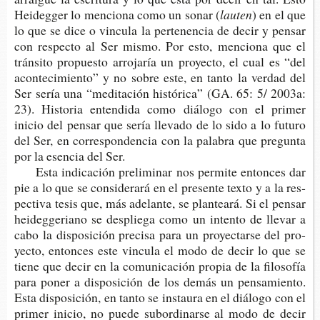
Hei­deg­ger lo men­cio­na como un sonar (
lauten
) en el que
lo que se dice o vin­cu­la la per­te­nen­cia de decir y pen­sar
con res­pec­to al Ser mismo. Por esto, men­cio­na que el
trán­si­to pro­pues­to arro­ja­ría un pro­yec­to, el cual es “del
acon­te­ci­mien­to” y no sobre este, en tanto la ver­dad del
Ser sería una “medi­ta­ción his­tó­ri­ca” (GA. 65: 5/ 2003a:
23). His­to­ria enten­di­da como diá­lo­go con el pri­mer
inicio del pen­sar que sería lle­va­do de lo sido a lo futu­ro
del Ser, en corres­pon­den­cia con la pala­bra que pre­gun­ta
por la esen­cia del Ser.
Esta indi­ca­ción pre­li­mi­nar nos per­mi­te enton­ces dar
pie a lo que se con­si­de­ra­rá en el pre­sen­te texto y a la res­
pec­ti­va tesis que, más ade­lan­te, se plan­tea­rá. Si el pen­sar
hei­deg­ge­riano se des­plie­ga como un inten­to de lle­var a
cabo la dis­po­si­ción pre­ci­sa para un pro­yec­tar­se del pro­
yec­to, enton­ces este vin­cu­la el modo de decir lo que se
tiene que decir en la comu­ni­ca­ción pro­pia de la filo­so­fía
para poner a dis­po­si­ción de los demás un pen­sa­mien­to.
Esta dis­po­si­ción, en tanto se ins­tau­ra en el diá­lo­go con el
pri­mer inicio, no puede subor­di­nar­se al modo de decir