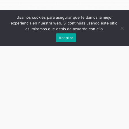
Usamos cookies para asegurar que te damos la mejor
experiencia en nuestra web. Si continúas usando este sitio,
asumiremos que estás de acuerdo con ello.
Anterior
Aceptar
Título de la publicación
Cuerpo, mundo y vida: Heidegger
en perspectiva
Subtítulo de la publicación
Actas de las Segundas Jornadas
Nacionales de la SIEH – Argentina
Autor
Luciano Mascaró (compilador)
Título del capítulo
El silenciamiento como posibilidad
de un lenguaje filosófico-poético
Autor del capítulo
Gerardo Córdoba Ospina