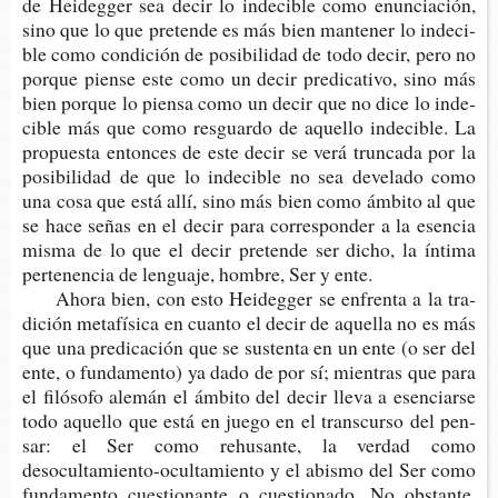
de Hei­deg­ger sea decir lo inde­ci­ble como enun­cia­ción,
sino que lo que pre­ten­de es más bien man­te­ner lo inde­ci­
ble como con­di­ción de posi­bi­li­dad de todo decir, pero no
por­que pien­se este como un decir pre­di­ca­ti­vo, sino más
bien por­que lo pien­sa como un decir que no dice lo inde­
ci­ble más que como res­guar­do de aque­llo inde­ci­ble. La
pro­pues­ta enton­ces de este decir se verá trun­ca­da por la
posi­bi­li­dad de que lo inde­ci­ble no sea deve­la­do como
una cosa que está allí, sino más bien como ámbi­to al que
se hace señas en el decir para corres­pon­der a la esen­cia
misma de lo que el decir pre­ten­de ser dicho, la ínti­ma
per­te­nen­cia de len­gua­je, hom­bre, Ser y ente.
Ahora bien, con esto Hei­deg­ger se enfren­ta a la tra­
di­ción meta­fí­si­ca en cuan­to el decir de aque­lla no es más
que una pre­di­ca­ción que se sus­ten­ta en un ente (o ser del
ente, o fun­da­men­to) ya dado de por sí; mien­tras que para
el filó­so­fo ale­mán el ámbi­to del decir lleva a esen­ciar­se
todo aque­llo que está en juego en el trans­cur­so del pen­
sar: el Ser como rehu­san­te, la ver­dad como
desocultamiento-​ocultamiento y el abis­mo del Ser como
fun­da­men­to cues­tio­nan­te o cues­tio­na­do. No obs­tan­te,