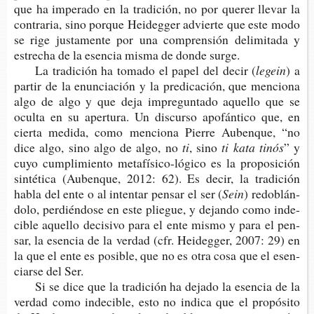
que ha impe­ra­do en la tra­di­ción, no por que­rer lle­var la
con­tra­ria, sino por­que Hei­deg­ger advier­te que este modo
se rige jus­ta­men­te por una com­pren­sión deli­mi­ta­da y
estre­cha de la esen­cia misma de donde surge.
La tra­di­ción ha toma­do el papel del decir (
legein
) a
par­tir de la enun­cia­ción y la pre­di­ca­ción, que men­cio­na
algo de algo y que deja impre­gun­ta­do aque­llo que se
ocul­ta en su aper­tu­ra. Un dis­cur­so apo­fán­ti­co que, en
cier­ta medi­da, como men­cio­na Pie­rre Auben­que, “no
dice algo, sino algo de algo, no
ti
, sino
ti kata tinós
” y
cuyo cum­pli­mien­to metafísico-​lógico es la pro­po­si­ción
sin­té­ti­ca (Auben­que, 2012: 62). Es decir, la tra­di­ción
habla del ente o al inten­tar pen­sar el ser (
Sein
) redo­blán­
do­lo, per­dién­do­se en este plie­gue, y dejan­do como inde­
ci­ble aque­llo deci­si­vo para el ente mismo y para el pen­
sar, la esen­cia de la ver­dad (cfr. Hei­deg­ger, 2007: 29) en
la que el ente es posi­ble, que no es otra cosa que el esen­
ciar­se del Ser.
Si se dice que la tra­di­ción ha deja­do la esen­cia de la
ver­dad como inde­ci­ble, esto no indi­ca que el pro­pó­si­to