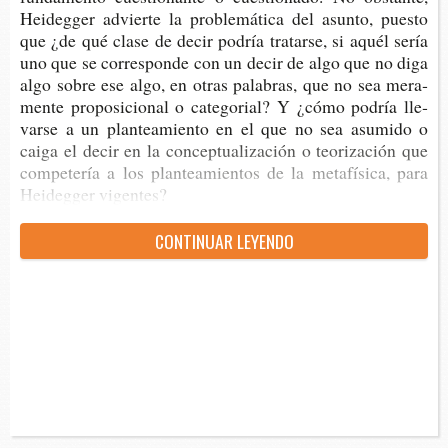
Hei­deg­ger advier­te la pro­ble­má­ti­ca del asun­to, pues­to
que ¿de qué clase de decir podría tra­tar­se, si aquél sería
uno que se corres­pon­de con un decir de algo que no diga
algo sobre ese algo, en otras pala­bras, que no sea mera­
men­te pro­po­si­cio­nal o cate­go­rial? Y ¿cómo podría lle­
var­se a un plan­tea­mien­to en el que no sea asu­mi­do o
caiga el decir en la con­cep­tua­li­za­ción o teo­ri­za­ción que
com­pe­te­ría a los plan­tea­mien­tos de la meta­fí­si­ca, para
Hei­deg­ger vigentes?
CON­TI­NUAR LEYENDO