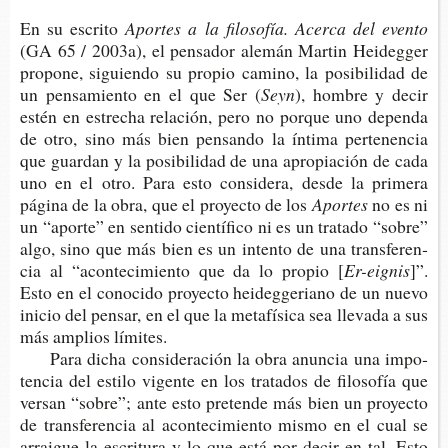
En su escrito
Apor­tes a la filo­so­fía. Acer­ca del evento
(GA 65 / 2003a), el pen­sa­dor ale­mán Mar­tin Hei­deg­ger
pro­po­ne, siguien­do su pro­pio camino, la posi­bi­li­dad de
un pen­sa­mien­to en el que Ser (
Seyn
), hom­bre y decir
estén en estre­cha rela­ción, pero no por­que uno depen­da
de otro, sino más bien pen­san­do la ínti­ma per­te­nen­cia
que guar­dan y la posi­bi­li­dad de una apro­pia­ción de cada
uno en el otro. Para esto con­si­de­ra, desde la pri­me­ra
pági­na de la obra, que el pro­yec­to de los
Aportes
no es ni
un “apor­te” en sen­ti­do cien­tí­fi­co ni es un tra­ta­do “sobre”
algo, sino que más bien es un inten­to de una trans­fe­ren­
cia al “acon­te­ci­mien­to que da lo pro­pio [
Er-eignis
]”.
Esto en el cono­ci­do pro­yec­to hei­deg­ge­riano de un nuevo
inicio del pen­sar, en el que la meta­fí­si­ca sea lle­va­da a sus
más amplios límites.
Para dicha con­si­de­ra­ción la obra anun­cia una impo­
ten­cia del esti­lo vigen­te en los tra­ta­dos de filo­so­fía que
ver­san “sobre”; ante esto pre­ten­de más bien un pro­yec­to
de trans­fe­ren­cia al acon­te­ci­mien­to mismo en el cual se
arrai­gue la escri­tu­ra y lo que está por decir en tal. Esto