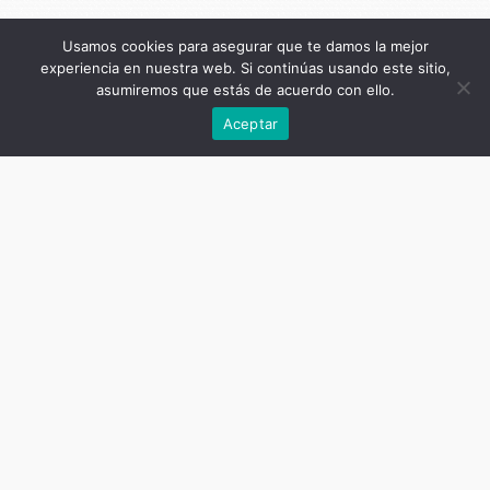
Usamos cookies para asegurar que te damos la mejor
experiencia en nuestra web. Si continúas usando este sitio,
asumiremos que estás de acuerdo con ello.
Anterior
Aceptar
Título de la publicación
Cuerpo, mundo y vida: Heidegger
en perspectiva
Subtítulo de la publicación
Actas de las Segundas Jornadas
Nacionales de la SIEH – Argentina
Autor
Luciano Mascaró (compilador)
Título del capítulo
Los estados de ánimo como una
posición filosófica contra el
psicologismo
Autor del capítulo
Carlos Alberto García Calderón,