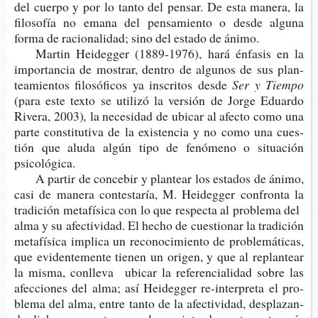
del cuer­po y por lo tanto del pen­sar. De esta mane­ra, la
filo­so­fía no emana del pen­sa­mien­to o desde algu­na
forma de racio­na­li­dad; sino del esta­do de ánimo.
Mar­tin Hei­deg­ger (1889-​1976), hará énfa­sis en la
impor­tan­cia de mos­trar, den­tro de algu­nos de sus plan­
tea­mien­tos filo­só­fi­cos ya ins­cri­tos desde
Ser y Tiempo
(para este texto se uti­li­zó la ver­sión de Jorge Eduar­do
Rive­ra, 2003)
,
la nece­si­dad de ubi­car al afec­to como una
parte cons­ti­tu­ti­va de la exis­ten­cia y no como una cues­
tión que aluda algún tipo de fenó­meno o situa­ción
psicológica.
A par­tir de con­ce­bir y plan­tear los esta­dos de ánimo,
casi de mane­ra con­tes­ta­ría, M. Hei­deg­ger con­fron­ta la
tra­di­ción meta­fí­si­ca con lo que res­pec­ta al pro­ble­ma del
alma y su afec­ti­vi­dad. El hecho de cues­tio­nar la tra­di­ción
meta­fí­si­ca impli­ca un reco­no­ci­mien­to de pro­ble­má­ti­cas,
que evi­den­te­men­te tie­nen un ori­gen, y que al replan­tear
la misma, con­lle­va ubi­car la refe­ren­cia­li­dad sobre las
afec­cio­nes del alma; así Hei­deg­ger re-​interpreta el pro­
ble­ma del alma, entre tanto de la afec­ti­vi­dad, des­pla­zan­