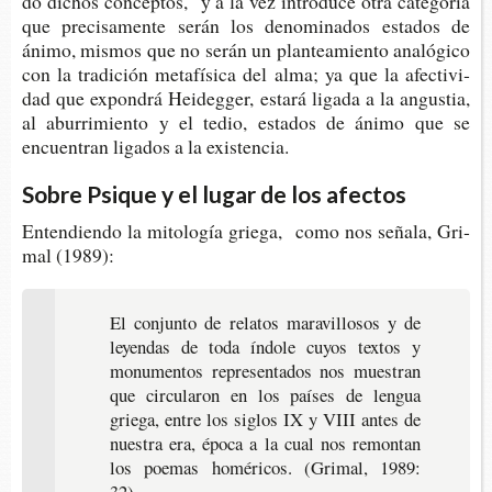
do dichos con­cep­tos, y a la vez intro­du­ce otra cate­go­ría
que pre­ci­sa­men­te serán los deno­mi­na­dos esta­dos de
ánimo, mis­mos que no serán un plan­tea­mien­to analó­gi­co
con la tra­di­ción meta­fí­si­ca del alma; ya que la afec­ti­vi­
dad que expon­drá Hei­deg­ger, esta­rá liga­da a la angus­tia,
al abu­rri­mien­to y el tedio, esta­dos de ánimo que se
encuen­tran liga­dos a la existencia.
Sobre Psique y el lugar de los afectos
Enten­dien­do la mito­lo­gía grie­ga, como nos seña­la, Gri­
mal (1989):
El con­jun­to de rela­tos mara­vi­llo­sos y de
leyen­das de toda índo­le cuyos tex­tos y
monu­men­tos repre­sen­ta­dos nos mues­tran
que cir­cu­la­ron en los paí­ses de len­gua
grie­ga, entre los siglos IX y VIII antes de
nues­tra era, época a la cual nos remon­tan
los poe­mas homé­ri­cos. (Gri­mal, 1989:
32).