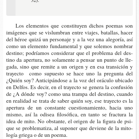
Los ele­men­tos que cons­ti­tu­yen dichos poe­mas son
imá­ge­nes que se vis­lum­bran entre via­jes, bata­llas, hacer
del héroe quizá un per­so­na­je y a la vez una ale­go­ría, así
como un ele­men­to fun­da­men­tal y que sole­mos nom­brar
des­tino; podría­mos con­si­de­rar que el pro­ble­ma del des­
tino da aper­tu­ra, no sola­men­te a pen­sar un punto de lle­
ga­da, sino que remi­te a un ori­gen y en esa tran­si­ción y
tra­yec­to como supues­to se hace uno la pre­gun­ta del
¿Quién soy? Anti­ci­pán­do­se a la voz del orácu­lo ubi­ca­do
en Del­fos. Es decir, en el tra­yec­to se gene­ra la con­fu­sión
de ¿A dónde voy? como una tram­pa del des­tino, cuan­do
en reali­dad se trata de saber quién soy, ese tra­yec­to es la
aper­tu­ra de un cons­tan­te cues­tio­na­mien­to, hacia uno
mismo, así la odi­sea filo­só­fi­ca, en tanto se frac­tu­ra la
idea de mito. No obs­tan­te, el ori­gen de la figu­ra de psi­
que se pro­ble­ma­ti­za, al supo­ner que devie­ne de la mito­
lo­gía grie­ga o de un poema.