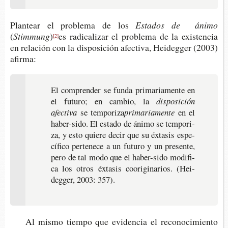
Plan­tear el pro­ble­ma de los
Esta­dos de ánimo
(
Stimmung
)
es radi­ca­li­zar el pro­ble­ma de la exis­ten­cia
[2]
en rela­ción con la dis­po­si­ción afec­ti­va, Hei­deg­ger (2003)
afirma:
El com­pren­der se funda pri­ma­ria­men­te en
el futu­ro; en cam­bio, la
dis­po­si­ción
afectiva
se temporiza
primariamente
en el
haber-​sido. El esta­do de ánimo se tem­po­ri­
za, y esto quie­re decir que su éxta­sis espe­
cí­fi­co per­te­ne­ce a un futu­ro y un pre­sen­te,
pero de tal modo que el haber-​sido modi­fi­
ca los otros éxta­sis coori­gi­na­rios. (Hei­
deg­ger, 2003: 357).
Al mismo tiem­po que evi­den­cia el reco­no­ci­mien­to