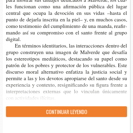
les fun­cio­nan como una afir­ma­ción públi­ca del lugar
cen­tral que ocupa la devo­ción en sus vidas –hasta el
punto de dejar­la ins­cri­ta en la piel– y, en muchos casos,
como tes­ti­mo­nio del cum­pli­mien­to de una manda, reafir­
man­do así su com­pro­mi­so con el santo fren­te al grupo
digital.
En tér­mi­nos iden­ti­ta­rios, las inter­ac­cio­nes den­tro del
grupo cons­tru­yen una ima­gen de Mal­ver­de que desa­fía
los este­reo­ti­pos mediá­ti­cos, des­ta­can­do su papel como
patrón de los pobres y pro­tec­tor de los vul­ne­ra­bles. Este
dis­cur­so moral alter­na­ti­vo enfa­ti­za la jus­ti­cia social y
per­mi­te a las y los devo­tos apro­piar­se del santo desde su
expe­rien­cia y con­tex­to, resig­ni­fi­can­do su figu­ra fren­te a
inter­pre­ta­cio­nes exter­nas que lo vin­cu­lan úni­ca­men­te
con acti­vi­da­des ilícitas.
CON­TI­NUAR LEYENDO