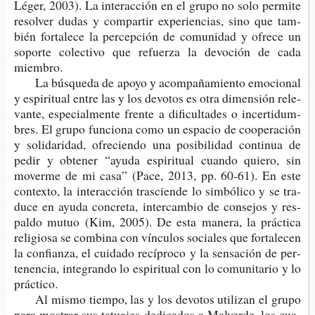
Léger, 2003). La inter­ac­ción en el grupo no solo per­mi­te
resol­ver dudas y com­par­tir expe­rien­cias, sino que tam­
bién for­ta­le­ce la per­cep­ción de comu­ni­dad y ofre­ce un
sopor­te colec­ti­vo que refuer­za la devo­ción de cada
miembro.
La bús­que­da de apoyo y acom­pa­ña­mien­to emo­cio­nal
y espi­ri­tual entre las y los devo­tos es otra dimen­sión rele­
van­te, espe­cial­men­te fren­te a difi­cul­ta­des o incer­ti­dum­
bres. El grupo fun­cio­na como un espa­cio de coope­ra­ción
y soli­da­ri­dad, ofre­cien­do una posi­bi­li­dad con­ti­nua de
pedir y obte­ner “ayuda espi­ri­tual cuan­do quie­ro, sin
mover­me de mi casa” (Pace, 2013, pp. 60-61). En este
con­tex­to, la inter­ac­ción tras­cien­de lo sim­bó­li­co y se tra­
du­ce en ayuda con­cre­ta, inter­cam­bio de con­se­jos y res­
pal­do mutuo (Kim, 2005). De esta mane­ra, la prác­ti­ca
reli­gio­sa se com­bi­na con víncu­los socia­les que for­ta­le­cen
la con­fian­za, el cui­da­do recí­pro­co y la sen­sa­ción de per­
te­nen­cia, inte­gran­do lo espi­ri­tual con lo comu­ni­ta­rio y lo
práctico.
Al mismo tiem­po, las y los devo­tos uti­li­zan el grupo
para mos­trar sus tatua­jes dedi­ca­dos a Mal­ver­de, los cua­