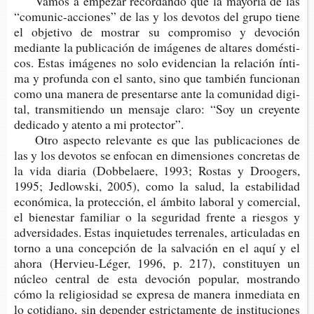
Vamos a empe­zar recor­dan­do que la mayo­ría de las
“comunic-​acciones” de las y los devo­tos del grupo tiene
el obje­ti­vo de mos­trar su com­pro­mi­so y devo­ción
median­te la publi­ca­ción de imá­ge­nes de alta­res domés­ti­
cos. Estas imá­ge­nes no solo evi­den­cian la rela­ción ínti­
ma y pro­fun­da con el santo, sino que tam­bién fun­cio­nan
como una mane­ra de pre­sen­tar­se ante la comu­ni­dad digi­
tal, trans­mi­tien­do un men­sa­je claro: “Soy un cre­yen­te
dedi­ca­do y aten­to a mi protector”.
Otro aspec­to rele­van­te es que las publi­ca­cio­nes de
las y los devo­tos se enfo­can en dimen­sio­nes con­cre­tas de
la vida dia­ria (Dob­be­lae­re, 1993; Ros­tas y Droo­gers,
1995; Jed­lows­ki, 2005), como la salud, la esta­bi­li­dad
eco­nó­mi­ca, la pro­tec­ción, el ámbi­to labo­ral y comer­cial,
el bie­nes­tar fami­liar o la segu­ri­dad fren­te a ries­gos y
adver­si­da­des. Estas inquie­tu­des terre­na­les, arti­cu­la­das en
torno a una con­cep­ción de la sal­va­ción en el aquí y el
ahora (Hervieu-​Léger, 1996, p. 217), cons­ti­tu­yen un
núcleo cen­tral de esta devo­ción popu­lar, mos­tran­do
cómo la reli­gio­si­dad se expre­sa de mane­ra inme­dia­ta en
lo coti­diano, sin depen­der estric­ta­men­te de ins­ti­tu­cio­nes