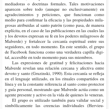
media­do­ras o doc­tri­nas for­ma­les. Tales moti­va­cio­nes
apa­re­cen sobre todo (aun­que no exclu­si­va­men­te) en
agra­de­ci­mien­tos y peti­cio­nes, que fun­cio­nan como
medio para con­fir­mar la efi­ca­cia y las pro­pie­da­des mila­
gro­sas atri­bui­das al santo patrón (como pasa, de mane­ra
explí­ci­ta, en el caso de las publi­ca­cio­nes en las cua­les las
y los devo­tos expre­san su fe en los pode­res mila­gro­sos de
Mal­ver­de) y for­ta­le­cer la cer­ca­nía espi­ri­tual entre sus
segui­do­res, en todo momen­to. En este sen­ti­do, el grupo
de Face­book fun­cio­na como una ver­da­de­ra capi­lla digi­
tal, acce­si­ble en todo momen­to para sus miembros.
Las expre­sio­nes de gra­ti­tud y feli­ci­ta­cio­nes hacia
Mal­ver­de reve­lan una rela­ción cer­ca­na y afec­ti­va entre
devo­to y santo (Gru­zins­ki, 1990). Esta cer­ca­nía se refle­ja
en el len­gua­je uti­li­za­do, en los ritua­les com­par­ti­dos en
línea y en la cons­tan­te refe­ren­cia al santo como pro­tec­tor
y guía per­so­nal, mos­tran­do que Mal­ver­de actúa como un
agen­te pre­sen­te y acti­vo en la vida de quie­nes lo veneran.
El grupo es uti­li­za­do tam­bién para vali­dar social y
sim­bó­li­ca­men­te las creen­cias indi­vi­dua­les (Hervieu-​