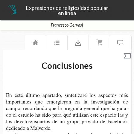
Expresiones de religiosidad popular
en línea
Francesco Gervasi
Conclusiones
En este últi­mo apar­ta­do, sin­te­ti­za­ré los aspec­tos más
impor­tan­tes que emer­gie­ron en la inves­ti­ga­ción de
campo, recor­dan­do que la pre­gun­ta gene­ral que ha guia­
do el estu­dio ha sido para qué uti­li­zan este espa­cio las y
los devo­tos/usua­rios de un grupo pri­va­do de Face­book
dedi­ca­do a Malverde.