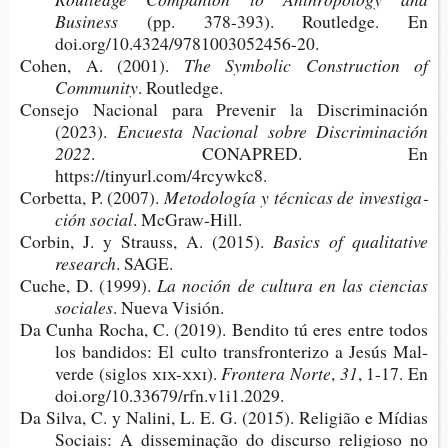
Business
(pp. 378-​393). Routled­ge. En
doi.org/10.4324/9781003052456-20.
Cohen, A. (2001).
The Sym­bo­lic Cons­truc­tion of
Community
. Routledge.
Con­se­jo Nacio­nal para Pre­ve­nir la Dis­cri­mi­na­ción
(2023).
Encues­ta Nacio­nal sobre Dis­cri­mi­na­ción
2022
. CONA­PRED. En
https://tinyurl.com/4rcywkc8.
Cor­bet­ta, P. (2007).
Meto­do­lo­gía y téc­ni­cas de inves­ti­ga­
ción social
. McGraw-Hill.
Cor­bin, J. y Strauss, A. (2015).
Basics of qua­li­ta­ti­ve
research
. SAGE.
Cuche, D. (1999).
La noción de cul­tu­ra en las cien­cias
sociales
. Nueva Visión.
Da Cunha Rocha, C. (2019). Ben­di­to tú eres entre todos
los ban­di­dos: El culto trans­fron­te­ri­zo a Jesús Mal­
ver­de (siglos
xix-xxi
).
Fron­te­ra Norte
,
31
, 1-17. En
doi.org/10.33679/rfn.v1i1.2029.
Da Silva, C. y Nali­ni, L. E. G. (2015). Reli­gião e Mídias
Sociais: A dis­se­mi­nação do dis­cur­so reli­gio­so no