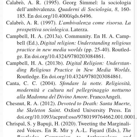
Calabrò, A. R. (1995). Georg Sim­mel: la socio­lo­gia
dell’ambivalenza.
Qua­der­ni di Sociologia
,
8
, 160-​
185. En doi.org/10.4000/qds.6496.
Calabrò, A. R. (1997).
L’ambi­va­len­za come risor­sa. La
pros­pet­ti­va sociologica
. Laterza.
Camp­bell, H. A. (2013a). Com­mu­nity. En H. A. Camp­
bell (Ed.),
Digi­tal reli­gion: Unders­tan­ding reli­gious
prac­ti­ce in new media worlds
(pp. 25-40). Routled­
ge. En doi.org/10.4324/9780203084861.
Camp­bell, H. A. (2013b).
Digi­tal Reli­gion: Unders­tan­
ding Reli­gious Prac­ti­ce in New Media Worlds
.
Routled­ge. En doi.org/10.4324/9780203084861.
Canta, C. C. (2004).
Sfon­da­re la notte. Reli­gio­sità,
moder­nità e cul­tu­ra nel pelle­gri­nag­gio not­turno
alla Madon­na del Divino Amore
. FrancoAngeli.
Ches­nut, R. A. (2012).
D
evoted
to
D
eath:
Santa Muer­te,
the Ske­le­ton Saint
. Oxford Uni­ver­sity Press. En
doi.org/10.1093/acprof:oso/9780199764662.001.0001.
Chris­pal, S. y Bapu­ji, H. (2020). Twee­ting the Mar­gi­na­li­
zed Voi­ces. En R. Mir y A.-L. Fayard (Eds.),
The
Routled­ge Com­pa­nion to Anth­ro­po­logy and