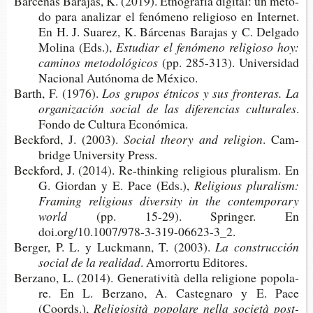
Bár­ce­nas Bara­jas, K. (2019). Etno­gra­fía digi­tal: un méto­
do para ana­li­zar el fenó­meno reli­gio­so en Inter­net.
En H. J. Sua­rez, K. Bár­ce­nas Bara­jas y C. Del­ga­do
Moli­na (Eds.),
Estu­diar el fenó­meno reli­gio­so hoy:
cami­nos metodológicos
(pp. 285-​313). Uni­ver­si­dad
Nacio­nal Autó­no­ma de México.
Barth, F. (1976).
Los gru­pos étni­cos y sus fron­te­ras. La
orga­ni­za­ción social de las dife­ren­cias culturales
.
Fondo de Cul­tu­ra Económica.
Beck­ford, J. (2003).
Social theory and religion
. Cam­
brid­ge Uni­ver­sity Press.
Beck­ford, J. (2014). Re-​thinking reli­gious plu­ra­lism. En
G. Gior­dan y E. Pace (Eds.),
Reli­gious plu­ra­lism:
Fra­ming reli­gious diver­sity in the con­tem­po­rary
world
(pp. 15-29). Sprin­ger. En
doi.org/10.1007/978-3-319-06623-3_2.
Ber­ger, P. L. y Luck­mann, T. (2003).
La cons­truc­ción
social de la realidad
. Amo­rror­tu Editores.
Ber­zano, L. (2014). Gene­ra­ti­vità della reli­gio­ne popo­la­
re. En L. Ber­zano, A. Cas­teg­na­ro y E. Pace
(Coords.),
Reli­gio­sità popo­la­re nella società post-​