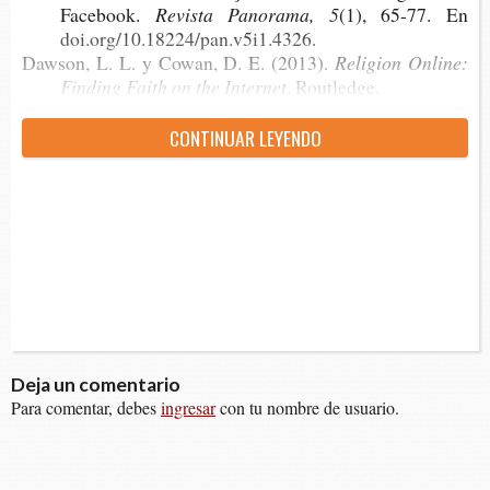
Facebook.
Revis­ta Pano­ra­ma, 5
(1), 65-77. En
doi.org/10.18224/pan.v5i1.4326.
Daw­son, L. L. y Cowan, D. E. (2013).
Religion
O
nline:
Fin­ding Faith on the Internet
. Routledge.
CON­TI­NUAR LEYENDO
Deja un comentario
Para comentar, debes
ingresar
con tu nombre de usuario.