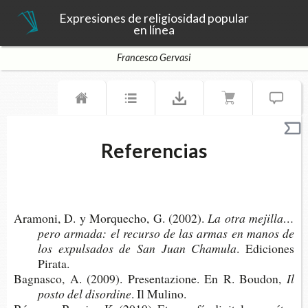
Expresiones de religiosidad popular
en línea
Francesco Gervasi
Referencias
Ara­mo­ni, D. y Mor­que­cho, G. (2002).
La otra meji­lla…
pero arma­da: el recur­so de las armas en manos de
los expul­sa­dos de San Juan Chamula
. Edi­cio­nes
Pirata.
Bag­nas­co, A. (2009). Pre­sen­ta­zio­ne. En R. Boudon,
Il
posto del disordine
. Il Mulino.