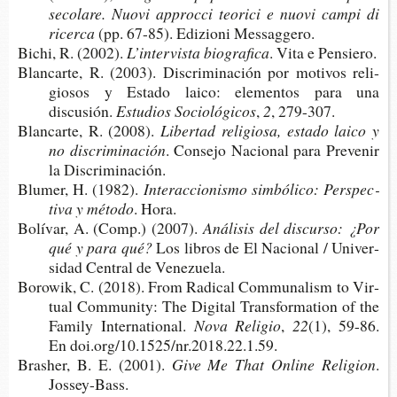
secolare. Nuovi approc­ci teo­ri­ci e nuovi campi di
ricerca
(pp. 67-85). Edi­zio­ni Messaggero.
Bichi, R. (2002).
L’inter­vis­ta biografica
. Vita e Pensiero.
Blan­car­te, R. (2003). Dis­cri­mi­na­ción por moti­vos reli­
gio­sos y Esta­do laico: ele­men­tos para una
discusión.
Estu­dios Sociológicos
,
2
, 279-307.
Blan­car­te, R. (2008).
Liber­tad reli­gio­sa, esta­do laico y
no discriminación
. Con­se­jo Nacio­nal para Pre­ve­nir
la Discriminación.
Blu­mer, H. (1982).
Inter­ac­cio­nis­mo sim­bó­li­co: Pers­pec­
ti­va y método
. Hora.
Bolí­var, A. (Comp.) (2007).
Aná­li­sis del dis­cur­so: ¿Por
qué y para qué?
Los libros de El Nacio­nal / Uni­ver­
si­dad Cen­tral de Venezuela.
Boro­wik, C. (2018). From Radi­cal Com­mu­na­lism to Vir­
tual Com­mu­nity: The Digi­tal Trans­for­ma­tion of the
Family International.
Nova Religio
,
22
(1), 59-86.
En doi.org/10.1525/nr.2018.22.1.59.
Bras­her, B. E. (2001).
Give
M
e That Onli­ne Religion
.
Jossey-Bass.