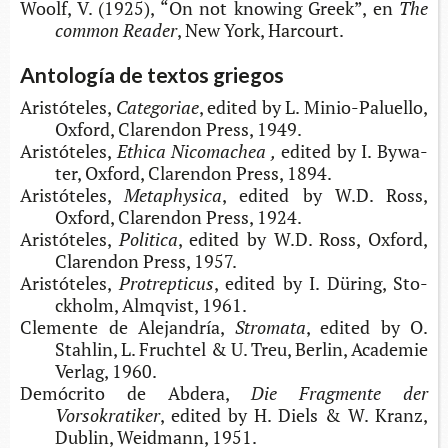
Woolf, V. (1925), “On not kno­wing Greek”, en
The
com­mon Reader
, New York, Harcourt.
Antología de textos griegos
Aristóteles,
Categoriae
, edi­ted by L. Minio-​Paluello,
Oxford, Cla­ren­don Press, 1949.
Aristóteles,
Ethi­ca Nico­ma­chea ,
edi­ted by I. Bywa­
ter, Oxford, Cla­ren­don Press, 1894.
Aristóteles,
Metaphysica
, edi­ted by W.D. Ross,
Oxford, Cla­ren­don Press, 1924.
Aristóteles,
Politica
, edi­ted by W.D. Ross, Oxford,
Cla­ren­don Press, 1957.
Aristóteles,
Protrepticus
, edi­ted by I. Düring, Sto­
ckholm, Almq­vist, 1961.
Cle­men­te de Alejandría,
Stromata
, edi­ted by O.
Stah­lin, L. Fru­ch­tel & U. Treu, Ber­lin, Aca­de­mie
Ver­lag, 1960.
Demó­cri­to de Abdera,
Die Frag­men­te der
Vorsokratiker
, edi­ted by H. Diels & W. Kranz,
Dublin, Weid­mann, 1951.