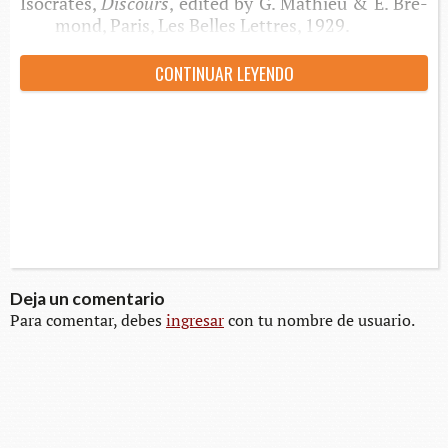
Isócrates,
Discours
, edi­ted by G. Mat­hieu & E. Bre­
mond, Paris, Les Belles Let­tres, 1929.
CON­TI­NUAR LEYENDO
Deja un comentario
Para comentar, debes
ingresar
con tu nombre de usuario.