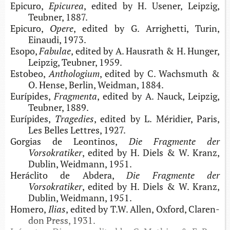
Epicuro,
Epicurea
, edi­ted by H. Use­ner, Leip­zig,
Teub­ner, 1887.
Epicuro,
Opere
, edi­ted by G. Arrighet­ti, Turin,
Einau­di, 1973.
Esopo,
Fabulae
, edi­ted by A. Haus­rath & H. Hun­ger,
Leip­zig, Teub­ner, 1959.
Estobeo,
Anthologium
, edi­ted by C. Wachs­muth &
O. Hense, Ber­lin, Weid­man, 1884.
Eurípides,
Fragmenta
, edi­ted by A. Nauck, Leip­zig,
Teub­ner, 1889.
Eurípides,
Tragedies
, edi­ted by L. Méri­dier, Paris,
Les Belles Let­tres, 1927.
Gor­gias de Leontinos,
Die Frag­men­te der
Vorsokratiker
, edi­ted by H. Diels & W. Kranz,
Dublin, Weid­mann, 1951.
Herá­cli­to de Abdera,
Die Frag­men­te der
Vorsokratiker
, edi­ted by H. Diels & W. Kranz,
Dublin, Weid­mann, 1951.
Homero,
Ilias
, edi­ted by T.W. Allen, Oxford, Cla­ren­
don Press, 1931.