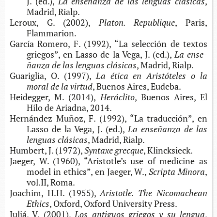
J. (ed.),
La ense­ñan­za de las len­guas clásicas
,
Madrid, Rialp.
Leroux, G. (2002),
Pla­ton. Republique
, Paris,
Flammarion.
Gar­cía Rome­ro, F. (1992), “La selec­ción de tex­tos
grie­gos”, en Lasso de la Vega, J. (ed.),
La ense­
ñan­za de las len­guas clásicas
, Madrid, Rialp.
Gua­ri­glia, O. (1997),
La ética en Aris­tó­te­les o la
moral de la virtud
, Bue­nos Aires, Eudeba.
Hei­deg­ger, M. (2014),
Heráclito
, Bue­nos Aires, El
Hilo de Ariad­na, 2014.
Her­nán­dez Muñoz, F. (1992), “La tra­duc­ción”, en
Lasso de la Vega, J. (ed.),
La ense­ñan­za de las
len­guas clásicas
, Madrid, Rialp.
Hum­bert, J. (1972),
Syn­ta­xe grecque
, Klincksieck.
Jae­ger, W. (1960), “Aris­totle’s use of medi­ci­ne as
model in ethics”, en Jae­ger, W.,
Scrip­ta Minora
,
vol.​II, Roma.
Joa­chim, H.H. (1955),
Aris­totle. The Nico­ma­chean
Ethics
, Oxford, Oxford Uni­ver­sity Press.
Juliá, V. (2001),
Los anti­guos grie­gos y su lengua
,