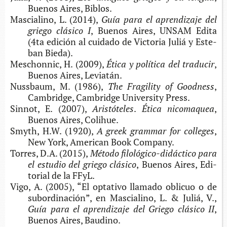
Bue­nos Aires, Biblos.
Mas­cia­lino, L. (2014),
Guía para el apren­di­za­je del
grie­go clá­si­co I
, Bue­nos Aires, UNSAM Edita
(4ta edi­ción al cui­da­do de Vic­to­ria Juliá y Este­
ban Bieda).
Mes­chon­nic, H. (2009),
Ética y polí­ti­ca del traducir
,
Bue­nos Aires, Leviatán.
Nuss­baum, M. (1986),
The Fra­gi­lity of G
oodness
,
Cam­brid­ge, Cam­brid­ge Uni­ver­sity Press.
Sin­not, E. (2007),
Aristóteles
.
Ética nicomaquea
,
Bue­nos Aires, Colihue.
Smyth, H.W. (1920),
A greek gram­mar for colleges
,
New York, Ame­ri­can Book Company.
Torres, D.A. (2015),
Méto­do filológico-​didáctico para
el estu­dio del grie­go clásico
,
Bue­nos Aires, Edi­
to­rial de la FFyL.
Vigo, A. (2005), “El opta­ti­vo lla­ma­do obli­cuo o de
subor­di­na­ción”, en Mas­cia­lino, L. & Juliá, V.,
Guía para el apren­di­za­je del Grie­go clá­si­co II
,
Bue­nos Aires, Baudino.