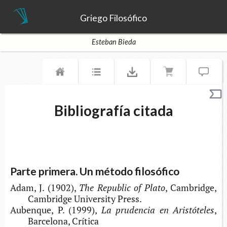
Griego Filosófico
Esteban Bieda
Bibliografía citada
Parte primera. Un método filosófico
Adam, J. (1902),
The Repu­blic of Plato
, Cam­brid­ge,
Cam­brid­ge Uni­ver­sity Press.
Auben­que, P. (1999),
La pru­den­cia en Aristóteles
,
Bar­ce­lo­na, Crítica