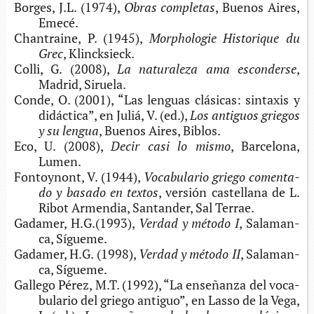
Bor­ges, J.L. (1974),
Obras completas
, Bue­nos Aires,
Emecé.
Chan­trai­ne, P. (1945),
Morp­ho­lo­gie His­to­ri­que du
Grec
, Klincksieck.
Colli, G. (2008),
La natu­ra­le­za ama esconderse
,
Madrid, Siruela.
Conde, O. (2001), “Las len­guas clá­si­cas: sin­ta­xis y
didác­ti­ca”, en Juliá, V. (ed.),
Los anti­guos grie­gos
y su lengua
, Bue­nos Aires, Biblos.
Eco, U. (2008),
Decir casi lo mismo
, Bar­ce­lo­na,
Lumen.
Fon­toy­nont, V. (1944),
Voca­bu­la­rio grie­go comen­ta­
do y basa­do en textos
, ver­sión cas­te­lla­na de L.
Ribot Armen­dia, San­tan­der, Sal Terrae.
Gada­mer, H.G.(1993),
Ver­dad y método
I
, Sala­man­
ca, Sígueme.
Gada­mer, H.G. (1998),
Ver­dad y méto­do II
, Sala­man­
ca, Sígueme.
Galle­go Pérez, M.T. (1992), “La ense­ñan­za del voca­
bu­la­rio del grie­go anti­guo”, en Lasso de la Vega,