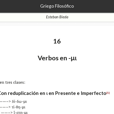
Griego Filosófico
Esteban Bieda
16
Verbos en -μι
ten tres clases:
Con reduplicación en ι en Presente e Imperfecto
[1]
 ——–> δί-δω-μι
 ——–> τί-θη-μι
α ——–> ἵ-στη-μι