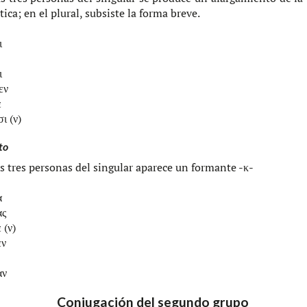
ti­ca; en el plu­ral, sub­sis­te la forma breve.
ι
ι
εν
ε
σι (ν)
to
s tres per­so­nas del sin­gu­lar apa­re­ce un for­man­te -κ-
α
ας
 (ν)
εν
αν
Conjugación del segundo grupo