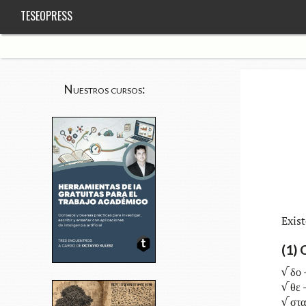
TESEOPRESS
Nuestros cursos:
Exis­
(1) 
√ δο
√ θε
√ στ