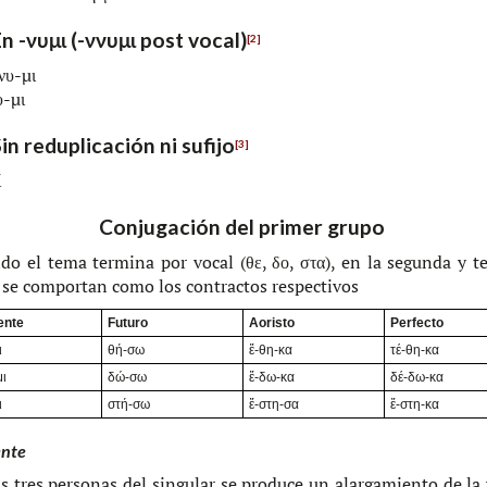
En -νυμι (-ννυμι post vocal)
[2]
νυ-μι
υ-μι
Sin reduplicación ni sufijo
[3]
ί
Conjugación del primer grupo
do el tema ter­mi­na por vocal (θε, δο, στα), en la segun­da y ter
 se com­por­tan como los con­trac­tos respectivos
ente
Futuro
Aoristo
Perfecto
ι
θή-σω
ἔ-θη-κα
τέ-θη-κα
ι
δώ-σω
ἔ-δω-κα
δέ-δω-κα
ι
στή-σω
ἔ-στη-σα
ἔ-στη-κα
ente
s tres per­so­nas del sin­gu­lar se pro­du­ce un alar­ga­mien­to de la