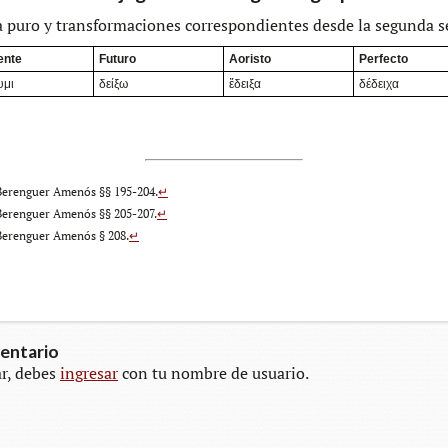
puro y trans­for­ma­cio­nes corres­pon­dien­tes desde la segun­da s
ente
Futuro
Aoristo
Perfecto
υμι
δείξω
ἔδειξα
δέδειχα
Beren­guer Ame­nós §§ 195-204.
↵
Beren­guer Ame­nós §§ 205-207.
↵
Beren­guer Ame­nós § 208.
↵
entario
r, debes
ingresar
con tu nombre de usuario.