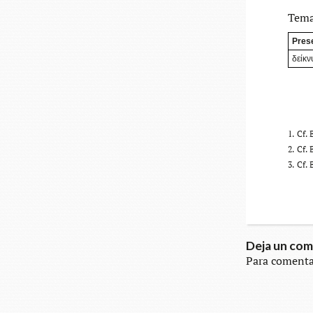
Tema 
Pres
δείκν
Cf. 
Cf. 
Cf. 
Deja un com
Para comenta