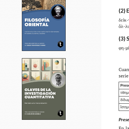
(2) 
δείκ-
ὄλ-λ
(3) 
φη-μ
Cuan­
serie
Pres
τίθημ
δίδωμ
ἵστημ
Pres
En la