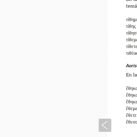
temá­
τίθημ
τίθης
τίθησ
τίθεμ
τίθετ
τιθέα
Aoris
En la
ἔθηκ
ἔθηκ
ἔθηκε
ἔθεμ
ἔθετε
ἔθεσ
Anterior