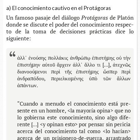
a) El conocimiento cautivo en el Protágoras
Un famo­so pasa­je del diálogo
Protágoras
de Pla­tón
donde se dis­cu­te el poder del cono­ci­mien­to res­pec­
to de la toma de deci­sio­nes prác­ti­cas dice lo
siguiente:
ἀλλ᾽ ἐνούσης πολλάκις ἀνθρώπῳ ἐπιστήμης οὐ τὴν
ἐπιστήμην αὐτοῦ ἄρχειν ἀλλ᾽ ἄλλο τι […], ἀτεχνῶς
διανοούμενοι περὶ τῆς ἐπιστήμης ὥσπερ περὶ
ἀνδραπόδου, περιελκομένης ὑπὸ τῶν ἄλλων
ἁπάντων.
“Cuan­do a menu­do el cono­ci­mien­to está pre­
sen­te en un hom­bre, <la mayo­ría opina> que no
lo gobier­na este cono­ci­mien­to, sino algo dife­
ren­te […] <y opi­nan esto> por pen­sar sin peri­cia
acer­ca del cono­ci­mien­to tal como <lo harían>
acer­ca de un prisionero-​de-guerra, arras­tra­do