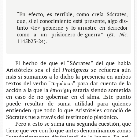
“En efec­to, es terri­ble, como creía Sócra­tes,
que, si el cono­ci­mien­to está pre­sen­te, algo dis­
tin­to <lo> gobier­ne y lo arras­tre en derre­dor
como a un prisionero-​de-guerra” (
Ét.
N
ic.
1145b23-24).
El hecho de que el “Sócra­tes” del que habla
Aris­tó­te­les sea el del
Protágoras
se refuer­za aún
más si suma­mos a lo dicho la pre­sen­cia en ambos
tex­tos del verbo “περιέλκω” para dar cuen­ta de la
acción a la que la ἐπιστήμη
esta­ría sien­do some­ti­da
en caso de no gober­nar en el alma. Este punto
puede resul­tar de suma uti­li­dad para quie­nes
entien­den que todo lo que Aris­tó­te­les cono­ció de
Sócra­tes fue a tra­vés del tes­ti­mo­nio platónico.
Pero a esto se suma una segun­da cues­tión, que
tiene que ver con lo que antes deno­mi­na­mos zonas