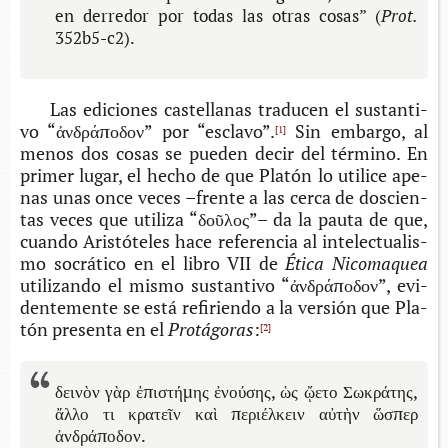
en derre­dor por todas las otras cosas” (
Prot.
352b5-c2).
Las edi­cio­nes cas­te­lla­nas tra­du­cen el sus­tan­ti­
vo “ἀνδράποδον” por “esclavo”.
Sin embar­go, al
[1]
menos dos cosas se pue­den decir del tér­mino. En
pri­mer lugar, el hecho de que Pla­tón lo uti­li­ce ape­
nas unas once veces –fren­te a las cerca de dos­cien­
tas veces que uti­li­za “δοῦλος”– da la pauta de que,
cuan­do Aris­tó­te­les hace refe­ren­cia al inte­lec­tua­lis­
mo socrá­ti­co en el libro VII de
Ética
N
icomaquea
uti­li­zan­do el mismo sus­tan­ti­vo “ἀνδράποδον”, evi­
den­te­men­te se está refi­rien­do a la ver­sión que Pla­
tón pre­sen­ta en el
Protágoras
:
[2]
δεινὸν γὰρ ἐπιστήμης ἐνούσης, ὡς ᾤετο Σωκράτης,
ἄλλο τι κρατεῖν καὶ περιέλκειν αὐτὴν ὥσπερ
ἀνδράποδον.