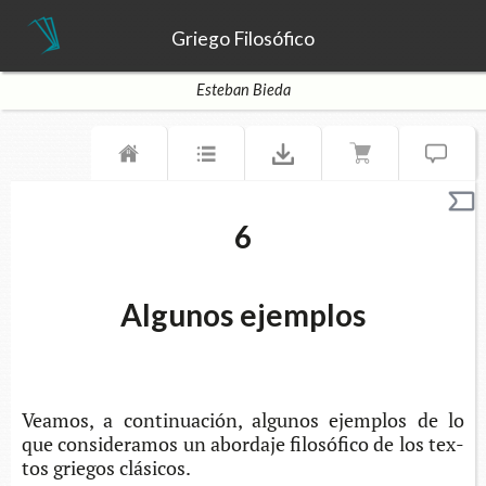
Griego Filosófico
Esteban Bieda
6
Algunos ejemplos
Vea­mos, a con­ti­nua­ción, algu­nos ejem­plos de lo
que con­si­de­ra­mos un abor­da­je filo­só­fi­co de los tex­
tos grie­gos clásicos.