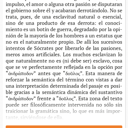
impul­so, el amor o algu­na otra pasión se dispu­taran
el gobierno sobre él y aca­ba­ran derro­tán­do­lo. No se
trata, pues, de una escla­vi­tud natu­ral o esen­cial,
sino de una pro­duc­to de esa derro­ta: el cono­ci­
mien­to es un botín de gue­rra, degra­da­do por la opi­
nión de la mayo­ría de los hom­bres a un esta­tus que
no es el natu­ral­men­te pro­pio. De allí los suce­si­vos
inten­tos de Sócra­tes por libe­rar­lo de las pasio­nes,
meros amos arti­fi­cia­les. Los muchos escla­vi­zan lo
que natu­ral­men­te no es (ni debe ser) escla­vo, cosa
que se ve per­fec­ta­men­te refle­ja­da en la opción por
“ἀνδράποδον” antes que “δοῦλος”. Esta mane­ra de
refor­zar la semán­ti­ca del tér­mino con vis­tas a dar
una inter­pre­ta­ción deter­mi­na­da del pasa­je es posi­
ble gra­cias a la semán­ti­ca diná­mi­ca del sus­tan­ti­vo
“ἀνδράποδον” fren­te a “δοῦλος”. Esta zona del texto
puede ser filo­só­fi­ca­men­te inter­ve­ni­da no sólo sin
trai­cio­nar la gra­má­ti­ca sino, lo que es más impor­
tan­te, sir­vién­do­se de ella.