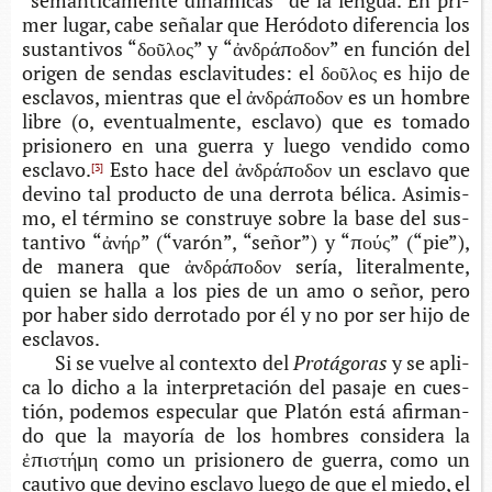
“semán­ti­ca­men­te diná­mi­cas” de la len­gua. En pri­
mer lugar, cabe seña­lar que Heró­do­to dife­ren­cia los
sus­tan­ti­vos “δοῦλος” y “ἀνδράποδον” en fun­ción del
ori­gen de sen­das escla­vi­tu­des: el δοῦλος es hijo de
escla­vos, mien­tras que el ἀνδράποδον es un hom­bre
libre (o, even­tual­men­te, escla­vo) que es toma­do
pri­sio­ne­ro en una gue­rra y luego ven­di­do como
esclavo.
Esto hace del ἀνδράποδον un escla­vo que
[3]
devino tal pro­duc­to de una derro­ta béli­ca. Asi­mis­
mo, el tér­mino se cons­tru­ye sobre la base del sus­
tan­ti­vo “ἀνήρ” (“varón”, “señor”) y “πούς” (“pie”),
de mane­ra que ἀνδράποδον sería, lite­ral­men­te,
quien se halla a los pies de un amo o señor, pero
por haber sido derro­ta­do por él y no por ser hijo de
esclavos.
Si se vuel­ve al con­tex­to del
Protágoras
y se apli­
ca lo dicho a la inter­pre­ta­ción del pasa­je en cues­
tión, pode­mos espe­cu­lar que Pla­tón está afir­man­
do que la mayo­ría de los hom­bres con­si­de­ra la
ἐπιστήμη
como un pri­sio­ne­ro de gue­rra, como un
cau­ti­vo que devino escla­vo luego de que el miedo, el