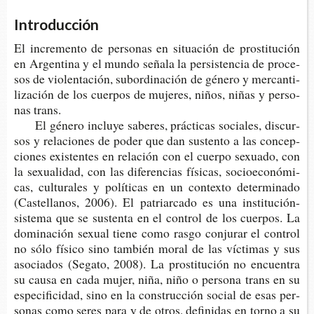
Introducción
El incre­men­to de per­so­nas en situa­ción de pros­ti­tu­ción
en Argen­ti­na y el mundo seña­la la per­sis­ten­cia de pro­ce­
sos de vio­len­ta­ción, subor­di­na­ción de géne­ro y mer­can­ti­
li­za­ción de los cuer­pos de muje­res, niños, niñas y per­so­
nas trans.
El géne­ro inclu­ye sabe­res, prác­ti­cas socia­les, dis­cur­
sos y rela­cio­nes de poder que dan sus­ten­to a las con­cep­
cio­nes exis­ten­tes en rela­ción con el cuer­po sexua­do, con
la sexua­li­dad, con las dife­ren­cias físi­cas, socio­eco­nó­mi­
cas, cul­tu­ra­les y polí­ti­cas en un con­tex­to deter­mi­na­do
(Cas­te­lla­nos, 2006). El patriar­ca­do es una institución-​
sistema que se sus­ten­ta en el con­trol de los cuer­pos. La
domi­na­ción sexual tiene como rasgo con­ju­rar el con­trol
no sólo físi­co sino tam­bién moral de las víc­ti­mas y sus
aso­cia­dos (Sega­to, 2008). La pros­ti­tu­ción no encuen­tra
su causa en cada mujer, niña, niño o per­so­na trans en su
espe­ci­fi­ci­dad, sino en la cons­truc­ción social de esas per­
so­nas como seres para y de otros, defi­ni­das en torno a su