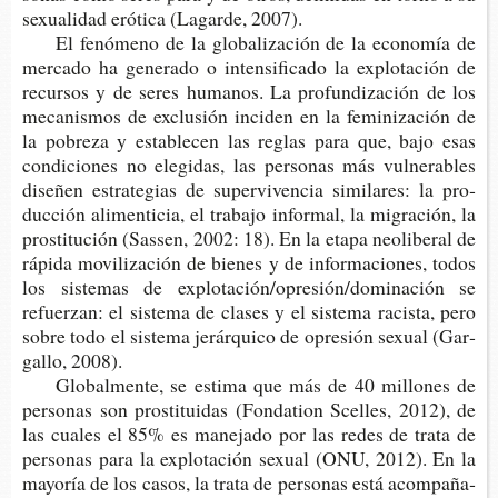
sexua­li­dad eró­ti­ca (Lagar­de, 2007).
El fenó­meno de la glo­ba­li­za­ción de la eco­no­mía de
mer­ca­do ha gene­ra­do o inten­si­fi­ca­do la explo­ta­ción de
recur­sos y de seres huma­nos. La pro­fun­di­za­ción de los
meca­nis­mos de exclu­sión inci­den en la femi­ni­za­ción de
la pobre­za y esta­ble­cen las reglas para que, bajo esas
con­di­cio­nes no ele­gi­das, las per­so­nas más vul­ne­ra­bles
dise­ñen estra­te­gias de super­vi­ven­cia simi­la­res: la pro­
duc­ción ali­men­ti­cia, el tra­ba­jo infor­mal, la migra­ción, la
pros­ti­tu­ción (Sas­sen, 2002: 18). En la etapa neo­li­be­ral de
rápi­da movi­li­za­ción de bie­nes y de infor­ma­cio­nes, todos
los sis­te­mas de explo­ta­ción/opre­sión/domi­na­ción se
refuer­zan: el sis­te­ma de cla­ses y el sis­te­ma racis­ta, pero
sobre todo el sis­te­ma jerár­qui­co de opre­sión sexual (Gar­
ga­llo, 2008).
Glo­bal­men­te, se esti­ma que más de 40 millo­nes de
per­so­nas son pros­ti­tui­das (Fon­da­tion Sce­lles, 2012), de
las cua­les el 85% es mane­ja­do por las redes de trata de
per­so­nas para la explo­ta­ción sexual (ONU, 2012). En la
mayo­ría de los casos, la trata de per­so­nas está acom­pa­ña­