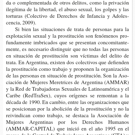
da o com­ple­men­ta­da de otros deli­tos, como la pri­va­ción
ile­gí­ti­ma de la liber­tad, el abuso sexual, los gol­pes y las
tor­tu­ras (Colec­ti­vo de Dere­chos de Infan­cia y Ado­les­
cen­cia, 2009).
Si bien las situa­cio­nes de trata de per­so­nas para la
explo­ta­ción sexual y la pros­ti­tu­ción son fenó­me­nos pro­
fun­da­men­te imbri­ca­dos que se pre­sen­tan con­co­mi­tan­te­
men­te, es nece­sa­rio dis­tin­guir que no todas las per­so­nas
en situa­ción de pros­ti­tu­ción son víc­ti­mas del deli­to de
trata. En Argen­ti­na, exis­ten dos colec­ti­vos que defien­den
la pros­ti­tu­ción como tra­ba­jo y pro­po­nen la orga­ni­za­ción
de las per­so­nas en situa­ción de pros­ti­tu­ción. Son la Aso­
cia­ción de Muje­res Mere­tri­ces de Argen­ti­na (AMMAR)
y la Red de Tra­ba­ja­do­ras Sexua­les de Lati­noa­mé­ri­ca y el
Cari­be (Red­Tra­Sex), cuyos orí­ge­nes se remon­tan a la
déca­da de 1990. En cam­bio, entre las orga­ni­za­cio­nes que
se posi­cio­nan por la abo­li­ción de la pros­ti­tu­ción y no la
reivin­di­can como tra­ba­jo, se des­ta­ca la Aso­cia­ción de
Muje­res Argen­ti­nas por los Dere­chos Huma­nos
(AMMAR-​CAPITAL) que inició en el año 1995 en el