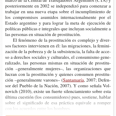
marco de la Cen­tral de Tra­ba­ja­do­res Argen­ti­nos (CTA) y
pos­te­rior­men­te en 2002 se inde­pen­di­zó para comen­zar a
tra­ba­jar en una nueva etapa sobre el incum­pli­mien­to de
los com­pro­mi­sos asu­mi­dos inter­na­cio­nal­men­te por el
Esta­do argen­tino y para lograr la meta de eje­cu­ción de
polí­ti­cas públi­cas e inte­gra­les que inclu­yan social­men­te a
las per­so­nas en situa­ción de prostitución.
El fenó­meno de la pros­ti­tu­ción es com­ple­jo y diver­
sos fac­to­res inter­vie­nen en él: las migra­cio­nes, la femi­ni­
za­ción de la pobre­za y de la sub­sis­ten­cia, la falta de acce­
so a dere­chos socia­les y cul­tu­ra­les, el con­su­mis­mo gene­
ra­li­za­do, las per­so­nas mis­mas en situa­ción de pros­ti­tu­
ción –gene­ral­men­te muje­res–, las orga­ni­za­cio­nes que
lucran con la pros­ti­tu­ción y quie­nes con­su­men pros­ti­tu­
ción –gene­ral­men­te varo­nes– (
Santamaría
, 2007; Defen­
sor del Pue­blo de la Nación, 2007). Y como seña­la Vol­
no­vich (2010), exis­te un fuer­te silen­cia­mien­to sobre esta
últi­ma cues­tión (los con­su­mi­do­res) pues, sos­tie­ne, hablar
sobre el sig­ni­fi­ca­do de esa prác­ti­ca equi­va­le a rom­per
con los acuer­dos entre los hombres.