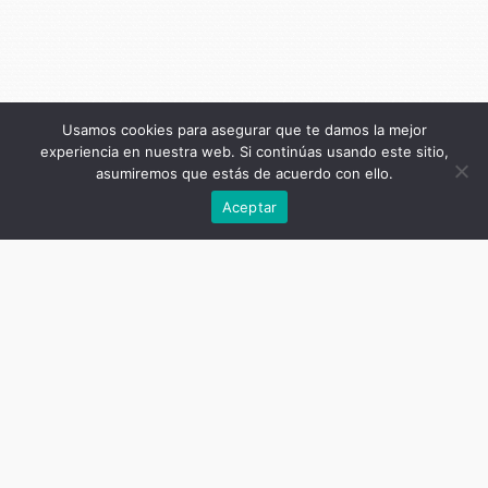
Usamos cookies para asegurar que te damos la mejor
experiencia en nuestra web. Si continúas usando este sitio,
asumiremos que estás de acuerdo con ello.
Anterior
Aceptar
Título de la publicación
Intervenciones en psicología social
comunitaria
Subtítulo de la publicación
Territorios, actores y políticas
sociales
Autor
Graciela Zaldúa (coordinadora)