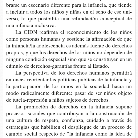
brar­se un esce­na­rio dife­ren­te para la infan­cia, que tien­de
a incluir a todos los niños y niñas en el seno de ese uni­
ver­so, lo que posi­bi­li­ta una refun­da­ción con­cep­tual de
una infan­cia inclusiva.
La CIDN reafir­ma el reco­no­ci­mien­to de los niños
como per­so­nas huma­nas y sos­tie­ne la afir­ma­ción de que
la infan­cia/la ado­les­cen­cia es ade­más fuen­te de dere­chos
pro­pios, y que los dere­chos de los niños no depen­den de
nin­gu­na con­di­ción espe­cial sino que se cons­ti­tu­yen en un
cúmu­lo de derechos-​garantías fren­te al Estado.
La pers­pec­ti­va de los dere­chos huma­nos per­mi­ti­rá
enton­ces reorien­tar las polí­ti­cas públi­cas de la infan­cia y
la par­ti­ci­pa­ción de los niños en la socie­dad hacia un
modo radi­cal­men­te dife­ren­te: pasar de ser niños obje­to
de tutela-​represión a niños suje­tos de derechos.
La pro­mo­ción de dere­chos en la infan­cia supo­ne
pro­ce­sos socia­les que con­tri­bu­yan a la cons­truc­ción de
una cul­tu­ra de res­pe­to, con­fian­za, cui­da­do a tra­vés de
estra­te­gias que habi­li­ten el des­plie­gue de un pro­ce­so de
cam­bio social res­pec­to de “la infan­cia como la idea de