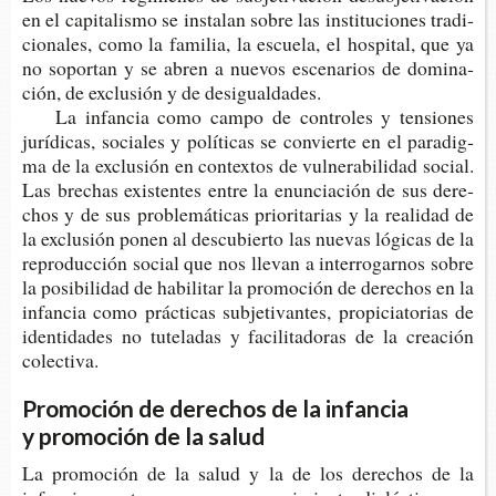
en el capi­ta­lis­mo se ins­ta­lan sobre las ins­ti­tu­cio­nes tra­di­
cio­na­les, como la fami­lia, la escue­la, el hos­pi­tal, que ya
no sopor­tan y se abren a nue­vos esce­na­rios de domi­na­
ción, de exclu­sión y de desigualdades.
La infan­cia como campo de con­tro­les y ten­sio­nes
jurí­di­cas, socia­les y polí­ti­cas se con­vier­te en el para­dig­
ma de la exclu­sión en con­tex­tos de vul­ne­ra­bi­li­dad social.
Las bre­chas exis­ten­tes entre la enun­cia­ción de sus dere­
chos y de sus pro­ble­má­ti­cas prio­ri­ta­rias y la reali­dad de
la exclu­sión ponen al des­cu­bier­to las nue­vas lógi­cas de la
repro­duc­ción social que nos lle­van a inte­rro­gar­nos sobre
la posi­bi­li­dad de habi­li­tar la pro­mo­ción de dere­chos en la
infan­cia como prác­ti­cas sub­je­ti­van­tes, pro­pi­cia­to­rias de
iden­ti­da­des no tute­la­das y faci­li­ta­do­ras de la crea­ción
colectiva.
Promoción de derechos de la infancia
y promoción de la salud
La pro­mo­ción de la salud y la de los dere­chos de la