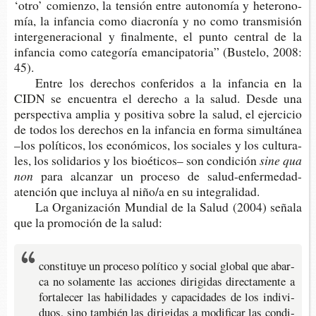
‘otro’ comien­zo, la ten­sión entre auto­no­mía y hete­ro­no­
mía, la infan­cia como dia­cro­nía y no como trans­mi­sión
inter­ge­ne­ra­cio­nal y final­men­te, el punto cen­tral de la
infan­cia como cate­go­ría eman­ci­pa­to­ria” (Bus­te­lo, 2008:
45).
Entre los dere­chos con­fe­ri­dos a la infan­cia en la
CIDN se encuen­tra el dere­cho a la salud. Desde una
pers­pec­ti­va amplia y posi­ti­va sobre la salud, el ejer­ci­cio
de todos los dere­chos en la infan­cia en forma simul­tá­nea
–los polí­ti­cos, los eco­nó­mi­cos, los socia­les y los cul­tu­ra­
les, los soli­da­rios y los bio­éti­cos– son condición
sine qua
non
para alcan­zar un pro­ce­so de salud-​enfermedad-
atención que inclu­ya al niño/a en su integralidad.
La Orga­ni­za­ción Mun­dial de la Salud (2004) seña­la
que la pro­mo­ción de la salud:
cons­ti­tu­ye un pro­ce­so polí­ti­co y social glo­bal que abar­
ca no sola­men­te las accio­nes diri­gi­das direc­ta­men­te a
for­ta­le­cer las habi­li­da­des y capa­ci­da­des de los indi­vi­
duos, sino tam­bién las diri­gi­das a modi­fi­car las con­di­