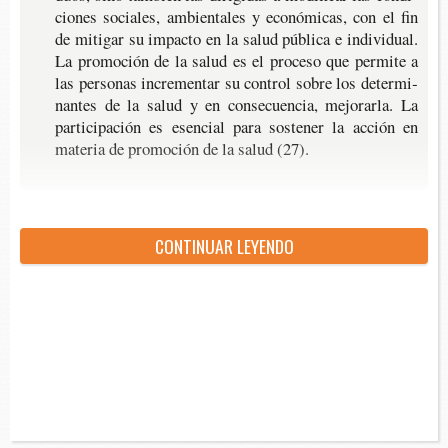
cio­nes socia­les, ambien­ta­les y eco­nó­mi­cas, con el fin
de miti­gar su impac­to en la salud públi­ca e indi­vi­dual.
La pro­mo­ción de la salud es el pro­ce­so que per­mi­te a
las per­so­nas incre­men­tar su con­trol sobre los deter­mi­
nan­tes de la salud y en con­se­cuen­cia, mejo­rar­la. La
par­ti­ci­pa­ción es esen­cial para sos­te­ner la acción en
mate­ria de pro­mo­ción de la salud (27).
CON­TI­NUAR LEYENDO