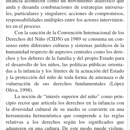
infan­cia acon­te­cen como un movi­mien­to dia­léc­ti­co que
anda y des­an­da com­bi­na­cio­nes de estra­te­gias uni­ver­sa­
les, par­ti­cu­la­res y sin­gu­la­res; accio­nes de com­pro­mi­sos,
res­pon­sa­bi­li­da­des múl­ti­ples entre los acto­res inter­vi­nien­
tes en el proceso.
Con la san­ción de la Con­ven­ción Inter­na­cio­nal de los
Dere­chos del Niño (CIDN) en 1989 se con­su­ma un con­
sen­so entre dife­ren­tes cul­tu­ras y sis­te­mas jurí­di­cos de la
huma­ni­dad res­pec­to de aspec­tos cen­tra­les como los dere­
chos y los debe­res de la fami­lia y del pro­pio Esta­do para
el desa­rro­llo de los niños, las polí­ti­cas públi­cas orien­ta­
das a la infan­cia y los lími­tes de la actua­ción del Esta­do
y la pro­tec­ción del niño de toda forma de ame­na­za o de
vul­ne­ra­ción de sus dere­chos fun­da­men­ta­les (López
Oliva, 1998).
La noción de “inte­rés supe­rior del niño” como prin­
ci­pio rec­tor que arti­cu­la los dere­chos en la infan­cia con
la diver­si­dad cul­tu­ral de su medio se con­vier­te en una
herra­mien­ta her­me­néu­ti­ca que com­pren­de a las reglas
rela­ti­vas a los dere­chos según los sig­ni­fi­ca­dos que
adquie­ren en una cul­tu­ra. De este modo puede vis­lum­