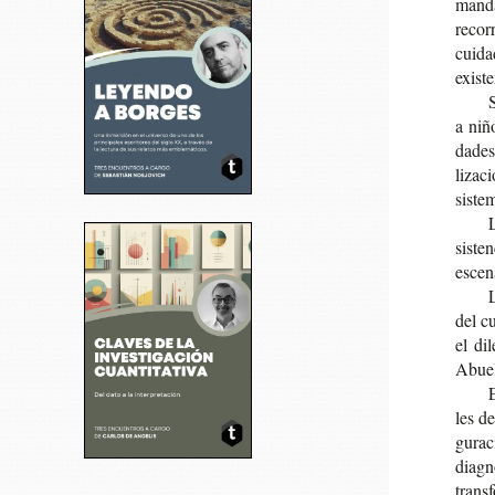
man­da
reco­r
cui­da
exis­t
S
a niño
da­des
li­za­
sis­te
L
sis­te
esce­
L
del cu
el dil
Abue­
E
les de
gu­ra­
diag­n
trans­