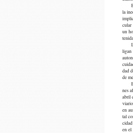
E
la ine
impli­
cu­lar
un hos
te­ni­
L
ligan 
auto­n
cui­da
dad de
de me
E
nes af
abril 
via­ri
en aux
tal co
ci­dad
en el