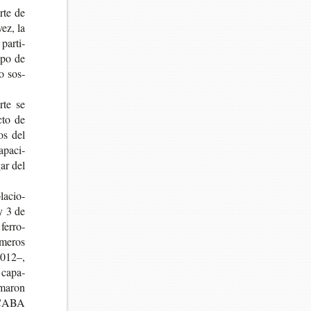
r­te de
vez, la
par­ti­
i­po de
do sos­
arte se
c­to de
nos del
apa­ci­
gar del
la­cio­
 y 3 de
 ferro­
­me­ros
 2012–,
a capa­
­ma­ron
a CABA