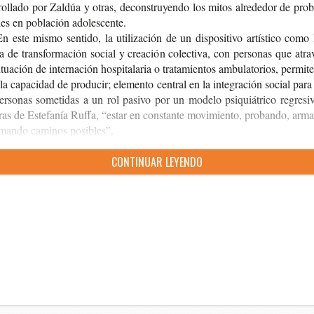
ro­lla­do por Zal­dúa y otras, decons­tru­yen­do los mitos alre­de­dor de pro­
les en pobla­ción adolescente.
n este mismo sen­ti­do, la uti­li­za­ción de un dis­po­si­ti­vo artís­ti­co como
a de trans­for­ma­ción social y crea­ción colec­ti­va, con per­so­nas que atra­
tua­ción de inter­na­ción hos­pi­ta­la­ria o tra­ta­mien­tos ambu­la­to­rios, per­mi­t
 la capa­ci­dad de pro­du­cir; ele­men­to cen­tral en la inte­gra­ción social par
er­so­nas some­ti­das a un rol pasi­vo por un mode­lo psi­quiá­tri­co regre­si
ras de Este­fa­nía Ruffa, “estar en cons­tan­te movi­mien­to, pro­ban­do, arm
­man­do cami­nos posibles”.
CON­TI­NUAR LEYENDO