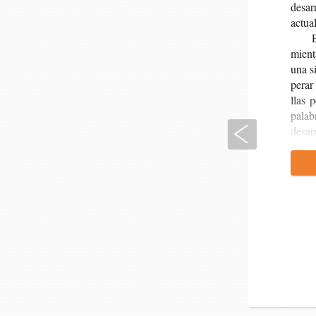
desa­r
actua­
E
mien­t
una si
pe­rar
llas p
pala­b
Anterior
des­ar