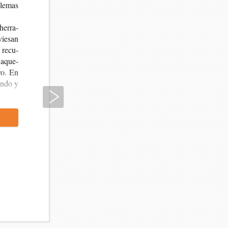
ble­mas
 herra­
vie­san
e recu­
a aque­
­vo. En
an­do y
Siguiente