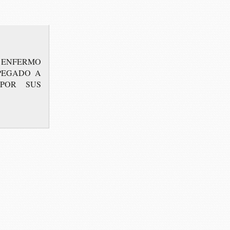
 ENFER­MO
PE­GA­DO A
 POR SUS