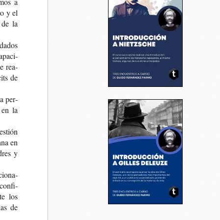
a­mos a
ro y el
s de la
­da­dos
­pa­ci­
de rea­
cits de
la per­
n en la
es­tión
a­na en
adres y
cio­na­
con­fi­
­te los
­das de