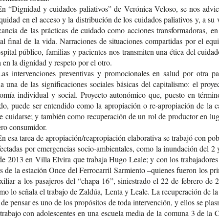
n “Dig­ni­dad y cui­da­dos palia­ti­vos” de Veró­ni­ca Velo­so, se nos advie
qui­dad en el acce­so y la dis­tri­bu­ción de los cui­da­dos palia­ti­vos y, a su 
can­cia de las prác­ti­cas de cui­da­do como accio­nes trans­for­ma­do­ras, en 
 al final de la vida. Narra­cio­nes de situa­cio­nes com­par­ti­das por el equ
­pi­tal públi­co, fami­lias y pacien­tes nos trans­mi­ten una ética del cui­da­
da en la dig­ni­dad y res­pe­to por el otro.
as inter­ven­cio­nes pre­ven­ti­vas y pro­mo­cio­na­les en salud por otra p
a una de las sig­ni­fi­ca­cio­nes socia­les bási­cas del capi­ta­lis­mo: el pro­ye
o­mía indi­vi­dual y social. Pro­yec­to auto­nó­mi­co que, pues­to en tér­mi­
­do, puede ser enten­di­do como la apro­pia­ción o re-​apropiación de la c
 cui­dar­se; y tam­bién como recu­pe­ra­ción de un rol de pro­duc­tor en lu
ro consumidor.
n esa tarea de apro­pia­ción/reapro­pia­ción ela­bo­ra­ti­va se tra­ba­jó con pob
ec­ta­das por emer­gen­cias socio-​ambientales, como la inun­da­ción del 2
de 2013 en Villa Elvi­ra que tra­ba­ja Hugo Leale; y con los tra­ba­ja­do­res
os de la esta­ción Once del Ferro­ca­rril Sar­mien­to –quie­nes fue­ron los pri
i­liar a los pasa­je­ros del “chapa 16”, sinies­tra­do el 22 de febre­ro de
mo lo seña­la el tra­ba­jo de Zal­dúa, Lenta y Leale. La recu­pe­ra­ción de l
 de pen­sar es uno de los pro­pó­si­tos de toda inter­ven­ción, y ellos se plas
 tra­ba­jo con ado­les­cen­tes en una escue­la media de la comu­na 3 de l