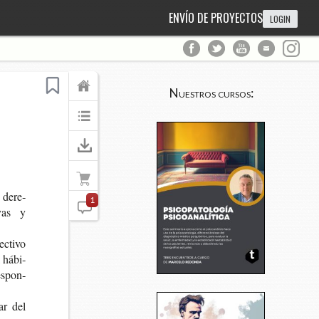
ENVÍO DE PROYECTOS
LOGIN
Nuestros cursos:
s dere­
1
­vas y
c­ti­vo
l hábi­
res­pon­
lar del