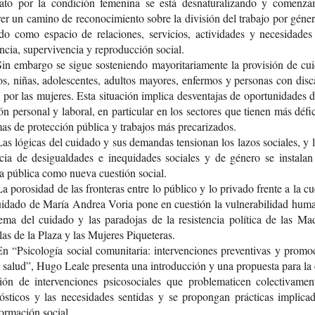
­to por la con­di­ción feme­ni­na se está des­na­tu­ra­li­zan­do y comen­z
rer un camino de reco­no­ci­mien­to sobre la divi­sión del tra­ba­jo por géne­
­do como espa­cio de rela­cio­nes, ser­vi­cios, acti­vi­da­des y nece­si­da­de
en­cia, super­vi­ven­cia y repro­duc­ción social.
in embar­go se sigue sos­te­nien­do mayo­ri­ta­ria­men­te la pro­vi­sión de cui
s, niñas, ado­les­cen­tes, adul­tos mayo­res, enfer­mos y per­so­nas con dis­ca
 por las muje­res. Esta situa­ción impli­ca des­ven­ta­jas de opor­tu­ni­da­des 
ción per­so­nal y labo­ral, en par­ti­cu­lar en los sec­to­res que tie­nen más défi­
­mas de pro­tec­ción públi­ca y tra­ba­jos más precarizados.
as lógi­cas del cui­da­do y sus deman­das ten­sio­nan los lazos socia­les, y 
n­cia de desigual­da­des e inequi­da­des socia­les y de géne­ro se ins­ta­la
na públi­ca como nueva cues­tión social.
a poro­si­dad de las fron­te­ras entre lo públi­co y lo pri­va­do fren­te a la cu
i­da­do de María Andrea Voria pone en cues­tión la vul­ne­ra­bi­li­dad hum
e­ma del cui­da­do y las para­do­jas de la resis­ten­cia polí­ti­ca de las M
las de la Plaza y las Muje­res Piqueteras.
n “Psi­co­lo­gía social comu­ni­ta­ria: inter­ven­cio­nes pre­ven­ti­vas y pro­mo­
 salud”, Hugo Leale pre­sen­ta una intro­duc­ción y una pro­pues­ta para la 
ción de inter­ven­cio­nes psi­co­so­cia­les que pro­ble­ma­ti­cen colec­ti­va­men
ós­ti­cos y las nece­si­da­des sen­ti­das y se pro­pon­gan prác­ti­cas impli­ca
for­ma­ción social.