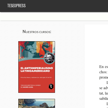
TESEOPRESS
Nuestros cursos:
En est
chos:
promo
L
se adv
tat, la
sa­bi­
L