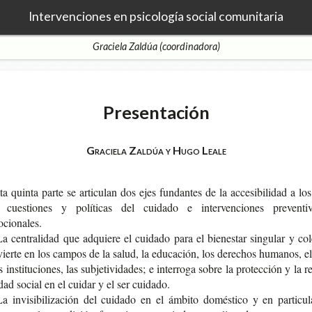
Intervenciones en psicología social comunitaria
Graciela Zaldúa (coordinadora)
Presentación
Graciela Zaldúa y Hugo Leale
a quin­ta parte se arti­cu­lan dos ejes fun­dan­tes de la acce­si­bi­li­dad a lo
 cues­tio­nes y polí­ti­cas del cui­da­do e inter­ven­cio­nes pre­ven­ti
cionales.
a cen­tra­li­dad que adquie­re el cui­da­do para el bie­nes­tar sin­gu­lar y cole
ier­te en los cam­pos de la salud, la edu­ca­ción, los dere­chos huma­nos, e
s ins­ti­tu­cio­nes, las sub­je­ti­vi­da­des; e inte­rro­ga sobre la pro­tec­ción y la 
li­dad social en el cui­dar y el ser cuidado.
a invi­si­bi­li­za­ción del cui­da­do en el ámbi­to domés­ti­co y en par­ti­cu­