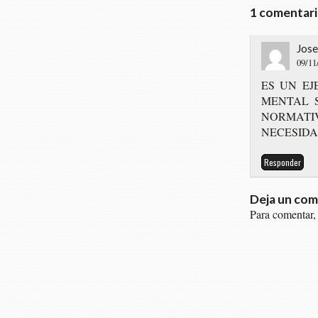
1 comentar
Jose
09/11
ES UN EJ
MEN­TAL S
NOR­MA­
NECESIDA
Responder
Deja un com
Para comentar,