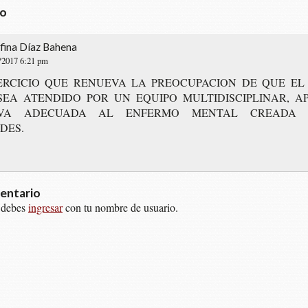
io
fina Díaz Bahena
/2017 6:21 pm
ER­CI­CIO QUE RENUE­VA LA PREO­CU­PA­CION DE QUE EL
EA ATEN­DI­DO POR UN EQUI­PO MUL­TI­DIS­CI­PLI­NAR, A
TI­VA ADE­CUA­DA AL ENFER­MO MEN­TAL CREA­DA
DES.
entario
 debes
ingresar
con tu nombre de usuario.