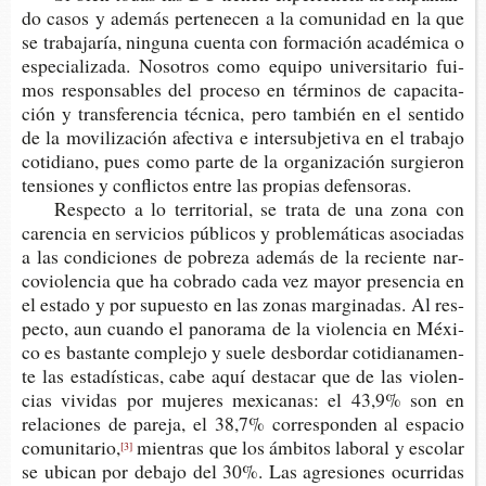
do casos y ade­más per­te­ne­cen a la comu­ni­dad en la que
se tra­ba­ja­ría, nin­gu­na cuen­ta con for­ma­ción aca­dé­mi­ca o
espe­cia­li­za­da. Noso­tros como equi­po uni­ver­si­ta­rio fui­
mos res­pon­sa­bles del pro­ce­so en tér­mi­nos de capa­ci­ta­
ción y trans­fe­ren­cia téc­ni­ca, pero tam­bién en el sen­ti­do
de la movi­li­za­ción afec­ti­va e inter­sub­je­ti­va en el tra­ba­jo
coti­diano, pues como parte de la orga­ni­za­ción sur­gie­ron
ten­sio­nes y con­flic­tos entre las pro­pias defensoras.
Res­pec­to a lo terri­to­rial, se trata de una zona con
caren­cia en ser­vi­cios públi­cos y pro­ble­má­ti­cas aso­cia­das
a las con­di­cio­nes de pobre­za ade­más de la recien­te nar­
co­vio­len­cia que ha cobra­do cada vez mayor pre­sen­cia en
el esta­do y por supues­to en las zonas mar­gi­na­das. Al res­
pec­to, aun cuan­do el pano­ra­ma de la vio­len­cia en Méxi­
co es bas­tan­te com­ple­jo y suele des­bor­dar coti­dia­na­men­
te las esta­dís­ti­cas, cabe aquí des­ta­car que de las vio­len­
cias vivi­das por muje­res mexi­ca­nas: el 43,9% son en
rela­cio­nes de pare­ja, el 38,7% corres­pon­den al espa­cio
comunitario,
mien­tras que los ámbi­tos labo­ral y esco­lar
[3]
se ubi­can por deba­jo del 30%. Las agre­sio­nes ocu­rri­das