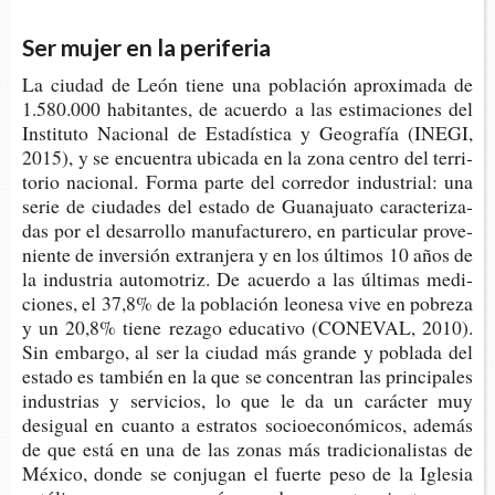
Ser mujer en la periferia
La ciu­dad de León tiene una pobla­ción apro­xi­ma­da de
1.580.000 habi­tan­tes, de acuer­do a las esti­ma­cio­nes del
Ins­ti­tu­to Nacio­nal de Esta­dís­ti­ca y Geo­gra­fía (INEGI,
2015), y se encuen­tra ubi­ca­da en la zona cen­tro del terri­
to­rio nacio­nal. Forma parte del corre­dor indus­trial: una
serie de ciu­da­des del esta­do de Gua­na­jua­to carac­te­ri­za­
das por el desa­rro­llo manu­fac­tu­re­ro, en par­ti­cu­lar pro­ve­
nien­te de inver­sión extran­je­ra y en los últi­mos 10 años de
la indus­tria auto­mo­triz. De acuer­do a las últi­mas medi­
cio­nes, el 37,8% de la pobla­ción leo­ne­sa vive en pobre­za
y un 20,8% tiene reza­go edu­ca­ti­vo (CONE­VAL, 2010).
Sin embar­go, al ser la ciu­dad más gran­de y pobla­da del
esta­do es tam­bién en la que se con­cen­tran las prin­ci­pa­les
indus­trias y ser­vi­cios, lo que le da un carác­ter muy
desigual en cuan­to a estra­tos socio­eco­nó­mi­cos, ade­más
de que está en una de las zonas más tra­di­cio­na­lis­tas de
Méxi­co, donde se con­ju­gan el fuer­te peso de la Igle­sia