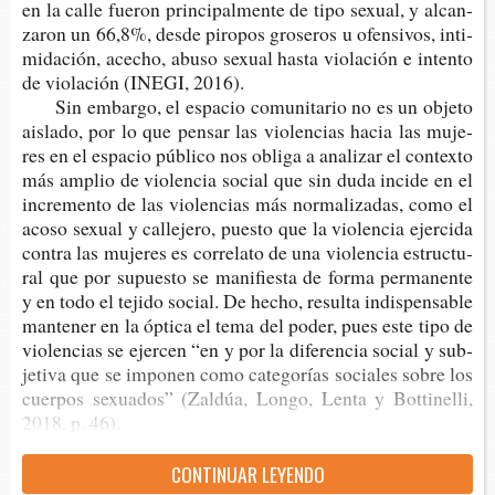
en la calle fue­ron prin­ci­pal­men­te de tipo sexual, y alcan­
za­ron un 66,8%, desde piro­pos gro­se­ros u ofen­si­vos, inti­
mi­da­ción, ace­cho, abuso sexual hasta vio­la­ción e inten­to
de vio­la­ción (INEGI, 2016).
Sin embar­go, el espa­cio comu­ni­ta­rio no es un obje­to
ais­la­do, por lo que pen­sar las vio­len­cias hacia las muje­
res en el espa­cio públi­co nos obli­ga a ana­li­zar el con­tex­to
más amplio de vio­len­cia social que sin duda inci­de en el
incre­men­to de las vio­len­cias más nor­ma­li­za­das, como el
acoso sexual y calle­je­ro, pues­to que la vio­len­cia ejer­ci­da
con­tra las muje­res es corre­la­to de una vio­len­cia estruc­tu­
ral que por supues­to se mani­fies­ta de forma per­ma­nen­te
y en todo el teji­do social. De hecho, resul­ta indis­pen­sa­ble
man­te­ner en la ópti­ca el tema del poder, pues este tipo de
vio­len­cias se ejer­cen “en y por la dife­ren­cia social y sub­
je­ti­va que se impo­nen como cate­go­rías socia­les sobre los
cuer­pos sexua­dos” (Zal­dúa, Longo, Lenta y Bot­ti­ne­lli,
2018, p. 46).
CON­TI­NUAR LEYENDO