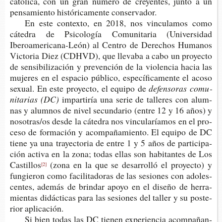
cató­li­ca, con un gran núme­ro de cre­yen­tes, junto a un
pen­sa­mien­to his­tó­ri­ca­men­te conservador.
En este con­tex­to, en 2018, nos vin­cu­la­mos como
cáte­dra de Psi­co­lo­gía Comu­ni­ta­ria (Uni­ver­si­dad
Iberoamericana-​León) al Cen­tro de Dere­chos Huma­nos
Vic­to­ria Diez (CDHVD), que lle­va­ba a cabo un pro­yec­to
de sen­si­bi­li­za­ción y pre­ven­ción de la vio­len­cia hacia las
muje­res en el espa­cio públi­co, espe­cí­fi­ca­men­te el acoso
sexual. En este pro­yec­to, el equi­po de
defen­so­ras comu­
ni­ta­rias (DC)
impar­ti­ría una serie de talle­res con alum­
nas y alum­nos de nivel secun­da­rio (entre 12 y 16 años) y
noso­tras/os desde la cáte­dra nos vin­cu­la­ría­mos en el pro­
ce­so de for­ma­ción y acom­pa­ña­mien­to. El equi­po de DC
tiene ya una tra­yec­to­ria de entre 1 y 5 años de par­ti­ci­pa­
ción acti­va en la zona; todas ellas son habi­tan­tes de Los
Castillos
(zona en la que se desa­rro­lló el pro­yec­to) y
[2]
fun­gie­ron como faci­li­ta­do­ras de las sesio­nes con ado­les­
cen­tes, ade­más de brin­dar apoyo en el dise­ño de herra­
mien­tas didác­ti­cas para las sesio­nes del taller y su pos­te­
rior aplicación.
Si bien todas las DC tie­nen expe­rien­cia acom­pa­ñan­