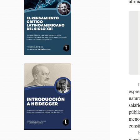
afir­m
expre­
natu­r
sala­r
públi
menos 
cons­t
P
muje­r