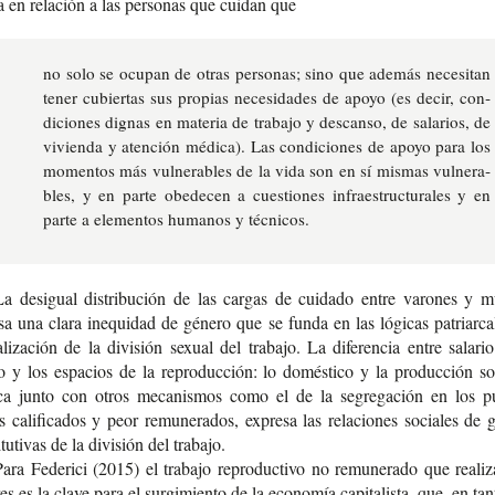
a en rela­ción a las per­so­nas que cui­dan que
no solo se ocu­pan de otras per­so­nas; sino que ade­más nece­si­tan
tener cubier­tas sus pro­pias nece­si­da­des de apoyo (es decir, con­
di­cio­nes dig­nas en mate­ria de tra­ba­jo y des­can­so, de sala­rios, de
vivien­da y aten­ción médi­ca). Las con­di­cio­nes de apoyo para los
momen­tos más vul­ne­ra­bles de la vida son en sí mis­mas vul­ne­ra­
bles, y en parte obe­de­cen a cues­tio­nes infra­es­truc­tu­ra­les y en
parte a ele­men­tos huma­nos y técnicos.
La desigual dis­tri­bu­ción de las car­gas de cui­da­do entre varo­nes y mu
sa una clara inequi­dad de géne­ro que se funda en las lógi­cas patriar­ca
a­li­za­ción de la divi­sión sexual del tra­ba­jo. La dife­ren­cia entre sala­r
io y los espa­cios de la repro­duc­ción: lo domés­ti­co y la pro­duc­ción s
­ca junto con otros meca­nis­mos como el de la segre­ga­ción en los pu
cali­fi­ca­dos y peor remu­ne­ra­dos, expre­sa las rela­cio­nes socia­les de 
i­tu­ti­vas de la divi­sión del trabajo.
ara Fede­ri­ci (2015) el tra­ba­jo repro­duc­ti­vo no remu­ne­ra­do que rea­li­
es es la clave para el sur­gi­mien­to de la eco­no­mía capi­ta­lis­ta, que, en tan