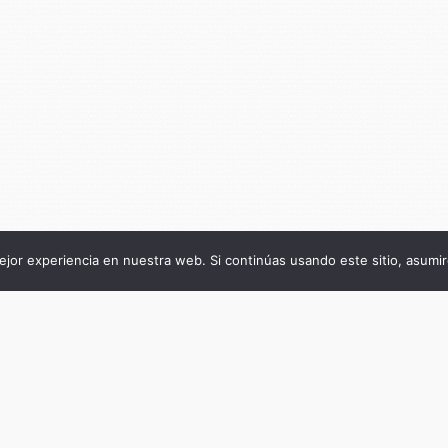
jor experiencia en nuestra web. Si continúas usando este sitio, asumi
Título de la publicación
Territorios de precarización, feminismos y
políticas del cuidado