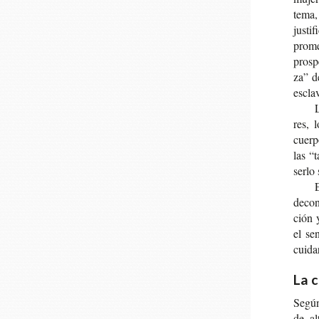
te­ma,
jus­ti
pro­me
pros­p
za” de
escla­
L
res, l
cuer­p
las “
serlo 
E
decons
ción y
el sen
cui­da
La c
Según 
de al