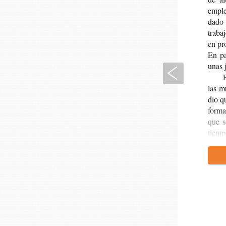
emple
da­do 
tra­ba
en pr
En par
unas j
Anterior
las mu
dio q
forma 
que s
tiem­p