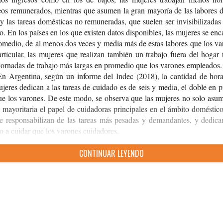
os remu­ne­ra­dos, mien­tras que asu­men la gran mayo­ría de las labo­res d
y las tareas domés­ti­cas no remu­ne­ra­das, que sue­len ser invi­si­bi­li­za­d
­jo. En los paí­ses en los que exis­ten datos dis­po­ni­bles, las muje­res se enc
o­me­dio, de al menos dos veces y media más de estas labo­res que los var
­ti­cu­lar, las muje­res que rea­li­zan tam­bién un tra­ba­jo fuera del hogar 
or­na­das de tra­ba­jo más lar­gas en pro­me­dio que los varo­nes empleados.
En Argen­ti­na, según un infor­me del Indec (2018), la can­ti­dad de hor
je­res dedi­can a las tareas de cui­da­do es de seis y media, el doble en 
ue los varo­nes. De este modo, se obser­va que las muje­res no solo asu­
mayo­ri­ta­ria el papel de cui­da­do­ras prin­ci­pa­les en el ámbi­to domés­ti­c
e res­pon­sa­bi­li­zan de las tareas más pesa­das y deman­dan­tes, y dedi­c
o a cui­dar que los varo­nes cuidadores.
CON­TI­NUAR LEYENDO