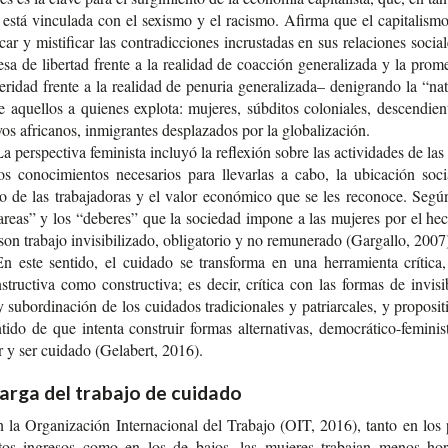
 está vin­cu­la­da con el sexis­mo y el racis­mo. Afir­ma que el capi­ta­lis­
­fi­car y mis­ti­fi­car las con­tra­dic­cio­nes incrus­ta­das en sus rela­cio­nes socia­
­sa de liber­tad fren­te a la reali­dad de coac­ción gene­ra­li­za­da y la pro­m
e­ri­dad fren­te a la reali­dad de penu­ria gene­ra­li­za­da– deni­gran­do la “natu
 aque­llos a quie­nes explo­ta: muje­res, súb­di­tos colo­nia­les, des­cen­dien
vos afri­ca­nos, inmi­gran­tes des­pla­za­dos por la globalización.
a pers­pec­ti­va femi­nis­ta inclu­yó la refle­xión sobre las acti­vi­da­des de la
os cono­ci­mien­tos nece­sa­rios para lle­var­las a cabo, la ubi­ca­ción soc
o de las tra­ba­ja­do­ras y el valor eco­nó­mi­co que se les reco­no­ce. Segú
tareas” y los “debe­res” que la socie­dad impo­ne a las muje­res por el he
son tra­ba­jo invi­si­bi­li­za­do, obli­ga­to­rio y no remu­ne­ra­do (Gar­ga­llo, 2007
n este sen­ti­do, el cui­da­do se trans­for­ma en una herra­mien­ta crí­ti­ca
­truc­ti­va como cons­truc­ti­va; es decir, crí­ti­ca con las for­mas de invi­si­bi
 subor­di­na­ción de los cui­da­dos tra­di­cio­na­les y patriar­ca­les, y pro­po­si­t
­ti­do de que inten­ta cons­truir for­mas alter­na­ti­vas, democrático-​femini
r y ser cui­da­do (Gela­bert, 2016).
arga del trabajo de cuidado
la Orga­ni­za­ción Inter­na­cio­nal del Tra­ba­jo (OIT, 2016), tanto en los 
tos ingre­sos como en los de bajos, las muje­res tra­ba­jan menos ho