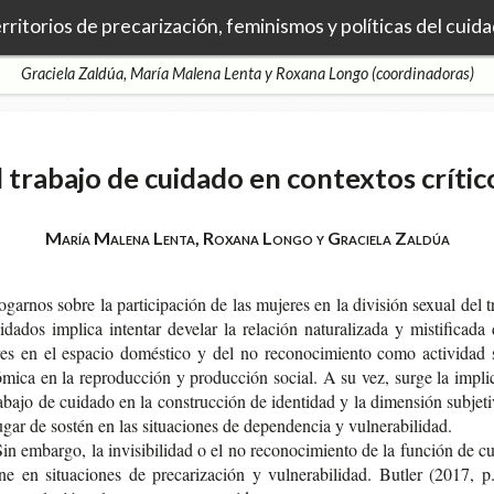
rritorios de precarización, feminismos y políticas del cuid
Graciela Zaldúa, María Malena Lenta y Roxana Longo (coordinadoras)
l trabajo de cuidado en contextos crític
María Malena Lenta, Roxana Longo y Graciela Zaldúa
ro­gar­nos sobre la par­ti­ci­pa­ción de las muje­res en la divi­sión sexual del tr
­da­dos impli­ca inten­tar deve­lar la rela­ción natu­ra­li­za­da y mis­ti­fi­ca­da
es en el espa­cio domés­ti­co y del no reco­no­ci­mien­to como acti­vi­dad
­mi­ca en la repro­duc­ción y pro­duc­ción social. A su vez, surge la impli­
a­ba­jo de cui­da­do en la cons­truc­ción de iden­ti­dad y la dimen­sión sub­je­ti­
ugar de sos­tén en las situa­cio­nes de depen­den­cia y vulnerabilidad.
in embar­go, la invi­si­bi­li­dad o el no reco­no­ci­mien­to de la fun­ción de cu
ne en situa­cio­nes de pre­ca­ri­za­ción y vul­ne­ra­bi­li­dad. Butler (2017, 