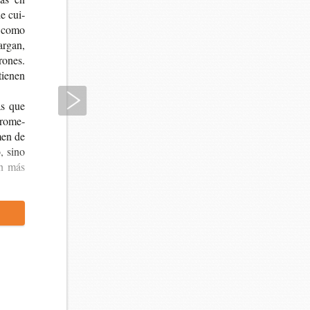
e cui­
as como
ar­gan,
o­nes.
tie­nen
Siguiente
as que
pro­me­
men de
o, sino
an más