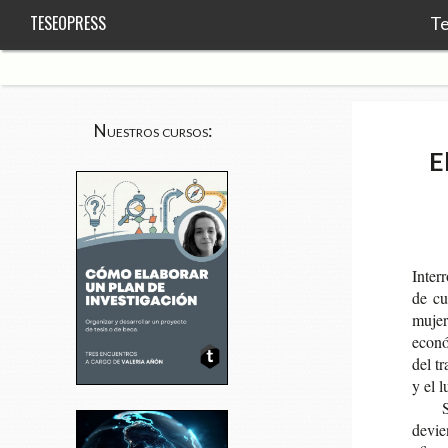
TESEOPRESS
Te
Nuestros cursos:
E
Inte­r
de cui
muje­r
eco­nó
del tr
y el l
S
devie­