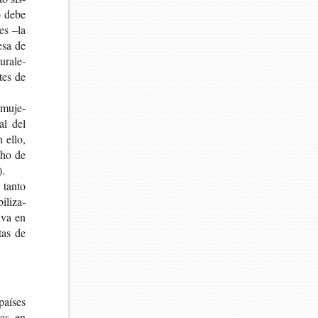
mo debe
les –la
e­sa de
­ra­le­
­tes de
s muje­
ial del
n ello,
cho de
).
, tanto
­li­za­
i­va en
stas de
paí­ses
ras en