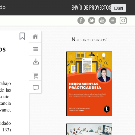
ado
ENVÍO DE PROYECTOS
LOGIN
Nuestros cursos:
os
a­ba­jo
 de las
 socio­
can­cia
van­te,
i­da­do
p. 133)