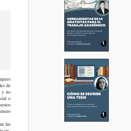
je­res
­les de
io y no
ocial o
es­tos
géne­ro
zan las
to sis­