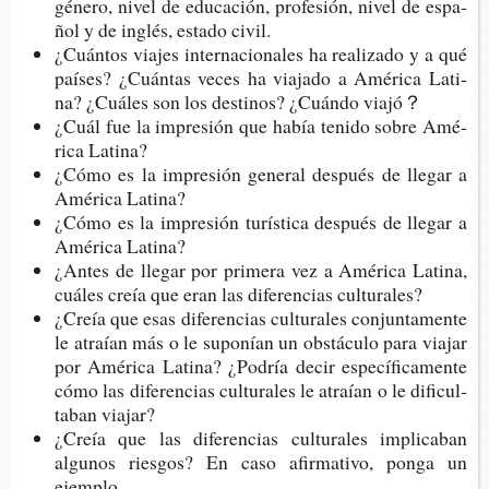
géne­ro, nivel de edu­ca­ción, pro­fe­sión, nivel de espa­
ñol y de inglés, esta­do civil.
¿Cuán­tos via­jes inter­na­cio­na­les ha rea­li­za­do y a qué
paí­ses? ¿Cuán­tas veces ha via­ja­do a Amé­ri­ca Lati­
na? ¿Cuá­les son los des­ti­nos? ¿Cuán­do viajó？
¿Cuál fue la impre­sión que había teni­do sobre Amé­
ri­ca Latina?
¿Cómo es la impre­sión gene­ral des­pués de lle­gar a
Amé­ri­ca Latina?
¿Cómo es la impre­sión turís­ti­ca des­pués de lle­gar a
Amé­ri­ca Latina?
¿Antes de lle­gar por pri­me­ra vez a Amé­ri­ca Lati­na,
cuá­les creía que eran las dife­ren­cias culturales?
¿Creía que esas dife­ren­cias cul­tu­ra­les con­jun­ta­men­te
le atraían más o le supo­nían un obs­tácu­lo para via­jar
por Amé­ri­ca Lati­na? ¿Podría decir espe­cí­fi­ca­men­te
cómo las dife­ren­cias cul­tu­ra­les le atraían o le difi­cul­
ta­ban viajar?
¿Creía que las dife­ren­cias cul­tu­ra­les impli­ca­ban
algu­nos ries­gos? En caso afir­ma­ti­vo, ponga un
ejemplo.