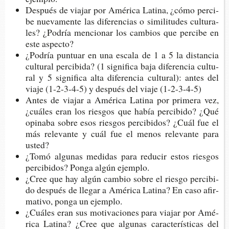
Des­pués de via­jar por Amé­ri­ca Lati­na, ¿cómo per­ci­
be nue­va­men­te las dife­ren­cias o simi­li­tu­des cul­tu­ra­
les? ¿Podría men­cio­nar los cam­bios que per­ci­be en
este aspecto?
¿Podría pun­tuar en una esca­la de 1 a 5 la dis­tan­cia
cul­tu­ral per­ci­bi­da? (1 sig­ni­fi­ca baja dife­ren­cia cul­tu­
ral y 5 sig­ni­fi­ca alta dife­ren­cia cul­tu­ral): antes del
viaje (1-​2-3-4-5) y des­pués del viaje (1-2-3-4-5)
Antes de via­jar a Amé­ri­ca Lati­na por pri­me­ra vez,
¿cuá­les eran los ries­gos que había per­ci­bi­do? ¿Qué
opi­na­ba sobre esos ries­gos per­ci­bi­dos? ¿Cuál fue el
más rele­van­te y cuál fue el menos rele­van­te para
usted?
¿Tomó algu­nas medi­das para redu­cir estos ries­gos
per­ci­bi­dos? Ponga algún ejemplo.
¿Cree que hay algún cam­bio sobre el ries­go per­ci­bi­
do des­pués de lle­gar a Amé­ri­ca Lati­na? En caso afir­
ma­ti­vo, ponga un ejemplo.
¿Cuá­les eran sus moti­va­cio­nes para via­jar por Amé­
ri­ca Lati­na? ¿Cree que algu­nas carac­te­rís­ti­cas del