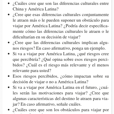
¿Cuá­les cree que son las dife­ren­cias cul­tu­ra­les entre
China y Amé­ri­ca Latina?
¿Cree que esas dife­ren­cias cul­tu­ra­les con­jun­ta­men­te
le atraen más o le pue­den supo­ner un obs­tácu­lo para
via­jar por Amé­ri­ca Lati­na? ¿Podría decir espe­cí­fi­ca­
men­te cómo las dife­ren­cias cul­tu­ra­les le atraen o le
difi­cul­ta­rían en su deci­sión de viajar?
¿Cree que las dife­ren­cias cul­tu­ra­les impli­can algu­
nos ries­gos? En caso afir­ma­ti­vo, ponga un ejemplo.
Si va a via­jar por Amé­ri­ca Lati­na, ¿qué ries­gos cree
que per­ci­bi­ría? ¿Qué opina sobre esos ries­gos per­ci­
bi­dos? ¿Cuál es el ries­go más rele­van­te y el menos
rele­van­te para usted?
Esos ries­gos per­ci­bi­dos, ¿cómo impac­tan sobre su
deci­sión de via­jar o no a Amé­ri­ca Latina?
Si va a via­jar por Amé­ri­ca Lati­na en el futu­ro, ¿cuá­
les serán las moti­va­cio­nes para via­jar? ¿Cree que
algu­nas carac­te­rís­ti­cas del des­tino le atraen para via­
jar? En caso afir­ma­ti­vo, seña­le cuáles.
¿Cuá­les cree que son los obs­tácu­los para via­jar por