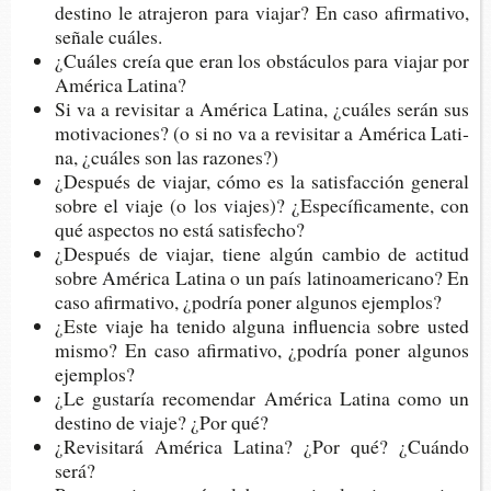
des­tino le atra­je­ron para via­jar? En caso afir­ma­ti­vo,
seña­le cuáles.
¿Cuá­les creía que eran los obs­tácu­los para via­jar por
Amé­ri­ca Latina?
Si va a revi­si­tar a Amé­ri­ca Lati­na, ¿cuá­les serán sus
moti­va­cio­nes? (o si no va a revi­si­tar a Amé­ri­ca Lati­
na, ¿cuá­les son las razones?)
¿Des­pués de via­jar, cómo es la satis­fac­ción gene­ral
sobre el viaje (o los via­jes)? ¿Espe­cí­fi­ca­men­te, con
qué aspec­tos no está satisfecho?
¿Des­pués de via­jar, tiene algún cam­bio de acti­tud
sobre Amé­ri­ca Lati­na o un país lati­noa­me­ri­cano? En
caso afir­ma­ti­vo, ¿podría poner algu­nos ejemplos?
¿Este viaje ha teni­do algu­na influen­cia sobre usted
mismo? En caso afir­ma­ti­vo, ¿podría poner algu­nos
ejemplos?
¿Le gus­ta­ría reco­men­dar Amé­ri­ca Lati­na como un
des­tino de viaje? ¿Por qué?
¿Revi­si­ta­rá Amé­ri­ca Lati­na? ¿Por qué? ¿Cuán­do
será?