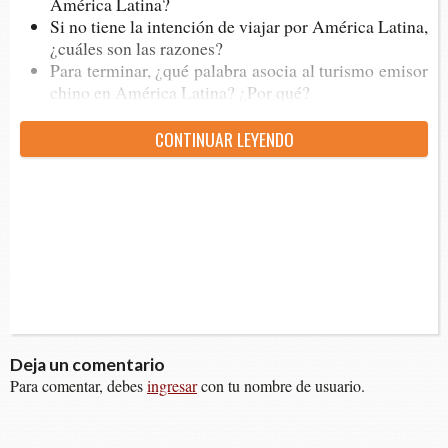
Amé­ri­ca Latina?
Si no tiene la inten­ción de via­jar por Amé­ri­ca Lati­na,
¿cuá­les son las razones?
Para ter­mi­nar, ¿qué pala­bra aso­cia al turis­mo emi­sor
chino en Amé­ri­ca Lati­na? ¿Por qué?
CON­TI­NUAR LEYENDO
Deja un comentario
Para comentar, debes
ingresar
con tu nombre de usuario.