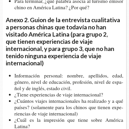
Para ter­mi­nar, ¿qué pala­bra aso­cia al turis­mo emi­sor
chino en Amé­ri­ca Lati­na? ¿Por qué?
Anexo 2. Guion de la entrevista cualitativa
a personas chinas que todavía no han
visitado América Latina (para grupo 2,
que tienen experiencias de viaje
internacional, y para grupo 3, que no han
tenido ninguna experiencia de viaje
internacional)
Infor­ma­ción per­so­nal: nom­bre, ape­lli­dos, edad,
géne­ro, nivel de edu­ca­ción, pro­fe­sión, nivel de espa­
ñol y de inglés, esta­do civil.
¿Tiene expe­rien­cias de viaje internacional?
¿Cuán­tos via­jes inter­na­cio­na­les ha rea­li­za­do y a qué
paí­ses? (sola­men­te para los chi­nos que tie­nen expe­
rien­cias de viaje internacional)
¿Cuál es la impre­sión que tiene sobre Amé­ri­ca
Latina?