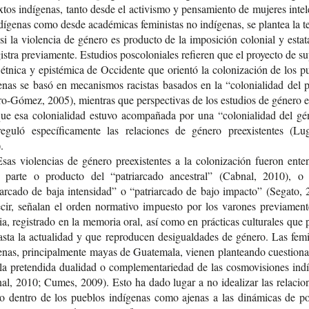
x­tos indí­ge­nas, tanto desde el acti­vis­mo y pen­sa­mien­to de muje­res inte­l
dí­ge­nas como desde aca­dé­mi­cas femi­nis­tas no indí­ge­nas, se plan­tea la t
si la vio­len­cia de géne­ro es pro­duc­to de la impo­si­ción colo­nial y esta­t
is­tra pre­via­men­te. Estu­dios pos­co­lo­nia­les refie­ren que el pro­yec­to de su
 étni­ca y epis­té­mi­ca de Occi­den­te que orien­tó la colo­ni­za­ción de los p
e­nas se basó en meca­nis­mos racis­tas basa­dos en la “colo­nia­li­dad del
o-​Gómez, 2005), mien­tras que pers­pec­ti­vas de los estu­dios de géne­ro 
e esa colo­nia­li­dad estu­vo acom­pa­ña­da por una “colo­nia­li­dad del gé
gu­ló espe­cí­fi­ca­men­te las rela­cio­nes de géne­ro pre­exis­ten­tes (Lu
.
sas vio­len­cias de géne­ro pre­exis­ten­tes a la colo­ni­za­ción fue­ron enten
parte o pro­duc­to del “patriar­ca­do ances­tral” (Cab­nal, 2010), 
ar­ca­do de baja inten­si­dad” o “patriar­ca­do de bajo impac­to” (Sega­to,
ir, seña­lan el orden nor­ma­ti­vo impues­to por los varo­nes pre­via­men­
ia, regis­tra­do en la memo­ria oral, así como en prác­ti­cas cul­tu­ra­les que 
sta la actua­li­dad y que repro­du­cen desigual­da­des de géne­ro. Las femi­
e­nas, prin­ci­pal­men­te mayas de Gua­te­ma­la, vie­nen plan­tean­do cues­tio­n
la pre­ten­di­da dua­li­dad o com­ple­men­ta­rie­dad de las cos­mo­vi­sio­nes indí
nal, 2010; Cumes, 2009). Esto ha dado lugar a no idea­li­zar las rela­cio­
ro den­tro de los pue­blos indí­ge­nas como aje­nas a las diná­mi­cas de p