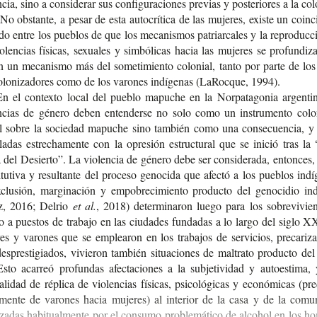
n­cia, sino a con­si­de­rar sus con­fi­gu­ra­cio­nes pre­vias y pos­te­rio­res a la colo
No obs­tan­te, a pesar de esta auto­crí­ti­ca de las muje­res, exis­te un coin­ci
do entre los pue­blos de que los meca­nis­mos patriar­ca­les y la repro­duc­
o­len­cias físi­cas, sexua­les y sim­bó­li­cas hacia las muje­res se pro­fun­di­z
on un meca­nis­mo más del some­ti­mien­to colo­nial, tanto por parte de los
lo­ni­za­do­res como de los varo­nes indí­ge­nas (LaRoc­que, 1994).
n el con­tex­to local del pue­blo mapu­che en la Nor­pa­ta­go­nia argen­ti­
en­cias de géne­ro deben enten­der­se no solo como un ins­tru­men­to colo­
tal sobre la socie­dad mapu­che sino tam­bién como una con­se­cuen­cia, 
­la­das estre­cha­men­te con la opre­sión estruc­tu­ral que se inició tras l
a del Desier­to”. La vio­len­cia de géne­ro debe ser con­si­de­ra­da, enton­ce
i­tu­ti­va y resul­tan­te del pro­ce­so geno­ci­da que afec­tó a los pue­blos indí­
lu­sión, mar­gi­na­ción y empo­bre­ci­mien­to pro­duc­to del geno­ci­dio ind
z, 2016; Delrio
et al.
, 2018) deter­mi­na­ron luego para los sobre­vi­vien
o a pues­tos de tra­ba­jo en las ciu­da­des fun­da­das a lo largo del siglo 
es y varo­nes que se emplea­ron en los tra­ba­jos de ser­vi­cios, pre­ca­ri­z
s­pres­ti­gia­dos, vivie­ron tam­bién situa­cio­nes de mal­tra­to pro­duc­to del
to aca­rreó pro­fun­das afec­ta­cio­nes a la sub­je­ti­vi­dad y auto­es­ti­ma
a­li­dad de répli­ca de vio­len­cias físi­cas, psi­co­ló­gi­cas y eco­nó­mi­cas (pre
e­men­te de varo­nes hacia muje­res) al inte­rior de la casa y de la comu­n
­za­das habi­tual­men­te por el con­su­mo pro­ble­má­ti­co de alcohol en los h