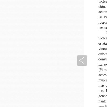
vio­le
ción. 
acuer­
las vi
fue­r
nes co
E
vio­l
esta­
vin­cu
quis­t
Anterior
cons­t
La exc
(Pére
acce­s
muje­r
más de
mo. Es
gene­r
nan­t
agu­di