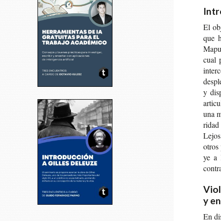
Int
El obj
que h
Mapu­c
cual p
inter­
des­pl
y dis
arti­c
una mi
ri­dad
Lejos 
otros 
ye a l
con­tr
Vio
y e
En dis