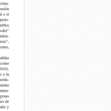
ec­tua­
en­sión
al o si
pe­rio­
ue­blos
 poder”
entien­
ne­ro”,
go­nes,
­di­das
o como
 2010).
te a la
per­du­
nis­tas
a­mien­
­ge­nas
nes de
oder y