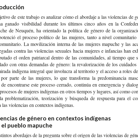
roducción
e­ti­vo de este tra­ba­jo es ana­li­zar cómo el abor­da­je a las vio­len­cias de g
a gana­do visi­bi­li­dad duran­te los últi­mos cinco años en la Con­fe­de­r
he de Neu­quén, ha orien­ta­do la polí­ti­ca de géne­ro de la orga­ni­za­c
oten­ció el pro­ce­so polí­ti­co de las muje­res, tanto a nivel comu­ni­ta­r
co­mu­ni­ta­rio. La movi­li­za­ción inter­na de las muje­res mapu­che y las ac
e­ga­das con­tra las vio­len­cias sexua­les hacia muje­res e infan­cias han exh
pu­tado el orden patriar­cal den­tro de las comu­ni­da­des, al tiem­po que 
u­la­do con otras deman­das de géne­ro: la reva­lo­ri­za­ción de los cui­da­do
ra­da indí­ge­na inte­gral que invo­lu­cra al terri­to­rio y el acce­so a roles d
 por parte de las muje­res, lo que trans­for­ma la pre­do­mi­nan­cia mas­cu
de encon­trar­se este pro­ce­so cerra­do, con­ti­núa en emer­gen­cia y dia­lo
pro­ce­sos de muje­res indí­ge­nas en otros tiem­pos y luga­res, así como con­
a pro­ble­ma­ti­za­ción, teo­ri­za­ción y bús­que­da de res­pues­ta para el co
a las vio­len­cias en con­tex­tos indígenas.
lencias de género en contextos indígenas
n el pueblo mapuche
­tin­tos abor­da­jes de la pre­gun­ta sobre el ori­gen de las vio­len­cias de gén