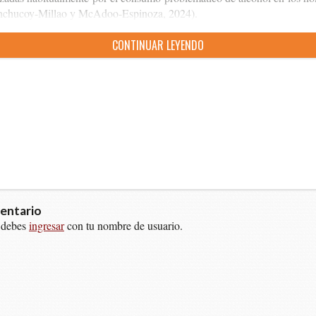
chucoy-​Millao y McAdoo-​Espinoza, 2024).
CON­TI­NUAR LEYENDO
entario
 debes
ingresar
con tu nombre de usuario.