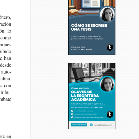
éne­ro,
a­ción
ión, lo
io como
cio­nes
i­bi­do
se han
s desde
e auto­
­li­na.
­ga con
tri­bu­
m­ba­te
e­ro en