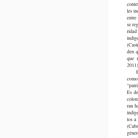
con­te
les in
entre 
se reg
ri­dad
indí­g
(Castr
den qu
que re
2011)
E
como 
“patri
Es dec
colo­n
ran ha
indí­g
tos a 
(Cab­
géne­