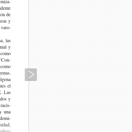
­ni­za­
­den­te
ción de
a­ron y
 varo­
na, las
nial y
y como
a “Con­
s, como
Siguiente
ge­nas.
í­ge­na
­tes el
XX. Las
a­dos y
 racis­
, y una
­do­mi­
i­dad,
om­bres