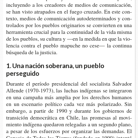
inclu­yen­do a los crea­do­res de medios de comu­ni­ca­ción,
se han visto atra­pa­dos en el fuego cru­za­do. En este con­
tex­to, medios de comu­ni­ca­ción auto­de­ter­mi­na­dos y con­
tro­la­dos por los pue­blos ori­gi­na­rios se con­vier­ten en una
herra­mien­ta cru­cial para la con­ti­nui­dad de la vida misma
de los pue­blos, su cul­tu­ra y ―en la medi­da en que la vio­
len­cia con­tra el pue­blo mapu­che no cese― la con­ti­nua
bús­que­da de la justicia.
1. Una nación soberana, un pueblo
perseguido
Duran­te el perío­do pre­si­den­cial del socia­lis­ta Sal­va­dor
Allen­de (1970-​1973), las luchas indí­ge­nas se inte­gra­ron
en una cam­pa­ña más amplia por los dere­chos huma­nos
en un esce­na­rio polí­ti­co cada vez más pola­ri­za­do. Sin
embar­go, a par­tir de 1990 y duran­te los gobier­nos de
tran­si­ción demo­crá­ti­ca en Chile, las pro­me­sas al movi­
mien­to indí­ge­na que­da­ron rele­ga­das a un segun­do plano,
a pesar de los esfuer­zos por orga­ni­zar las deman­das. El
Con­se­jo de Todas las Tie­rras (fun­da­do en 1990) inten­tó