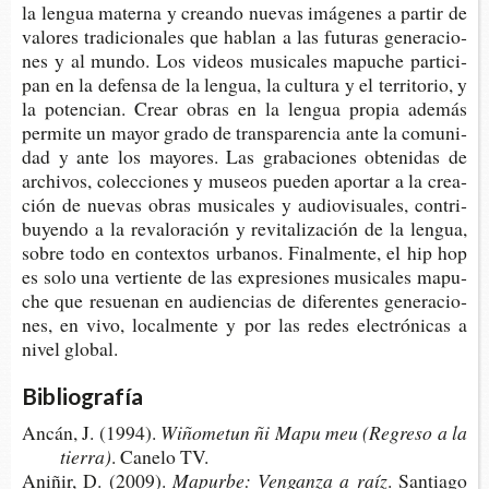
la len­gua mater­na y crean­do nue­vas imá­ge­nes a par­tir de
valo­res tra­di­cio­na­les que hablan a las futu­ras gene­ra­cio­
nes y al mundo. Los videos musi­ca­les mapu­che par­ti­ci­
pan en la defen­sa de la len­gua, la cul­tu­ra y el terri­to­rio, y
la poten­cian. Crear obras en la len­gua pro­pia ade­más
per­mi­te un mayor grado de trans­pa­ren­cia ante la comu­ni­
dad y ante los mayo­res. Las gra­ba­cio­nes obte­ni­das de
archi­vos, colec­cio­nes y museos pue­den apor­tar a la crea­
ción de nue­vas obras musi­ca­les y audio­vi­sua­les, con­tri­
bu­yen­do a la reva­lo­ra­ción y revi­ta­li­za­ción de la len­gua,
sobre todo en con­tex­tos urba­nos. Final­men­te, el hip hop
es solo una ver­tien­te de las expre­sio­nes musi­ca­les mapu­
che que resue­nan en audien­cias de dife­ren­tes gene­ra­cio­
nes, en vivo, local­men­te y por las redes elec­tró­ni­cas a
nivel global.
Bibliografía
Ancán, J. (1994).
Wiño­me­tun ñi Mapu meu (Regre­so a la
t
ierra
)
.
Cane­lo TV.
Aniñir, D. (2009).
Mapur­be: Ven­gan­za a raíz
. San­tia­go