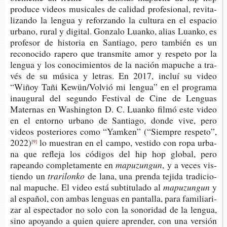
pro­du­ce videos musi­ca­les de cali­dad pro­fe­sio­nal, revi­ta­
li­zan­do la len­gua y refor­zan­do la cul­tu­ra en el espa­cio
urbano, rural y digi­tal. Gon­za­lo Luan­ko, alias Luan­ko, es
pro­fe­sor de his­to­ria en San­tia­go, pero tam­bién es un
reco­no­ci­do rape­ro que trans­mi­te amor y res­pe­to por la
len­gua y los cono­ci­mien­tos de la nación mapu­che a tra­
vés de su músi­ca y letras. En 2017, incluí su video
“Wiñoy Tañi Kewün/Vol­vió mi len­gua” en el pro­gra­ma
inau­gu­ral del segun­do Fes­ti­val de Cine de Len­guas
Mater­nas en Washing­ton D. C. Luan­ko filmó este video
en el entorno urbano de San­tia­go, donde vive, pero
videos pos­te­rio­res como “Yamken”
(“Siem­pre res­pe­to”,
2022)
lo mues­tran en el campo, ves­ti­do con ropa urba­
[9]
na que refle­ja los códi­gos del hip hop glo­bal, pero
rapean­do com­ple­ta­men­te en
mapuzungun
, y a veces vis­
tien­do un
trarilonko
de lana, una pren­da teji­da tra­di­cio­
nal mapu­che. El video está sub­ti­tu­la­do al
mapuzungun
y
al espa­ñol, con ambas len­guas en pan­ta­lla, para fami­lia­ri­
zar al espec­ta­dor no solo con la sono­ri­dad de la len­gua,
sino apo­yan­do a quien quie­re apren­der, con una ver­sión