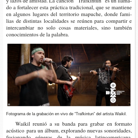
y lazos de amis­tad. La can­ción “Traf­kin­tun” es un lla­ma­
do a for­ta­le­cer esta prác­ti­ca tra­di­cio­nal, que se man­tie­ne
en algu­nos luga­res del terri­to­rio mapu­che, donde fami­
lias de dis­tin­tas loca­li­da­des se reúnen para com­par­tir e
inter­cam­biar no solo cosas mate­ria­les, sino tam­bién
cono­ci­mien­tos de la palabra.
Foto­gra­ma de la gra­ba­ción en vivo de “Traf­kin­tun” del artis­ta Waikil.
Wai­kil reunió a su banda para gra­bar en for­ma­to
acústico
para un álbum, explo­ran­do nue­vas sono­ri­da­des,
fusio­nan­do géne­ros de la músi­ca latinoamericana,