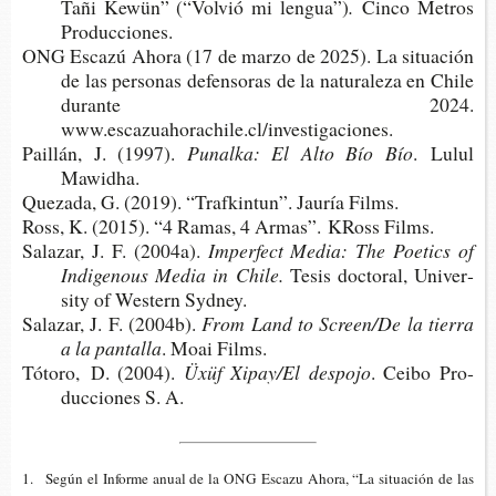
Tañi Kewün” (“Vol­vió mi lengua”)
.
Cinco Metros
Producciones.
ONG Esca­zú Ahora (17 de marzo de 2025). La situa­ción
de las per­so­nas defen­so­ras de la natu­ra­le­za en Chile
duran­te 2024.
www.escazuahorachile.cl/investigaciones.
Pai­llán, J. (1997).
Punal­ka: El Alto Bío Bío
.
Lulul
Mawidha.
Que­za­da, G. (2019). “Traf­kin­tun”. Jau­ría Films.
Ross, K. (2015). “4 Ramas, 4 Armas”. KRoss Films.
Sala­zar, J. F. (2004a).
Imper­fect Media: The Poe­tics of
Indi­ge­nous Media in Chile.
Tesis doc­to­ral, Uni­ver­
sity of Wes­tern Sydney.
Sala­zar, J. F. (2004b).
From Land to Screen/De la tie­rra
a la pantalla
. Moai Films.
Tótoro,
D. (2004).
Üxüf Xipay/El despojo
. Ceibo Pro­
duc­cio­nes S. A.
Según el Infor­me anual de la ONG Esca­zu Ahora, “La situa­ción de las