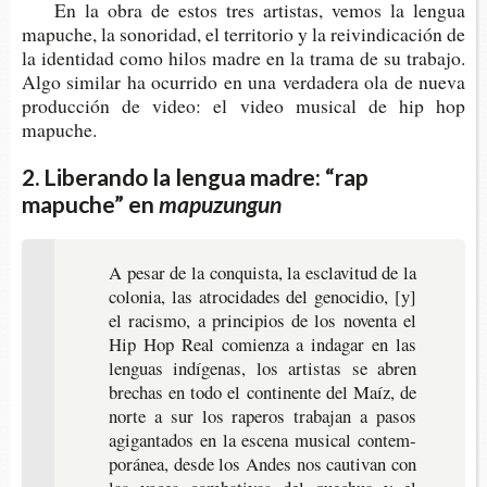
En la obra de estos tres artis­tas, vemos la len­gua
mapu­che, la sono­ri­dad, el terri­to­rio y la reivin­di­ca­ción de
la iden­ti­dad como hilos madre en la trama de su tra­ba­jo.
Algo simi­lar ha ocu­rri­do en una ver­da­de­ra ola de nueva
pro­duc­ción de video: el video musi­cal de hip hop
mapuche.
2. Liberando la lengua madre: “rap
mapuche” en
mapuzungun
A pesar de la con­quis­ta, la escla­vi­tud de la
colo­nia, las atro­ci­da­des del geno­ci­dio, [y]
el racis­mo, a prin­ci­pios de los noven­ta el
Hip Hop Real comien­za a inda­gar en las
len­guas indí­ge­nas, los artis­tas se abren
bre­chas en todo el con­ti­nen­te del Maíz, de
norte a sur los rape­ros tra­ba­jan a pasos
agi­gan­ta­dos en la esce­na musi­cal con­tem­
po­rá­nea, desde los Andes nos cau­ti­van con