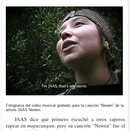
Foto­gra­ma del video musi­cal gra­ba­do para la can­ción “Newen” de la
artis­ta JAAS Newen.
JAAS dice que pri­me­ro escu­chó a otros rape­ros
rapear en
mapuzungun
, pero su can­ción “Newen” fue el