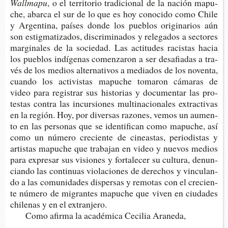
Wallmapu
, o el terri­to­rio tra­di­cio­nal de la nación mapu­
che, abar­ca el sur de lo que es hoy cono­ci­do como Chile
y Argen­ti­na, paí­ses donde los pue­blos ori­gi­na­rios aún
son estig­ma­ti­za­dos, dis­cri­mi­na­dos y rele­ga­dos a sec­to­res
mar­gi­na­les de la socie­dad. Las acti­tu­des racis­tas hacia
los pue­blos indí­ge­nas comen­za­ron a ser desa­fia­das a tra­
vés de los medios alter­na­ti­vos a media­dos de los noven­ta,
cuan­do los acti­vis­tas mapu­che toma­ron cáma­ras de
video para regis­trar sus his­to­rias y docu­men­tar las pro­
tes­tas con­tra las incur­sio­nes mul­ti­na­cio­na­les extrac­ti­vas
en la región. Hoy, por diver­sas razo­nes, vemos un aumen­
to en las per­so­nas que se iden­ti­fi­can como mapu­che, así
como un núme­ro cre­cien­te de cineas­tas, perio­dis­tas y
artis­tas mapu­che que tra­ba­jan en video y nue­vos medios
para expre­sar sus visio­nes y for­ta­le­cer su cul­tu­ra, denun­
cian­do las con­ti­nuas vio­la­cio­nes de dere­chos y vin­cu­lan­
do a las comu­ni­da­des dis­per­sas y remo­tas con el cre­cien­
te núme­ro de migran­tes mapu­che que viven en ciu­da­des
chi­le­nas y en el extranjero.
Como afir­ma la aca­dé­mi­ca Ceci­lia Araneda,