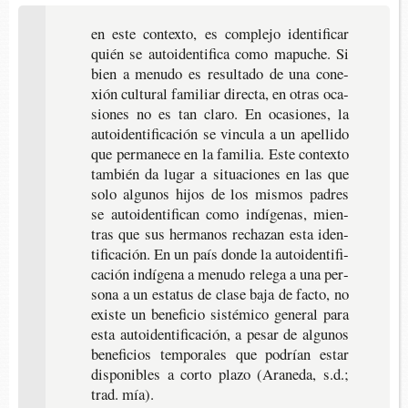
en este con­tex­to, es com­ple­jo iden­ti­fi­car
quién se auto­iden­ti­fi­ca como mapu­che. Si
bien a menu­do es resul­ta­do de una cone­
xión cul­tu­ral fami­liar direc­ta, en otras oca­
sio­nes no es tan claro. En oca­sio­nes, la
auto­iden­ti­fi­ca­ción se vin­cu­la a un ape­lli­do
que per­ma­ne­ce en la fami­lia. Este con­tex­to
tam­bién da lugar a situa­cio­nes en las que
solo algu­nos hijos de los mis­mos padres
se auto­iden­ti­fi­can como indí­ge­nas, mien­
tras que sus her­ma­nos recha­zan esta iden­
ti­fi­ca­ción. En un país donde la auto­iden­ti­fi­
ca­ción indí­ge­na a menu­do rele­ga a una per­
so­na a un esta­tus de clase baja de facto, no
exis­te un bene­fi­cio sis­té­mi­co gene­ral para
esta auto­iden­ti­fi­ca­ción, a pesar de algu­nos
bene­fi­cios tem­po­ra­les que podrían estar
dis­po­ni­bles a corto plazo (Ara­ne­da, s.d.;
trad. mía).