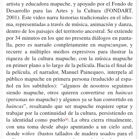
artis­ta y edu­ca­do­ra mapu­che, y apo­ya­do por el Fondo de
Desa­rro­llo para las Artes y la Cul­tu­ra (FON­DART,
2001). Este video narra his­to­rias tra­di­cio­na­les en el idio­
ma, repre­sen­ta­das a tra­vés de músi­ca, ani­ma­ción y danza,
den­tro de los pai­sa­jes del terri­to­rio ances­tral. Se extien­de
por 34 minu­tos en los que no pre­sen­ta diá­lo­gos en pan­ta­
lla, pero es narra­do com­ple­ta­men­te en
mapuzungun
, y
recu­rre a múl­ti­ples medios expre­si­vos para ilus­trar la
rique­za de la cul­tu­ra mapu­che, con la músi­ca mapu­che
en pri­mer plano a lo largo de la pelí­cu­la. Hacia el final de
la pelí­cu­la, el narra­dor, Manuel Pai­ne­queo, inter­pe­la al
públi­co mapu­che en pri­me­ra per­so­na (tra­du­ci­do al espa­
ñol en los sub­tí­tu­los): “algu­nos de noso­tros segui­mos
sien­do mapu­che, otros quie­ren con­ver­tir­se en
huincas
(per­so­nas no mapu­che) y algu­nos ya se han con­ver­ti­do en
huincas
”, resal­tan­do que ser mapu­che requie­re optar y
tra­ba­jar por la con­ti­nui­dad de la cul­tu­ra, per­sis­tien­do en
la iden­ti­dad como pueblo
. La obra cie­rra ritual­men­te,
[4]
con una toma desde abajo apun­tan­do a un cielo azul,
donde
wiños
(bas­tos talla­dos de made­ra usa­dos para el