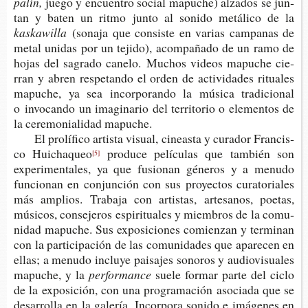
palín,
juego y encuen­tro social mapu­che) alza­dos se jun­
tan y baten un ritmo junto al soni­do metá­li­co de la
kaskawilla
(sona­ja que con­sis­te en varias cam­pa­nas de
metal uni­das por un teji­do), acom­pa­ña­do de un ramo de
hojas del sagra­do cane­lo. Muchos videos mapu­che cie­
rran y abren res­pe­tan­do el orden de acti­vi­da­des ritua­les
mapu­che, ya sea incor­po­ran­do la músi­ca tra­di­cio­nal
o invo­can­do un ima­gi­na­rio del terri­to­rio o ele­men­tos de
la cere­mo­nia­li­dad mapuche.
El pro­lí­fi­co artis­ta visual, cineas­ta y cura­dor Fran­cis­
co Huichaqueo
pro­du­ce pelí­cu­las que tam­bién son
[5]
expe­ri­men­ta­les, ya que fusio­nan géne­ros y a menu­do
fun­cio­nan en con­jun­ción con sus pro­yec­tos cura­to­ria­les
más amplios. Tra­ba­ja con artis­tas, arte­sa­nos, poe­tas,
músi­cos, con­se­je­ros espi­ri­tua­les y miem­bros de la comu­
ni­dad mapu­che. Sus expo­si­cio­nes comien­zan y ter­mi­nan
con la par­ti­ci­pa­ción de las comu­ni­da­des que apa­re­cen en
ellas; a menu­do inclu­ye pai­sa­jes sono­ros y audio­vi­sua­les
mapu­che, y la
performance
suele for­mar parte del ciclo
de la expo­si­ción, con una pro­gra­ma­ción aso­cia­da que se
desa­rro­lla en la gale­ría. Incor­po­ra soni­do e imá­ge­nes en