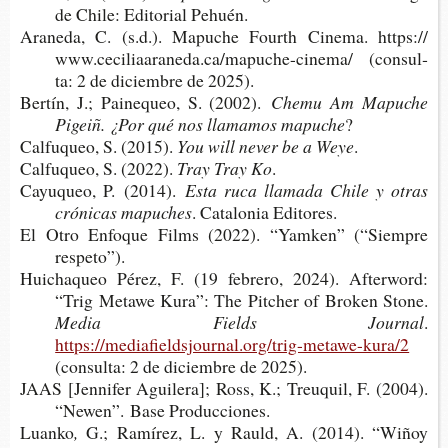
de Chile: Edi­to­rial Pehuén.
Ara­ne­da, C. (s.d.). Mapu­che Fourth Cine­ma. https://​
www.​cec​ilia​aran​eda.​ca/​mapuche-​cinema/ (con­sul­
ta: 2 de diciem­bre de 2025).
Ber­tín, J.; Pai­ne­queo, S. (2002).
Chemu Am Mapu­che
Pigeiñ
.
¿Por qué nos lla­ma­mos mapuche
?
Cal­fu­queo, S. (2015).
You will never be a Weye
.
Cal­fu­queo, S. (2022).
Tray Tray Ko
.
Cayu­queo, P. (2014).
Esta ruca lla­ma­da Chile y otras
cró­ni­cas mapuches
. Cata­lo­nia Editores.
El Otro Enfo­que Films (2022). “Yam­ken” (“Siem­pre
respeto”).
Hui­cha­queo Pérez, F. (19 febre­ro, 2024). After­word:
“Trig Meta­we Kura”: The Pit­cher of Bro­ken Stone.
Media Fields Journal
.
https://mediafieldsjournal.org/trig-metawe-kura/2
(con­sul­ta: 2 de diciem­bre de 2025).
JAAS [Jen­ni­fer Agui­le­ra]; Ross, K.; Treu­quil, F. (2004).
“Newen”. Base Producciones.
Luanko
,
G.; Ramí­rez, L. y Rauld, A. (2014).
“Wiñoy