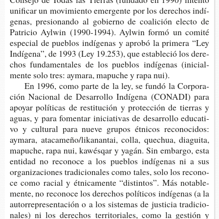
uni­fi­car un movi­mien­to emer­gen­te por los dere­chos indí­
ge­nas, pre­sio­nan­do al gobierno de coa­li­ción elec­to de
Patri­cio Ayl­win (1990-​1994). Ayl­win formó un comi­té
espe­cial de pue­blos indí­ge­nas y apro­bó la pri­me­ra “Ley
Indígena”
, de 1993 (Ley 19.253), que esta­ble­ció los dere­
chos fun­da­men­ta­les de los pue­blos indí­ge­nas (ini­cial­
men­te solo tres: ayma­ra, mapu­che y rapa nui).
En 1996, como parte de la ley, se fundó la Cor­po­ra­
ción Nacio­nal de Desa­rro­llo Indí­ge­na (CONA­DI) para
apo­yar polí­ti­cas de res­ti­tu­ción y pro­tec­ción de tie­rras y
aguas, y para fomen­tar ini­cia­ti­vas de desa­rro­llo edu­ca­ti­
vo y cul­tu­ral para nueve gru­pos étni­cos reco­no­ci­dos:
ayma­ra, ata­ca­me­ño/lika­nan­tai, colla, que­chua, dia­gui­ta,
mapu­che, rapa nui, kawés­qar y yagán. Sin embar­go, esta
enti­dad no reco­no­ce a los pue­blos indí­ge­nas ni a sus
orga­ni­za­cio­nes tra­di­cio­na­les como tales, solo los reco­no­
ce como racial y étni­ca­men­te “dis­tin­tos”. Más nota­ble­
men­te, no reco­no­ce los dere­chos polí­ti­cos indí­ge­nas (a la
auto­rre­pre­sen­ta­ción o a los sis­te­mas de jus­ti­cia tra­di­cio­
na­les) ni los dere­chos terri­to­ria­les, como la ges­tión y