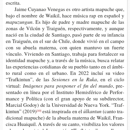
escrita.
Jaime Cuya­nao Vene­gas es otro artis­ta mapu­che que,
bajo el nom­bre de Wai­kil, hace músi­ca rap en espa­ñol y
mapuzungun
. Es hijo de padre y madre mapu­che de las
zonas de Vil­cún y Trai­guén, res­pec­ti­va­men­te, y aun­que
nació en la ciu­dad de San­tia­go, pasó parte de su infan­cia
en Trai­guén, en el sur de Chile, donde vivió en el campo
con su abue­la mater­na, con quien man­tu­vo un fuer­te
víncu­lo. Vivien­do en San­tia­go, tra­ba­ja para for­ta­le­cer su
iden­ti­dad mapu­che y, a tra­vés de la músi­ca, busca rela­tar
las expe­rien­cias coti­dia­nas de su pue­blo tanto en el ámbi­
to rural como en el urbano. En 2022 incluí su video
“Traf­kin­tun”, de las
Sesio­nes en la Ruka
, en el ciclo
virtual:
Imá­ge­nes para pos­po­ner el fin del mundo
, pre­
sen­ta­do en línea por el Ins­ti­tu­to Hemis­fé­ri­co de Per­for­
man­ce y Polí­ti­ca (con el gran apoyo de su sub­di­rec­tor,
Mar­cial Godoy) de la Uni­ver­si­dad de Nueva York. “Traf­
kin­tun” (2019)
está ins­pi­ra­da en el
ülkantun
(canto tra­
[10]
di­cio­nal mapu­che) de la abue­la mater­na de Wai­kil, Fran­
cis­ca Huai­quil. A tra­vés de su canto, visi­bi­li­za los valo­res