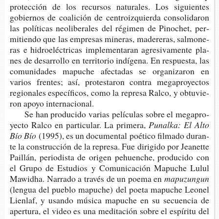
pro­tec­ción de los recur­sos natu­ra­les. Los siguien­tes
gobier­nos de coa­li­ción de cen­troiz­quier­da con­so­li­da­ron
las polí­ti­cas neo­li­be­ra­les del régi­men de Pino­chet, per­
mi­tien­do que las empre­sas mine­ras, made­re­ras, sal­mo­ne­
ras e hidro­eléc­tri­cas imple­men­ta­ran agre­si­va­men­te pla­
nes de desa­rro­llo en terri­to­rio indí­ge­na. En res­pues­ta, las
comu­ni­da­des mapu­che afec­ta­das se orga­ni­za­ron en
varios fren­tes; así, pro­tes­ta­ron con­tra mega­pro­yec­tos
regio­na­les espe­cí­fi­cos, como la repre­sa Ralco, y obtu­vie­
ron apoyo internacional.
Se han pro­du­ci­do varias pelí­cu­las sobre el mega­pro­
yec­to Ralco en par­ti­cu­lar. La primera,
Punal­ka: El A
lto
Bío Bío
(1995), es un docu­men­tal poé­ti­co fil­ma­do duran­
te la cons­truc­ción de la repre­sa. Fue diri­gi­do por Jea­net­te
Pai­llán, perio­dis­ta de ori­gen pehuen­che, pro­du­ci­do con
el Grupo de Estu­dios y Comu­ni­ca­ción Mapu­che Lulul
Mawid­ha. Narra­do a tra­vés de un poema en
mapuzungun
(len­gua del pue­blo mapu­che) del poeta mapu­che Leo­nel
Lien­laf, y usan­do músi­ca mapu­che en su secuen­cia de
aper­tu­ra, el video es una medi­ta­ción sobre el espí­ri­tu del