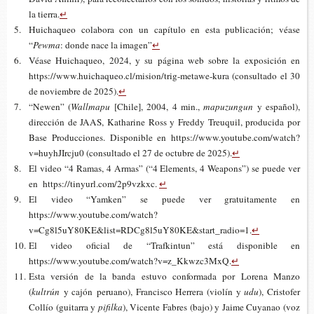
la tierra.
↵
Hui­cha­queo cola­bo­ra con un capí­tu­lo en esta publi­ca­ción; véase
“
Pewma
: donde nace la imagen”
↵
Véase Hui­cha­queo, 2024, y su pági­na web sobre la expo­si­ción en
https://​www.​huichaqueo.​cl/​mision/​trig-​metawe-​kura (con­sul­ta­do el 30
de noviem­bre de 2025).
↵
“Newen” (
Wallmapu
[Chile], 2004, 4 min.,
m
apuzung
u
n
y espa­ñol),
direc­ción de JAAS, Kat­ha­ri­ne Ross y Freddy Treu­quil, pro­du­ci­da por
Base Pro­duc­cio­nes. Dis­po­ni­ble en https://​www.​youtube.​com/​watch?​
v=huy​hJIr​cju0 (con­sul­ta­do el 27 de octu­bre de 2025).
↵
El video “4 Ramas, 4 Armas” (“4 Ele­ments, 4 Wea­pons”) se puede ver
en https://tinyurl.com/2p9vzkxc.
↵
El video “Yam­ken” se puede ver gra­tui­ta­men­te en
https://www.youtube.com/watch?
v=Cg8l5uY80KE&list=RDCg8l5uY80KE&start_radio=1.
↵
El video ofi­cial de “Traf­kin­tun” está dis­po­ni­ble en
https://www.youtube.com/watch?v=z_Kkwzc3MxQ.
↵
Esta ver­sión de la banda estu­vo con­for­ma­da por Lore­na Manzo
(
kultrún
y cajón
peruano), Fran­cis­co Herre­ra (vio­lín y
udu
), Cris­to­fer
Collío (gui­ta­rra y
pifilka
), Vicen­te Fabres (bajo) y Jaime Cuya­nao (voz