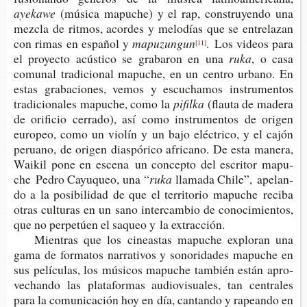
ayekawe
(músi­ca mapu­che) y el rap, cons­tru­yen­do una
mez­cla de rit­mos, acor­des y melo­días que se entre­la­zan
con rimas en espa­ñol y
mapuzungun
. Los videos para
[11]
el pro­yec­to acús­ti­co se gra­ba­ron en una
ruka
, o casa
comu­nal tra­di­cio­nal mapu­che, en un cen­tro urbano. En
estas gra­ba­cio­nes, vemos y escu­cha­mos ins­tru­men­tos
tra­di­cio­na­les mapu­che, como la
pifilka
(flau­ta de made­ra
de ori­fi­cio cerra­do), así como ins­tru­men­tos de ori­gen
euro­peo, como un vio­lín y un bajo eléc­tri­co, y el cajón
peruano, de ori­gen dias­pó­ri­co afri­cano. De esta mane­ra,
Wai­kil pone en esce­na un con­cep­to del escri­tor mapu­
che Pedro Cayu­queo, una “
ruka
lla­ma­da Chile”, ape­lan­
do a la posi­bi­li­dad de que el terri­to­rio mapu­che reci­ba
otras cul­tu­ras en un sano inter­cam­bio de cono­ci­mien­tos,
que no per­pe­túen el saqueo y la extracción.
Mien­tras que los cineas­tas mapu­che explo­ran una
gama de for­ma­tos narra­ti­vos y sono­ri­da­des mapu­che en
sus pelí­cu­las, los músi­cos mapu­che tam­bién están apro­
ve­chan­do las pla­ta­for­mas audio­vi­sua­les, tan cen­tra­les
para la comu­ni­ca­ción hoy en día, can­tan­do y rapean­do en