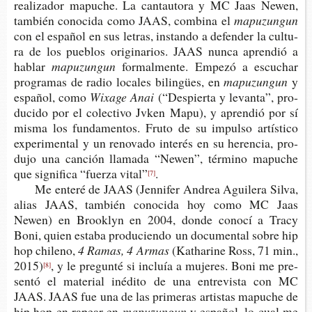
rea­li­za­dor mapu­che. La can­tau­to­ra y MC Jaas Newen,
tam­bién cono­ci­da como JAAS, com­bi­na el
mapuzungun
con el espa­ñol en sus letras, ins­tan­do a defen­der la cul­tu­
ra de los pue­blos ori­gi­na­rios. JAAS nunca apren­dió a
hablar
mapuzungun
for­mal­men­te. Empe­zó a escu­char
pro­gra­mas de radio loca­les bilingües, en
mapuzungun
y
espa­ñol, como
Wixa­ge Anai
(“Des­pier­ta y levan­ta”, pro­
du­ci­do por el colec­ti­vo Jvken Mapu), y apren­dió por sí
misma los fun­da­men­tos. Fruto de su impul­so artís­ti­co
expe­ri­men­tal y un reno­va­do inte­rés en su heren­cia, pro­
du­jo una can­ción lla­ma­da “Newen”, tér­mino mapu­che
que sig­ni­fi­ca “fuer­za vital”
.
[7]
Me ente­ré de JAAS (Jen­ni­fer Andrea Agui­le­ra Silva,
alias JAAS, tam­bién cono­ci­da hoy como MC Jaas
Newen) en Broo­klyn en 2004, donde cono­cí a Tracy
Boni, quien esta­ba pro­du­cien­do un docu­men­tal sobre hip
hop chileno,
4 Ramas, 4 Armas
(Kat­ha­ri­ne Ross, 71 min.,
2015)
, y le pre­gun­té si incluía a muje­res. Boni me pre­
[8]
sen­tó el mate­rial iné­di­to de una entre­vis­ta con MC
JAAS. JAAS fue una de las pri­me­ras artis­tas mapu­che de
hip hop en rapear en
mapuzungun
y espa­ñol, lo cual me