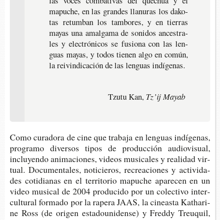
las voces com­ba­ti­vas del que­chua y el
mapu­che, en las gran­des lla­nu­ras los dako­
tas retum­ban los tam­bo­res, y en tie­rras
mayas una amal­ga­ma de soni­dos ances­tra­
les y elec­tró­ni­cos se fusio­na con las len­
guas mayas, y todos tie­nen algo en común,
la reivin­di­ca­ción de las len­guas indígenas.
Tzutu Kan,
Tz’ij Mayab
Como cura­do­ra de cine que tra­ba­ja en len­guas indí­ge­nas,
pro­gra­mo diver­sos tipos de pro­duc­ción audio­vi­sual,
inclu­yen­do ani­ma­cio­nes, videos musi­ca­les y reali­dad vir­
tual. Docu­men­ta­les, noti­cie­ros, recrea­cio­nes y acti­vi­da­
des coti­dia­nas en el terri­to­rio mapu­che apa­re­cen en un
video musi­cal de 2004 pro­du­ci­do por un colec­ti­vo inter­
cul­tu­ral for­ma­do por la rape­ra JAAS, la cineas­ta Kat­ha­ri­
ne Ross (de ori­gen esta­dou­ni­den­se) y Freddy Treu­quil,