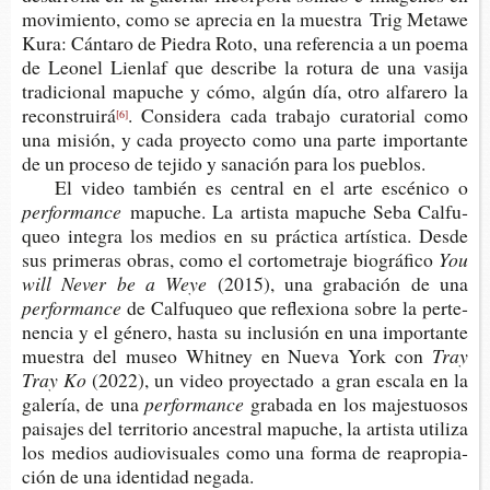
movi­mien­to, como se apre­cia en la mues­tra Trig Meta­we
Kura: Cán­ta­ro de Pie­dra Roto,
una refe­ren­cia a un poema
de Leo­nel Lien­laf que des­cri­be la rotu­ra de una vasi­ja
tra­di­cio­nal mapu­che y cómo, algún día, otro alfa­re­ro la
reconstruirá
. Con­si­de­ra cada tra­ba­jo cura­to­rial como
[6]
una misión, y cada pro­yec­to como una parte impor­tan­te
de un pro­ce­so de teji­do y sana­ción para los pueblos.
El video tam­bién es cen­tral en el arte escé­ni­co o
performance
mapu­che. La artis­ta mapu­che Seba Cal­fu­
queo inte­gra los medios en su prác­ti­ca artís­ti­ca. Desde
sus pri­me­ras obras, como el cor­to­me­tra­je biográfico
You
will Never be a Weye
(2015), una gra­ba­ción de una
performance
de Cal­fu­queo que refle­xio­na sobre la per­te­
nen­cia y el géne­ro, hasta su inclu­sión en una impor­tan­te
mues­tra del museo Whit­ney en Nueva York con
Tray
Tray Ko
(2022), un video pro­yec­ta­do a gran esca­la en la
gale­ría, de una
performance
gra­ba­da en los majes­tuo­sos
pai­sa­jes del terri­to­rio ances­tral mapu­che, la artis­ta uti­li­za
los medios audio­vi­sua­les como una forma de reapro­pia­
ción de una iden­ti­dad negada.