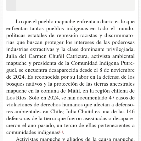
Lo que el pue­blo mapu­che enfren­ta a dia­rio es lo que
enfren­tan tan­tos pue­blos indí­ge­nas en todo el mundo:
polí­ti­cas esta­ta­les de repre­sión racis­tas y dis­cri­mi­na­to­
rias que bus­can pro­te­ger los intere­ses de las pode­ro­sas
indus­trias extrac­ti­vas y la clase domi­nan­te pri­vi­le­gia­da.
Julia del Car­men Chu­ñil Catri­cu­ra, acti­vis­ta ambien­tal
mapu­che y pre­si­den­ta de la Comu­ni­dad Indí­ge­na Putre­
guel, se encuen­tra des­a­pa­re­ci­da desde el 8 de noviem­bre
de 2024. Es reco­no­ci­da por su labor en la defen­sa de los
bos­ques nati­vos y la pro­tec­ción de las tie­rras ances­tra­les
mapu­che en la comu­na de Máfil, en la región chi­le­na de
Los Ríos. Solo en 2024, se han docu­men­ta­do 47 casos de
vio­la­cio­nes de dere­chos huma­nos que afec­tan a defen­so­
res ambien­ta­les en Chile; Julia Chu­ñil es una de las 146
defen­so­ras de la tie­rra que fue­ron ase­si­na­das o des­a­pa­re­
cie­ron el año pasa­do, un ter­cio de ellas per­te­ne­cien­tes a
comu­ni­da­des indígenas
.
[1]
Acti­vis­tas mapu­che y alia­dos de la causa mapu­che,