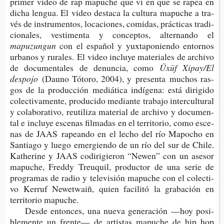
pri­mer video de rap mapu­che que vi en que se rapea en
dicha len­gua. El video des­ta­ca la cul­tu­ra mapu­che a tra­
vés de ins­tru­men­tos, loca­cio­nes, comi­das, prác­ti­cas tra­di­
cio­na­les, ves­ti­men­ta y con­cep­tos, alter­nan­do el
mapuzungun
con el espa­ñol y yux­ta­po­nien­do entor­nos
urba­nos y rura­les. El video inclu­ye mate­ria­les de archi­vo
de docu­men­ta­les de denun­cia, como
Üxüf Xipay/El
d
espojo
(Dauno Tóto­ro, 2004), y pre­sen­ta muchos ras­
gos de la pro­duc­ción mediá­ti­ca indí­ge­na: está diri­gi­do
colec­ti­va­men­te, pro­du­ci­do median­te tra­ba­jo inter­cul­tu­ral
y cola­bo­ra­ti­vo, reuti­li­za mate­rial de archi­vo y docu­men­
tal e inclu­ye esce­nas fil­ma­das en el terri­to­rio, como esce­
nas de JAAS rapean­do en el lecho del río Mapo­cho en
San­tia­go y luego emer­gien­do de un río del sur de Chile.
Kat­he­ri­ne y JAAS codi­ri­gie­ron “Newen” con un ase­sor
mapu­che, Freddy Treu­quil, pro­duc­tor de una serie de
pro­gra­mas de radio y tele­vi­sión mapu­che con el colec­ti­
vo Kerruf Newet­waiñ, quien faci­li­tó la gra­ba­ción en
terri­to­rio mapuche.
Desde enton­ces, una nueva gene­ra­ción —hoy posi­
ble­men­te un fren­te— de artis­tas mapu­che de hip hop