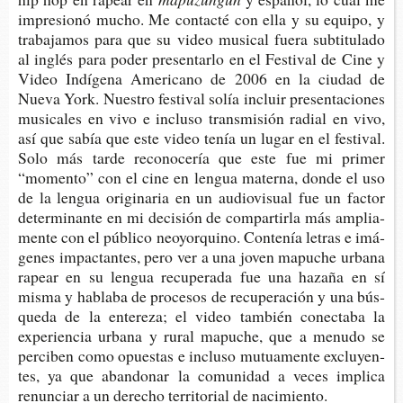
impre­sio­nó mucho. Me con­tac­té con ella y su equi­po, y
tra­ba­ja­mos para que su video musi­cal fuera sub­ti­tu­la­do
al inglés para poder pre­sen­tar­lo en el Fes­ti­val de Cine y
Video Indí­ge­na Ame­ri­cano de 2006 en la ciu­dad de
Nueva York. Nues­tro fes­ti­val solía incluir pre­sen­ta­cio­nes
musi­ca­les en vivo e inclu­so trans­mi­sión radial en vivo,
así que sabía que este video tenía un lugar en el fes­ti­val.
Solo más tarde reco­no­ce­ría que este fue mi pri­mer
“momen­to” con el cine en len­gua mater­na, donde el uso
de la len­gua ori­gi­na­ria en un audio­vi­sual fue un fac­tor
deter­mi­nan­te en mi deci­sión de com­par­tir­la más amplia­
men­te con el públi­co neo­yor­quino. Con­te­nía letras e imá­
ge­nes impac­tan­tes, pero ver a una joven mapu­che urba­na
rapear en su len­gua recu­pe­ra­da fue una haza­ña en sí
misma y habla­ba de pro­ce­sos de recu­pe­ra­ción y una bús­
que­da de la ente­re­za; el video tam­bién conec­ta­ba la
expe­rien­cia urba­na y rural mapu­che, que a menu­do se
per­ci­ben como opues­tas e inclu­so mutua­men­te exclu­yen­
tes, ya que aban­do­nar la comu­ni­dad a veces impli­ca
renun­ciar a un dere­cho terri­to­rial de nacimiento.