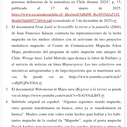
per­so­nas defen­so­ras de la natu­ra­le­za en Chile duran­te 2024”, p. 13,
publi­ca­do el 17 de marzo de 2025.
https://www.escazuahorachile.cl/_files/ugd/3d8d98_fbc4935d3a5142
8ba6b5fa0d9577d916.pdf
(con­sul­ta­do el 3 de diciem­bre de 2025).
↵
El documental
From Land to Screen/De la
t
ierra a la
p
antalla
(2004),
de Juan Fran­cis­co Sala­zar, con­tras­ta las repre­sen­ta­cio­nes de la lucha
mapu­che en los medios chi­le­nos con el acti­vis­mo de tres pro­yec­tos
mediá­ti­cos mapu­che: el Cen­tro de Comu­ni­ca­ción Mapu­che Jvken
Mapu, pro­duc­to­res del pro­gra­ma de radio mapu­che más anti­guo de
Chile,
Wixa­ge Anai
; Lulul Mawi­da (que des­ta­ca la labor de Pai­llán); y
el ser­vi­cio de noti­cias en línea
Mapuexpress
. Los tres colec­ti­vos son
ini­cia­ti­vas auto­ge­ne­ra­das y de larga tra­yec­to­ria que se man­tie­nen acti­
vas. Se puede ver en https://www.youtube.com/watch?
v=PpIVjPwYl0A.
↵
El documental
Wiño­me­tun ñi Mapu meu
(
Regre­so a la
t
ierra
) se puede
ver en https://www.youtube.com/watch?v=YoGVAsLfl4Y.
↵
Sub­tí­tu­lo ori­gi­nal en espa­ñol: “Algu­nos segui­mos sien­do mapu­che,
otros quie­ren trans­for­mar­se en huin­ca, otros ya se trans­for­ma­ron en
huin­ca”. Medios como este video están hechos para hablar a los habi­
tan­tes mapu­che de la ciu­dad (la “Mapur­be”, según el poeta mapu­che
David Aniñir), para reco­nec­tar­los con los soni­dos, his­to­rias y rit­mos de