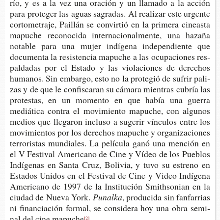
río, y es a la vez una ora­ción y un lla­ma­do a la acción
para pro­te­ger las aguas sagra­das. Al rea­li­zar este urgen­te
cor­to­me­tra­je, Pai­llán se con­vir­tió en la pri­me­ra cineas­ta
mapu­che reco­no­ci­da inter­na­cio­nal­men­te, una haza­ña
nota­ble para una mujer indí­ge­na inde­pen­dien­te que
docu­men­ta la resis­ten­cia mapu­che a las ocu­pa­cio­nes res­
pal­da­das por el Esta­do y las vio­la­cio­nes de dere­chos
huma­nos. Sin embar­go, esto no la pro­te­gió de sufrir pali­
zas y de que le con­fis­ca­ran su cáma­ra mien­tras cubría las
pro­tes­tas, en un momen­to en que había una gue­rra
mediá­ti­ca con­tra el movi­mien­to mapu­che, con algu­nos
medios que lle­ga­ron inclu­so a suge­rir víncu­los entre los
movi­mien­tos por los dere­chos mapu­che y orga­ni­za­cio­nes
terro­ris­tas mun­dia­les. La pelí­cu­la ganó una men­ción en
el V Fes­ti­val Ame­ri­cano de Cine y Vídeo de los Pue­blos
Indí­ge­nas en Santa Cruz, Boli­via, y tuvo su estreno en
Esta­dos Uni­dos en el Fes­ti­val de Cine y Video Indí­ge­na
Ame­ri­cano de 1997 de la Ins­ti­tu­ción Smith­so­nian en la
ciu­dad de Nueva York.
Punalka
, pro­du­ci­da sin fan­fa­rrias
ni finan­cia­ción for­mal, se con­si­de­ra hoy una obra semi­
nal del cine mapuche
.
[2]