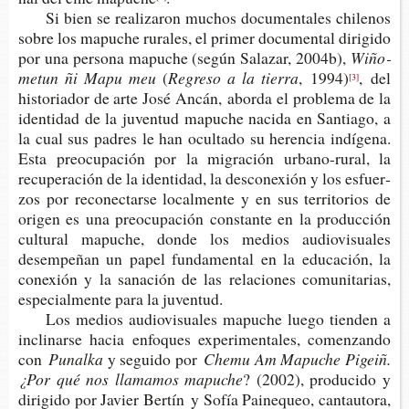
Si bien se rea­li­za­ron muchos docu­men­ta­les chi­le­nos
sobre los mapu­che rura­les, el pri­mer docu­men­tal diri­gi­do
por una per­so­na mapu­che (según Sala­zar, 2004b),
Wiño­
me­tun ñi Mapu meu
(
Regre­so a la
t
ierra
,
1994)
, del
[3]
his­to­ria­dor de arte José Ancán,
abor­da el pro­ble­ma de la
iden­ti­dad de la juven­tud mapu­che naci­da en San­tia­go, a
la cual sus padres le han ocul­ta­do su heren­cia indí­ge­na.
Esta preo­cu­pa­ción por la migra­ción urbano-​rural, la
recu­pe­ra­ción de la iden­ti­dad, la des­co­ne­xión y los esfuer­
zos por reco­nec­tar­se local­men­te y en sus terri­to­rios de
ori­gen es una preo­cu­pa­ción cons­tan­te en la pro­duc­ción
cul­tu­ral mapu­che, donde los medios audio­vi­sua­les
desem­pe­ñan un papel fun­da­men­tal en la edu­ca­ción, la
cone­xión y la sana­ción de las rela­cio­nes comu­ni­ta­rias,
espe­cial­men­te para la juventud.
Los medios audio­vi­sua­les mapu­che luego tien­den a
incli­nar­se hacia enfo­ques expe­ri­men­ta­les, comen­zan­do
con
Punalka
y segui­do por
Chemu Am Mapu­che Pigeiñ
.
¿Por qué nos lla­ma­mos mapuche
? (2002), pro­du­ci­do y
diri­gi­do por Javier Ber­tín y Sofía Pai­ne­queo, can­tau­to­ra,