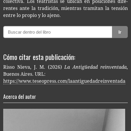
colec­ti­va. Los tea­tris­tas se ubi­can en posi­cio­nes dife­
ren­tes ante la tra­di­ción, mien­tras tra­mi­tan la ten­sión
entre lo pro­pio y lo ajeno.
Ir
Cómo citar esta publicación:
Risso Nieva, J. M. (2026)
La Antigüedad reinventada
,
Buenos Aires. URL:
https://www.teseopress.com/laantiguedadreinventada
Acerca del autor