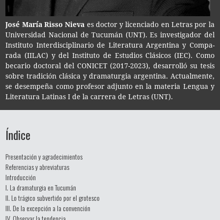
José María Risso Nieva
es doc­tor y licen­cia­do en Letras por la
Uni­ver­si­dad Nacio­nal de Tucu­mán (UNT). Es inves­ti­ga­dor del
Ins­ti­tu­to Inter­dis­ci­pli­na­rio de Lite­ra­tu­ra Argen­ti­na y Com­pa­
ra­da (IILAC) y del Ins­ti­tu­to de Estu­dios Clá­si­cos (IEC). Como
beca­rio doc­to­ral del CONI­CET (2017-​2023), desa­rro­lló su tesis
sobre tra­di­ción clá­si­ca y dra­ma­tur­gia argen­ti­na. Actual­men­te,
se desem­pe­ña como pro­fe­sor adjun­to en la mate­ria Len­gua y
Lite­ra­tu­ra Lati­nas I de la carre­ra de Letras (UNT).
Índice
Presentación y agradecimientos
Referencias y abreviaturas
Introducción
I. La dramaturgia en Tucumán
II. Lo trágico subvertido por el grotesco
III. De la excepción a la convención
IV. Observar la tendencia,