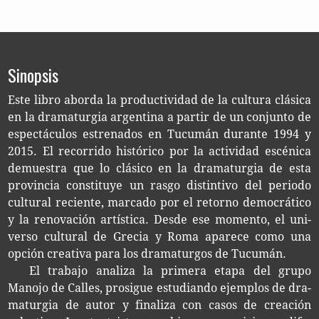
Sinopsis
Este libro abor­da la pro­duc­ti­vi­dad de la cul­tu­ra clá­si­ca
en la dra­ma­tur­gia argen­ti­na a par­tir de un con­jun­to de
espec­tácu­los estre­na­dos en Tucu­mán duran­te 1994 y
2015. El reco­rri­do his­tó­ri­co por la acti­vi­dad escé­ni­ca
demues­tra que lo clá­si­co en la dra­ma­tur­gia de esta
pro­vin­cia cons­ti­tu­ye un rasgo dis­tin­ti­vo del perio­do
cul­tu­ral recien­te, mar­ca­do por el retorno demo­crá­ti­co
y la reno­va­ción artís­ti­ca. Desde ese momen­to, el uni­
ver­so cul­tu­ral de Gre­cia y Roma apa­re­ce como una
opción crea­ti­va para los dra­ma­tur­gos de Tucumán.
El tra­ba­jo ana­li­za la pri­me­ra etapa del grupo
Mano­jo de Calles, pro­si­gue estu­dian­do ejem­plos de dra­
ma­tur­gia de autor y fina­li­za con casos de crea­ción