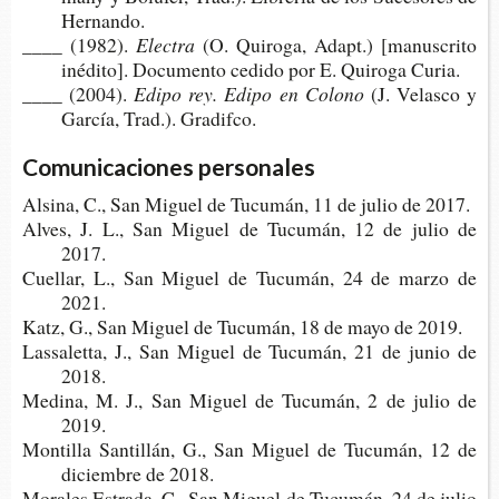
Hernando.
____ (1982).
Electra
(O. Qui­ro­ga, Adapt.) [manus­cri­to
iné­di­to]. Docu­men­to cedi­do por E. Qui­ro­ga Curia.
____ (2004).
Edipo rey. Edipo en Colono
(J. Velas­co y
Gar­cía, Trad.). Gradifco.
Comunicaciones personales
Alsi­na, C., San Miguel de Tucu­mán, 11 de julio de 2017.
Alves, J. L., San Miguel de Tucu­mán, 12 de julio de
2017.
Cue­llar, L., San Miguel de Tucu­mán, 24 de marzo de
2021.
Katz, G., San Miguel de Tucu­mán, 18 de mayo de 2019.
Las­sa­let­ta, J., San Miguel de Tucu­mán, 21 de junio de
2018.
Medi­na, M. J., San Miguel de Tucu­mán, 2 de julio de
2019.
Mon­ti­lla San­ti­llán, G., San Miguel de Tucu­mán, 12 de
diciem­bre de 2018.
Mora­les Estra­da, C., San Miguel de Tucu­mán, 24 de julio