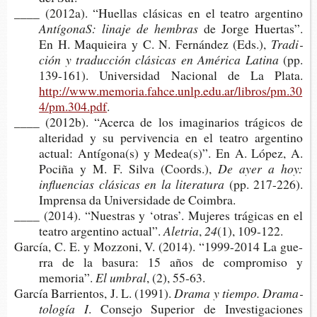
____ (2012a). “Hue­llas clá­si­cas en el tea­tro argentino
Antí­go­naS: lina­je de hembras
de Jorge Huer­tas”.
En H. Maquiei­ra y C. N. Fer­nán­dez (Eds.),
Tra­di­
ción y tra­duc­ción clá­si­cas en Amé­ri­ca Latina
(pp.
139-​161). Uni­ver­si­dad Nacio­nal de La Plata.
http://www.memoria.fahce.unlp.edu.ar/libros/pm.30
4/pm.304.pdf
.
____ (2012b). “Acer­ca de los ima­gi­na­rios trá­gi­cos de
alte­ri­dad y su per­vi­ven­cia en el tea­tro argen­tino
actual: Antí­go­na(s) y Medea(s)”. En A. López, A.
Poci­ña y M. F. Silva (Coords.),
De ayer a hoy:
influen­cias clá­si­cas en la literatura
(pp. 217-​226).
Impren­sa da Uni­ver­si­da­de de Coimbra.
____ (2014). “Nues­tras y ‘otras’. Muje­res trá­gi­cas en el
tea­tro argen­tino actual”.
Aletria
,
24
(1), 109-122.
Gar­cía, C. E. y Moz­zo­ni, V. (2014). “1999-​2014 La gue­
rra de la basu­ra: 15 años de com­pro­mi­so y
memoria”.
El umbral
, (2), 55-63.
Gar­cía Barrien­tos, J. L. (1991).
Drama y tiem­po. Dra­ma­
to­lo­gía I
. Con­se­jo Supe­rior de Inves­ti­ga­cio­nes