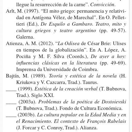
lle­gue la resu­rrec­ción de la carne”.
Convicción
.
Arlt, M. (1997). “El mito grie­go: per­ma­nen­cia y rela­ti­vi­
dad en Antí­go­na Vélez, de Mare­chal”. En O. Pellet­
tie­ri (Ed.),
De Esqui­lo a Gam­ba­ro. Tea­tro, mito y
cul­tu­ra grie­gos y tea­tro argentino
(pp. 49-57).
Galerna.
Atien­za, A. M. (2012). “
La Odisea
de César Brie: Uli­ses
en tiem­pos de la glo­ba­li­za­ción”. En A. López, A.
Poci­ña y M. F. Silva (Coords.),
De ayer a hoy:
influen­cias clá­si­cas en la literatura
(pp. 49-69).
Impren­sa da Uni­ver­si­da­de de Coimbra.
Baj­tín, M. (1989).
Teo­ría y esté­ti­ca de la novela
(H.
Kriu­ko­va y V. Caz­ca­rra, Trad.). Taurus.
____ (1999).
Esté­ti­ca de la crea­ción verbal
(T. Bub­no­va,
Trad.). Siglo XXI.
____ (2003a).
Pro­ble­mas de la poé­ti­ca de Dostoievski
(T. Bub­no­va, Trad.). Fondo de Cul­tu­ra Económica.
____ (2003b).
La cul­tu­ra popu­lar en la Edad Media y en
el Rena­ci­mien­to. El con­tex­to de François Rabelais
(J. For­car y C. Con­roy, Trad.). Alianza.