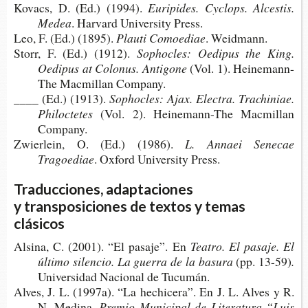
Kovacs, D. (Ed.) (1994).
Euripides.
Cyclops. Alcestis.
Medea
. Har­vard Uni­ver­sity Press.
Leo, F. (Ed.) (1895).
Plau­ti Comoediae
. Weidmann.
Storr, F. (Ed.) (1912).
Sop­ho­cles: Oedi­pus the King.
Oedi­pus at Colo­nus. Antigone
(Vol. 1). Heinemann-​
The Mac­mi­llan Company.
____ (Ed.) (1913).
Sop­ho­cles: Ajax. Elec­tra. Tra­chi­niae.
Philoctetes
(Vol. 2). Heinemann-​The Mac­mi­llan
Company.
Zwier­lein, O. (Ed.) (1986).
L. Annaei Sene­cae
Tragoediae
. Oxford Uni­ver­sity Press.
Traducciones, adaptaciones
y transposiciones de textos y temas
clásicos
Alsi­na, C. (2001). “El pasa­je”. En
Tea­tro. El pasa­je. El
últi­mo silen­cio. La gue­rra de la basura
(pp. 13-59)
.
Uni­ver­si­dad Nacio­nal de Tucumán.
Alves, J. L. (1997a). “La hechi­ce­ra”. En J. L. Alves y R.
N. Medina,
Pre­mio Muni­ci­pal de Lite­ra­tu­ra “Luis