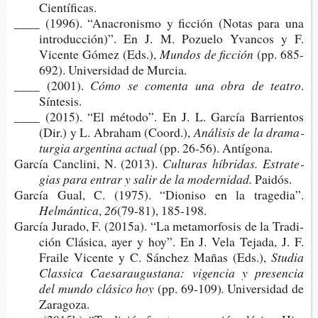
Científicas.
____ (1996). “Anacro­nis­mo y fic­ción (Notas para una
intro­duc­ción)”. En J. M. Pozue­lo Yvan­cos y F.
Vicen­te Gómez (Eds.),
Mun­dos de ficción
(pp. 685-​
692). Uni­ver­si­dad de Murcia.
____ (2001).
Cómo se comen­ta una obra de teatro
.
Síntesis.
____ (2015). “El méto­do”. En J. L. Gar­cía Barrien­tos
(Dir.) y L. Abraham (Coord.),
Aná­li­sis de la dra­ma­
tur­gia argen­ti­na actual
(pp. 26-56). Antígona.
Gar­cía Can­cli­ni, N. (2013).
Cul­tu­ras híbri­das. Estra­te­
gias para entrar y salir de la modernidad.
Paidós.
Gar­cía Gual, C. (1975). “Dio­ni­so en la tragedia”.
Helmántica
,
26
(79-81), 185-198.
Gar­cía Jura­do, F. (2015a). “La meta­mor­fo­sis de la Tra­di­
ción Clá­si­ca, ayer y hoy”. En J. Vela Teja­da, J. F.
Frai­le Vicen­te y C. Sán­chez Mañas (Eds.),
Stu­dia
Clas­si­ca Cae­sa­rau­gus­ta­na: vigen­cia y pre­sen­cia
del mundo clá­si­co hoy
(pp. 69-109)
.
Uni­ver­si­dad de
Zaragoza.