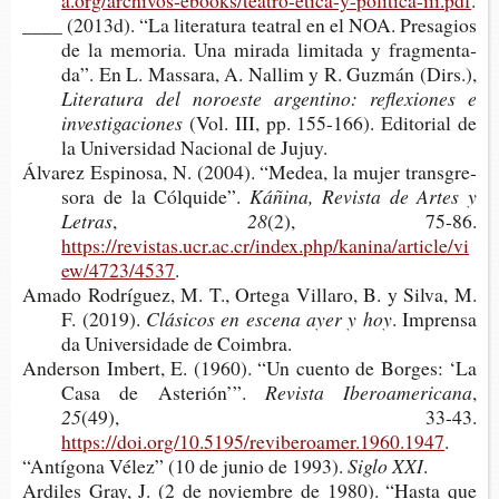
a.org/archivos-ebooks/teatro-etica-y-politica-iii.pdf
.
____ (2013d). “La lite­ra­tu­ra tea­tral en el NOA. Pre­sa­gios
de la memo­ria. Una mira­da limi­ta­da y frag­men­ta­
da”. En L. Mas­sa­ra, A. Nallim y R. Guz­mán (Dirs.),
Lite­ra­tu­ra del noroes­te argen­tino: refle­xio­nes e
investigaciones
(Vol. III, pp. 155-​166). Edi­to­rial de
la Uni­ver­si­dad Nacio­nal de Jujuy.
Álva­rez Espi­no­sa, N. (2004). “Medea, la mujer trans­gre­
so­ra de la Cólquide”.
Káñi­na, Revis­ta de Artes y
Letras
,
28
(2), 75-86.
https://revistas.ucr.ac.cr/index.php/kanina/article/vi
ew/4723/4537
.
Amado Rodrí­guez, M. T., Orte­ga Villa­ro, B. y Silva, M.
F. (2019).
Clá­si­cos en esce­na ayer y hoy
. Impren­sa
da Uni­ver­si­da­de de Coimbra.
Ander­son Imbert, E. (1960). “Un cuen­to de Bor­ges: ‘La
Casa de Asterión’”.
Revis­ta Iberoamericana
,
25
(49), 33-43.
https://doi.org/10.5195/reviberoamer.1960.1947
.
“Antí­go­na Vélez” (10 de junio de 1993).
Siglo XXI
.
Ardi­les Gray, J. (2 de noviem­bre de 1980). “Hasta que