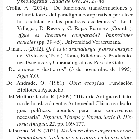
y bibliografía”.
Edad de Oro
,
24
, 27-46.
Cro­lla, A. (2014). “De fun­cio­nes, trans­for­ma­cio­nes y
refun­di­cio­nes del para­dig­ma com­pa­ra­tis­ta para leer
la loca­li­dad en las prác­ti­cas aca­dé­mi­cas”. En I.
Ville­gas, D. Reyes y C. Rojas Ramí­rez (Coords.),
¿Qué es lite­ra­tu­ra com­pa­ra­da? Impre­sio­nes
actuales
(pp. 39-45). Uni­ver­si­dad Veracruzana.
Danan, J. (2012).
Qué es la dra­ma­tur­gia y otros ensayos
(V. Vivies­cas, Trad.). Toma, Edi­cio­nes y Pro­duc­cio­
nes Escé­ni­cas y Cinematográficas-​Paso de Gato.
“De amo­res y des­tie­rros” (3 de noviem­bre de 1995).
Siglo XXI
.
De Andra­de, O. (1981).
Obra escogida
. Fun­da­ción
Biblio­te­ca Ayacucho.
Del Molino Gar­cía, R. (2009). “His­to­ria Anti­gua e His­to­
ria de la rela­ción entre Antigüedad Clá­si­ca e ideo­lo­
gías polí­ti­cas: apun­tes para una con­vi­ven­cia
necesaria”.
Espa­cio, Tiem­po y Forma, Serie II, His­
to­ria Antigua
,
22
, pp. 169-177.
Del­bueno, M. S. (2020).
Medea en obras argen­ti­nas con­
tem­po­rá­neas. Vio­len­cia y terri­to­rio en la argen­ti­ni­