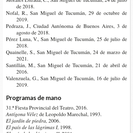
de 2018.
Nofal, R., San Miguel de Tucu­mán, 29 de octu­bre de
2019.
Pedra­za, J., Ciu­dad Autó­no­ma de Bue­nos Aires, 3 de
agos­to de 2018.
Pérez Luna, V., San Miguel de Tucu­mán, 25 de julio de
2018.
Quai­ne­lle, S., San Miguel de Tucu­mán, 24 de marzo de
2021.
San­ti­llán, M., San Miguel de Tucu­mán, 21 de abril de
2016.
Valen­zue­la, G., San Miguel de Tucu­mán, 16 de julio de
2019.
Programas de mano
31.ª Fies­ta Pro­vin­cial del Tea­tro, 2016.
Antí­go­na Vélez
de Leo­pol­do Mare­chal, 1993.
El jar­dín de piedra,
2006.
El país de las lágri­mas I,
1998.