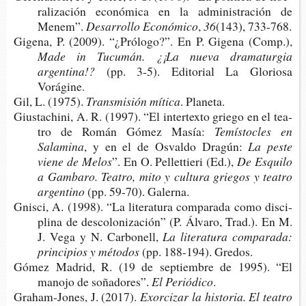
ra­li­za­ción eco­nó­mi­ca en la admi­nis­tra­ción de
Menem”.
Desa­rro­llo Económico
,
36
(143), 733-768.
Gige­na, P. (2009). “¿Pró­lo­go?”. En P. Gige­na (Comp.),
Made in Tucu­mán. ¿¡La nueva dra­ma­tur­gia
argentina!?
(pp. 3-5). Edi­to­rial La Glo­rio­sa
Vorágine.
Gil, L. (1975).
Trans­mi­sión mítica
. Planeta.
Gius­ta­chi­ni, A. R. (1997). “El inter­tex­to grie­go en el tea­
tro de Román Gómez Masía:
Temís­to­cles en
Salamina
, y en el de Osval­do Dragún:
La peste
viene de Melos
”. En O. Pellet­tie­ri (Ed.),
De Esqui­lo
a Gam­ba­ro. Tea­tro, mito y cul­tu­ra grie­gos y tea­tro
argentino
(pp. 59-70). Galerna.
Gnis­ci, A. (1998). “La lite­ra­tu­ra com­pa­ra­da como dis­ci­
pli­na de des­co­lo­ni­za­ción” (P. Álva­ro, Trad.). En M.
J. Vega y N. Carbonell,
La lite­ra­tu­ra com­pa­ra­da:
prin­ci­pios y métodos
(pp. 188-​194). Gredos.
Gómez Madrid, R. (19 de sep­tiem­bre de 1995). “El
mano­jo de soñadores”.
El Periódico
.
Graham-​Jones, J. (2017).
Exor­ci­zar la his­to­ria. El tea­tro