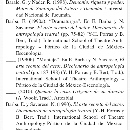
Bara­le, G. y Nader, R. (1998).
Demo­nio, rique­za y poder.
Mitos de San­tia­go del Este­ro y Tucumán
. Uni­ver­si­
dad Nacio­nal de Tucumán.
Barba, E. (1990a). “Dra­ma­tur­gia”. En E. Barba y N.
Savarese,
El arte secre­to del actor. Dic­cio­na­rio de
antro­po­lo­gía teatral
(pp. 75-82) (Y-H. Porras y B.
Bert, Trad.). Inter­na­tio­nal School of Thea­tre Anth­
ro­po­logy – Pór­ti­co de la Ciu­dad de México-
Escenología.
____ (1990b). “Mon­ta­je”. En E. Barba y N. Savarese,
El
arte secre­to del actor. Dic­cio­na­rio de antro­po­lo­gía
teatral
(pp. 187-​198) (Y.-H. Porras y B. Bert, Trad.).
Inter­na­tio­nal School of Thea­tre Anth­ro­po­logy –
Pór­ti­co de la Ciu­dad de México-Escenología.
____ (2010).
Que­mar la casa. Orí­ge­nes de un director
(A. Woolf, Trad.). Artezblai.
Barba, E. y Sava­re­se, N. (1990).
El arte secre­to del actor.
Dic­cio­na­rio de antro­po­lo­gía teatral
(Y.-H. Porras y
B. Bert, Trad.). Inter­na­tio­nal School of Thea­tre
Anthropology-​Pórtico de la Ciu­dad de México-
Escenología.