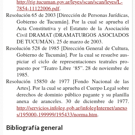
http://rig.tucuman.gov.ar/leyes/scan/scan/leyes/L-
7854-11122006.pdf
.
Reso­lu­ción 65 de 2003 [Direc­ción de Per­so­nas Jurí­di­cas,
Gobierno de Tucu­mán]. Por la cual se aprue­ba el
Acta Cons­ti­tu­ti­va y el Esta­tu­to de la Aso­cia­ción
Civil DRA­MAT (DRA­MA­TUR­GOS ASO­CIA­DOS
DE TUCU­MÁN). 25 de marzo de 2003.
Reso­lu­ción 528 de 1985 [Direc­ción Gene­ral de Cul­tu­ra,
Gobierno de Tucu­mán]. Por la cual se resuel­ve aus­
pi­ciar el ciclo de repre­sen­ta­cio­nes tea­tra­les pro­
pues­to por “Tea­tro Libre ‘85”. 28 de noviem­bre de
1985.
Reso­lu­ción 15850 de 1977 [Fondo Nacio­nal de las
Artes]. Por la cual se aprue­ba el Cuer­po Legal sobre
dere­chos de domi­nio públi­co pagan­te y su pla­ni­lla
anexa de aran­ce­les. 30 de diciem­bre de 1977.
http://servicios.infoleg.gob.ar/infolegInternet/anexo
s/195000-199999/195433/norma.htm
.
Bibliografía general