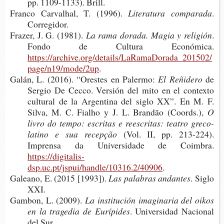
pp. 1109-​1133). Brill.
Fran­co Car­val­hal, T. (1996).
Lite­ra­tu­ra comparada
.
Corregidor.
Fra­zer, J. G. (1981).
La rama dora­da. Magia y religión
.
Fondo de Cul­tu­ra Económica.
https://archive.org/details/LaRamaDorada_201502/
page/n19/mode/2up
.
Galán, L. (2016). “Ores­tes en Palermo:
El Reñidero
de
Ser­gio De Cecco. Ver­sión del mito en el con­tex­to
cul­tu­ral de la Argen­ti­na del siglo XX”. En M. F.
Silva, M. C. Fial­ho y J. L. Brandão (Coords.),
O
livro do tempo: escri­tas e rees­cri­tas: tea­tro greco-​
latino e sua recepção
(Vol. II, pp. 213-​224).
Impren­sa da Uni­ver­si­da­de de Coimbra.
https://digitalis-
dsp.uc.pt/jspui/handle/10316.2/40906
.
Galeano, E. (2015 [1993]).
Las pala­bras andantes
. Siglo
XXI.
Gam­bon, L. (2009).
La ins­ti­tu­ción ima­gi­na­ria del oikos
en la tra­ge­dia de Eurípides
. Uni­ver­si­dad Nacio­nal
del Sur.