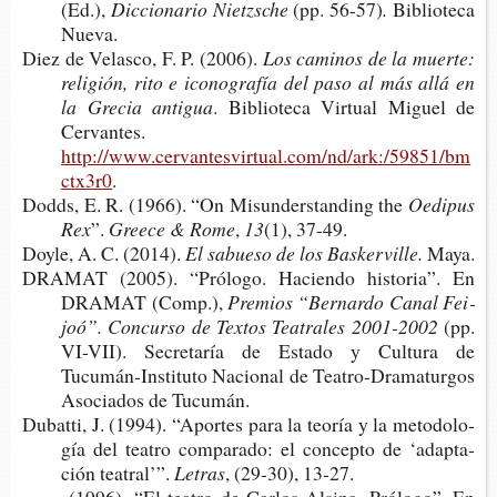
(Ed.),
Dic­cio­na­rio Nietzsche
(pp. 56-57)
.
Biblio­te­ca
Nueva.
Diez de Velas­co, F. P. (2006).
Los cami­nos de la muer­te:
reli­gión, rito e ico­no­gra­fía del paso al más allá en
la Gre­cia antigua
. Biblio­te­ca Vir­tual Miguel de
Cervantes.
http://www.cervantesvirtual.com/nd/ark:/59851/bm
ctx3r0
.
Dodds, E. R. (1966). “On Misun­ders­tan­ding the
Oedi­pus
Rex
”.
Gree­ce & Rome
,
13
(1), 37-49.
Doyle, A. C. (2014).
El sabue­so de los Baskerville.
Maya.
DRA­MAT (2005). “Pró­lo­go. Hacien­do his­to­ria”. En
DRA­MAT (Comp.),
Pre­mios “Ber­nar­do Canal Fei­
joó”. Con­cur­so de Tex­tos Tea­tra­les 2001-2002
(pp.
VI-​VII). Secre­ta­ría de Esta­do y Cul­tu­ra de
Tucumán-​Instituto Nacio­nal de Teatro-​Dramaturgos
Aso­cia­dos de Tucumán.
Dubat­ti, J. (1994). “Apor­tes para la teo­ría y la meto­do­lo­
gía del tea­tro com­pa­ra­do: el con­cep­to de ‘adap­ta­
ción teatral’”.
Letras
, (29-30), 13-27.