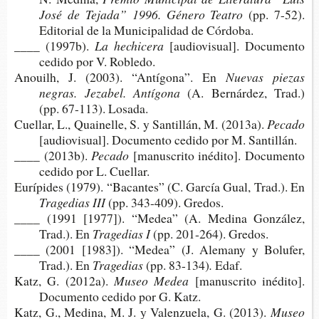
José de Teja­da” 1996. Géne­ro Teatro
(pp. 7-52).
Edi­to­rial de la Muni­ci­pa­li­dad de Córdoba.
____ (1997b).
La hechicera
[audio­vi­sual]. Docu­men­to
cedi­do por V. Robledo.
Anouilh, J. (2003). “Antí­go­na”. En
Nue­vas pie­zas
negras. Jeza­bel. Antígona
(A. Ber­nár­dez, Trad.)
(pp. 67-​113). Losada.
Cue­llar, L., Quai­ne­lle, S. y San­ti­llán, M. (2013a).
Pecado
[audio­vi­sual]. Docu­men­to cedi­do por M. Santillán.
____ (2013b).
Pecado
[manus­cri­to inédito].
Docu­men­to
cedi­do por L. Cuellar.
Eurí­pi­des (1979). “Bacan­tes” (C. Gar­cía Gual, Trad.). En
Tra­ge­dias III
(pp. 343-​409). Gredos.
____ (1991 [1977]). “Medea” (A. Medi­na Gon­zá­lez,
Trad.). En
Tra­ge­dias I
(pp. 201-264).
Gredos.
____ (2001 [1983]). “Medea” (J. Ale­many y Bolu­fer,
Trad.). En
Tragedias
(pp. 83-134)
.
Edaf.
Katz, G. (2012a).
Museo Medea
[manus­cri­to iné­di­to].
Docu­men­to cedi­do por G. Katz.
Katz, G., Medi­na, M. J. y Valen­zue­la, G. (2013).
Museo