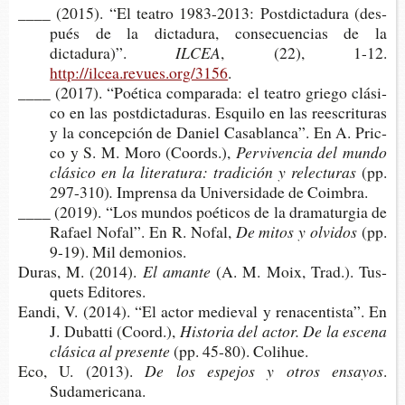
____ (2015). “El tea­tro 1983-​2013: Post­dic­ta­du­ra (des­
pués de la dic­ta­du­ra, con­se­cuen­cias de la
dictadura)”.
ILCEA
, (22), 1-12.
http://ilcea.revues.org/3156
.
____ (2017). “Poé­ti­ca com­pa­ra­da: el tea­tro grie­go clá­si­
co en las post­dic­ta­du­ras. Esqui­lo en las rees­cri­tu­ras
y la con­cep­ción de Daniel Casa­blan­ca”. En A. Pric­
co y S. M. Moro (Coords.),
Per­vi­ven­cia del mundo
clá­si­co en la lite­ra­tu­ra: tra­di­ción y relecturas
(pp.
297-310)
.
Impren­sa da Uni­ver­si­da­de de Coimbra.
____ (2019). “Los mun­dos poé­ti­cos de la dra­ma­tur­gia de
Rafael Nofal”. En R. Nofal,
De mitos y olvidos
(pp.
9-19). Mil demonios.
Duras, M. (2014).
El amante
(A. M. Moix, Trad.). Tus­
quets Editores.
Eandi, V. (2014). “El actor medie­val y rena­cen­tis­ta”. En
J. Dubat­ti (Coord.),
His­to­ria del actor. De la esce­na
clá­si­ca al presente
(pp. 45-80). Colihue.
Eco, U. (2013).
De los espe­jos y otros ensayos
.
Sudamericana.