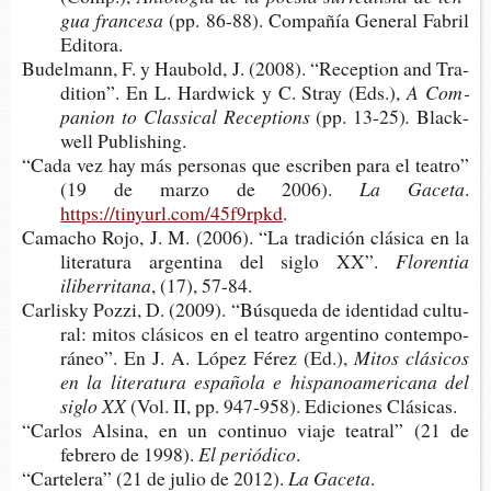
gua francesa
(pp. 86-88). Com­pa­ñía Gene­ral Fabril
Editora.
Budel­mann, F. y Hau­bold, J. (2008). “Recep­tion and Tra­
di­tion”. En L. Hard­wi­ck y C. Stray (Eds.),
A Com­
pa­nion to Clas­si­cal Receptions
(pp. 13-25)
.
Bla­ck­
well Publishing.
“Cada vez hay más per­so­nas que escri­ben para el tea­tro”
(19 de marzo de 2006).
La Gaceta
.
https://tinyurl.com/45f9rpkd
.
Cama­cho Rojo, J. M. (2006). “La tra­di­ción clá­si­ca en la
lite­ra­tu­ra argen­ti­na del siglo XX”.
Flo­ren­tia
iliberritana
, (17), 57-84.
Car­lisky Pozzi, D. (2009). “Bús­que­da de iden­ti­dad cul­tu­
ral: mitos clá­si­cos en el tea­tro argen­tino con­tem­po­
rá­neo”. En J. A. López Férez (Ed.),
Mitos clá­si­cos
en la lite­ra­tu­ra espa­ño­la e his­pa­noa­me­ri­ca­na del
siglo XX
(Vol. II, pp. 947-​958). Edi­cio­nes Clásicas.
“Car­los Alsi­na, en un con­ti­nuo viaje tea­tral” (21 de
febre­ro de 1998).
El periódico
.
“Car­te­le­ra” (21 de julio de 2012).
La Gaceta
.