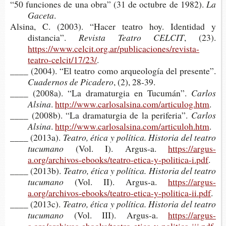
“50 fun­cio­nes de una obra” (31 de octu­bre de 1982).
La
Gaceta
.
Alsi­na, C. (2003). “Hacer tea­tro hoy. Iden­ti­dad y
distancia”.
Revis­ta Tea­tro CELCIT
, (23).
https://www.celcit.org.ar/publicaciones/revista-
teatro-celcit/17/23/
.
____ (2004). “El tea­tro como arqueo­lo­gía del presente”.
Cua­der­nos de Picadero
, (2), 28-39.
____ (2008a). “La dra­ma­tur­gia en Tucumán”.
Car­los
Alsina
.
http://www.carlosalsina.com/articulog.htm
.
____ (2008b). “La dra­ma­tur­gia de la periferia”.
Car­los
Alsina
.
http://www.carlosalsina.com/articuloh.htm
.
____ (2013a).
Tea­tro, ética y polí­ti­ca. His­to­ria del tea­tro
tucumano
(Vol. I). Argus-a.
https://argus-
a.org/archivos-ebooks/teatro-etica-y-politica-i.pdf
.
____ (2013b).
Tea­tro, ética y polí­ti­ca. His­to­ria del tea­tro
tucumano
(Vol. II). Argus-a.
https://argus-
a.org/archivos-ebooks/teatro-etica-y-politica-ii.pdf
.
____ (2013c).
Tea­tro, ética y polí­ti­ca. His­to­ria del tea­tro
tucumano
(Vol. III). Argus-a.
https://argus-