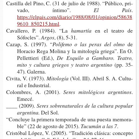
Cas­ti­lla del Pino, C. (31 de julio de 1988). “Públi­co, pri­
va­do, íntimo”.
El País
.
https://elpais.com/diario/1988/08/01/opinion/58638
9610_850215.html
.
Cava­lle­ro, P. (1984). “La
hamartía
en el tea­tro de
Sófocles”.
Argos
, (8), 5-31.
Cazap, S. (1997). “
Poli­fe­mo o las peras del olmo
de
Hora­cio Rega Moli­na y la mito­lo­gía grie­ga”. En O.
Pellet­tie­ri (Ed.),
De Esqui­lo a Gam­ba­ro. Tea­tro,
mito y cul­tu­ra grie­gos y tea­tro argentino
(pp. 35-
47)
.
Galerna.
Civi­ta, V. (1973).
Mitología
(Vol. III). Abril S. A. Cul­tu­
ral e Industrial.
Colom­bres, A. (2001).
Seres mito­ló­gi­cos argentinos
.
Emecé.
____ (2009).
Seres sobre­na­tu­ra­les de la cul­tu­ra popu­lar
argentina.
Del Sol.
“Con­clu­ye la pri­me­ra tem­po­ra­da de una pues­ta memo­ra­
ble” (22 de agos­to de 2015).
Tucu­mán a las 7
.
Cris­tó­bal López, V. (2005). “Tra­di­ción clá­si­ca: con­cep­to