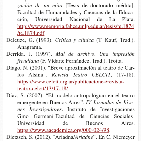
za­ción de un mito
[Tesis de doc­to­ra­do iné­di­ta].
Facul­tad de Huma­ni­da­des y Cien­cias de la Edu­ca­
ción, Uni­ver­si­dad Nacio­nal de La Plata.
http://www.memoria.fahce.unlp.edu.ar/tesis/te.1874
/te.1874.pdf
.
Deleu­ze, G. (1993).
Crí­ti­ca y clínica
(T. Kauf, Trad.).
Anagrama.
Derri­da, J. (1997).
Mal de archi­vo. Una impre­sión
freudiana
(F. Vidar­te Fer­nán­dez, Trad.). Trotta.
Diago, N. (2001). “Breve apro­xi­ma­ción al tea­tro de Car­
los Alsina”.
Revis­ta Tea­tro CELCIT
, (17-18).
https://www.celcit.org.ar/publicaciones/revista-
teatro-celcit/13/17-18/
.
Díaz, S. (2007). “El mode­lo antro­po­ló­gi­co en el tea­tro
emer­gen­te en Bue­nos Aires”.
IV Jor­na­das de Jóve­
nes Investigadores
. Ins­ti­tu­to de Inves­ti­ga­cio­nes
Gino Germani-​Facultad de Cien­cias Sociales-​
Universidad de Bue­nos Aires.
https://www.aacademica.org/000-024/98
.
Dietzsch, S. (2012). “Ariadna/
Ariadne
”. En C. Nie­me­yer