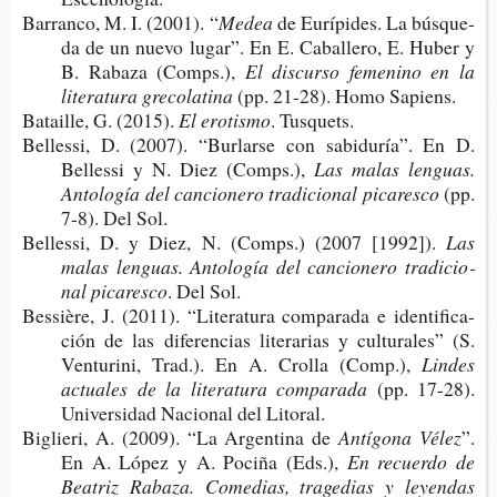
Barran­co, M. I. (2001). “
Medea
de Eurí­pi­des. La bús­que­
da de un nuevo lugar”. En E. Caba­lle­ro, E. Huber y
B. Raba­za (Comps.),
El dis­cur­so feme­nino en la
lite­ra­tu­ra grecolatina
(pp. 21-28). Homo Sapiens.
Batai­lle, G. (2015).
El erotismo
. Tusquets.
Belles­si, D. (2007). “Bur­lar­se con sabi­du­ría”. En D.
Belles­si y N. Diez (Comps.),
Las malas len­guas.
Anto­lo­gía del can­cio­ne­ro tra­di­cio­nal picaresco
(pp.
7-8). Del Sol.
Belles­si, D. y Diez, N. (Comps.) (2007 [1992]).
Las
malas len­guas. Anto­lo­gía del can­cio­ne­ro tra­di­cio­
nal picaresco
. Del Sol.
Bessière, J. (2011). “Lite­ra­tu­ra com­pa­ra­da e iden­ti­fi­ca­
ción de las dife­ren­cias lite­ra­rias y cul­tu­ra­les” (S.
Ven­tu­ri­ni, Trad.). En A. Cro­lla (Comp.),
Lin­des
actua­les de la lite­ra­tu­ra comparada
(pp. 17-28).
Uni­ver­si­dad Nacio­nal del Litoral.
Biglie­ri, A. (2009). “La Argen­ti­na de
Antí­go­na Vélez
”.
En A. López y A. Poci­ña (Eds.),
En recuer­do de
Bea­triz Raba­za. Come­dias, tra­ge­dias y leyen­das