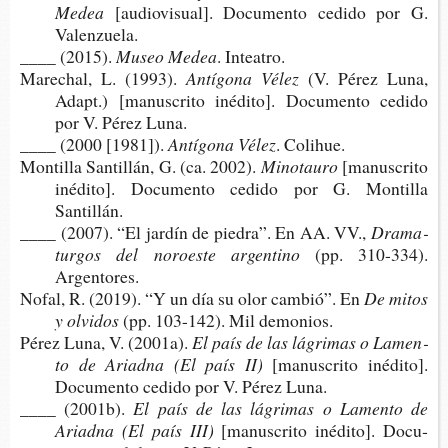
Medea
[audio­vi­sual]. Docu­men­to cedi­do por G.
Valenzuela.
____ (2015).
Museo Medea
. Inteatro.
Mare­chal, L. (1993).
Antí­go­na Vélez
(V. Pérez Luna,
Adapt.) [manus­cri­to iné­di­to]. Docu­men­to cedi­do
por V. Pérez Luna.
____ (2000 [1981]).
Antí­go­na Vélez
. Colihue.
Mon­ti­lla San­ti­llán, G. (ca. 2002).
Minotauro
[manus­cri­to
iné­di­to]. Docu­men­to cedi­do por G. Mon­ti­lla
Santillán.
____ (2007). “El jar­dín de pie­dra”. En AA. VV.,
Dra­ma­
tur­gos del noroes­te argentino
(pp. 310-​334).
Argentores.
Nofal, R. (2019). “Y un día su olor cam­bió”. En
De mitos
y olvidos
(pp. 103-​142). Mil demonios.
Pérez Luna, V. (2001a).
El país de las lágri­mas o Lamen­
to de Ariadna
(El país II)
[manus­cri­to iné­di­to].
Docu­men­to cedi­do por V. Pérez Luna.
____ (2001b).
El país de las lágri­mas o Lamen­to de
Ariadna
(El país III)
[manus­cri­to iné­di­to]. Docu­