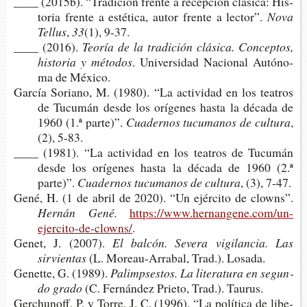
____ (2015b). “Tra­di­ción fren­te a recep­ción clá­si­ca: His­
to­ria fren­te a esté­ti­ca, autor fren­te a lector”.
Nova
Tellus
,
33
(1), 9-37.
____ (2016).
Teo­ría de la tra­di­ción clá­si­ca. Con­cep­tos,
his­to­ria y métodos
. Uni­ver­si­dad Nacio­nal Autó­no­
ma de México.
Gar­cía Soriano, M. (1980). “La acti­vi­dad en los tea­tros
de Tucu­mán desde los orí­ge­nes hasta la déca­da de
1960 (1.ª parte)”.
Cua­der­nos tucu­ma­nos de cultura
,
(2), 5-83.
____ (1981). “La acti­vi­dad en los tea­tros de Tucu­mán
desde los orí­ge­nes hasta la déca­da de 1960 (2.ª
parte)”.
Cua­der­nos tucu­ma­nos de cultura
, (3), 7-47.
Gené, H. (1 de abril de 2020). “Un ejér­ci­to de clowns”.
Her­nán Gené.
https://www.hernangene.com/un-
ejercito-de-clowns/
.
Genet, J. (2007).
El bal­cón. Seve­ra vigi­lan­cia. Las
sirvientas
(L. Moreau-​Arrabal, Trad.). Losada.
Genet­te, G. (1989).
Palim­pses­tos. La lite­ra­tu­ra en segun­
do grado
(C. Fer­nán­dez Prie­to, Trad.). Taurus.
Ger­chu­noff, P. y Torre, J. C. (1996). “La polí­ti­ca de libe­