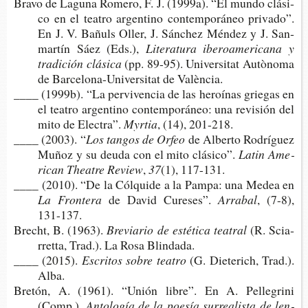
Bravo de Lagu­na Rome­ro, F. J. (1999a). “El mundo clá­si­
co en el tea­tro argen­tino con­tem­po­rá­neo pri­va­do”.
En J. V. Bañuls Oller, J. Sán­chez Mén­dez y J. San­
mar­tín Sáez (Eds.),
Lite­ra­tu­ra ibe­roa­me­ri­ca­na y
tra­di­ción clásica
(pp. 89-95). Uni­ver­si­tat Autònoma
de Barcelona-​Universitat de València.
____ (1999b). “La per­vi­ven­cia de las heroí­nas grie­gas en
el tea­tro argen­tino con­tem­po­rá­neo: una revi­sión del
mito de Electra”.
Myrtia
, (14), 201-218.
____ (2003). “
Los tan­gos de Orfeo
de Alber­to Rodrí­guez
Muñoz y su deuda con el mito clásico”.
Latin Ame­
ri­can Thea­tre Review
,
37
(1), 117-131.
____ (2010). “De la Cól­qui­de a la Pampa: una Medea en
La Frontera
de David Cureses”.
Arrabal
, (7-8),
131-137.
Bre­cht, B. (1963).
Bre­via­rio de esté­ti­ca teatral
(R. Scia­
rret­ta, Trad.). La Rosa Blindada.
____ (2015).
Escri­tos sobre teatro
(G. Die­te­rich, Trad.).
Alba.
Bre­tón, A. (1961). “Unión libre”. En A. Pelle­gri­ni
(Comp.),
Anto­lo­gía de la poe­sía surrea­lis­ta de len­