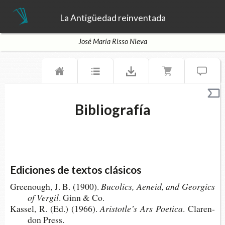
La Antigüedad reinventada
José María Risso Nieva
Bibliografía
Ediciones de textos clásicos
Gree­nough, J. B. (1900).
Buco­lics, Aeneid, and Geor­gics
of Vergil
. Ginn & Co.
Kas­sel, R. (Ed.) (1966).
Aris­totle’s Ars Poetica
. Cla­ren­
don Press.