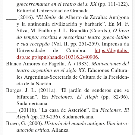
gre­co­rro­ma­nas en el tea­tro del s. XX
(pp. 111-​122).
Edi­to­rial Uni­ver­si­dad de Granada.
____ (2016). “
El límite
de Alber­to de Zava­lía: Antí­go­na
y la anti­no­mia civi­li­za­ción y bar­ba­rie”. En M. F.
Silva, M. Fial­ho y J. L. Brandão (Coords.),
O livro
do tempo: escri­tas e rees­cri­tas: tea­tro greco-​latino
e sua recepção
(Vol. II, pp. 251-​259). Impren­sa da
Uni­ver­si­da­de de Coimbra.
https://digitalis-
dsp.uc.pt/jspui/handle/10316.2/40906
.
Blan­co Amo­res de Page­lla, Á. (1983).
Moti­va­cio­nes del
tea­tro argen­tino en el siglo XX
. Edi­cio­nes Cul­tu­ra­
les Argentinas-​Secretaría de Cul­tu­ra de la Pre­si­den­
cia de la Nación.
Bor­ges, J. L. (2011a). “El jar­dín de sen­de­ros que se
bifur­can”. En
Fic­cio­nes. El Aleph
(pp. 82-96).
Sudamericana.
____ (2011b). “La casa de Aste­rión”. En
Fic­cio­nes. El
Aleph
(pp. 233-​236). Sudamericana.
Bravo, G. (2000).
His­to­ria del mundo anti­guo. Una intro­
duc­ción crítica
. Alianza.