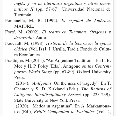
inglés y en la lite­ra­tu­ra argen­ti­na y otros temas
míti­cos II
(pp. 57-67). Uni­ver­si­dad Nacio­nal de
Tucumán.
Fon­ta­ne­lla, M. B. (1992).
El espa­ñol de América
.
MAPFRE.
Forté, M. (2002).
El tea­tro en Tucu­mán. Orí­ge­nes y
desarrollo
. Autor.
Fou­cault, M. (1998).
His­to­ria de la locu­ra en la época
clásica
(Vol. I) (J. J. Utri­lla, Trad.). Fondo de Cul­tu­
ra Económica.
Fra­din­ger, M. (2011). “An Argen­ti­ne Tra­di­tion”. En E. B.
Mee y H. P. Foley (Eds.), Antigone
on the Con­tem­
po­rary World Stage
(pp. 67-89). Oxford Uni­ver­sity
Press.
____ (2014). “
Antígonas
. On the uses of tra­gedy”. En T.
Chan­ter y S. D. Kir­kland (Eds.),
The Returns of
Anti­go­ne. Inter­dis­ci­pli­nary Essays
(pp. 223-​239).
State Uni­ver­sity of New York Press.
____ (2020). “Medea in Argen­ti­na”. En A. Mar­kan­to­na­
tos (Ed.),
Brill’s Com­pa­nion to Euripides
(Vol. 2,