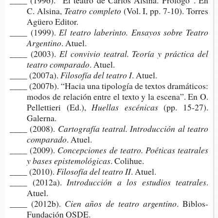
____ (1996). “El tea­tro de Car­los Alsi­na. Pró­lo­go”. En
C. Alsina,
Tea­tro completo
(Vol. I, pp. 7-10). Torres
Agüero Editor.
____ (1999).
El tea­tro labe­rin­to. Ensa­yos sobre Tea­tro
Argentino
. Atuel.
____ (2003).
El con­vi­vio tea­tral. Teo­ría y prác­ti­ca del
tea­tro comparado
. Atuel.
____ (2007a).
Filo­so­fía del tea­tro I
. Atuel.
____ (2007b). “Hacia una tipo­lo­gía de tex­tos dra­má­ti­cos:
modos de rela­ción entre el texto y la esce­na”. En O.
Pellet­tie­ri (Ed.),
Hue­llas escénicas
(pp. 15-27).
Galerna.
____ (2008).
Car­to­gra­fía tea­tral. Intro­duc­ción al tea­tro
comparado
. Atuel.
____ (2009).
Con­cep­cio­nes de tea­tro. Poé­ti­cas tea­tra­les
y bases epistemológicas
. Colihue.
____ (2010).
Filo­so­fía del tea­tro II
. Atuel.
____ (2012a).
Intro­duc­ción a los estu­dios teatrales
.
Atuel.
____ (2012b).
Cien años de tea­tro argentino
. Biblos-​
Fundación OSDE.