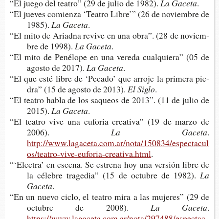
“El juego del tea­tro” (29 de julio de 1982).
La Gaceta
.
“El jue­ves comien­za ‘Tea­tro Libre’” (26 de noviem­bre de
1985).
La Gaceta
.
“El mito de Ariad­na revi­ve en una obra”. (28 de noviem­
bre de 1998).
La Gaceta
.
“El mito de Pené­lo­pe en una vere­da cual­quie­ra” (05 de
agos­to de 2017).
La Gaceta
.
“El que esté libre de ‘Peca­do’ que arro­je la pri­me­ra pie­
dra” (15 de agos­to de 2013).
El Siglo
.
“El tea­tro habla de los saqueos de 2013”. (11 de julio de
2015).
La Gaceta
.
“El tea­tro vive una eufo­ria crea­ti­va” (19 de marzo de
2006).
La Gaceta
.
http://www.lagaceta.com.ar/nota/150834/espectacul
os/teatro-vive-euforia-creativa.html
.
“‘Elec­tra’ en esce­na. Se estre­na hoy una ver­sión libre de
la céle­bre tra­ge­dia” (15 de octu­bre de 1982).
La
Gaceta
.
“En un nuevo ciclo, el tea­tro mira a las muje­res” (29 de
octu­bre de 2008).
La Gaceta
.
https://www.lagaceta.com.ar/nota/297488/espectac