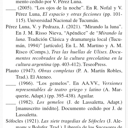
men­to cedi­do por V. Pérez Luna.
____ (2005). “Los ojos de la noche”. En R. Nofal y V.
Pérez Luna,
El espa­cio y otras ficciones
(pp. 101-​
115). Uni­ver­si­dad Nacio­nal de Tucumán.
Pérez Luna, V. y Pedra­za, J. (2021). “Miran­do la luna”.
En J. M. Risso Nieva, “Apéndice”
de “
Miran­do la
luna
. Tra­di­ción Clá­si­ca y dra­ma­tur­gia local (Tucu­
mán, 1994)” [artícu­lo]. En L. M. Mar­tino y A. M.
Risco (Comps.),
Tras las hue­llas de Uli­ses. Docu­
men­tos reco­bra­dos de la cul­tu­ra gre­co­la­ti­na en la
cul­tu­ra argentina
(pp. 403-​412). TeseoPress.
Plau­to (1947).
Obras completas
(P. A. Mar­tín Robles,
Trad.). El Ateneo.
____ (1966). “Los geme­los”. En AA.VV.,
Ver­sio­nes
repre­sen­ta­bles de tea­tro grie­go y latino
(A. Mar­
que­rie, Adapt.)
(pp. 395-438)
.
Aguilar.
____ (1982).
Los gemelos
(J. de Las­sa­let­ta, Adapt.)
[manus­cri­to iné­di­to]. Docu­men­to cedi­do por J. de
Lassaletta.
Sófo­cles (1921).
Las siete tra­ge­dias de Sófocles
(J. Ale­
many y Bolu­fer, Trad.). Libre­ría de los Suce­so­res de