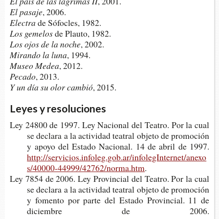
El país
de las lágri­mas II
, 2001.
El pasaje
, 2006.
Electra
de Sófo­cles, 1982.
Los gemelos
de Plau­to, 1982.
Los ojos de la noche
, 2002.
Miran­do la luna
, 1994.
Museo Medea
, 2012.
Pecado
, 2013.
Y un día su olor cambió
, 2015.
Leyes y resoluciones
Ley 24800 de 1997. Ley Nacio­nal del Tea­tro. Por la cual
se decla­ra a la acti­vi­dad tea­tral obje­to de pro­mo­ción
y apoyo del Esta­do Nacio­nal. 14 de abril de 1997.
http://servicios.infoleg.gob.ar/infolegInternet/anexo
s/40000-44999/42762/norma.htm
.
Ley 7854 de 2006. Ley Pro­vin­cial del Tea­tro. Por la cual
se decla­ra a la acti­vi­dad tea­tral obje­to de pro­mo­ción
y fomen­to por parte del Esta­do Pro­vin­cial. 11 de
diciem­bre de 2006.