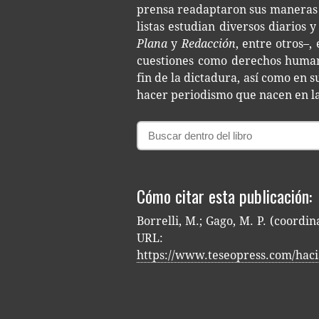
pren­sa readap­ta­ron sus mane­ras 
lis­tas estu­dian diver­sos dia­rios y
Plana
y
Redacción
, entre otros–, 
cues­tio­nes como dere­chos huma­nos
fin de la dic­ta­du­ra, así como en 
hacer perio­dis­mo que nacen en l
Cómo citar esta publicación:
Borrelli, M.; Gago, M. P. (coordi
URL:
https://www.teseopress.com/haci