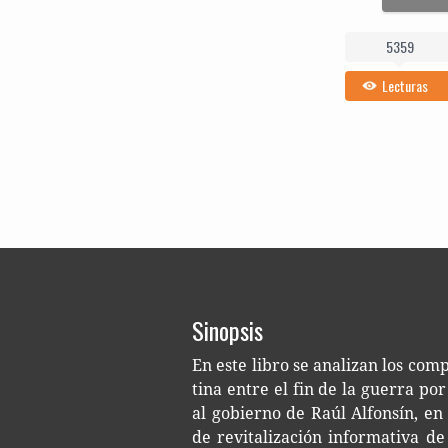
5359
Lecturas
Sinopsis
En este libro se ana­li­zan los com­p
ti­na entre el fin de la gue­rra por
al gobierno de Raúl Alfon­sín, en
de revi­ta­li­za­ción infor­ma­ti­va