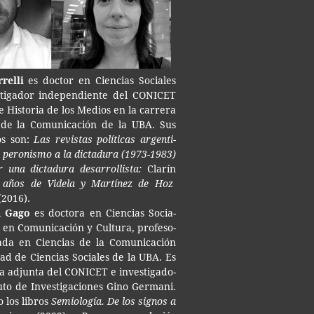
rrelli
es doc­tor en Cien­cias Socia­les
ti­ga­dor inde­pen­dien­te del CONI­CET
de His­to­ria de los Medios en la carre­ra
 de la Comu­ni­ca­ción de la UBA. Sus
ros son:
Las revis­tas polí­ti­cas argen­ti­
 pero­nis­mo a la dic­ta­du­ra (1973-1983)
 una dic­ta­du­ra desarrollista:
Clarín
s años de Vide­la y Mar­tí­nez de Hoz
2016).
a Gago
es doc­to­ra en Cien­cias Socia­
 en Comu­ni­ca­ción y Cul­tu­ra, pro­fe­so­
a­da en Cien­cias de la Comu­ni­ca­ción
tad de Cien­cias Socia­les de la UBA. Es
­ra adjun­ta del CONI­CET e inves­ti­ga­do­
tu­to de Inves­ti­ga­cio­nes Gino Ger­ma­ni.
o los libros
Semio­lo­gía. De los sig­nos a