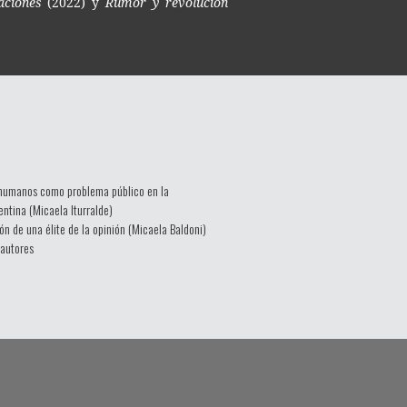
aciones
(2022) y
Rumor y revolución
humanos como problema público en la
entina (Micaela Iturralde)
n de una élite de la opinión (Micaela Baldoni)
 autores