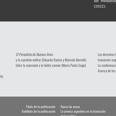
las mediatiz
(2022).
El Periodista de Buenos Aires
Los derechos 
y la cuestión militar (Eduardo Raíces y Marcelo Borrelli)
transición arg
Entre la represión y el delito común (María Paula Gago)
La conformació
Acerca de los
ela
Título de la publicación
Hacia las urnas
Subtítulo de la publicación
La prensa argentina en la transición
democrática