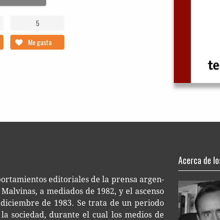
5
Me gusta
Acerca de lo
or­ta­mien­tos edi­to­ria­les de la pren­sa argen­
 Mal­vi­nas, a media­dos de 1982, y el ascen­so
 diciem­bre de 1983. Se trata de un perio­do
 de la socie­dad, duran­te el cual los medios de