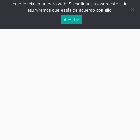
experiencia en nuestra web. Si continúas usando este sitio,
asumiremos que estás de acuerdo con ello.
Anterior
Aceptar
Título de la publicación
Eso también es la ESI
Subtítulo de la publicación
Una etnografía sobre las
experiencias docentes en una
escuela artística de la Ciudad de
Buenos Aires
Autor
Fernanda Lucía Ontiveros
Fecha
mayo 5, 2026
Cantidad de páginas
186
ISBN del libro impreso
9789877235203
ISBN del ebook
9789877235210
DOI
10.55778/ts877235203
Copyright
2026 / Editorial Teseo