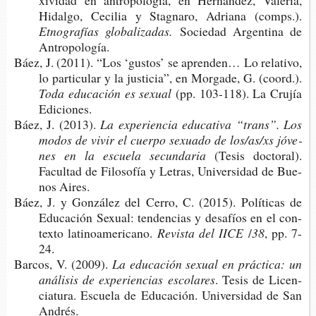
xi­vi­dad en antro­po­lo­gía, en Her­nán­dez, Vale­ria,
Hidal­go, Ceci­lia y Stag­na­ro, Adria­na (comps.).
Etno­gra­fías globalizadas.
Socie­dad Argen­ti­na de
Antropología.
Báez, J. (2011). “Los ‘gus­tos’ se apren­den… Lo rela­ti­vo,
lo par­ti­cu­lar y la jus­ti­cia”, en Mor­ga­de, G. (coord.).
Toda edu­ca­ción es sexual
(pp. 103-​118). La Cru­jía
Ediciones.
Báez, J. (2013).
La expe­rien­cia edu­ca­ti­va “trans”. Los
modos de vivir el cuer­po sexua­do de los/as/xs jóve­
nes en la escue­la secundaria
(Tesis doc­to­ral).
Facul­tad de Filo­so­fía y Letras, Uni­ver­si­dad de Bue­
nos Aires.
Báez, J. y Gon­zá­lez del Cerro, C. (2015). Polí­ti­cas de
Edu­ca­ción Sexual: ten­den­cias y desa­fíos en el con­
tex­to latinoamericano.
Revis­ta del IICE
/
38
, pp. 7-
24.
Bar­cos, V. (2009).
La edu­ca­ción sexual en prác­ti­ca: un
aná­li­sis de expe­rien­cias escolares
. Tesis de Licen­
cia­tu­ra. Escue­la de Edu­ca­ción. Uni­ver­si­dad de San
Andrés.