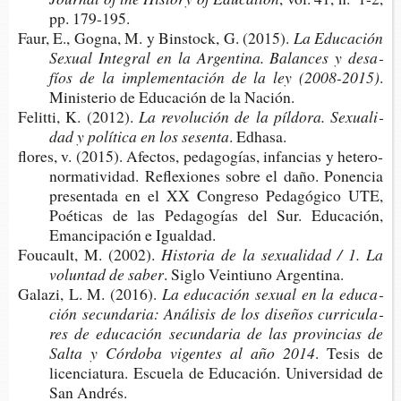
pp. 179-195.
Faur, E., Gogna, M. y Bins­to­ck, G. (2015).
La Edu­ca­ción
Sexual Inte­gral en la Argen­ti­na. Balan­ces y desa­
fíos de la imple­men­ta­ción de la ley (2008-2015)
.
Minis­te­rio de Edu­ca­ción de la Nación.
Felit­ti, K. (2012).
La revo­lu­ción de la píl­do­ra. Sexua­li­
dad y polí­ti­ca en los sesenta
. Edhasa.
flo­res, v. (2015). Afec­tos, peda­go­gías, infan­cias y hete­ro­
nor­ma­ti­vi­dad. Refle­xio­nes sobre el daño. Ponen­cia
pre­sen­ta­da en el XX Con­gre­so Peda­gó­gi­co UTE,
Poé­ti­cas de las Peda­go­gías del Sur. Edu­ca­ción,
Eman­ci­pa­ción e Igualdad.
Fou­cault, M. (2002).
His­to­ria de la sexua­li­dad / 1. La
volun­tad de saber
. Siglo Vein­tiuno Argentina.
Gala­zi, L. M. (2016).
La edu­ca­ción sexual en la edu­ca­
ción secun­da­ria: Aná­li­sis de los dise­ños curri­cu­la­
res de edu­ca­ción secun­da­ria de las pro­vin­cias de
Salta y Cór­do­ba vigen­tes al año 2014
. Tesis de
licen­cia­tu­ra. Escue­la de Edu­ca­ción. Uni­ver­si­dad de
San Andrés.