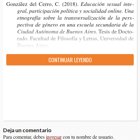
Gon­zá­lez del Cerro, C. (2018).
Edu­ca­ción sexual inte­
gral, par­ti­ci­pa­ción polí­ti­ca y socia­li­dad onli­ne. Una
etno­gra­fía sobre la trans­ver­sa­li­za­ción de la pers­
pec­ti­va de géne­ro en una escue­la secun­da­ria de la
Ciu­dad Autó­no­ma de Bue­nos Aires.
Tesis de Doc­to­
ra­do. Facul­tad de Filo­so­fía y Letras, Uni­ver­si­dad de
Bue­nos Aires.
CON­TI­NUAR LEYENDO
Deja un comentario
Para comentar, debes
ingresar
con tu nombre de usuario.