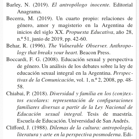
Bar­ley, N. (2019).
El antro­pó­lo­go inocente.
Edi­to­rial
Anagrama.
Bece­rra, M. (2019). Un cuar­to pro­pio: rela­cio­nes de
géne­ro, amor y magis­te­rio en la Argen­ti­na de
inicios del siglo XX.
Pro­pues­ta Educativa
, año 28,
n.º 51, junio de 2019, pp. 42-60.
Behar, R. (1996).
The Vul­ne­ra­ble Observer.
Anth­ro­po­
logy that breaks your heart.
Bea­con Press.
Boc­car­di, F. G. (2008). Edu­ca­ción sexual y pers­pec­ti­va
de géne­ro. Un aná­li­sis de los deba­tes sobre la ley de
edu­ca­ción sexual inte­gral en la Argentina.
Pers­pec­
ti­vas de la Comunicación
, vol. 1, n.º 2, 2008, pp. 48-
58.
Chia­bai, P. (2018).
Diver­si­dad y fami­lia en los (con)tex­
tos esco­la­res: repre­sen­ta­ción de con­fi­gu­ra­cio­nes
fami­lia­res diver­sas a par­tir de la Ley Nacio­nal de
Edu­ca­ción sexual integral
.
Tesis de maes­tría.
Escue­la de Edu­ca­ción. Uni­ver­si­dad de San Andrés.
Clif­ford, J. (1988).
Dile­mas de la cul­tu­ra: antro­po­lo­gía,
lite­ra­tu­ra y arte en la pers­pec­ti­va posmoderna
. Edi­