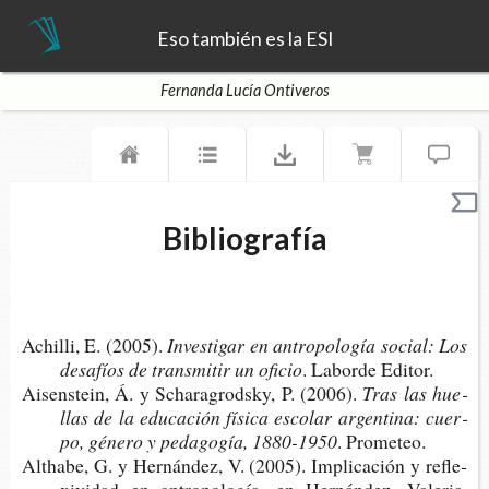
Eso también es la ESI
Fernanda Lucía Ontiveros
Bibliografía
Achi­lli, E. (2005).
Inves­ti­gar en antro­po­lo­gía social: Los
desa­fíos de trans­mi­tir un oficio
. Labor­de Editor.
Aisens­tein, Á. y Scha­ra­grodsky, P. (2006).
Tras las hue­
llas de la edu­ca­ción físi­ca esco­lar argen­ti­na: cuer­
po, géne­ro y peda­go­gía, 1880-1950
. Prometeo.
Alt­ha­be, G. y Her­nán­dez, V. (2005). Impli­ca­ción y refle­