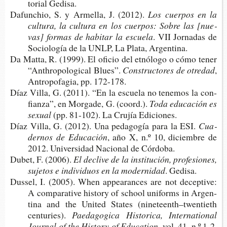
to­rial Gedisa.
Dafun­chio, S. y Arme­lla, J. (2012).
Los cuer­pos en la
cul­tu­ra, la cul­tu­ra en los cuer­pos: Sobre las [nue­
vas] for­mas de habi­tar la escuela
. VII Jor­na­das de
Socio­lo­gía de la UNLP, La Plata, Argentina.
Da Matta, R. (1999). El ofi­cio del etnó­lo­go o cómo tener
“Anth­ro­po­lo­gi­cal Blues”.
Cons­truc­to­res de otredad
,
Antro­po­fa­gia, pp. 172-178.
Díaz Villa, G. (2011). “En la escue­la no tene­mos la con­
fian­za”, en Mor­ga­de, G. (coord.).
Toda edu­ca­ción es
sexual
(pp. 81-​102). La Cru­jía Ediciones.
Díaz Villa, G. (2012). Una peda­go­gía para la ESI.
Cua­
der­nos de Educación
, año X, n.º 10, diciem­bre de
2012. Uni­ver­si­dad Nacio­nal de Córdoba.
Dubet, F. (2006).
El decli­ve de la ins­ti­tu­ción, pro­fe­sio­nes,
suje­tos e indi­vi­duos en la modernidad
. Gedisa.
Dus­sel, I. (2005)
.
When appea­ran­ces are not decep­ti­ve:
A com­pa­ra­ti­ve his­tory of school uni­forms in Argen­
ti­na and the Uni­ted Sta­tes (nine­teenth–twen­tieth
centuries).
Pae­da­go­gi­ca His­to­ri­ca, Inter­na­tio­nal
Jour­nal of the His­tory of Education
, vol. 41, n.º 1-2,