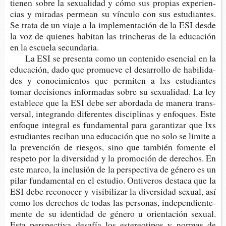
tie­nen sobre la sexua­li­dad y cómo sus pro­pias expe­rien­
cias y mira­das per­mean su víncu­lo con sus estu­dian­tes.
Se trata de un viaje a la imple­men­ta­ción de la ESI desde
la voz de quie­nes habi­tan las trin­che­ras de la edu­ca­ción
en la escue­la secundaria.
La ESI se pre­sen­ta como un con­te­ni­do esen­cial en la
edu­ca­ción, dado que pro­mue­ve el desa­rro­llo de habi­li­da­
des y cono­ci­mien­tos que per­mi­ten a lxs estu­dian­tes
tomar deci­sio­nes infor­ma­das sobre su sexua­li­dad. La ley
esta­ble­ce que la ESI debe ser abor­da­da de mane­ra trans­
ver­sal, inte­gran­do dife­ren­tes dis­ci­pli­nas y enfo­ques. Este
enfo­que inte­gral es fun­da­men­tal para garan­ti­zar que lxs
estu­dian­tes reci­ban una edu­ca­ción que no solo se limi­te a
la pre­ven­ción de ries­gos, sino que tam­bién fomen­te el
res­pe­to por la diver­si­dad y la pro­mo­ción de dere­chos. En
este marco, la inclu­sión de la pers­pec­ti­va de géne­ro es un
pilar fun­da­men­tal en el estu­dio. Onti­ve­ros des­ta­ca que la
ESI debe reco­no­cer y visi­bi­li­zar la diver­si­dad sexual, así
como los dere­chos de todas las per­so­nas, inde­pen­dien­te­
men­te de su iden­ti­dad de géne­ro u orien­ta­ción sexual.
Esta pers­pec­ti­va desa­fía los este­reo­ti­pos y nor­mas de