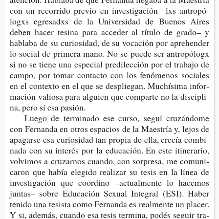
con un reco­rri­do pre­vio en inves­ti­ga­ción –lxs antro­pó­
logxs egre­sadxs de la Uni­ver­si­dad de Bue­nos Aires
deben hacer tesi­na para acce­der al títu­lo de grado– y
habla­ba de su curio­si­dad, de su voca­ción por aprehen­der
lo social de pri­me­ra mano. No se puede ser antro­pó­logx
si no se tiene una espe­cial pre­di­lec­ción por el tra­ba­jo de
campo, por tomar con­tac­to con los fenó­me­nos socia­les
en el con­tex­to en el que se des­plie­gan. Muchí­si­ma infor­
ma­ción valio­sa para alguien que com­par­te no la dis­ci­pli­
na, pero sí esa pasión.
Luego de ter­mi­na­do ese curso, seguí cru­zán­do­me
con Fer­nan­da en otros espa­cios de la Maes­tría y, lejos de
apa­gar­se esa curio­si­dad tan pro­pia de ella, cre­cía com­bi­
na­da con su inte­rés por la edu­ca­ción. En este iti­ne­ra­rio,
vol­vi­mos a cru­zar­nos cuan­do, con sor­pre­sa, me comu­ni­
ca­ron que había ele­gi­do rea­li­zar su tesis en la línea de
inves­ti­ga­ción que coor­dino –actual­men­te lo hace­mos
jun­tas– sobre Edu­ca­ción Sexual Inte­gral (ESI). Haber
teni­do una tesis­ta como Fer­nan­da es real­men­te un pla­cer.
Y si, ade­más, cuan­do esa tesis ter­mi­na, podés seguir tra­