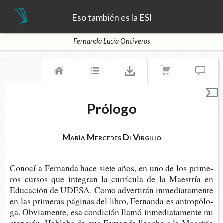
Eso también es la ESI
Fernanda Lucía Ontiveros
Prólogo
María Mercedes Di Virgilio
Cono­cí a Fer­nan­da hace siete años, en uno de los pri­me­
ros cur­sos que inte­gran la currí­cu­la de la Maes­tría en
Edu­ca­ción de UDESA. Como adver­ti­rán inme­dia­ta­men­te
en las pri­me­ras pági­nas del libro, Fer­nan­da es antro­pó­lo­
ga. Obvia­men­te, esa con­di­ción llamó inme­dia­ta­men­te mi
aten­ción. Habla­ba de que Fer­nan­da lle­ga­ba a la Maes­tría