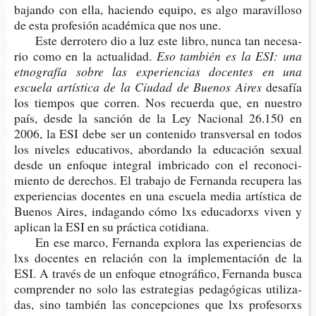
ba­jan­do con ella, hacien­do equi­po, es algo mara­vi­llo­so
de esta pro­fe­sión aca­dé­mi­ca que nos une.
Este derro­te­ro dio a luz este libro, nunca tan nece­sa­
rio como en la actualidad.
Eso
t
ambién es la ESI:
u
n
a
etnografía
sobre la
s
expe­rien­cias docentes
en una
e
scuela
a
rtís­ti­ca de
la
C
iudad de
Bue­nos Aires
desa­fía
los tiem­pos que corren. Nos recuer­da que, en nues­tro
país, desde la san­ción de la Ley Nacio­nal 26.150 en
2006, la ESI debe ser un con­te­ni­do trans­ver­sal en todos
los nive­les edu­ca­ti­vos, abor­dan­do la edu­ca­ción sexual
desde un enfo­que inte­gral imbri­ca­do con el reco­no­ci­
mien­to de dere­chos. El tra­ba­jo de Fer­nan­da recu­pe­ra las
expe­rien­cias docen­tes en una escue­la media artís­ti­ca de
Bue­nos Aires, inda­gan­do cómo lxs edu­ca­dorxs viven y
apli­can la ESI en su prác­ti­ca cotidiana.
En ese marco, Fer­nan­da explo­ra las expe­rien­cias de
lxs docen­tes en rela­ción con la imple­men­ta­ción de la
ESI. A tra­vés de un enfo­que etno­grá­fi­co, Fer­nan­da busca
com­pren­der no solo las estra­te­gias peda­gó­gi­cas uti­li­za­
das, sino tam­bién las con­cep­cio­nes que lxs pro­fe­sorxs