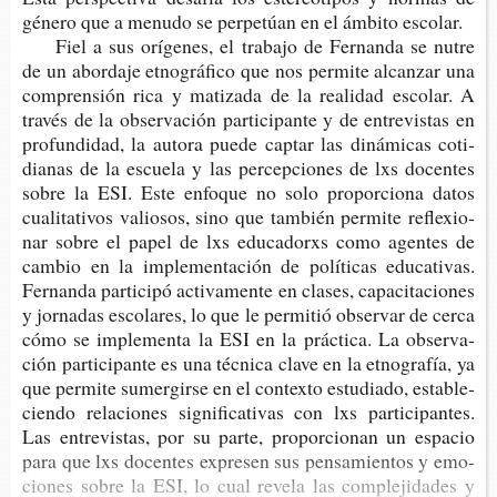
géne­ro que a menu­do se per­pe­túan en el ámbi­to escolar.
Fiel a sus orí­ge­nes, el tra­ba­jo de Fer­nan­da se nutre
de un abor­da­je etno­grá­fi­co que nos per­mi­te alcan­zar una
com­pren­sión rica y mati­za­da de la reali­dad esco­lar. A
tra­vés de la obser­va­ción par­ti­ci­pan­te y de entre­vis­tas en
pro­fun­di­dad, la auto­ra puede cap­tar las diná­mi­cas coti­
dia­nas de la escue­la y las per­cep­cio­nes de lxs docen­tes
sobre la ESI. Este enfo­que no solo pro­por­cio­na datos
cua­li­ta­ti­vos valio­sos, sino que tam­bién per­mi­te refle­xio­
nar sobre el papel de lxs edu­ca­dorxs como agen­tes de
cam­bio en la imple­men­ta­ción de polí­ti­cas edu­ca­ti­vas.
Fer­nan­da par­ti­ci­pó acti­va­men­te en cla­ses, capa­ci­ta­cio­nes
y jor­na­das esco­la­res, lo que le per­mi­tió obser­var de cerca
cómo se imple­men­ta la ESI en la prác­ti­ca. La obser­va­
ción par­ti­ci­pan­te es una téc­ni­ca clave en la etno­gra­fía, ya
que per­mi­te sumer­gir­se en el con­tex­to estu­dia­do, esta­ble­
cien­do rela­cio­nes sig­ni­fi­ca­ti­vas con lxs par­ti­ci­pan­tes.
Las entre­vis­tas, por su parte, pro­por­cio­nan un espa­cio
para que lxs docen­tes expre­sen sus pen­sa­mien­tos y emo­
cio­nes sobre la ESI, lo cual reve­la las com­ple­ji­da­des y