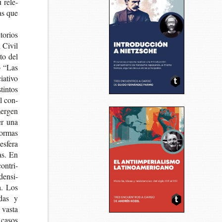
u rele­
ias que
to­rios
d Civil
­to del
lo “Las
a­ti­vo
tin­tos
el con­
mer­gen
cer una
for­mas
esfe­ra
cas. En
on­tri­
den­si­
ca. Los
uadas y
n vasta
e casos