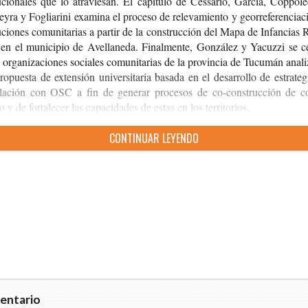
­tu­cio­na­les que lo atra­vie­san. El capí­tu­lo de Ces­sa­rio, Gar­cía, Cop­po­le
ey­ra y Foglia­ri­ni exa­mi­na el pro­ce­so de rele­va­mien­to y geo­rre­fe­ren­cia­
­tu­cio­nes comu­ni­ta­rias a par­tir de la cons­truc­ción del Mapa de Infan­cias 
 en el muni­ci­pio de Ave­lla­ne­da. Final­men­te, Gon­zá­lez y Yacuz­zi se c
 orga­ni­za­cio­nes socia­les comu­ni­ta­rias de la pro­vin­cia de Tucu­mán ana­li
o­pues­ta de exten­sión uni­ver­si­ta­ria basa­da en el desa­rro­llo de estra­te­
cu­la­ción con OSC a fin de gene­rar pro­ce­sos de co-​construcción de co
o y de for­ta­le­cer las capa­ci­da­des de estas en los territorios.
CON­TI­NUAR LEYENDO
entario