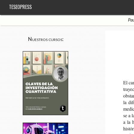
TESEOPRESS
Pau
Nuestros cursos:
El cam
tra­ye
obs­ta
la dif
medi­c
se a l
a la h
his­tó