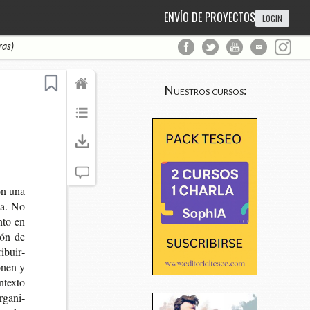
ENVÍO DE PROYECTOS
LOGIN
ras)
Nuestros cursos:
con una
cia. No
anto en
ción de
i­buir­
o­nen y
­tex­to
rga­ni­