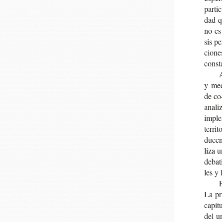
par­ti
dad qu
no es 
sis pe
cio­n
const
A
y medi
de co-
ana­li
imple­
terri­
du­cen
li­za 
deba­t
les y 
E
La pri
capí­t
del un