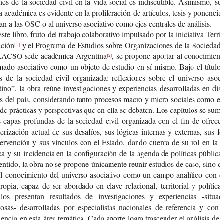
­nes de la socie­dad civil en la vida social es indis­cu­ti­ble. Asi­mis­mo, s
a aca­dé­mi­ca es evi­den­te en la pro­li­fe­ra­ción de artícu­los, tesis y ponen­c
an a las OSC o al uni­ver­so aso­cia­ti­vo como ejes cen­tra­les de análisis.
ste libro, fruto del tra­ba­jo cola­bo­ra­ti­vo impul­sa­do por la ini­cia­ti­va Terri­
cción
y el Pro­gra­ma de Estu­dios sobre Orga­ni­za­cio­nes de la Socie­da
[1]
AC­SO sede aca­dé­mi­ca Argentina
, se pro­po­ne apor­tar al cono­ci­mien
[2]
ma­do aso­cia­ti­vo como un obje­to de estu­dio en sí mismo. Bajo el títu­
s de la socie­dad civil orga­ni­za­da: refle­xio­nes sobre el uni­ver­so aso­ci
tino”, la obra reúne inves­ti­ga­cio­nes y expe­rien­cias desa­rro­lla­das en dis­
s del país, con­si­de­ran­do tanto pro­ce­sos macro y micro socia­les como 
 de prác­ti­cas y pers­pec­ti­vas que en ella se deba­ten. Los capí­tu­los se su
 capas pro­fun­das de la socie­dad civil orga­ni­za­da con el fin de ofre­
te­ri­za­ción actual de sus desa­fíos, sus lógi­cas inter­nas y exter­nas, sus 
er­ven­ción y sus víncu­los con el Esta­do, dando cuen­ta de su rol en la 
ca y su inci­den­cia en la con­fi­gu­ra­ción de la agen­da de polí­ti­cas públi­
en­ti­do, la obra no se pro­po­ne úni­ca­men­te reunir estu­dios de caso, sino c
l cono­ci­mien­to del uni­ver­so aso­cia­ti­vo como un campo ana­lí­ti­co con 
o­pia, capaz de ser abor­da­do en clave rela­cio­nal, terri­to­rial y polí­ti­
u­los pre­sen­tan resul­ta­dos de inves­ti­ga­cio­nes y expe­rien­cias -​sit
sas-​ desa­rro­lla­das por espe­cia­lis­tas nacio­na­les de refe­ren­cia y co
ien­cia en esta área temá­ti­ca. Cada apor­te logra tras­cen­der el aná­li­sis d