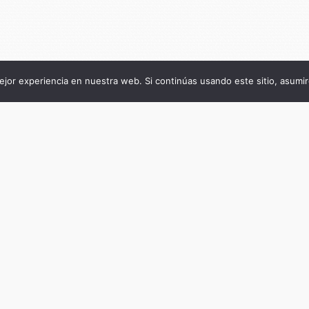
jor experiencia en nuestra web. Si continúas usando este sitio, asumi
Título de la publicación
Las tramas de la sociedad civil organizada
Subtítulo de la publicación
Reflexiones desde el universo asociativo
argentino
Autor
Paula Cecilia Rosa, María de la Paz Toscani
Cynthia Ferrari Mango (compiladoras)
Fecha
abril 9, 2026
Cantidad de páginas
330
ISBN del ebook
9789878263748
DOI
10.55778/ts878263748