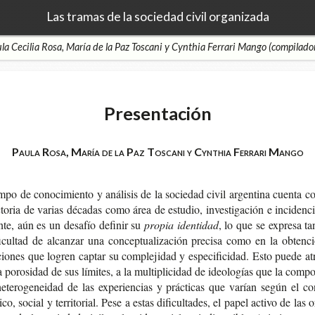
Las tramas de la sociedad civil organizada
la Cecilia Rosa, María de la Paz Toscani y Cynthia Ferrari Mango (compilado
Presentación
Paula Rosa, María de la Paz Toscani y Cynthia Ferrari Mango
po de cono­ci­mien­to y aná­li­sis de la socie­dad civil argen­ti­na cuen­ta 
c­to­ria de varias déca­das como área de estu­dio, inves­ti­ga­ción e inci­den­
n­te, aún es un desa­fío defi­nir su
pro­pia identidad
, lo que se expre­sa t
i­cul­tad de alcan­zar una con­cep­tua­li­za­ción pre­ci­sa como en la obten­
io­nes que logren cap­tar su com­ple­ji­dad y espe­ci­fi­ci­dad. Esto puede atr
a poro­si­dad de sus lími­tes, a la mul­ti­pli­ci­dad de ideo­lo­gías que la com­p
ete­ro­ge­nei­dad de las expe­rien­cias y prác­ti­cas que varían según el con
­ri­co, social y terri­to­rial. Pese a estas difi­cul­ta­des, el papel acti­vo de las o