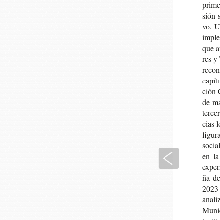
pri­me
sión s
vo. U
imple­
que an
res y
reco­n
capí­t
ción 
de ma
ter­ce
cias l
fi­gu­
socia
Anterior
en la
expe­r
ña de 
2023 
ana­li
Muni­c