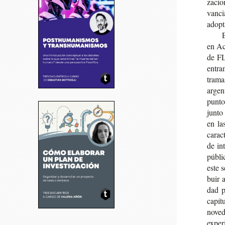
za­cio
van­ci
adop­t
E
en A
de FL
entra­
tra­ma
argen­
pun­to
jun­to
en las
carac­
de int
públi­
este s
buir a
dad pr
capí­t
novedo
expe­r