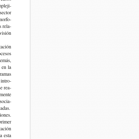
ple­ji­
sec­tor
mor­fo­
s rela­
i­sión
za­ción
­ce­sos
de­más,
y en la
tra­mas
 intro­
se rea­
­men­te
 socia­
vadas.
io­nes.
pri­mer
za­ción
úa esta