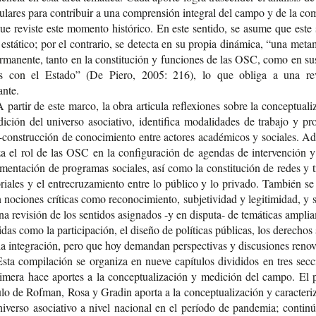
­cu­la­res para con­tri­buir a una com­pren­sión inte­gral del campo y de la com­
e revis­te este momen­to his­tó­ri­co. En este sen­ti­do, se asume que este 
está­ti­co; por el con­tra­rio, se detec­ta en su pro­pia diná­mi­ca, “una meta­
r­ma­nen­te, tanto en la cons­ti­tu­ción y fun­cio­nes de las OSC, como en su
es con el Esta­do” (De Piero, 2005: 216), lo que obli­ga a una rev
ante.
 par­tir de este marco, la obra arti­cu­la refle­xio­nes sobre la con­cep­tua­li­
­ción del uni­ver­so aso­cia­ti­vo, iden­ti­fi­ca moda­li­da­des de tra­ba­jo y pro
​construcción de cono­ci­mien­to entre acto­res aca­dé­mi­cos y socia­les. A
­za el rol de las OSC en la con­fi­gu­ra­ción de agen­das de inter­ven­ción 
men­ta­ción de pro­gra­mas socia­les, así como la cons­ti­tu­ción de redes y 
to­ria­les y el entre­cru­za­mien­to entre lo públi­co y lo pri­va­do. Tam­bién se
 nocio­nes crí­ti­cas como reco­no­ci­mien­to, sub­je­ti­vi­dad y legi­ti­mi­dad, y 
una revi­sión de los sen­ti­dos asig­na­dos -y en disputa-​ de temá­ti­cas amplia
i­das como la par­ti­ci­pa­ción, el dise­ño de polí­ti­cas públi­cas, los dere­chos
la inte­gra­ción, pero que hoy deman­dan pers­pec­ti­vas y dis­cu­sio­nes reno
sta com­pi­la­ción se orga­ni­za en nueve capí­tu­los divi­di­dos en tres sec­c
­me­ra hace apor­tes a la con­cep­tua­li­za­ción y medi­ción del campo. El 
u­lo de Rof­man, Rosa y Gra­din apor­ta a la con­cep­tua­li­za­ción y carac­te­ri­
i­ver­so aso­cia­ti­vo a nivel nacio­nal en el perío­do de pan­de­mia; con­ti­n