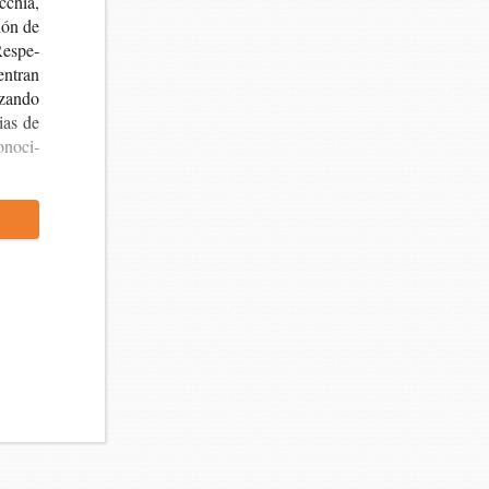
c­chia,
ción de
Res­pe­
en­tran
­zan­do
gias de
no­ci­