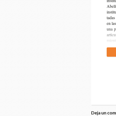
ins­ti
Abe­ll
ins­ti
ta­das
en las
una pr
arti­
mien­t
Deja un com