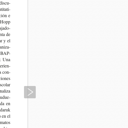
dis­cu­
­ta­ti­
ción e
 y Hopp
­ja­do­
­ta de
ar y el
­ni­za­
NABAP-
r. Una
e­rien­
la con­
cio­nes
co­lar
Siguiente
­li­za
 Ludue­
a­da en
da­ruk
) en el
­ma­tos