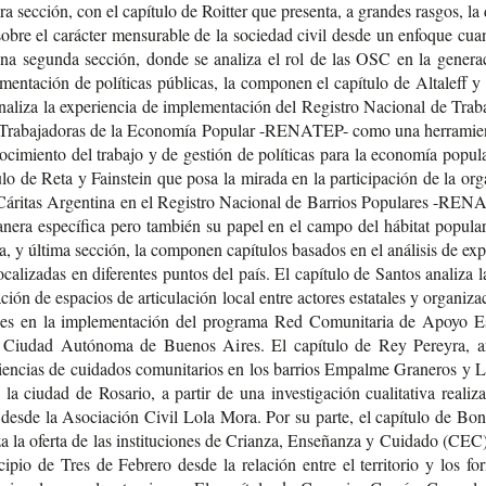
­ra sec­ción, con el capí­tu­lo de Roit­ter que pre­sen­ta, a gran­des ras­gos, la 
obre el carác­ter men­su­ra­ble de la socie­dad civil desde un enfo­que cuan­ti
na segun­da sec­ción, donde se ana­li­za el rol de las OSC en la gene­ra­
men­ta­ción de polí­ti­cas públi­cas, la com­po­nen el capí­tu­lo de Alta­leff
a­li­za la expe­rien­cia de imple­men­ta­ción del Regis­tro Nacio­nal de Tra­ba
 Tra­ba­ja­do­ras de la Eco­no­mía Popu­lar -​RENATEP- como una herra­mien
o­ci­mien­to del tra­ba­jo y de ges­tión de polí­ti­cas para la eco­no­mía popu­l
u­lo de Reta y Fains­tein que posa la mira­da en la par­ti­ci­pa­ción de la orga
Cári­tas Argen­ti­na en el Regis­tro Nacio­nal de Barrios Popu­la­res -​RE
ne­ra espe­cí­fi­ca pero tam­bién su papel en el campo del hábi­tat popu­la
­ra, y últi­ma sec­ción, la com­po­nen capí­tu­los basa­dos en el aná­li­sis de exp
oca­li­za­das en dife­ren­tes pun­tos del país. El capí­tu­lo de San­tos ana­li­za 
ra­ción de espa­cios de arti­cu­la­ción local entre acto­res esta­ta­les y orga­ni­za­
­les en la imple­men­ta­ción del pro­gra­ma Red Comu­ni­ta­ria de Apoyo Es
 Ciu­dad Autó­no­ma de Bue­nos Aires. El capí­tu­lo de Rey Perey­ra, ana
ien­cias de cui­da­dos comu­ni­ta­rios en los barrios Empal­me Gra­ne­ros y
la ciu­dad de Rosa­rio, a par­tir de una inves­ti­ga­ción cua­li­ta­ti­va rea­li­z
desde la Aso­cia­ción Civil Lola Mora. Por su parte, el capí­tu­lo de Bon­
­za la ofer­ta de las ins­ti­tu­cio­nes de Crian­za, Ense­ñan­za y Cui­da­do (CEC
i­pio de Tres de Febre­ro desde la rela­ción entre el terri­to­rio y los for