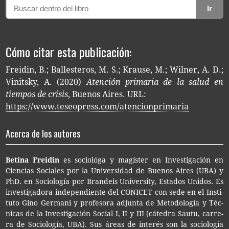
Ir
Cómo citar esta publicación:
Freidin, B.; Ballesteros, M. S.; Krause, M.; Wilner, A. D.;
Vinitsky, A. (2020)
Atención primaria de la salud en
tiempos de crisis
, Buenos Aires. URL:
https://www.teseopress.com/atencionprimaria
Acerca de los autores
Beti­na Freidin
es socio­ló­ga y magís­ter en Inves­ti­ga­ción en
Cien­cias Socia­les por la Uni­ver­si­dad de Bue­nos Aires (UBA) y
PhD. en Socio­lo­gía por Bran­deis Uni­ver­sity, Esta­dos Uni­dos. Es
inves­ti­ga­do­ra inde­pen­dien­te del CONI­CET con sede en el Ins­ti­
tu­to Gino Ger­ma­ni y pro­fe­so­ra adjun­ta de Meto­do­lo­gía y Téc­
ni­cas de la Inves­ti­ga­ción Social I, II y III (cáte­dra Sautu, carre­
ra de Socio­lo­gía, UBA). Sus áreas de inte­rés son la socio­lo­gía