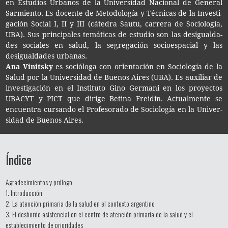
en Estu­dios Urba­nos de la Uni­ver­si­dad Nacio­nal de Gene­ral
Sar­mien­to. Es docen­te de Meto­do­lo­gía y Téc­ni­cas de la Inves­ti­
ga­ción Social I, II y III (cáte­dra Sautu, carre­ra de Socio­lo­gía,
UBA). Sus prin­ci­pa­les temá­ti­cas de estu­dio son las desigual­da­
des socia­les en salud, la segre­ga­ción socio­es­pa­cial y las
desigual­da­des urbanas.
Ana Vinitsky
es soció­lo­ga con orien­ta­ción en Socio­lo­gía de la
Salud por la Uni­ver­si­dad de Bue­nos Aires (UBA). Es auxi­liar de
inves­ti­ga­ción en el Ins­ti­tu­to Gino Ger­ma­ni en los pro­yec­tos
UBACYT y PICT que diri­ge Beti­na Frei­din. Actual­men­te se
encuen­tra cur­san­do el Pro­fe­so­ra­do de Socio­lo­gía en la Uni­ver­
si­dad de Bue­nos Aires.
Índice
Agradecimientos y prólogo
1. Introducción
2. La atención primaria de la salud en el contexto argentino
3. El desborde asistencial en el centro de atención primaria de la salud y el
establecimiento de prioridades