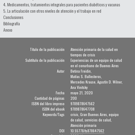
4. Medicamentos, tratamientos integrales para pacientes diabéticos y vacunas
5. La articulación con otros niveles de atención y el trabajo en red
Conclusiones
Bibliografía
Anexo
Título de la publicación
Atención primaria de la salud en
tiempos de crisis
Subtítulo de la publicación
Experiencias de un equipo de salud
en el conurbano de Buenos Aires
Autor
Betina Freidin,
Matías S. Ballesteros,
Mercedes Krause, Agustín D. Wilner,
Ana Vinitsky
Fecha
mayo 21, 2020
Cantidad de páginas
200
ISBN del libro impreso
9789878647562
ISBN del ebook
9789878647708
Keywords/Tags
crisis, Gran Buenos Aires, equipo
de salud, servicios de salud,
Atención primaria
DOI
10.55778/ts878647562