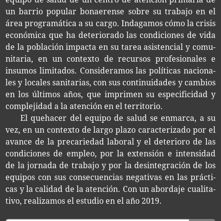
un barrio popu­lar bonae­ren­se sobre su tra­ba­jo en el
área pro­gra­má­ti­ca a su cargo. Inda­ga­mos cómo la cri­sis
eco­nó­mi­ca que ha dete­rio­ra­do las con­di­cio­nes de vida
de la pobla­ción impac­ta en su tarea asis­ten­cial y comu­
ni­ta­ria, en un con­tex­to de recur­sos pro­fe­sio­na­les e
insu­mos limi­ta­dos. Con­si­de­ra­mos las polí­ti­cas nacio­na­
les y loca­les sani­ta­rias, con sus con­ti­nui­da­des y cam­bios
en los últi­mos años, que impri­men su espe­ci­fi­ci­dad y
com­ple­ji­dad a la aten­ción en el territorio.
El queha­cer del equi­po de salud se enmar­ca, a su
vez, en un con­tex­to de largo plazo carac­te­ri­za­do por el
avan­ce de la pre­ca­rie­dad labo­ral y el dete­rio­ro de las
con­di­cio­nes de empleo, por la exten­sión e inten­si­dad
de la jor­na­da de tra­ba­jo y por la desin­te­gra­ción de los
equi­pos con sus con­se­cuen­cias nega­ti­vas en las prác­ti­
cas y la cali­dad de la aten­ción. Con un abor­da­je cua­li­ta­
ti­vo, rea­li­za­mos el estu­dio en el año 2019.