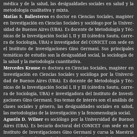
médi­ca y de la salud, las desigual­da­des socia­les en salud y la
meto­do­lo­gía cua­li­ta­ti­va y mixta.
Matías S. Ballesteros
es doc­tor en Cien­cias Socia­les, magís­ter
en Inves­ti­ga­ción en Cien­cias Socia­les y soció­lo­go por la Uni­ver­
si­dad de Bue­nos Aires (UBA). Es docen­te de Meto­do­lo­gía y Téc­
ni­cas de la Inves­ti­ga­ción Social I, II y III (cáte­dra Sautu, carre­
ra de Socio­lo­gía, UBA) e inves­ti­ga­dor del CONI­CET con sede en
el Ins­ti­tu­to de Inves­ti­ga­cio­nes Gino Ger­ma­ni. Sus prin­ci­pa­les
temá­ti­cas de estu­dio son la desigual­dad social, la socio­lo­gía de
la salud y la meto­do­lo­gía cuantitativa.
Mer­ce­des Krause
es doc­to­ra en Cien­cias Socia­les, magís­ter en
Inves­ti­ga­ción en Cien­cias Socia­les y soció­lo­ga por la Uni­ver­si­
dad de Bue­nos Aires (UBA). Es docen­te de Meto­do­lo­gía y Téc­
ni­cas de la Inves­ti­ga­ción Social I, II y III (cáte­dra Sautu, carre­
ra de Socio­lo­gía, UBA) e inves­ti­ga­do­ra del Ins­ti­tu­to de Inves­ti­
ga­cio­nes Gino Ger­ma­ni. Sus temas de inte­rés son el aná­li­sis de
cla­ses socia­les y géne­ro, las desigual­da­des socia­les en salud,
las meto­do­lo­gías de la inves­ti­ga­ción y la feno­me­no­lo­gía social.
Agus­tín D. Wilner
es soció­lo­go por la Uni­ver­si­dad de Bue­nos
Aires (UBA). Es beca­rio doc­to­ral del CONI­CET con sede en el
Ins­ti­tu­to de Inves­ti­ga­cio­nes Gino Ger­ma­ni y cursa la Maes­tría