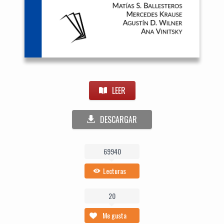
LEER
DESCARGAR
69940
Lecturas
20
Me gusta