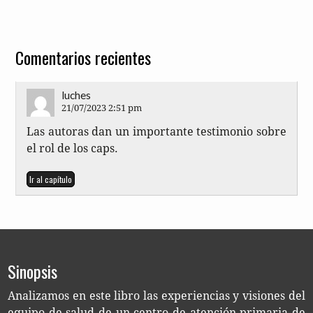
Comentarios recientes
luches
21/07/2023 2:51 pm
Las auto­ras dan un impor­tan­te tes­ti­mo­nio sobre
el rol de los caps.
Ir al capítulo
Sinopsis
Ana­li­za­mos en este libro las expe­rien­cias y visio­nes del
equi­po de salud de un cen­tro de aten­ción pri­ma­ria de