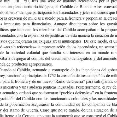
 rural. En 1751, tras una serie de malo­nes aci­ca­tea­dos por la pre­s
ne­ra en pleno terri­to­rio indí­ge­na, el Cabil­do de Bue­nos Aires con­vo­
­do abier­to” del que par­ti­ci­pa­ron los hacen­da­dos y jefes mili­cia­nos que 
r la crea­ción de mili­cias a suel­do para la fron­te­ra y pro­po­nían la crea­
os impues­tos para finan­ciar­las. Aun­que dis­cu­tie­ron sobre los gra­vá­
í­fi­cos que impo­ner, los miem­bros del Cabil­do acom­pa­ña­ron la pro­pue
cen­da­dos con la espe­ran­za de jus­ti­fi­car de esta mane­ra la crea­ción de 
­tos que mejo­ra­ran las exi­guas arcas muni­ci­pa­les. De este modo, el C
ó –no sin reti­cen­cias– la repre­sen­ta­ción de los hacen­da­dos, un sec­tor
e de la socie­dad colo­nial que hun­día sus intere­ses en un mundo rur
a­ba a des­pe­gar al com­pás del cre­ci­mien­to demo­grá­fi­co y del aumen­t
­da de pro­duc­tos agropecuarios.
uan­do el Cabil­do, actuan­do a con­tra­pe­lo de las inten­cio­nes del gober
rey, san­cio­nó a prin­ci­pios de 1752 la crea­ción de tres com­pa­ñías de mili
do para la fron­te­ra y de un nuevo “Ramo de Gue­rra” para sufra­gar­las, 
a ini­cia­ti­va y una auda­cia polí­ti­cas inusi­ta­das. Pos­te­rior­men­te, el rey des
lo actua­do y orde­nó que se for­ma­ran “pue­blos defen­si­vos” en la fron­te­r
o­cia­ción del Cabil­do con los fun­cio­na­rios colo­nia­les y las nece­si­da­de
 de la gober­na­ción ase­gu­ra­ron la con­ti­nui­dad de las com­pa­ñías de bl
y del Ramo de Gue­rra. Claro que no se tra­ta­ba de una situa­ción de ab
día fren­te a la Coro­na, sino que la auto­no­mía que se cons­tru­yó el Cabil