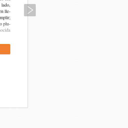
n lado,
Siguiente
en lle­
m­plir;
vo plu­
o­ci­da