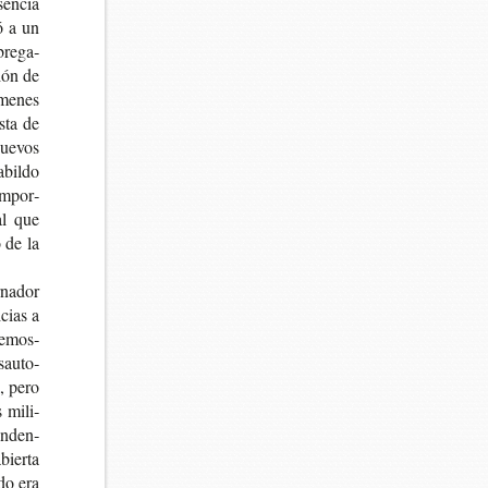
en­cia
có a un
bre­ga­
ción de
me­nes
s­ta de
nue­vos
abil­do
 impor­
al que
o de la
­na­dor
­cias a
demos­
­au­to­
a, pero
s mili­
an­den­
ier­ta
­do era