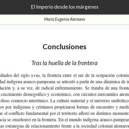
El Imperio desde los márgenes
María Eugenia Alemano
Conclusiones
Tras la huella de la frontera
ia­dos del siglo
xviii
, la fron­te­ra entre el sur de la ocu­pa­ción colo­ni
dad indí­ge­na arauco-​pampeana se arti­cu­ló a par­tir de una diná­mi­ca de i
­la­ción y, a su vez, de radi­cal enfren­ta­mien­to. Se tra­ta­ba de una fron­t
cre­ci­mien­to demo­grá­fi­co y eco­nó­mi­co, con cir­cui­tos mer­can­ti­les ates­t
­fu­so comer­cio inter­ét­ni­co. La cul­tu­ra mate­rial y el uni­ver­so sim­bó­li­
­dos por indí­ge­nas y cris­tia­nos pro­pi­cia­ron for­mas de encuen­tro y medi
e el con­flic­to fun­da­men­tal por el terri­to­rio aflo­ró en dis­tin­tos momen­t
n­cia se ense­ño­reó en la fron­te­ra. En el mundo indí­ge­na arauco-​pampea
sas estra­te­gias de rela­cio­na­mien­to fren­te a la socie­dad colo­nial alen­ta­r