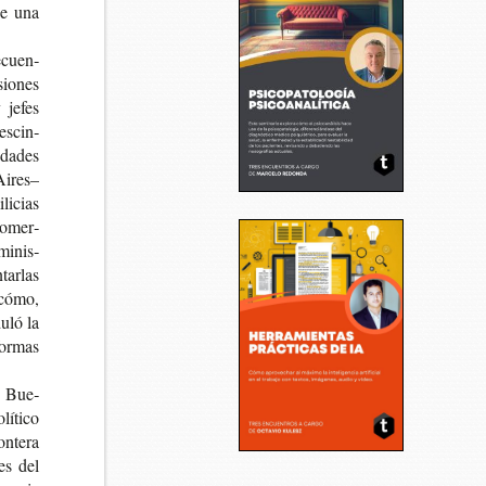
 de una
e­cuen­
sio­nes
y jefes
es­cin­
­da­des
Aires–
li­cias
 comer­
mi­nis­
tar­las
 cómo,
u­ló la
for­mas
de Bue­
í­ti­co
n­te­ra
ses del