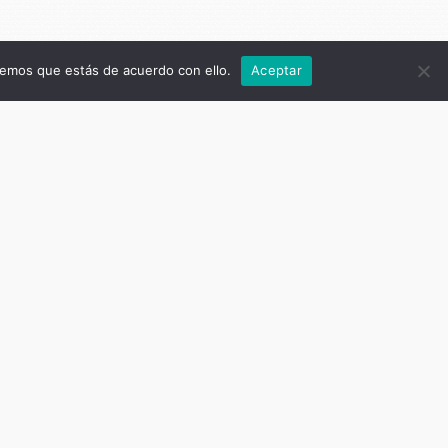
remos que estás de acuerdo con ello.
Aceptar
res,
as