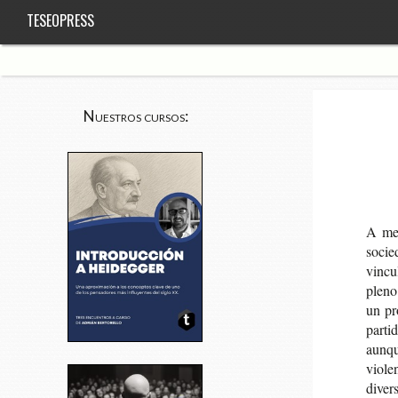
TESEOPRESS
Nuestros cursos:
A med
socie­
vin­cu
pleno 
un pro
par­ti
aun­qu
vio­le
diver­