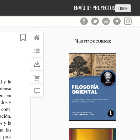
ENVÍO DE PROYECTOS
LOGIN
Nuestros cursos:
al y la
nten­sa
e­ra en
a­dos y
co com­
a­ción,
os y la
no, las
on pro­