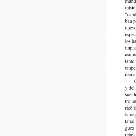
mundo
misio­
“cabil
ban po
nue­v
espe­c
los ha
impues
asu­mi
tan­t
empe­z
deman
C
y del 
suel­
tró un
ri­zó 
la neg
ta­res
gues 
rebel­