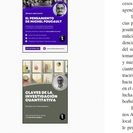
ce­sos
agen­d
L
cias p
jesuí­
mili­c
den­c
del s
toma­r
y nue­
cian­t
tra­ci
hacia
en el 
lucha 
borbó
E
nos Ai
local 
le per