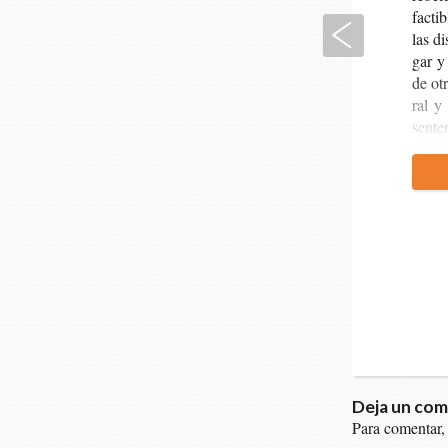
fac­ti
Anterior
las di
gar y 
de otr
ral y 
sen­te
Deja un com
Para comentar,