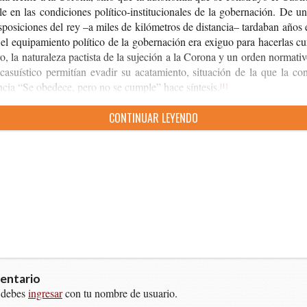
­ble en las con­di­cio­nes político-​institucionales de la gober­na­ción. De u
s­po­si­cio­nes del rey –a miles de kiló­me­tros de dis­tan­cia– tar­da­ban años 
el equi­pa­mien­to polí­ti­co de la gober­na­ción era exi­guo para hacer­las cu
o, la natu­ra­le­za pac­tis­ta de la suje­ción a la Coro­na y un orden nor­ma­ti­
casuís­ti­co per­mi­tían eva­dir su aca­ta­mien­to, situa­ción de la que la con
n­cia “Se obe­de­ce, pero no se cum­ple” hace síntesis.
[1]
CON­TI­NUAR LEYENDO
entario
 debes
ingresar
con tu nombre de usuario.