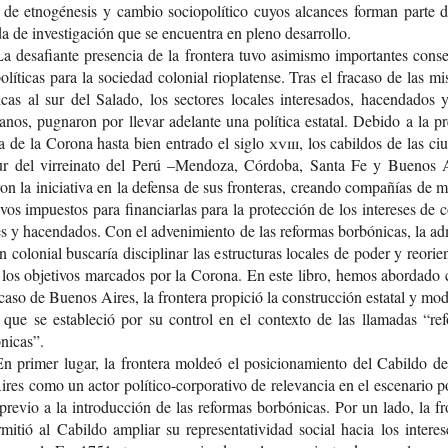
 de etno­gé­ne­sis y cam­bio socio­po­lí­ti­co cuyos alcan­ces for­man parte
a de inves­ti­ga­ción que se encuen­tra en pleno desarrollo.
a desa­fian­te pre­sen­cia de la fron­te­ra tuvo asi­mis­mo impor­tan­tes con­s
olí­ti­cas para la socie­dad colo­nial rio­pla­ten­se. Tras el fra­ca­so de las mi
ti­cas al sur del Sala­do, los sec­to­res loca­les intere­sa­dos, hacen­da­dos 
ia­nos, pug­na­ron por lle­var ade­lan­te una polí­ti­ca esta­tal. Debi­do a la pr
ia de la Coro­na hasta bien entra­do el siglo
xviii
, los cabil­dos de las ciu
ur del virrei­na­to del Perú –Men­do­za, Cór­do­ba, Santa Fe y Bue­nos 
on la ini­cia­ti­va en la defen­sa de sus fron­te­ras, crean­do com­pa­ñías de mi
vos impues­tos para finan­ciar­las para la pro­tec­ción de los intere­ses de
es y hacen­da­dos. Con el adve­ni­mien­to de las refor­mas bor­bó­ni­cas, la ad
ón colo­nial bus­ca­ría dis­ci­pli­nar las estruc­tu­ras loca­les de poder y reorien­
 los obje­ti­vos mar­ca­dos por la Coro­na. En este libro, hemos abor­da­do
caso de Bue­nos Aires, la fron­te­ra pro­pi­ció la cons­truc­ción esta­tal y mod
que se esta­ble­ció por su con­trol en el con­tex­to de las lla­ma­das “re
nicas”.
n pri­mer lugar, la fron­te­ra mol­deó el posi­cio­na­mien­to del Cabil­do 
res como un actor político-​corporativo de rele­van­cia en el esce­na­rio pol
pre­vio a la intro­duc­ción de las refor­mas bor­bó­ni­cas. Por un lado, la fro
­mi­tió al Cabil­do ampliar su repre­sen­ta­ti­vi­dad social hacia los intere­