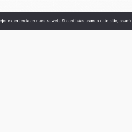
jor experiencia en nuestra web. Si continúas usando este sitio, asumi
Título de la publicación
El Imperio desde los márgenes
Subtítulo de la publicación
La frontera de Buenos Aires en tiempos
borbónicos (1752-1806)
Autor
María Eugenia Alemano
Fecha
agosto 11, 2022
Cantidad de páginas
386
ISBN del libro impreso
9789877233469
Keywords/Tags
blandengues, milicias, Cabildo de Buenos Ai
frontera, Reformas Borbónicas
DOI
10.55778/ts877233469
Copyright
2022 / Editorial Teseo
Imagen de tapa
Buenos Aires desde el camino de las carret