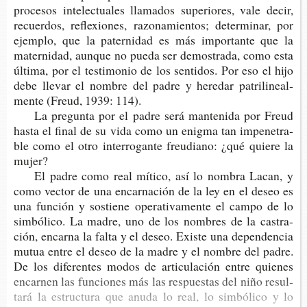
pro­ce­sos inte­lec­tua­les lla­ma­dos supe­rio­res, vale decir,
recuer­dos, refle­xio­nes, razo­na­mien­tos; deter­mi­nar, por
ejem­plo, que la pater­ni­dad es más impor­tan­te que la
mater­ni­dad, aun­que no pueda ser demos­tra­da, como esta
últi­ma, por el tes­ti­mo­nio de los sen­ti­dos. Por eso el hijo
debe lle­var el nom­bre del padre y here­dar patri­li­neal­
men­te (Freud, 1939: 114).
La pre­gun­ta por el padre será man­te­ni­da por Freud
hasta el final de su vida como un enig­ma tan impe­ne­tra­
ble como el otro inte­rro­gan­te freu­diano: ¿qué quie­re la
mujer?
El padre como real míti­co, así lo nom­bra Lacan, y
como vec­tor de una encar­na­ción de la ley en el deseo es
una fun­ción y sos­tie­ne ope­ra­ti­va­men­te el campo de lo
sim­bó­li­co. La madre, uno de los nom­bres de la cas­tra­
ción, encar­na la falta y el deseo. Exis­te una depen­den­cia
mutua entre el deseo de la madre y el nom­bre del padre.
De los dife­ren­tes modos de arti­cu­la­ción entre quie­nes
encar­nen las fun­cio­nes más las res­pues­tas del niño resul­
ta­rá la estruc­tu­ra que anuda lo real, lo sim­bó­li­co y lo