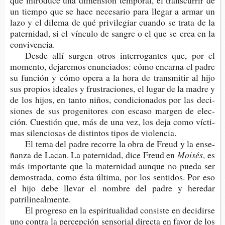
que intro­du­ce una dimen­sión tem­po­ral, el trans­cu­rrir de
un tiem­po que se hace nece­sa­rio para lle­gar a armar un
lazo y el dile­ma de qué pri­vi­le­giar cuan­do se trata de la
pater­ni­dad, si el víncu­lo de san­gre o el que se crea en la
convivencia.
Desde allí sur­gen otros inte­rro­gan­tes que, por el
momen­to, deja­re­mos enun­cia­dos: cómo encar­na el padre
su fun­ción y cómo opera a la hora de trans­mi­tir al hijo
sus pro­pios idea­les y frus­tra­cio­nes, el lugar de la madre y
de los hijos, en tanto niños, con­di­cio­na­dos por las deci­
sio­nes de sus pro­ge­ni­to­res con esca­so mar­gen de elec­
ción. Cues­tión que, más de una vez, los deja como víc­ti­
mas silen­cio­sas de dis­tin­tos tipos de violencia.
El tema del padre reco­rre la obra de Freud y la ense­
ñan­za de Lacan. La pater­ni­dad, dice Freud en
Moisés
, es
más impor­tan­te que la mater­ni­dad aun­que no pueda ser
demos­tra­da, como ésta últi­ma, por los sen­ti­dos. Por eso
el hijo debe lle­var el nom­bre del padre y here­dar
patrilinealmente.
El pro­gre­so en la espi­ri­tua­li­dad con­sis­te en deci­dir­se
uno con­tra la per­cep­ción sen­so­rial direc­ta en favor de los