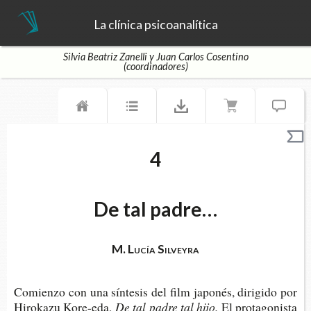
La clínica psicoanalítica
Silvia Beatriz Zanelli y Juan Carlos Cosentino
(coordinadores)
4
De tal padre…
M. Lucía Silveyra
Comien­zo con una sín­te­sis del film japo­nés, diri­gi­do por
Hiro­ka­zu Kore-eda,
De tal padre tal hijo.
El pro­ta­go­nis­ta