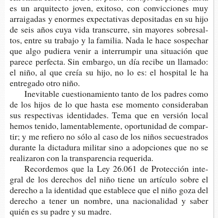
es un arqui­tec­to joven, exi­to­so, con con­vic­cio­nes muy
arrai­ga­das y enor­mes expec­ta­ti­vas depo­si­ta­das en su hijo
de seis años cuya vida trans­cu­rre, sin mayo­res sobre­sal­
tos, entre su tra­ba­jo y la fami­lia. Nada le hace sos­pe­char
que algo pudie­ra venir a inte­rrum­pir una situa­ción que
pare­ce per­fec­ta. Sin embar­go, un día reci­be un lla­ma­do:
el niño, al que creía su hijo, no lo es: el hos­pi­tal le ha
entre­ga­do otro niño.
Inevi­ta­ble cues­tio­na­mien­to tanto de los padres como
de los hijos de lo que hasta ese momen­to con­si­de­ra­ban
sus res­pec­ti­vas iden­ti­da­des. Tema que en ver­sión local
hemos teni­do, lamen­ta­ble­men­te, opor­tu­ni­dad de com­par­
tir; y me refie­ro no sólo al caso de los niños secues­tra­dos
duran­te la dic­ta­du­ra mili­tar sino a adop­cio­nes que no se
rea­li­za­ron con la trans­pa­ren­cia requerida.
Recor­de­mos que la Ley 26.061 de Pro­tec­ción inte­
gral de los dere­chos del niño tiene un artícu­lo sobre el
dere­cho a la iden­ti­dad que esta­ble­ce que el niño goza del
dere­cho a tener un nom­bre, una nacio­na­li­dad y saber
quién es su padre y su madre.