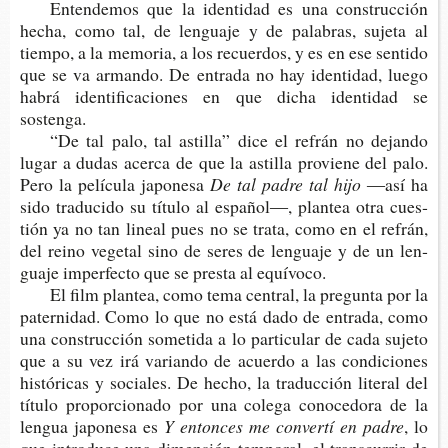
Enten­de­mos que la iden­ti­dad es una cons­truc­ción
hecha, como tal, de len­gua­je y de pala­bras, suje­ta al
tiem­po, a la memo­ria, a los recuer­dos, y es en ese sen­ti­do
que se va arman­do. De entra­da no hay iden­ti­dad, luego
habrá iden­ti­fi­ca­cio­nes en que dicha iden­ti­dad se
sostenga.
“De tal palo, tal asti­lla” dice el refrán no dejan­do
lugar a dudas acer­ca de que la asti­lla pro­vie­ne del palo.
Pero la pelí­cu­la japonesa
De tal padre tal hijo
―
así ha
sido tra­du­ci­do su títu­lo al espa­ñol―, plan­tea otra cues­
tión ya no tan lineal pues no se trata, como en el refrán,
del reino vege­tal sino de seres de len­gua­je y de un len­
gua­je imper­fec­to que se pres­ta al equívoco.
El film plan­tea, como tema cen­tral, la pre­gun­ta por la
pater­ni­dad. Como lo que no está dado de entra­da, como
una cons­truc­ción some­ti­da a lo par­ti­cu­lar de cada suje­to
que a su vez irá varian­do de acuer­do a las con­di­cio­nes
his­tó­ri­cas y socia­les. De hecho, la tra­duc­ción lite­ral del
títu­lo pro­por­cio­na­do por una cole­ga cono­ce­do­ra de la
len­gua japo­ne­sa es
Y enton­ces me con­ver­tí en padre
, lo