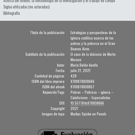
Acerca del diseño, la metodología de la investigación y el trabajo de campo
Siglas utilizadas (no aclaradas)
Bibliografía
Título de la publicación
Estrategias y perspectivas de la
Iglesia católica acerca de los
pobres y la pobreza en el Gran
Buenos Aires
Subtítulo de la publicación
El caso de la diócesis de Merlo-
Moreno
Autor
María Belén Aenlle
Fecha
julio 21, 2021
Cantidad de páginas
428
ISBN del libro impreso
9789878808666
ISBN del ebook
9789878808857
Keywords/Tags
Pobres – Pobreza – iglesia –
Catolicismo – Especialistas
DOI
10.55778/ts878808666
Copyright
2021
Imagen de tapa
Markus Spiske en Pexels