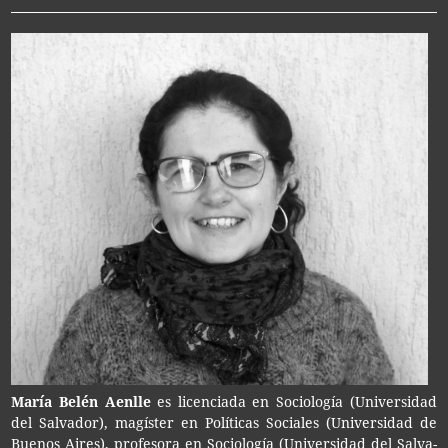
María Belén Aenlle
es licen­cia­da en Socio­lo­gía (Uni­ver­si­dad
del Sal­va­dor), magís­ter en Polí­ti­cas Socia­les (Uni­ver­si­dad de
Bue­nos Aires), pro­fe­so­ra en Socio­lo­gía (Uni­ver­si­dad del Sal­va­