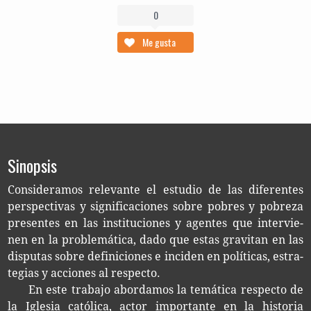
0
Me gusta
Sinopsis
Con­si­de­ra­mos rele­van­te el estu­dio de las dife­ren­tes
pers­pec­ti­vas y sig­ni­fi­ca­cio­nes sobre pobres y pobre­za
pre­sen­tes en las ins­ti­tu­cio­nes y agen­tes que inter­vie­
nen en la pro­ble­má­ti­ca, dado que estas gra­vi­tan en las
dispu­tas sobre defi­ni­cio­nes e inci­den en polí­ti­cas, estra­
te­gias y accio­nes al respecto.
En este tra­ba­jo abor­da­mos la temá­ti­ca res­pec­to de
la Igle­sia cató­li­ca, actor impor­tan­te en la his­to­ria