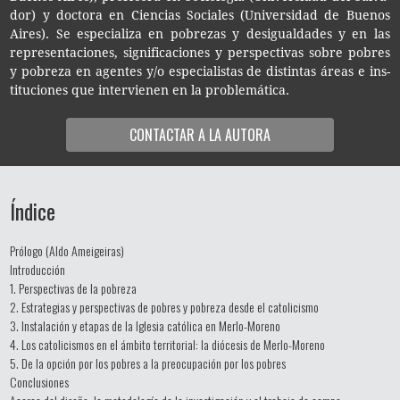
dor) y doc­to­ra en Cien­cias Socia­les (Uni­ver­si­dad de Bue­nos
Aires). Se espe­cia­li­za en pobre­zas y desigual­da­des y en las
repre­sen­ta­cio­nes, sig­ni­fi­ca­cio­nes y pers­pec­ti­vas sobre pobres
y pobre­za en agen­tes y/o espe­cia­lis­tas de dis­tin­tas áreas e ins­
ti­tu­cio­nes que inter­vie­nen en la problemática.
CON­TAC­TAR A LA AUTORA
Índice
Prólogo (Aldo Ameigeiras)
Introducción
1. Perspectivas de la pobreza
2. Estrategias y perspectivas de pobres y pobreza desde el catolicismo
3. Instalación y etapas de la Iglesia católica en Merlo-Moreno
4. Los catolicismos en el ámbito territorial: la diócesis de Merlo-Moreno
5. De la opción por los pobres a la preocupación por los pobres
Conclusiones