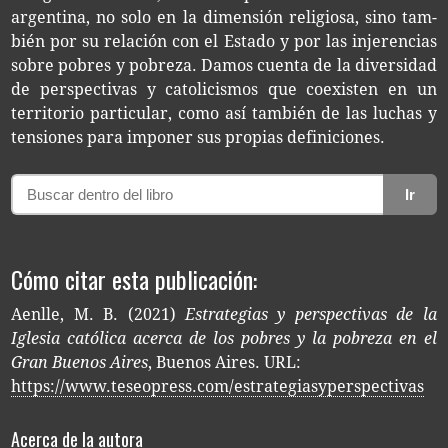
argen­ti­na, no solo en la dimen­sión reli­gio­sa, sino tam­
bién por su rela­ción con el Esta­do y por las inje­ren­cias
sobre pobres y pobre­za. Damos cuen­ta de la diver­si­dad
de pers­pec­ti­vas y cato­li­cis­mos que coexis­ten en un
terri­to­rio par­ti­cu­lar, como así tam­bién de las luchas y
ten­sio­nes para impo­ner sus pro­pias definiciones.
Ir
Cómo citar esta publicación:
Aenlle, M. B. (2021)
Estrategias y perspectivas de la
Iglesia católica acerca de los pobres y la pobreza en el
Gran Buenos Aires
, Buenos Aires. URL:
https://www.teseopress.com/estrategiasyperspectivas
Acerca de la autora