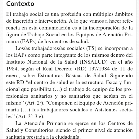
Contexto
El tra­ba­jo social es una pro­fe­sión con múl­ti­ples ámbi­tos
de inser­ción e inter­ven­ción. A lo que vamos a hacer refe­
ren­cia en esta comu­nicación es a la incor­po­ra­ción de la
figu­ra de Tra­ba­jo Social en los Equi­pos de Aten­ción Pri­
ma­ria (EAPs) de los cen­tros de salud.
Los/as tra­ba­ja­do­res/as socia­les (TS) se incor­po­ran a
los EAPs como parte inte­gran­te de los mis­mos den­tro del
Ins­ti­tu­to Nacio­nal de la Salud (INSA­LUD) en el año
1984, según el Real Decre­to (RD) 137/1984 de 11 de
enero, sobre Estruc­tu­ras Bási­cas de Salud. Siguien­do
este RD “el cen­tro de salud es la estruc­tu­ra físi­ca y fun­
cio­nal que posi­bi­li­ta (…) el tra­ba­jo de equi­po de los pro­
fe­sio­na­les sani­ta­rios y no sani­ta­rios que actúan en el
mismo” (Art. 2º). “Com­po­nen el Equi­po de Aten­ción pri­
ma­ria (…) los tra­ba­ja­do­res socia­les o Asis­ten­tes socia­
les” (Art. 3º. 3 e).
La Aten­ción Pri­ma­ria se ejer­ce en los Cen­tros de
Salud y Con­sul­to­rios, sien­do el pri­mer nivel de aten­ción
sani­taria pres­ta­da a la ciudadanía.