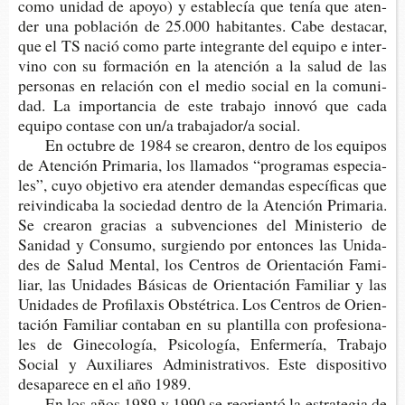
como uni­dad de apoyo) y esta­ble­cía que tenía que aten­
der una pobla­ción de 25.000 habi­tan­tes. Cabe des­ta­car,
que el TS nació como parte inte­gran­te del equi­po e inter­
vino con su for­ma­ción en la aten­ción a la salud de las
per­so­nas en rela­ción con el medio social en la comu­ni­
dad. La impor­tan­cia de este tra­ba­jo inno­vó que cada
equi­po con­ta­se con un/a tra­ba­ja­dor/a social.
En octu­bre de 1984 se crea­ron, den­tro de los equi­pos
de Aten­ción Pri­ma­ria, los lla­ma­dos “pro­gra­mas espe­cia­
les”, cuyo obje­ti­vo era aten­der deman­das espe­cí­fi­cas que
reivin­di­ca­ba la socie­dad den­tro de la Aten­ción Prima­ria.
Se crea­ron gra­cias a sub­ven­cio­nes del Minis­te­rio de
Sani­dad y Con­su­mo, sur­gien­do por enton­ces las Uni­da­
des de Salud Men­tal, los Cen­tros de Orien­ta­ción Fami­
liar, las Uni­da­des Bási­cas de Orien­ta­ción Fami­liar y las
Uni­da­des de Pro­fi­la­xis Obs­té­tri­ca. Los Cen­tros de Orien­
ta­ción Fami­liar con­ta­ban en su plan­ti­lla con pro­fe­sio­na­
les de Gine­co­lo­gía, Psi­co­lo­gía, Enfer­me­ría, Tra­ba­jo
Social y Auxi­lia­res Admi­nis­tra­ti­vos. Este dispo­sitivo
des­a­pa­re­ce en el año 1989.
En los años 1989 y 1990 se reorien­tó la estra­te­gia de