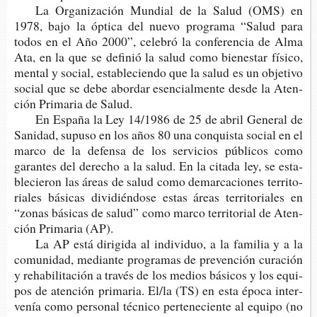
La Orga­ni­za­ción Mun­dial de la Salud (OMS) en
1978, bajo la ópti­ca del nuevo pro­gra­ma “Salud para
todos en el Año 2000”, cele­bró la con­fe­ren­cia de Alma
Ata, en la que se defi­nió la salud como bie­nes­tar físi­co,
men­tal y social, esta­ble­cien­do que la salud es un obje­tivo
social que se debe abor­dar esen­cial­men­te desde la Aten­
ción Pri­ma­ria de Salud.
En Espa­ña la Ley 14/1986 de 25 de abril Gene­ral de
Sani­dad, supu­so en los años 80 una con­quis­ta social en el
marco de la defen­sa de los ser­vi­cios públi­cos como
garan­tes del dere­cho a la salud. En la cita­da ley, se esta­
ble­cie­ron las áreas de salud como demar­ca­cio­nes terri­to­
ria­les bási­cas divi­dién­do­se estas áreas terri­to­ria­les en
“zonas bási­cas de salud” como marco terri­to­rial de Aten­
ción Pri­ma­ria (AP).
La AP está diri­gi­da al indi­vi­duo, a la fami­lia y a la
co­munidad, median­te pro­gra­mas de pre­ven­ción cura­ción
y reha­bi­li­ta­ción a tra­vés de los medios bási­cos y los equi­
pos de aten­ción pri­ma­ria. El/la (TS) en esta época inter­
ve­nía como per­so­nal téc­ni­co per­te­ne­cien­te al equi­po (no