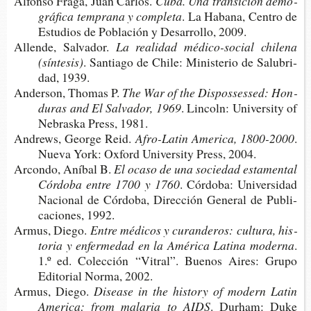
Alfon­so Fraga, Juan Carlos.
Cuba. Una tran­si­ción demo­
grá­fi­ca tem­pra­na y completa
. La Haba­na, Cen­tro de
Estu­dios de Pobla­ción y Desa­rro­llo, 2009.
Allen­de, Salvador.
La reali­dad médico-​social chi­le­na
(síntesis)
. San­tia­go de Chile: Minis­te­rio de Salu­bri­
dad, 1939.
Ander­son, Tho­mas P.
The War of the Dis­pos­ses­sed: Hon­
du­ras and El Sal­va­dor, 1969
. Lin­coln: Uni­ver­sity of
Nebras­ka Press, 1981.
Andrews, Geor­ge Reid.
Afro-​Latin Ame­ri­ca, 1800-2000
.
Nueva York: Oxford Uni­ver­sity Press, 2004.
Arcon­do, Aníbal B.
El ocaso de una socie­dad esta­men­tal
Cór­do­ba entre 1700 y 1760
. Cór­do­ba: Uni­ver­si­dad
Nacio­nal de Cór­do­ba, Direc­ción Gene­ral de Publi­
ca­cio­nes, 1992.
Armus, Diego.
Entre médi­cos y curanderos
:
cul­tu­ra, his­
to­ria y enfer­me­dad en la Amé­ri­ca Lati­na moderna
.
1.º ed. Colec­ción “Vitral”. Bue­nos Aires: Grupo
Edi­to­rial Norma, 2002.
Armus, Diego.
Disea­se in the his­tory of modern Latin
America
:
from mala­ria to AIDS
. Dur­ham: Duke