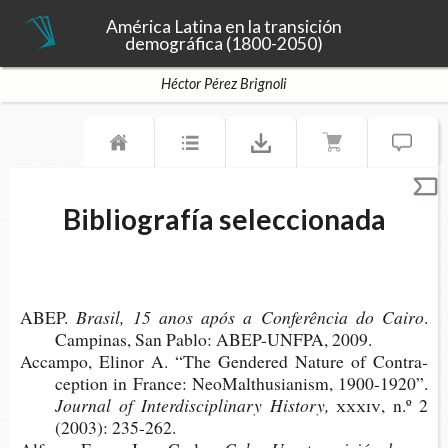
América Latina en la transición
demográfica (1800-2050)
Héctor Pérez Brignoli
Bibliografía seleccionada
ABEP.
Bra­sil, 15 anos após a Con­ferência do Cairo
.
Cam­pi­nas, San Pablo: ABEP-​UNFPA, 2009.
Accam­po, Eli­nor A. “The Gen­de­red Natu­re of Con­tra­
cep­tion in Fran­ce: Neo­Mal­t­hu­sia­nism, 1900-1920”.
Jour­nal of Inter­dis­ci­pli­nary History,
xxxiv
, n.º 2
(2003): 235-262.