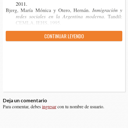
2011.
Bjerg, María Móni­ca y Otero, Hernán.
Inmi­gra­ción y
redes socia­les en la Argen­ti­na moderna
. Tan­dil:
CEMLA. IEHS, 1995.
CON­TI­NUAR LEYENDO
Deja un comentario
Para comentar, debes
ingresar
con tu nombre de usuario.