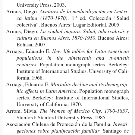
Uni­ver­sity Press, 2003.
Armus, Diego.
Ava­ta­res de la medi­ca­li­za­ción en Amé­ri­
ca lati­na (1870-1970)
. 1.º ed. Colec­ción “Salud
colec­ti­va”. Bue­nos Aires: Lugar Edi­to­rial, 2005.
Armus, Diego.
La ciu­dad impu­ra. Salud, tubercu­losis y
cul­tu­ra en Bue­nos Aires, 1870-1950
. Bue­nos Aires:
Edha­sa, 2007.
Arria­ga, Eduar­do E.
New life tables for Latin Ame­ri­can
popu­la­tions in the nine­teenth and twen­tieth
centuries
. Popu­la­tion mono­graph series. Ber­ke­ley:
Ins­ti­tu­te of Inter­na­tio­nal Stu­dies, Uni­ver­sity of Cali­
for­nia, 1968.
Arria­ga, Eduar­do E.
Mor­ta­lity decli­ne and its demo­grap­
hic effects in Latin America
. Popu­la­tion mono­graph
series. Ber­ke­ley: Ins­ti­tu­te of Inter­na­tio­nal Stu­dies,
Uni­ver­sity of Cali­for­nia, 1970.
Arrom, Silvia.
The Women of Mexi­co City, 1790-1857
.
Stan­ford: Stan­ford Uni­ver­sity Press, 1985.
Aso­cia­ción Chi­le­na de Pro­tec­ción de la Familia.
Inves­ti­
ga­cio­nes sobre pla­ni­fi­ca­ción familiar
. San­tia­go de