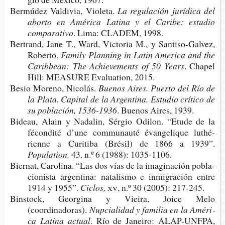
Ber­mú­dez Val­di­via, Violeta.
La regu­la­ción jurí­di­ca del
abor­to en Amé­ri­ca Lati­na y el Cari­be: estu­dio
comparativo
. Lima: CLA­DEM, 1998.
Ber­trand, Jane T., Ward, Vic­to­ria M., y Santiso-​Galvez,
Roberto.
Family Plan­ning in Latin Ame­ri­ca and the
Carib­bean: The Achie­ve­ments of 50 Years
.
Cha­pel
Hill: MEA­SU­RE Eva­lua­tion, 2015.
Besio Moreno, Nicolás.
Bue­nos Aires. Puer­to del Río de
la Plata. Capi­tal de la Argen­ti­na. Estu­dio crí­ti­co de
su pobla­ción, 1536-1936
. Bue­nos Aires, 1939.
Bideau, Alain y Nada­lin, Sér­gio Odi­lon. “Etude de la
fécon­di­té d’une com­mu­nau­té évan­ge­li­que lut­hé­
rien­ne a Curi­ti­ba (Bré­sil) de 1866 a 1939”.
Population,
43, n.º 6 (1988): 1035-1106.
Bier­nat, Caro­li­na. “Las dos vías de la ima­gi­na­ción pobla­
cio­nis­ta argen­ti­na: nata­lis­mo e inmi­gra­ción entre
1914 y 1955”.
Ciclos,
xv
, n.º 30 (2005): 217-245.
Bins­to­ck, Geor­gi­na y Viei­ra, Joice Melo
(coordinadoras).
Nup­cia­li­dad y fami­lia en la Amé­ri­
ca Lati­na actual
. Río de Janei­ro: ALAP-​UNFPA,