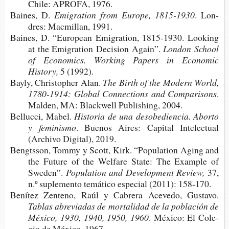
Chile: APRO­FA, 1976.
Bai­nes, D.
Emi­gra­tion from Euro­pe, 1815-1930
. Lon­
dres: Mac­mi­llan, 1991.
Bai­nes, D. “Euro­pean Emi­gra­tion, 1815-​1930. Loo­king
at the Emi­gra­tion Deci­sion Again”
.
Lon­don School
of Eco­no­mics. Working
P
apers in
E
conomic
H
istory,
5 (1992).
Bayly, Chris­top­her Alan.
The Birth of the Modern World,
1780-​1914: Glo­bal Con­nec­tions and Comparisons
.
Mal­den, MA: Bla­ck­well Publis­hing, 2004.
Belluc­ci, Mabel.
His­to­ria de una desobe­dien­cia. Abor­to
y feminismo
. Bue­nos Aires: Capi­tal Inte­lec­tual
(Archi­vo Digi­tal), 2019.
Bengts­son, Tommy y Scott, Kirk. “Popu­la­tion Aging and
the Futu­re of the Wel­fa­re State: The Exam­ple of
Sweden”.
Popu­la­tion and Deve­lop­ment Review,
37,
n
.
º suple­men­to temá­ti­co espe­cial (2011): 158-170.
Bení­tez Zen­teno, Raúl y Cabre­ra Ace­ve­do, Gustavo.
Tablas abre­via­das de mor­ta­li­dad de la pobla­ción de
Méxi­co, 1930, 1940, 1950, 1960
. Méxi­co: El Cole­
gio de Méxi­co, 1967.