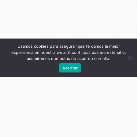
Usamos cookies para asegurar que te damos la mejor
experiencia en nuestra web. Si continúas usando este sitio,
asumiremos que estás de acuerdo con ello.
Anterior
Aceptar
Título de la publicación
Hacer
Subtítulo de la publicación
Ensayos sobre el recomenzar