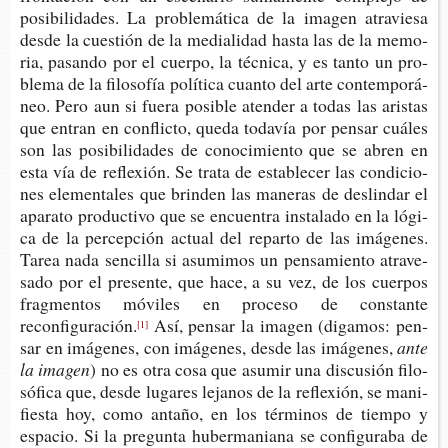
posi­bi­li­da­des. La pro­ble­má­ti­ca de la ima­gen atra­vie­sa
desde la cues­tión de la media­li­dad hasta las de la memo­
ria, pasan­do por el cuer­po, la téc­ni­ca, y es tanto un pro­
ble­ma de la filo­so­fía polí­ti­ca cuan­to del arte con­tem­po­rá­
neo. Pero aun si fuera posi­ble aten­der a todas las aris­tas
que entran en con­flic­to, queda toda­vía por pen­sar cuá­les
son las posi­bi­li­da­des de cono­ci­mien­to que se abren en
esta vía de refle­xión. Se trata de esta­ble­cer las con­di­cio­
nes ele­men­ta­les que brin­den las mane­ras de des­lin­dar el
apa­ra­to pro­duc­ti­vo que se encuen­tra ins­ta­la­do en la lógi­
ca de la per­cep­ción actual del repar­to de las imá­ge­nes.
Tarea nada sen­ci­lla si asu­mi­mos un pen­sa­mien­to atra­ve­
sa­do por el pre­sen­te, que hace, a su vez, de los cuer­pos
frag­men­tos móvi­les en pro­ce­so de cons­tan­te
reconfiguración.
Así, pen­sar la ima­gen (diga­mos: pen­
[1]
sar en imá­ge­nes, con imá­ge­nes, desde las imágenes,
ante
la imagen
) no es otra cosa que asu­mir una dis­cu­sión filo­
só­fi­ca que, desde luga­res leja­nos de la refle­xión, se mani­
fies­ta hoy, como anta­ño, en los tér­mi­nos de tiem­po y
espa­cio. Si la pre­gun­ta huber­ma­nia­na se con­fi­gu­ra­ba de