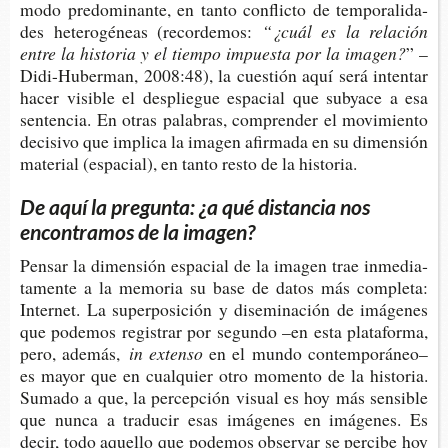
modo pre­do­mi­nan­te, en tanto con­flic­to de tem­po­ra­li­da­
des hete­ro­gé­neas (recordemos:
“¿cuál es la rela­ción
entre la his­to­ria y el tiem­po impues­ta por la imagen?
” –
Didi-​Huberman, 2008:48), la cues­tión aquí será inten­tar
hacer visi­ble el des­plie­gue espa­cial que sub­ya­ce a esa
sen­ten­cia. En otras pala­bras, com­pren­der el movi­mien­to
deci­si­vo que impli­ca la ima­gen afir­ma­da en su dimen­sión
mate­rial (espa­cial), en tanto resto de la historia.
De aquí la pregunta: ¿a qué distancia nos
encontramos de la imagen?
Pen­sar la dimen­sión espa­cial de la ima­gen trae inme­dia­
ta­men­te a la memo­ria su base de datos más com­ple­ta:
Inter­net. La super­po­si­ción y dise­mi­na­ción de imá­ge­nes
que pode­mos regis­trar por segun­do –en esta pla­ta­for­ma,
pero, además,
in extenso
en el mundo con­tem­po­rá­neo–
es mayor que en cual­quier otro momen­to de la his­to­ria.
Suma­do a que, la per­cep­ción visual es hoy más sen­si­ble
que nunca a tra­du­cir esas imá­ge­nes en imá­ge­nes. Es
decir, todo aque­llo que pode­mos obser­var se per­ci­be hoy