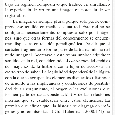
bajo un régi­men com­po­si­ti­vo que tra­du­ce en simul­tá­neo
la expe­rien­cia de ver en una ima­gen en poten­cia de ser
registrable.
La ima­gen es siem­pre plu­ral por­que sólo puede com­
pren­der­se ten­di­da en medio de una red. Esta red no se
con­fi­gu­ra, nece­sa­ria­men­te, com­pues­ta sólo por imá­ge­
nes, sino que otras for­mas del cono­ci­mien­to se encuen­
tran dis­pues­tas en rela­ción para­dig­má­ti­ca. De allí que el
carác­ter frag­men­ta­rio forme parte de la trama misma del
nudo ima­gi­nal. Acer­car­se a esta trama impli­ca adju­di­car
sen­ti­dos en la red, con­si­de­ran­do el
continuum
del archi­vo
de imá­ge­nes de la his­to­ria como lugar de acce­so a un
cier­to tipo de saber. La legi­bi­li­dad depen­de­rá de la lógi­ca
con la que se agru­pen los ele­men­tos dis­pues­tos (dis­tin­go:
de acuer­do a las impli­can­cias y con­di­cio­nes de posi­bi­li­
dad de su sur­gi­mien­to, el ori­gen o las exclu­sio­nes que
for­men parte de cada cons­te­la­ción) y de las rela­cio­nes
inter­nas que se esta­blez­can entre estos ele­men­tos. La
pre­mi­sa que afir­ma que “la his­to­ria se dis­gre­ga en imá­
ge­nes y no en his­to­rias” (Didi-​Huberman, 2008:171) ha