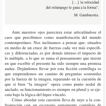
[…] la velocidad
del relámpago le gana a la forma”.
M. Gambarotta.
Ante nues­tros ojos pare­cie­ra estar arti­cu­lán­do­se el
caos que per­ci­bi­mos como mani­fes­ta­ción del mundo
con­tem­po­rá­neo. Nos incli­na­mos a pen­sar que, situa­dos
en medio de un cruce de fuer­zas cada vez más espe­cí­fi­
cas y dife­ren­cia­das, es por demás inten­so el impac­to de
lo múl­ti­ple, a lo que se suma el pen­sa­mien­to que insis­te
en que escri­bir el pre­sen­te ha sido siem­pre una pre­mi­sa
audaz. Deján­do­nos lle­var por esta fic­ción cen­trí­fu­ga es
que empren­de­mos un camino de pre­gun­tas sos­te­ni­das
por la fuer­za de la ima­gen, repa­ran­do en la cues­tión de
que si bien “la ima­gen” opera como punto nodal de
ancla­do, su fun­cio­na­mien­to es siem­pre en plu­ral y se eje­
cu­ta bajo la lógi­ca del hiper-vínculo.
Cómo abor­dar esta cues­tión lleva de suyo a la con­
fron­ta­ción con un esce­na­rio suma­men­te com­ple­jo de