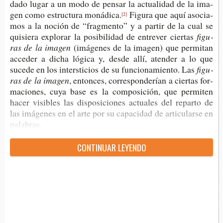
dado lugar a un modo de pen­sar la actua­li­dad de la ima­
gen como estruc­tu­ra monádica.
Figu­ra que aquí aso­cia­
[2]
mos a la noción de “frag­men­to” y a par­tir de la cual se
qui­sie­ra explo­rar la posi­bi­li­dad de entre­ver ciertas
figu­
ras de la imagen
(imá­ge­nes de la ima­gen) que per­mi­tan
acce­der a dicha lógi­ca y, desde allí, aten­der a lo que
suce­de en los inters­ti­cios de su fun­cio­na­mien­to. Las
figu­
ras de la imagen
, enton­ces, corres­pon­de­rían a cier­tas for­
ma­cio­nes, cuya base es la com­po­si­ción, que per­mi­ten
hacer visi­bles las dis­po­si­cio­nes actua­les del repar­to de
las imá­ge­nes en el arte por su capa­ci­dad de arti­cu­lar­se en
palabras.
CON­TI­NUAR LEYENDO