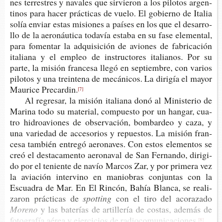
nes terres­tres y nava­les que sir­vie­ron a los pilo­tos argen­
ti­nos para hacer prác­ti­cas de vuelo. El gobierno de Ita­lia
solía enviar estas misio­nes a paí­ses en los que el desa­rro­
llo de la aero­náu­ti­ca toda­vía esta­ba en su fase ele­men­tal,
para fomen­tar la adqui­si­ción de avio­nes de fabri­ca­ción
ita­lia­na y el empleo de ins­truc­to­res ita­lia­nos. Por su
parte, la misión fran­ce­sa llegó en sep­tiem­bre, con varios
pilo­tos y una trein­te­na de mecá­ni­cos. La diri­gía el mayor
Mau­ri­ce Precardin.
[7]
Al regre­sar, la misión ita­lia­na donó al Minis­te­rio de
Mari­na todo su mate­rial, com­pues­to por un han­gar, cua­
tro hidro­avio­nes de obser­va­ción, bom­bar­deo y caza, y
una varie­dad de acce­so­rios y repues­tos. La misión fran­
ce­sa tam­bién entre­gó aero­na­ves. Con estos ele­men­tos se
creó el des­ta­ca­men­to aero­na­val de San Fer­nan­do, diri­gi­
do por el tenien­te de navío Mar­cos Zar, y por pri­me­ra vez
la avia­ción inter­vino en manio­bras con­jun­tas con la
Escua­dra de Mar. En El Rin­cón, Bahía Blan­ca, se rea­li­
za­ron prác­ti­cas de
spotting
con el tiro del acorazado
Moreno
y las bate­rías de arti­lle­ría de cos­tas, ade­más de
foto­gra­fía aérea y ejer­ci­cios de radiocomunicaciones.
[8]