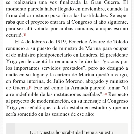
se rea­li­za­rían una vez fina­li­za­da la Gran Gue­rra. El
momen­to pare­cía haber lle­ga­do en noviem­bre, cuan­do la
firma del armis­ti­cio puso fin a las hos­ti­li­da­des. Se espe­
ra­ba que el pro­yec­to entra­ra al Con­gre­so al año siguien­te,
para ser allí vota­do por ambas cáma­ras, aun­que eso no
ocurrió.
[1]
El 4 de febre­ro de 1919, Fede­ri­co Álva­rez de Tole­do
renun­ció a su pues­to de minis­tro de Mari­na para ocu­par
el de minis­tro ple­ni­po­ten­cia­rio en Lon­dres. El pre­si­den­te
Yri­go­yen le acep­tó la renun­cia y le dio las “gra­cias por
los impor­tan­tes ser­vi­cios pres­ta­dos”, pero no desig­nó a
nadie en su lugar y la car­te­ra de Mari­na quedó a cargo,
en forma inte­ri­na, de Julio Moreno, abo­ga­do y minis­tro
de Guerra.
Fue así como la Arma­da pare­ció tomar “el
[2]
aire inde­fi­ni­ble de las ins­ti­tu­cio­nes acéfalas”.
Res­pec­to
[3]
al pro­yec­to de moder­ni­za­ción, en su men­sa­je al Con­gre­so
Yri­go­yen seña­ló que toda­vía esta­ba en estu­dio y que no
sería some­ti­do en las sesio­nes de ese año:
[…] vues­tra hono­ra­bi­li­dad tiene a su estu­