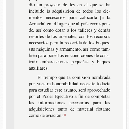
dio un pro­yec­to de ley en el que se ha
inclui­do la adqui­si­ción de todos los ele­
men­tos nece­sa­rios para colo­car­la [a la
Arma­da] en el lugar que al país corres­pon­
de, así como dotar a los talle­res y demás
resor­tes de los arse­na­les, con los recur­sos
nece­sa­rios para la reco­rri­da de los buques,
sus máqui­nas y arma­men­to, así como tam­
bién para poner­los en con­di­cio­nes de cons­
truir embar­ca­cio­nes peque­ñas y buques
auxiliares.
El tiem­po que la comi­sión nom­bra­da
por vues­tra hono­ra­bi­li­dad nece­si­te toda­vía
para estu­diar este asun­to, será apro­ve­cha­do
por el Poder Eje­cu­ti­vo a fin de com­ple­tar
las infor­ma­cio­nes nece­sa­rias para las
adqui­si­cio­nes tanto de mate­rial flo­tan­te
como de aviación.
[4]