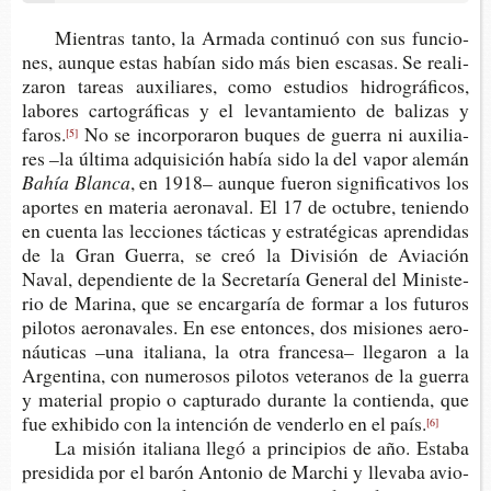
Mien­tras tanto, la Arma­da con­ti­nuó con sus fun­cio­
nes, aun­que estas habían sido más bien esca­sas. Se rea­li­
za­ron tareas auxi­lia­res, como estu­dios hidro­grá­fi­cos,
labo­res car­to­grá­fi­cas y el levan­ta­mien­to de bali­zas y
faros.
No se incor­po­ra­ron buques de gue­rra ni auxi­lia­
[5]
res –la últi­ma adqui­si­ción había sido la del vapor alemán
Bahía Blanca
, en 1918– aun­que fue­ron sig­ni­fi­ca­ti­vos los
apor­tes en mate­ria aero­na­val. El 17 de octu­bre, tenien­do
en cuen­ta las lec­cio­nes tác­ti­cas y estra­té­gi­cas apren­di­das
de la Gran Gue­rra, se creó la Divi­sión de Avia­ción
Naval, depen­dien­te de la Secre­ta­ría Gene­ral del Minis­te­
rio de Mari­na, que se encar­ga­ría de for­mar a los futu­ros
pilo­tos aero­na­va­les. En ese enton­ces, dos misio­nes aero­
náu­ti­cas –una ita­lia­na, la otra fran­ce­sa– lle­ga­ron a la
Argen­ti­na, con nume­ro­sos pilo­tos vete­ra­nos de la gue­rra
y mate­rial pro­pio o cap­tu­ra­do duran­te la con­tien­da, que
fue exhi­bi­do con la inten­ción de ven­der­lo en el país.
[6]
La misión ita­lia­na llegó a prin­ci­pios de año. Esta­ba
pre­si­di­da por el barón Anto­nio de Mar­chi y lle­va­ba avio­