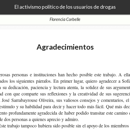
El activismo político de los usuarios de drogas
Florencia Corbelle
Agradecimientos
o­sas per­so­nas e ins­ti­tu­cio­nes han hecho posi­ble este tra­ba­jo. A el
a­dos los siguien­tes párra­fos. En pri­mer lugar, quie­ro agra­de­cer a Sof
a su dedi­ca­ción, pacien­cia y lec­tu­ra aten­ta, la soli­dez de sus argu­men­
tad con que com­par­te sus refle­xio­nes y la crea­ti­vi­dad de sus suge­ren­
José Sarra­bay­rou­se Oli­vei­ra, sus valio­sos con­se­jos y comen­ta­rios, e
 estí­mu­lo y su habi­li­dad para decir y hacer todo más fácil. Qué más de
n­to pro­fun­da­men­te agra­de­ci­da de haber podi­do tran­si­tar este camino
e dos per­so­nas a quie­nes apre­cio y admiro.
ste tra­ba­jo tam­po­co hubie­ra sido posi­ble sin el apoyo de los miem­bros