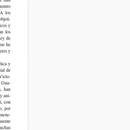
en­tro
. A los
bje­ti­
i­cos y
jan los
 ley de
e me he
e­res y
ti­ca y
cial de
Vic­to­
z, Gua­
es, han
 y ani­
i, con
do, por
ono­te­
­nen­te
muchas