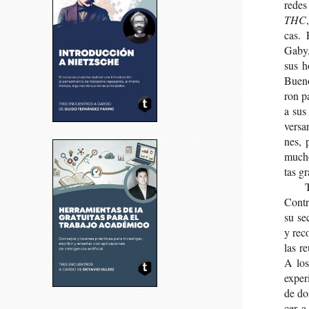
redes 
THC
cas. 
Gaby,
sus ho
Bue­n
ron pa
a sus 
ver­sa
nes, 
muchos
tas gr
Con­t
su se
y reco
las re
A los 
expe­r
de dos
cer a 