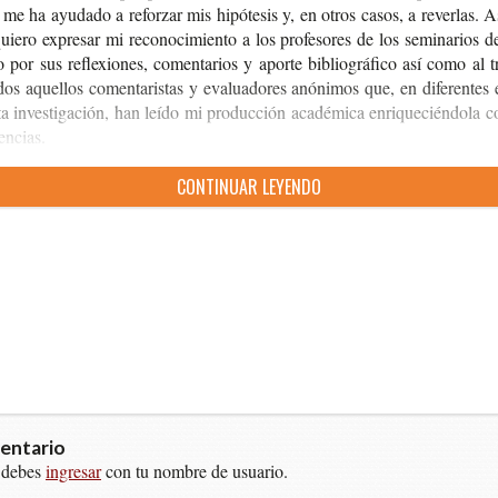
me ha ayu­da­do a refor­zar mis hipó­te­sis y, en otros casos, a rever­las. A
ie­ro expre­sar mi reco­no­ci­mien­to a los pro­fe­so­res de los semi­na­rios 
do por sus refle­xio­nes, comen­ta­rios y apor­te biblio­grá­fi­co así como al tr
os aque­llos comen­ta­ris­tas y eva­lua­do­res anó­ni­mos que, en dife­ren­tes 
a inves­ti­ga­ción, han leído mi pro­duc­ción aca­dé­mi­ca enri­que­cién­do­la 
encias.
CON­TI­NUAR LEYENDO
entario
 debes
ingresar
con tu nombre de usuario.