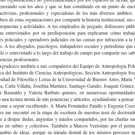
ene­ran­do con los años y que se han cons­ti­tui­do en un punto de encu
cti­vis­tas, pro­fe­sio­na­les y espe­cia­lis­tas de los más diver­sos ámbi­tos
ros de estas orga­ni­za­cio­nes por com­par­tir la his­to­ria ins­ti­tu­cio­nal, sus o
ro­pues­tas y acti­vi­da­des. A los emplea­dos de juz­ga­do, defen­so­res públ
ías entre­vis­ta­dos por su pre­dis­po­si­ción para expli­car­me cómo tra­ba­
es poli­cia­les y ope­ra­do­res judi­cia­les en las cau­sas por infrac­ción a la
s. A los abo­ga­dos, psi­có­lo­gos, tra­ba­ja­do­res socia­les y perio­dis­tas qu
­do o entre­vis­ta­do a lo largo del tra­ba­jo de campo por com­par­tir sus sab
ien­cias profesionales.
gra­dez­co tam­bién a mis com­pa­ñe­ros del Equi­po de Antro­po­lo­gía Polí­
i­ca del Ins­ti­tu­to de Cien­cias Antro­po­ló­gi­cas, Sec­ción Antro­po­lo­gía So
ul­tad de Filo­so­fía y Letras de la Uni­ver­si­dad de Bue­nos Aires, María 
ta, Carla Villal­ta, Jose­fi­na Mar­tí­nez, San­tia­go Gara­ño, Joa­quín Góme
pe Basual­do y Vale­ria Bar­bu­to quie­nes, en nume­ro­sas opor­tu­ni­da­d
una lec­tu­ra aten­ta de mis ponen­cias y artícu­los, ayu­dán­do­me a pen­sar
o­me a seguir escri­bien­do. A Marta Fer­nán­dez Pata­llo y Euge­nia Cozz
es me encon­tré en la etapa de escri­tu­ra de nues­tras tesis de doc­to­ra­
r a disi­par dudas, angus­tias y mie­dos com­par­ti­dos, por las char­las m
cas en sub­tes y colec­ti­vos. Tam­bién a Mar­cos Verís­si­mo por el per­ma
­cam­bio de ideas, por­que su mira­da disí­mil de los mis­mos pro­ce­sos 