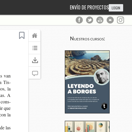
ENVÍO DE PROYECTOS
LOGIN
Nuestros cursos:
las van
ía Tis­
tos, la
cias. A
l cons­
cir que
 con la
 de las