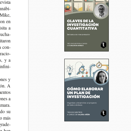
revista
­ná­bi­
 Mike,
ron en
si­ta a
u­cha­
­ta­ron
 a con­
ra­cio­
s, y a
nfi­ni­
­nes y
ión. A
en­tos
o­nes a
áma­ra.
i­do su
lgo más
gra­de­
que han