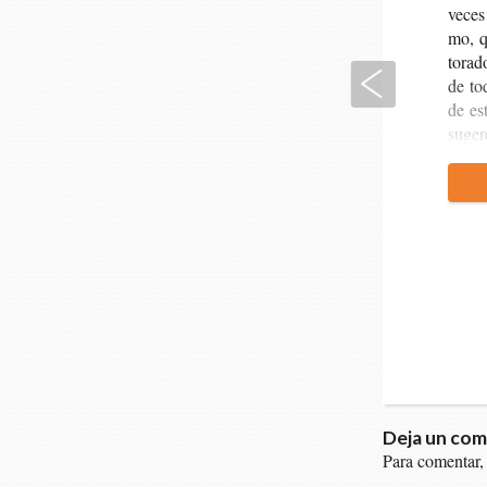
veces 
mo, qu
to­ra­
Anterior
de tod
de est
suger
Deja un com
Para comentar,