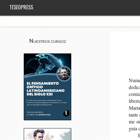
TESEOPRESS
Nuestros cursos:
Nume­r
dedi­c
cor­ni
liber­
María 
tan­te
me sie
guía d
E