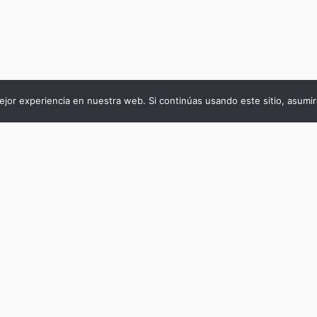
jor experiencia en nuestra web. Si continúas usando este sitio, asumi
Título de la publicación
El activismo político de los usuarios de drog
Subtítulo de la publicación
De la clandestinidad al Congreso Nacional
Autor
Florencia Corbelle
Fecha
julio 11, 2018
Cantidad de páginas
430
ISBN del libro impreso
9789874287991
ISBN del ebook
9789874288059
Keywords/Tags
Drogas, Políticas de drogas, Derechos Hum