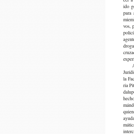
ido g
para a
miem­b
vos, p
poli­c
agen­t
dro­ga
cru­za
expe­r
A
Jurí­d
la Fac
ria Pi
da­lu­
hecho 
mán­d
quie­n
ayu­da
má­ti­
inter