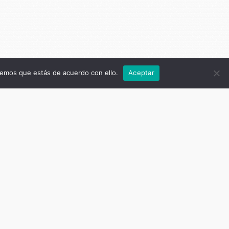
remos que estás de acuerdo con ello.
Aceptar
as
anos,