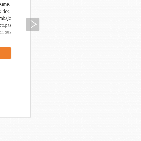
si­mis­
de doc­
a­ba­jo
Siguiente
eta­pas
con sus