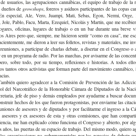
de usua­rios, las agru­pa­cio­nes can­ná­bi­cas, el equi­po de tra­ba­jo de la 
, due­ños de
growshops
, foreros
y asi­duos par­ti­ci­pan­tes de las copas can
En espe­cial, Ale, Vero, Juam­pi, Mati, Sebas, Egon, Nermi, Orge,
 Jole, Pablo, Facu, Marta, Eze­quiel, Nico­lás y Mar­tín, que me reci­bie­
ga­res, ofi­ci­nas, luga­res de tra­ba­jo o en un bar duran­te una breve vi
os Aires pero que, siem­pre, me hicie­ron sen­tir “como en casa”, me esc
cien­te­men­te, me die­ron a leer sus folle­tos, revis­tas y mate­ria­les, me invi
reunio­nes, a par­ti­ci­par de char­las deba­te, a diser­tar en el Con­gre­so o
r en un pro­gra­ma de radio. Por las mar­chas, por avi­sar­me de las con­cen­t
pero, sobre todo, por su tiem­po, refle­xio­nes e his­to­rias. A todos ello
 tan­tos otros acti­vis­tas que for­man parte del movi­mien­to can­ná­bi­co, i
acias.
Tam­bién quie­ro agra­de­cer a la Comi­sión de Pre­ven­ción de las Adic­cio
rol del Nar­co­trá­fi­co de la Hono­ra­ble Cáma­ra de Dipu­tados de la Nac
cre­ta­ria, jefe de piso y demás emplea­dos por ayu­dar­me a bus­car docu­m
ns­truir hechos de los que fue­ron pro­ta­go­nis­tas, por enviar­me las cita­ci
unio­nes de ase­so­res y de dipu­tados y por faci­li­tar­me el ingre­so a la C
ase­so­res y ex ase­so­res de esta y otras comi­sio­nes, que han com­par­t
ien­cia, me han expli­ca­do cómo fun­cio­na el Con­gre­so y abier­to, por a
 años, las puer­tas de su espa­cio de tra­ba­jo. Del mismo modo, quie­ro a
las orga­ni­za­cio­nes no guber­na­men­ta­les por los espa­cios de deba­te 