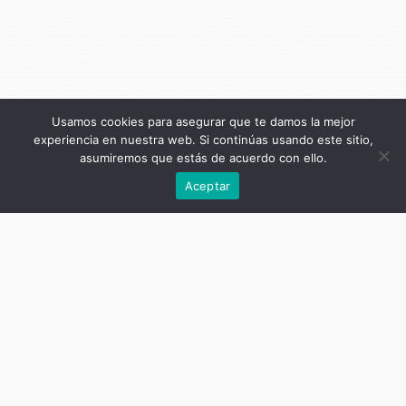
Usamos cookies para asegurar que te damos la mejor
experiencia en nuestra web. Si continúas usando este sitio,
asumiremos que estás de acuerdo con ello.
Anterior
Aceptar
Título de la publicación
El activismo político de los usuarios
de drogas
Subtítulo de la publicación
De la clandestinidad al Congreso
Nacional