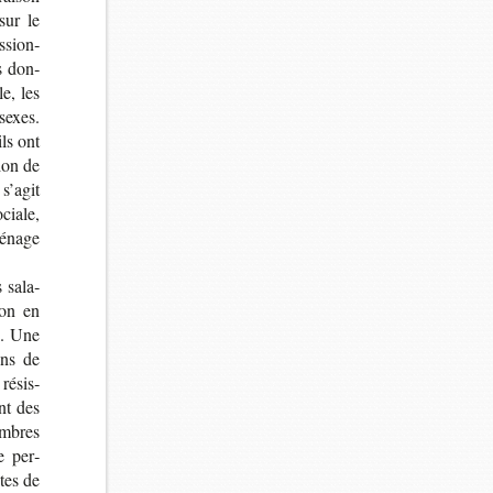
sur le
­sion­
es don­
le, les
 sexes.
ls ont
ion de
 s’agit
ociale,
ménage
s sala­
ion en
). Une
ions de
 résis­
nt des
embres
e per­
ntes de