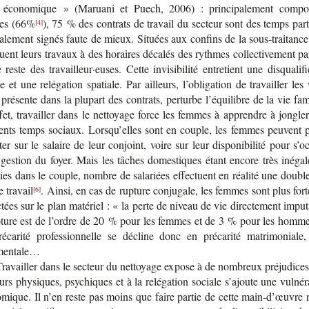
 éco­no­mique » (Maruani et Puech, 2006) : prin­ci­pa­le­ment com­p
es (66%
), 75 % des contrats de tra­vail du sec­teur sont des temps part
[4]
a­le­ment signés faute de mieux. Situées aux confins de la sous-​traitance
tuent leurs tra­vaux à des horaires déca­lés des rythmes col­lec­ti­ve­ment par
 reste des tra­vailleur·euses. Cette invi­si­bi­lité entre­tient une dis­qua­li­fi­
e et une relé­ga­tion spa­tiale. Par ailleurs, l’obli­ga­tion de tra­vailler les
pré­sente dans la plu­part des contrats, per­turbe l’équi­libre de la vie fami
fet, tra­vailler dans le net­toyage force les femmes à apprendre à jon­gler
é­rents temps sociaux. Lors­qu’elles sont en couple, les femmes peuvent pa
er sur le salaire de leur conjoint, voire sur leur dis­po­ni­bi­lité pour s’oc
 ges­tion du foyer. Mais les tâches domes­tiques étant encore très inéga­l
ties dans le couple, nombre de sala­riées effec­tuent en réa­lité une doubl
e travail
. Ainsi, en cas de rup­ture conju­gale, les femmes sont plus for­
[6]
tées sur le plan maté­riel : « la perte de niveau de vie direc­te­ment impu­
p­ture est de l’ordre de 20 % pour les femmes et de 3 % pour les homm
é­ca­rité pro­fes­sion­nelle se décline donc en pré­ca­rité matri­mo­niale,
imentale…
ra­vailler dans le sec­teur du net­toyage expose à de nom­breux pré­ju­dice
urs phy­siques, psy­chiques et à la relé­ga­tion sociale s’ajoute une vul­né­ra­
o­mique. Il n’en reste pas moins que faire par­tie de cette main-​d’œuvre 