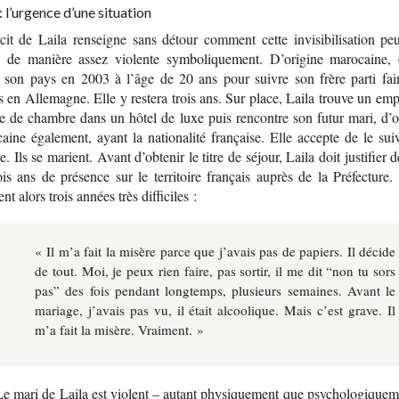
 : l’urgence d’une situation
it de Laila ren­seigne sans détour com­ment cette invi­si­bi­li­sa­tion pe
 de manière assez vio­lente sym­bo­li­que­ment. D’ori­gine maro­caine, 
é son pays en 2003 à l’âge de 20 ans pour suivre son frère parti fai
s en Alle­magne. Elle y res­tera trois ans. Sur place, Laila trouve un emp
 de chambre dans un hôtel de luxe puis ren­contre son futur mari, d’or
aine éga­le­ment, ayant la natio­na­lité fran­çaise. Elle accepte de le su
. Ils se marient. Avant d’ob­te­nir le titre de séjour, Laila doit jus­ti­fier 
is ans de pré­sence sur le ter­ri­toire fran­çais auprès de la Pré­fec­tur
t alors trois années très dif­fi­ciles :
« Il m’a fait la misère parce que j’avais pas de papiers. Il décide
de tout. Moi, je peux rien faire, pas sor­tir, il me dit “non tu sors
pas” des fois pen­dant long­temps, plu­sieurs semaines. Avant le
mariage, j’avais pas vu, il était alcoo­lique. Mais c’est grave. Il
m’a fait la misère. Vrai­ment. »
e mari de Laila est violent – autant phy­si­que­ment que psy­cho­lo­gi­que­m