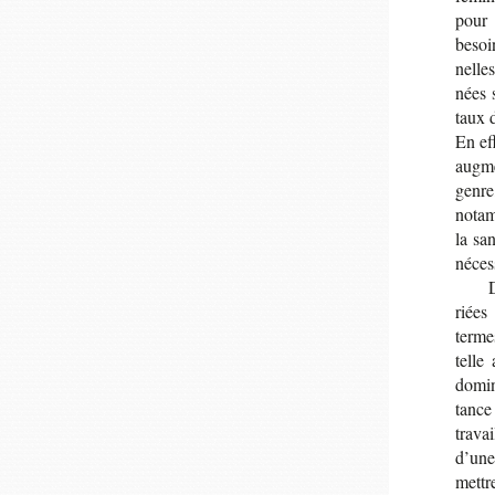
pour 
besoi
nelles
nées s
taux d
En ef
aug­m
genre,
nota
la sa
néces­
D
riées
terme
telle 
domi­n
tance
tra­v
d’une
mettre