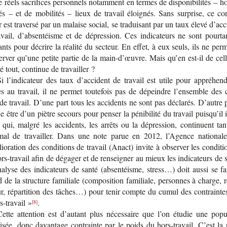
e réels sacri­fices per­son­nels notam­ment en termes de dis­po­ni­bi­li­tés – h
és – et de mobi­li­tés – lieux de tra­vail éloi­gnés. Sans sur­prise, ce c
 est tra­versé par un malaise social, se tra­dui­sant par un taux élevé d’ac­c
­vail, d’ab­sen­téisme et de dépres­sion. Ces indi­ca­teurs ne sont pour­t
­sants pour décrire la réa­lité du sec­teur. En effet, à eux seuls, ils ne per­
er­ver qu’une petite par­tie de la main-​d’œuvre. Mais qu’en est-​il de cel
é tout, conti­nue de tra­vailler ?
i l’in­di­ca­teur des taux d’ac­ci­dent de tra­vail est utile pour appré­hen­
es au tra­vail, il ne per­met tou­te­fois pas de dépeindre l’en­semble des 
de tra­vail. D’une part tous les acci­dents ne sont pas décla­rés. D’autre p
 être d’un piètre secours pour pen­ser la péni­bi­lité du tra­vail puis­qu’il
 qui, mal­gré les acci­dents, les arrêts ou la dépres­sion, conti­nuent ta
al de tra­vailler. Dans une note parue en 2012, l’Agence natio­nal
lio­ra­tion des condi­tions de tra­vail (Anact) invite à obser­ver les condi­t
rs-​travail afin de déga­ger et de ren­sei­gner au mieux les indi­ca­teurs de 
na­lyse des indi­ca­teurs de santé (absen­téisme, stress…) doit aussi se fa
 de la struc­ture fami­liale (com­po­si­tion fami­liale, per­sonnes à charge,
r, répar­ti­tion des tâches…) pour tenir compte du cumul des contrainte
s-​travail »
.
[8]
Cette atten­tion est d’au­tant plus néces­saire que l’on étu­die une popu­l
i­sée, donc davan­tage contrainte par le poids du hors-​travail. C’est la 