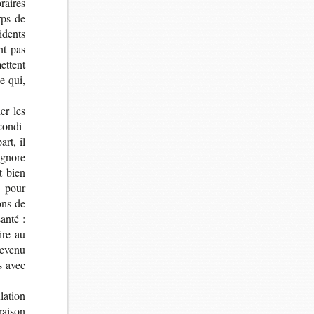
oraires
orps de
i­dents
ant pas
mettent
le qui,
der les
condi­
art, il
 ignore
nt bien
e pour
ions de
santé :
ire au
 revenu
s avec
a­tion
rai­son