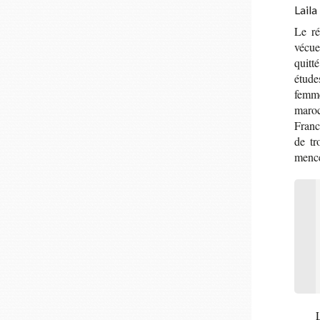
Laila
Le réc
vécue
quitt
étude
femme
maro­c
France
de tro
mencen
L