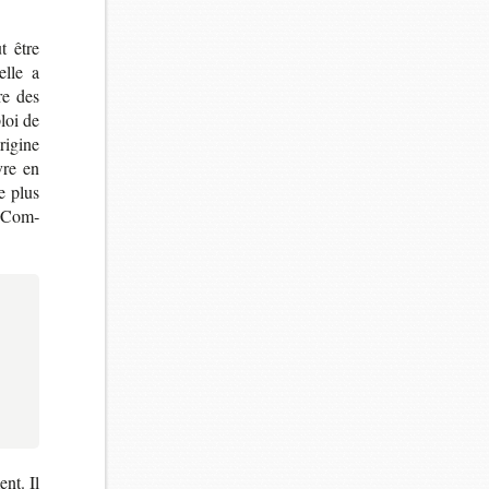
ut être
elle a
re des
loi de
i­gine
ivre en
de plus
e. Com­
ent. Il