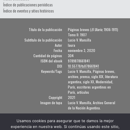
Índice de publicaciones periódicas
Índice de eventos y sitios históricos
Título de la publicación
Páginas breves (
El Diario
, 1906-1911)
Tomo II: 1907
Subtítulo de la publicación
Lucio V. Mansilla
Autor
laura
Fecha
noviembre 3, 2020
Cantidad de páginas
304
ISBN del ebook
9789878661841
DOI
10.55778/ts878661841
Keywords/Tags
Lucio V. Mansilla, Páginas breves,
archivo, prensa, siglo XIX, literatura
argentina, siglo XX, Modernidad,
París, escritores argentinos en
París, artículos
Copyright
2021
Imagen de tapa
Lucio V. Mansilla, Archivo General
de la Nación Argentina.
Usamos cookies para asegurar que te damos la mejor
TeseoPress
experiencia en nuestra web. Si continúas usando este sitio,