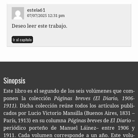
estela61
07/07/2025 12:31 pm
Deseo leer este trabajo.
Ir al capítulo
Sinopsis
Este libro es el segun­do de los seis volú­me­nes que com­
po­nen la colección
Pági­nas bre­ves (El Dia­rio, 1906-
1911).
Dicha colec­ción reúne todos los artícu­los publi­
ca­dos por Lucio Vic­to­rio Man­si­lla (Bue­nos Aires, 1831 –
París, 1913) en su columna
Pági­nas breves
de
El Diario
–
perió­di­co por­te­ño de Manuel Lái­nez– entre 1906 y
1911. Cada volu­men corres­pon­de a un año. Este volu­