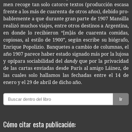
men reco­ge tan solo cator­ce tex­tos (pro­duc­ción esca­sa
fren­te a los más de cua­ren­ta de otros años), debi­do pro­
ba­ble­men­te a que duran­te gran parte de 1907 Man­si­lla
reali­zó muchos via­jes, entre otros des­ti­nos a Argen­ti­na,
en donde lo reci­bie­ron “[m]ás de cua­ren­ta comi­das,
copio­sas, al esti­lo de 1900”, según escri­be su bió­gra­fo,
Enri­que Popo­li­zio. Ban­que­tes a cam­bio de colum­nas, el
año 1907 pare­ce haber esta­do sig­na­do más por la lujo­sa
y opí­pa­ra socia­bi­li­dad del
dandy
que por la pri­va­ci­dad
de las car­tas envia­das desde París al amigo Lái­nez, de
las cua­les solo halla­mos las fecha­das entre el 14 de
enero y el 29 de abril de dicho año.
Ir
Cómo citar esta publicación: