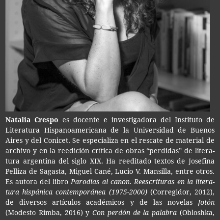
Nata­lia Crespo
es docen­te e inves­ti­ga­do­ra del Ins­ti­tu­to de
Lite­ra­tu­ra His­pa­noa­me­ri­ca­na de la Uni­ver­si­dad de Bue­nos
Aires y del Coni­cet. Se espe­cia­li­za en el res­ca­te de mate­rial de
archi­vo y en la reedi­ción crí­ti­ca de obras “per­di­das” de lite­ra­
tu­ra argen­ti­na del siglo XIX. Ha reedi­ta­do tex­tos de Jose­fi­na
Pelli­za de Sagas­ta, Miguel Cané, Lucio V. Man­si­lla, entre otros.
Es auto­ra del libro
Paro­dias al canon. Rees­cri­tu­ras en la lite­ra­
tu­ra his­pá­ni­ca contemporánea
(1975-2000)
(Corre­gi­dor, 2012),
de diver­sos artícu­los aca­dé­mi­cos y de las novelas
Jotón
(Modes­to Rimba, 2016) y
Con per­dón de la palabra
(Oblosh­ka,