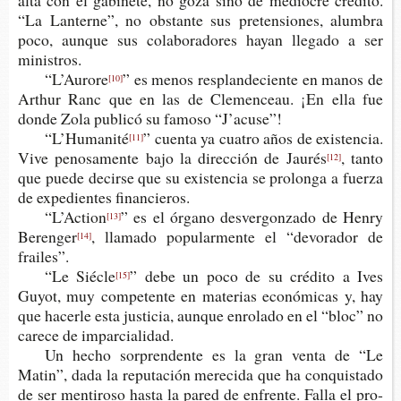
alta con el gabi­ne­te, no goza sino de medio­cre cré­di­to.
“La Lan­ter­ne”, no obs­tan­te sus pre­ten­sio­nes, alum­bra
poco, aun­que sus cola­bo­ra­do­res hayan lle­ga­do a ser
ministros.
“L’Aurore
” es menos res­plan­de­cien­te en manos de
[10]
Art­hur Ranc que en las de Cle­men­ceau. ¡En ella fue
donde Zola publi­có su famo­so “J’acuse”!
“L’Humanité
” cuen­ta ya cua­tro años de exis­ten­cia.
[11]
Vive peno­sa­men­te bajo la direc­ción de Jaurés
, tanto
[12]
que puede decir­se que su exis­ten­cia se pro­lon­ga a fuer­za
de expe­dien­tes financieros.
“L’Action
” es el órgano des­ver­gon­za­do de Henry
[13]
Berenger
, lla­ma­do popu­lar­men­te el “devo­ra­dor de
[14]
frailes”.
“Le Siécle
” debe un poco de su cré­di­to a Ives
[15]
Guyot, muy com­pe­ten­te en mate­rias eco­nó­mi­cas y, hay
que hacer­le esta jus­ti­cia, aun­que enro­la­do en el “bloc” no
care­ce de imparcialidad.
Un hecho sor­pren­den­te es la gran venta de “Le
Matin”, dada la repu­tación mere­ci­da que ha con­quis­ta­do
de ser men­ti­ro­so hasta la pared de enfren­te. Falla el pro­