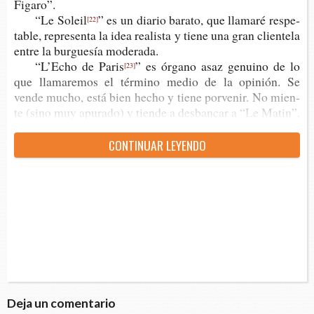
Figaro”.
“Le Soleil
” es un dia­rio bara­to, que lla­ma­ré res­pe­
[22]
ta­ble, repre­sen­ta la idea rea­lis­ta y tiene una gran clien­te­la
entre la bur­gue­sía moderada.
“L’Echo de Paris
” es órgano asaz genuino de lo
[23]
que lla­ma­re­mos el tér­mino medio de la opi­nión. Se
vende mucho, está bien hecho y tiene por­ve­nir. No mien­
te (sino muy apu­ra­do) y tien­de a des­ban­car a “Le Matin”.
CON­TI­NUAR LEYENDO
Deja un comentario