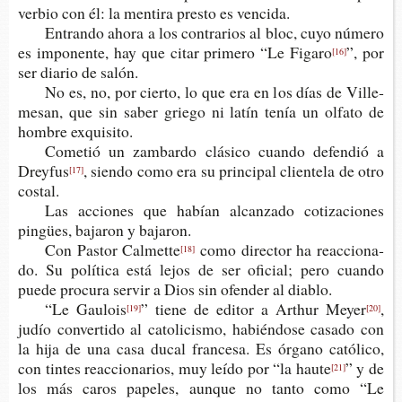
ver­bio con él: la men­ti­ra pres­to es vencida.
Entran­do ahora a los con­tra­rios al bloc, cuyo núme­ro
es impo­nen­te, hay que citar pri­me­ro “Le Figaro
”, por
[16]
ser dia­rio de salón.
No es, no, por cier­to, lo que era en los días de Ville­
me­san, que sin saber grie­go ni latín tenía un olfa­to de
hom­bre exquisito.
Come­tió un zam­bar­do clá­si­co cuan­do defen­dió a
Dreyfus
, sien­do como era su prin­ci­pal clien­te­la de otro
[17]
costal.
Las accio­nes que habían alcan­za­do coti­za­cio­nes
pingües, baja­ron y bajaron.
Con Pas­tor Calmette
como direc­tor ha reac­cio­na­
[18]
do. Su polí­ti­ca está lejos de ser ofi­cial; pero cuan­do
puede pro­cu­ra ser­vir a Dios sin ofen­der al diablo.
“Le Gaulois
” tiene de edi­tor a Art­hur Meyer
,
[19]
[20]
judío con­ver­ti­do al cato­li­cis­mo, habién­do­se casa­do con
la hija de una casa ducal fran­ce­sa. Es órgano cató­li­co,
con tin­tes reac­cio­na­rios, muy leído por “la haute
” y de
[21]
los más caros pape­les, aun­que no tanto como “Le