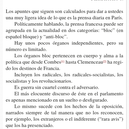
Los apun­tes que siguen son cal­cu­la­dos para dar a uste­des
una muy lige­ra idea de lo que es la pren­sa dia­ria en París.
Polí­ti­ca­men­te hablan­do, la pren­sa fran­ce­sa puede ser
agru­pa­da en la actua­li­dad en dos cate­go­rías: “bloc” (en
espa­ñol blo­que) y “anti-bloc”.
Hay unos pocos órga­nos inde­pen­dien­tes, pero su
núme­ro es limitado.
Los órga­nos bloc per­te­ne­cen en cuer­po y alma a la
polí­ti­ca que desde Combes
hasta Clemenceau
ha regi­
[1]
[2]
do los des­ti­nos de Francia.
Inclu­yen los radi­ca­les, los radicales-​socialistas, los
socia­lis­tas y los revolucionarios.
Es gue­rra sin cuar­tel con­tra el adversario.
El más elo­cuen­te dis­cur­so de éste en el par­la­men­to
es ape­nas men­cio­na­do en un suel­to o desfigurado.
Lo mismo suce­de con los hechos de la opo­si­ción,
narra­dos siem­pre de tal mane­ra que no los reco­no­cen,
por ejem­plo, los extran­je­ros o el indi­fe­ren­te (“rara avis”)
que los ha presenciado.