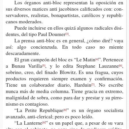
Los órga­nos anti-​bloc repre­sen­tan la opo­si­ción en
sus diver­sos mati­ces anti jaco­bi­nos cali­fi­ca­dos con: con­
ser­va­do­res, rea­lis­tas, bona­par­tis­tas, cató­li­cos y repu­bli­
ca­nos moderados.
Puede incluir­se en ellos quizá algu­nos radi­ca­les disi­
den­tes, del tipo Paul Doumer
.
[3]
La pren­sa anti-​bloc es en gene­ral, ¿cómo diré? vaya
así: algo con­cien­zu­da. En todo caso no mien­te
descaradamente.
El gran cam­peón del bloc es “Le Matin
”. Per­te­ne­ce
[4]
a Bunau Varilla
, y lo edita Step­ha­ne Lauzanne
,
[5]
[6]
sobrino, creo, del fina­do Blo­witz. Es una fra­gua, cuyos
pro­duc­tos requie­ren siem­pre exa­men y con­fir­ma­ción.
Tiene un cola­bo­ra­dor dia­rio, Harduin
. No escri­be
[7]
nunca más de media colum­na. Tiene gra­cia en extre­mo,
malig­ni­dad de sobra, como para dar y pres­tar y su pirro­
nis­mo es contagioso.
“La Peti­te Republique
” es un órgano socia­lis­ta
[8]
avan­za­do, anti-​clerical; pero es poco leído.
“La Lanterne
” es un papel que, a pesar de su vara
[9]