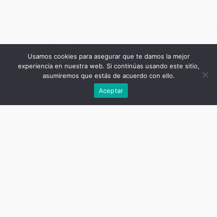
Usamos cookies para asegurar que te damos la mejor
experiencia en nuestra web. Si continúas usando este sitio,
asumiremos que estás de acuerdo con ello.
Anterior
Aceptar
Título de la publicación
Páginas breves (
El Diario
, 1906-1911)
Tomo II: 1907
Subtítulo de la publicación
Lucio V. Mansilla
Autor
laura
Título del capítulo
EL DIARIO