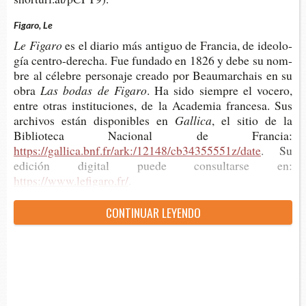
Figaro, Le
Le Figaro
es el dia­rio más anti­guo de Fran­cia, de ideo­lo­
gía centro-​derecha. Fue fun­da­do en 1826 y debe su nom­
bre al céle­bre per­so­na­je crea­do por Beau­mar­chais en su
obra
Las bodas de Figaro
. Ha sido siem­pre el voce­ro,
entre otras ins­ti­tu­cio­nes, de la Aca­de­mia fran­ce­sa. Sus
archi­vos están dis­po­ni­bles en
Gallica
, el sitio de la
Biblio­te­ca Nacio­nal de Francia:
https://gallica.bnf.fr/ark:/12148/cb34355551z/date
. Su
edi­ción digi­tal puede con­sul­tar­se en:
https://www.lefigaro.fr/
.
CON­TI­NUAR LEYENDO