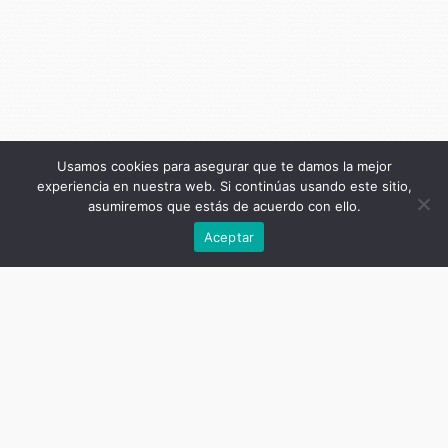
Usamos cookies para asegurar que te damos la mejor
experiencia en nuestra web. Si continúas usando este sitio,
asumiremos que estás de acuerdo con ello.
Anterior
Aceptar
Título de la publicación
Páginas breves (
El Diario
, 1906-1911)
Tomo II: 1907