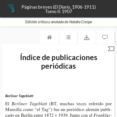
Páginas breves (
El Diario
, 1906-1911)
Tomo II: 1907
Edición crítica y anotada de Natalia Crespo
Índice de publicaciones
periódicas
Berliner Tageblatt
El
Ber­li­ner Tageblatt
(BT, muchas veces refe­ri­do por
Man­si­lla como “el Tag”) fue un perió­di­co ale­mán publi­
ca­do en Ber­lín entre 1872 y 1939. Junto con el
Frank­fur­