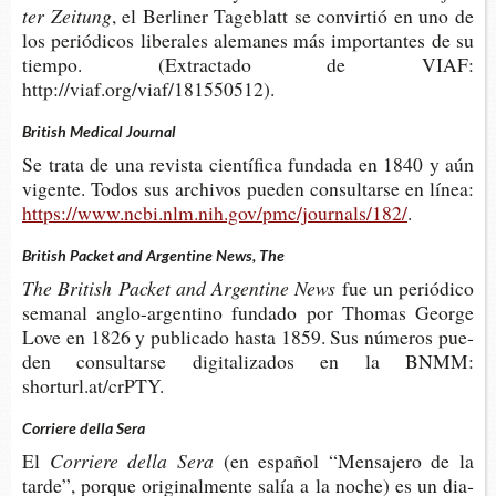
ter Zeitung
, el Ber­li­ner Tage­blatt se con­vir­tió en uno de
los perió­di­cos libe­ra­les ale­ma­nes más impor­tan­tes de su
tiem­po. (Extrac­ta­do de VIAF:
http://viaf.org/viaf/181550512).
British Medical Journal
Se trata de una revis­ta cien­tí­fi­ca fun­da­da en 1840 y aún
vigen­te. Todos sus archi­vos pue­den con­sul­tar­se en línea:
https://www.ncbi.nlm.nih.gov/pmc/journals/182/
.
British Packet and Argentine News, The
The Bri­tish Packet and Argen­ti­ne News
fue un perió­di­co
sema­nal anglo-​argentino fun­da­do por Tho­mas Geor­ge
Love en 1826 y publi­ca­do hasta 1859. Sus núme­ros pue­
den con­sul­tar­se digi­ta­li­za­dos en la BNMM:
shorturl.at/crPTY.
Corriere della Sera
El
Corrie­re della Sera
(en espa­ñol “Men­sa­je­ro de la
tarde”, por­que ori­gi­nal­men­te salía a la noche) es un dia­