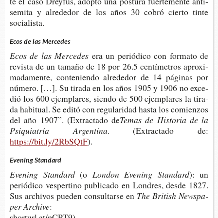
te el caso Drey­fus, adop­tó una pos­tu­ra fuer­te­men­te anti­
se­mi­ta y alre­de­dor de los años 30 cobró cier­to tinte
socialista.
Ecos de las Mercedes
Ecos de las Mercedes
era un perió­di­co con for­ma­to de
revis­ta de un tama­ño de 18 por 26.5 cen­tí­me­tros apro­xi­
ma­da­men­te, con­te­nien­do alre­de­dor de 14 pági­nas por
núme­ro. […]. Su tira­da en los años 1905 y 1906 no exce­
dió los 600 ejem­pla­res, sien­do de 500 ejem­pla­res la tira­
da habi­tual. Se editó con regu­la­ri­dad hasta los comien­zos
del año 1907”. (Extrac­ta­do de
Temas de His­to­ria de la
Psi­quia­tría Argentina
. (Extrac­ta­do de:
https://bit.ly/2RbSQtF
).
Evening Standard
Eve­ning Standard
(o
Lon­don Eve­ning Standard
): un
perió­di­co ves­per­tino publi­ca­do en Lon­dres, desde 1827.
Sus archi­vos pue­den con­sul­tar­se en
The Bri­tish News­pa­
per Archive
:
shorturl.at/pCPT9).