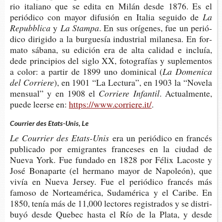
rio ita­liano que se edita en Milán desde 1876. Es el
perió­di­co con mayor difu­sión en Ita­lia segui­do de
La
Repubblica
y
La Stampa
. En sus orí­ge­nes, fue un perió­
di­co diri­gi­do a la bur­gue­sía indus­trial mila­ne­sa. En for­
ma­to sába­na, su edi­ción era de alta cali­dad e incluía,
dede prin­ci­pios del siglo XX, foto­gra­fías y suple­men­tos
a color: a par­tir de 1899 uno domi­ni­cal (
La Dome­ni­ca
del Corriere
), en 1901 “La Lec­tu­ra”, en 1903 la “Nove­la
men­sual” y en 1908 el
Corrie­re Infantil
. Actual­men­te,
puede leer­se en:
https://www.corriere.it/
.
Courrier des Etats-Unis, Le
Le Courrier des Etats-Unis
era un perió­di­co en fran­cés
publi­ca­do por emi­gran­tes fran­ce­ses en la ciu­dad de
Nueva York. Fue fun­da­do en 1828 por Félix Lacos­te y
José Bona­par­te (el her­mano mayor de Napo­león), que
vivía en Nueva Jer­sey. Fue el perió­di­co fran­cés más
famo­so de Nor­te­amé­ri­ca, Suda­mé­ri­ca y el Cari­be. En
1850, tenía más de 11,000 lec­to­res regis­tra­dos​ y se dis­tri­
bu­yó desde Que­bec hasta el Río de la Plata, y desde