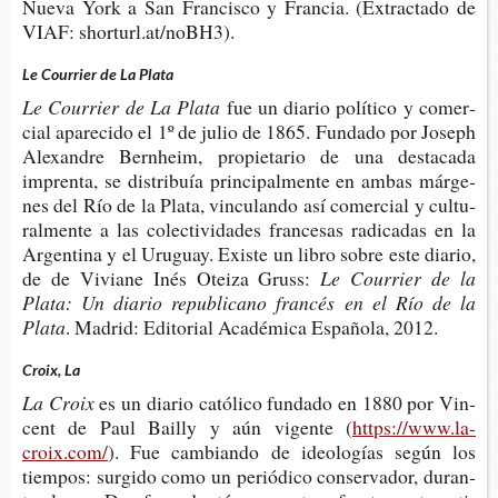
Nueva York a San Fran­cis­co y Fran­cia. (Extrac­ta­do de
VIAF: shorturl.at/noBH3).
Le Courrier de La Plata
Le Courrier de La Plata
fue un dia­rio polí­ti­co y comer­
cial apa­re­ci­do el 1º de julio de 1865. Fun­da­do por Joseph
Ale­xan­dre Bern­heim, pro­pie­ta­rio de una des­ta­ca­da
impren­ta, se dis­tri­buía prin­ci­pal­men­te en ambas már­ge­
nes del Río de la Plata, vin­cu­lan­do así comer­cial y cul­tu­
ral­men­te a las colec­ti­vi­da­des fran­ce­sas radi­ca­das en la
Argen­ti­na y el Uru­guay. Exis­te un libro sobre este dia­rio,
de de Vivia­ne Inés Otei­za Gruss:
Le Courrier de la
Plata: Un dia­rio repu­bli­cano fran­cés en el Río de la
Plata
. Madrid: Edi­to­rial Aca­dé­mi­ca Espa­ño­la, 2012.
Croix, La
La Croix
es un dia­rio cató­li­co fun­da­do en 1880 por Vin­
cent de Paul Bai­lly y aún vigen­te (
https://www.la-
croix.com/
). Fue cam­bian­do de ideo­lo­gías según los
tiem­pos: sur­gi­do como un perió­di­co con­ser­va­dor, duran­