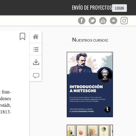
ENVÍO DE PROYECTOS
LOGIN
Nuestros cursos:
o fran­
rde­nes
rstädt,
a 1813.