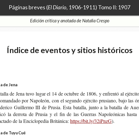
Páginas breves (
El Diario
, 1906-1911) Tomo II: 1907
Edición crítica y anotada de Natalia Crespo
Índice de eventos y sitios históricos
la de Jena
a­lla de Jena tuvo lugar el 14 de octu­bre de 1806, y enfren­tó al ejér­ci­t
oman­da­do por Napo­león, con el segun­do ejér­ci­to pru­siano, bajo las ó
e­ri­co Gui­ller­mo III de Pru­sia. Esta bata­lla, junto a la bata­lla de Aue
­fi­có la derro­ta de Pru­sia y el fin de las Gue­rras Napo­leó­ni­cas hast
c­ta­do de la Enci­clo­pe­dia Británica:
https://bit.ly/32iPnzG
).
la de Tuyu Cué