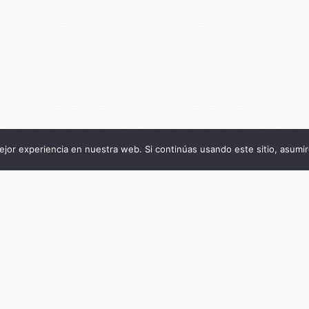
jor experiencia en nuestra web. Si continúas usando este sitio, asumi
Título de la publicación
Páginas breves (
El Diario
, 1906-1911) Tomo II
1907
Subtítulo de la publicación
Lucio V. Mansilla
Autor
laura