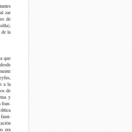
an­tes
 al zar
ero de
­lla),
s de la
­ta que
) desde
men­te
ey­fus,
ón a la
­tos de
e­tua y
a fran­
í­ti­ca
a fami­
ga­ción
us era