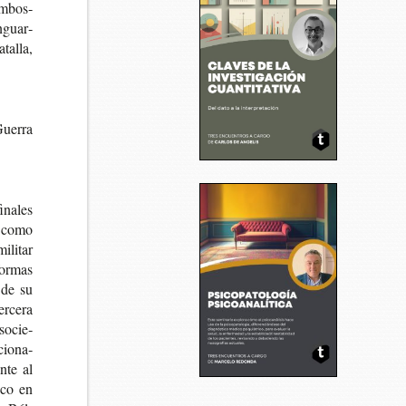
embos­
n­guar­
ta­lla,
ue­rra
ina­les
o como
ili­tar
for­mas
 de su
r­ce­ra
 socie­
cio­na­
n­te al
i­co en