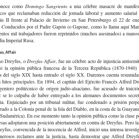
ono­ce como
Domin­go Sangriento
a una céle­bre masa­cre de mani­fes­t
i­cos que recla­ma­ban reduc­ción de jor­na­da labo­ral y aumen­to sala­rial
lás II fren­te al Pala­cio de Invierno en San Peters­bur­go el 22 de en
 Con­du­ci­dos por el Padre Gapón (o Gapo­ne, como lo llama aquí Man­si
en­tos mil tra­ba­ja­do­res fue­ron repri­mi­dos (muchos ase­si­na­dos) a mano
dia Impe­rial Rusa.
s, Affair
so Drey­fus, o
Drey­fus Affair
, fue un céle­bre acto de injus­ti­cia anti­se­mi
ió la opi­nión públi­ca fran­ce­sa de la Ter­ce­ra Repú­bli­ca (1870-​1940
les del siglo XIX hasta entra­do el siglo XX. Dare­mos cuen­ta resu­mi­da­
 hitos prin­ci­pa­les. En 1894, el capi­tán del Ejér­ci­to Fran­cés Alfred Dr
e­nie­ro poli­téc­ni­co de ori­gen judío-​alsaciano, fue acu­sa­do de trai­ci
: se lo cul­pa­ba de haber entre­ga­do a los ale­ma­nes docu­men­tos secre
ia. Enjui­cia­do por un tri­bu­nal mili­tar, fue con­de­na­do a pri­sión per­p
­rra­do a la Colo­nia penal de la Isla del Dia­blo, en la costa de la Gua­ya­n
(Suda­mé­ri­ca). En ese momen­to tanto la opi­nión públi­ca como la clase pol
e­sas adop­ta­ron una posi­ción abier­ta­men­te en con­tra de Drey­fus. Pero l
ey­fus, con­ven­ci­da de la inocen­cia de Alfred, inició una inten­sa inves­ti­
e­ro­sos recla­mos ante la jus­ti­cia, hasta demos­trar que Alfred Drey­f