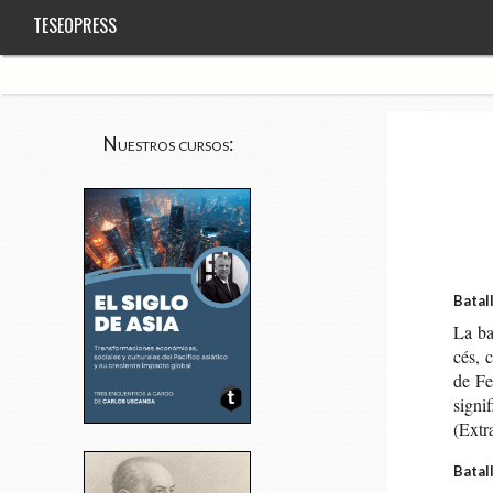
TESEOPRESS
Nuestros cursos:
Batal
La bat
cés, c
de Fed
sig­ni
(Extra
Batal