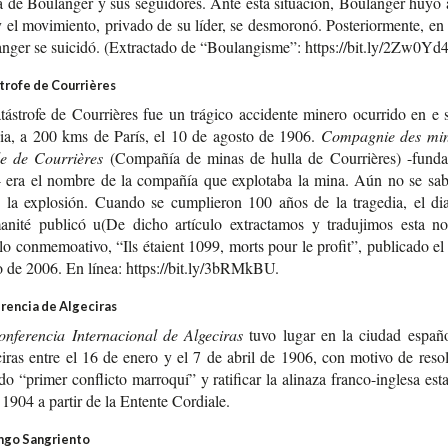
a de Bou­lan­ger y sus segui­do­res. Ante esta situa­ción, Bou­lan­ger huyó
y el movi­mien­to, pri­va­do de su líder, se des­mo­ro­nó. Pos­te­rior­men­te, e
n­ger se sui­ci­dó. (Extrac­ta­do de “Bou­lan­gis­me”: https://bit.ly/2Zw0Yd4
trofe de Courrières
ás­tro­fe de Courrières fue un trá­gi­co acci­den­te mine­ro ocu­rri­do en e
cia, a 200 kms de París, el 10 de agos­to de 1906.
Com­pag­nie des mi
lle de Courrières
(Com­pa­ñía de minas de hulla de Courrières) -​fund
 era el nom­bre de la com­pa­ñía que explo­ta­ba la mina. Aún no se sa
 la explo­sión. Cuan­do se cum­plie­ron 100 años de la tra­ge­dia, el dia
­ni­té publi­có u(De dicho artícu­lo extrac­ta­mos y tra­du­ji­mos esta no
­lo con­me­moa­ti­vo, “Ils étaient 1099, morts pour le pro­fit”, publi­ca­do e
 de 2006. En línea: https://bit.ly/3bRMkBU.
rencia de Algeciras
n­fe­ren­cia Inter­na­cio­nal de Algeciras
tuvo lugar en la ciu­dad espa­ño
ci­ras entre el 16 de enero y el 7 de abril de 1906, con moti­vo de resol­
­do “pri­mer con­flic­to marro­quí” y rati­fi­car la ali­na­za franco-​inglesa esta­
1904 a par­tir de la Enten­te Cordiale.
go Sangriento