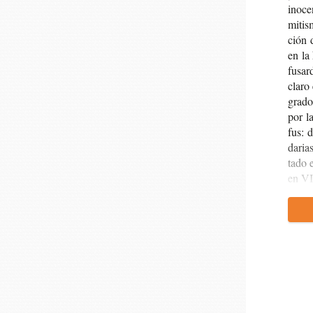
inoce
mi­tis
ción 
en la 
fu­sar
claro
gra­do
por la
fus: d
da­ria
ta­do 
en VI