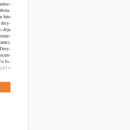
ti­se­
­bo­ra­
n hito
e drey­
lo deja
ein­te­
an­te),
a Drey­
 secun­
Un lis­
rOjAJ o