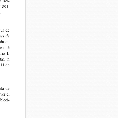
 a Bél­
n 1891,
.
 sur de
nes de
ada en
be qué
­rio L
ta). n
l 11 de
­la de
ver el
ble­ci­