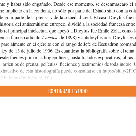
n­te y había sido enga­ña­do. Desde ese momen­to, se des­en­mas­ca­ró el an
­mo implí­ci­to en la con­de­na, no sólo por parte del Esta­do sino con la cola
de gran parte de la pren­sa y de la socie­dad civil. El caso Drey­fus fue u
his­to­ria del anti­se­mi­tis­mo euro­peo, divi­dió a la socie­dad fran­ce­sa entr
ds (el prin­ci­pal inte­lec­tual que apoyó a Drey­fus fue Emile Zola, como 
 en su famo­so artículo
J’accuse
de 1898) y anti­drey­fu­sards. Drey­fus es r
 par­cial­men­te en el ejér­ci­to con el rango de Jefe de Escua­drón (coman­d
 ley de 13 de julio de 1906. Es cuan­tio­sa la biblio­gra­fía sobre el tem
esde fuen­tes pri­ma­rias hoy en línea, hasta tra­ta­dos expli­ca­ti­vos, obras
s, artícu­los de pren­sa, pelí­cu­las, fic­cio­nes y tes­ti­mo­nios de toda índo­le. 
exhaus­ti­vo de esta his­to­rio­gra­fía puede con­sul­tar­se en https://​bit.​ly/​2F
AF: https://bit.ly/3m5UlYq.
CON­TI­NUAR LEYENDO