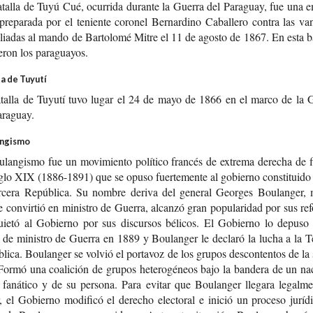
ta­lla de Tuyú Cué, ocu­rri­da duran­te la Gue­rra del Para­guay, fue una 
pre­pa­ra­da por el tenien­te coro­nel Ber­nar­dino Caba­lle­ro con­tra las va
lia­das al mando de Bar­to­lo­mé Mitre el 11 de agos­to de 1867. En esta ba
e­ron los paraguayos.
la de Tuyutí
ta­lla de Tuyu­tí tuvo lugar el 24 de mayo de 1866 en el marco de la G
araguay.
ngismo
­lan­gis­mo fue un movi­mien­to polí­ti­co fran­cés de extre­ma dere­cha de f
iglo XIX (1886-​1891) que se opuso fuer­te­men­te al gobierno cons­ti­tui­d
­ce­ra Repú­bli­ca. Su nom­bre deri­va del gene­ral Geor­ges Bou­lan­ger, m
 con­vir­tió en minis­tro de Gue­rra, alcan­zó gran popu­la­ri­dad por sus re
uie­tó al Gobierno por sus dis­cur­sos béli­cos. El Gobierno lo depu­so
de minis­tro de Gue­rra en 1889 y Bou­lan­ger le decla­ró la lucha a la Te
li­ca. Bou­lan­ger se vol­vió el por­ta­voz de los gru­pos des­con­ten­tos de la
ormó una coa­li­ción de gru­pos hete­ro­gé­neos bajo la ban­de­ra de un na
 faná­ti­co y de su per­so­na. Para evi­tar que Bou­lan­ger lle­ga­ra legal­me
 el Gobierno modi­fi­có el dere­cho elec­to­ral e inició un pro­ce­so jurí­d