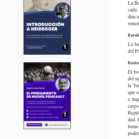
La Ba
ca­da 
dias a
ven­ci
Batal
La ba
del P
Boula
El bou
del s
la Ter
que se
e inq
cargo 
Repú­b
dad. F
lis­mo
poder,