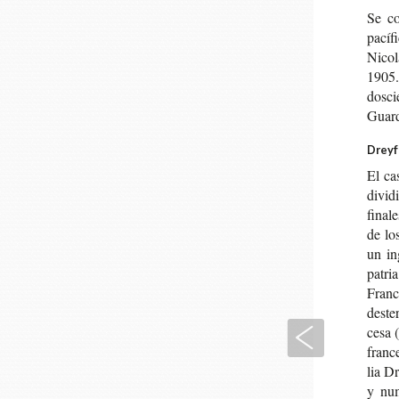
Se c
pací­f
Nico­
1905.
dos­ci
Guar­
Dreyfu
El ca
divi­d
fina­
de los
un ing
patria
Fran­c
des­te
Anterior
ce­sa 
fran­c
lia Dr
y num