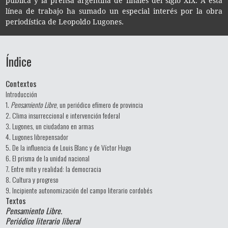
públi­ca y la pren­sa argen­ti­na de fina­les del siglo XIX. A esta
línea de tra­ba­jo ha suma­do un espe­cial inte­rés por la obra
perio­dís­ti­ca de Leo­pol­do Lugones.
Índice
Contextos
Introducción
1.
Pensamiento Libre
, un periódico efímero de provincia
2. Clima insurreccional e intervención federal
3. Lugones, un ciudadano en armas
4. Lugones librepensador
5. De la influencia de Louis Blanc y de Víctor Hugo
6. El prisma de la unidad nacional
7. Entre mito y realidad: la democracia
8. Cultura y progreso
9. Incipiente autonomización del campo literario cordobés
Textos
Pensamiento Libre.
Periódico literario liberal