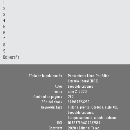
1
2
3
4
5
6
7
8
9
Bibliografía
Título de la publicación
Pensamiento Libre. Periódico
literario liberal (1893)
Autor
Leopoldo Lugones
Fecha
julio 2, 2020
Cantidad de páginas
262
ISBN del ebook
9789877232561
Keywords/Tags
historia, prensa, Córdoba, siglo XIX,
Leopoldo Lugones,
librepensamiento, anticlericalismo
DOI
10.55778/ts877232561
Copyright
2020 / Editorial Teseo