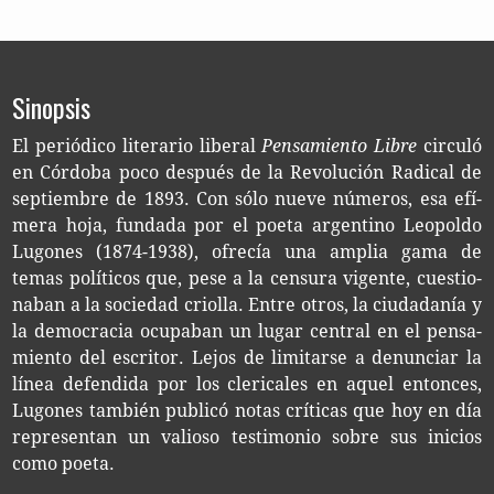
Sinopsis
El perió­di­co lite­ra­rio liberal
Pen­sa­mien­to Libre
cir­cu­ló
en Cór­do­ba poco des­pués de la Revo­lu­ción Radi­cal de
sep­tiem­bre de 1893. Con sólo nueve núme­ros, esa efí­
me­ra hoja, fun­da­da por el poeta argen­tino Leo­pol­do
Lugo­nes (1874-​1938), ofre­cía una amplia gama de
temas polí­ti­cos que, pese a la cen­su­ra vigen­te, cues­tio­
na­ban a la socie­dad crio­lla. Entre otros, la ciu­da­da­nía y
la demo­cra­cia ocu­pa­ban un lugar cen­tral en el pen­sa­
mien­to del escri­tor. Lejos de limi­tar­se a denun­ciar la
línea defen­di­da por los cle­ri­ca­les en aquel enton­ces,
Lugo­nes tam­bién publi­có notas crí­ti­cas que hoy en día
repre­sen­tan un valio­so tes­ti­mo­nio sobre sus inicios
como poeta.