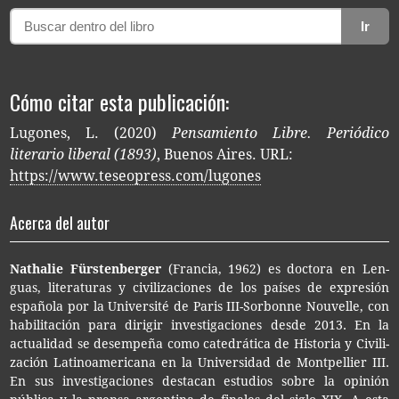
Ir
Cómo citar esta publicación:
Lugones, L. (2020)
Pensamiento Libre. Periódico
literario liberal (1893)
, Buenos Aires. URL:
https://www.teseopress.com/lugones
Acerca del autor
Nat­ha­lie Fürstenberger
(Fran­cia, 1962) es doc­to­ra en Len­
guas, lite­ra­tu­ras y civi­li­za­cio­nes de los paí­ses de expre­sión
espa­ño­la por la Uni­ver­si­té de Paris III-​Sorbonne Nou­ve­lle, con
habi­li­ta­ción para diri­gir inves­ti­ga­cio­nes desde 2013. En la
actua­li­dad se desem­pe­ña como cate­drá­ti­ca de His­to­ria y Civi­li­
za­ción Lati­noa­me­ri­ca­na en la Uni­ver­si­dad de Mont­pe­llier III.
En sus inves­ti­ga­cio­nes des­ta­can estu­dios sobre la opi­nión