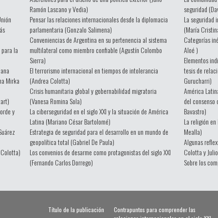
Ramón Lascano y Vedia)
seguridad (Da
Unión
Pensar las relaciones internacionales desde la diplomacia
La seguridad i
ás
parlamentaria (Gonzalo Salimena)
(María Cristin
Conveniencias de Argentina en su pertenencia al sistema
Categorías iné
 para la
multilateral como miembro confiable (Agustín Colombo
Aloé )
Sierra)
Elementos ind
cana
El terrorismo internacional en tiempos de intolerancia
tesis de relac
Ana Mirka
(Andrea Colotta)
Gurucharri)
Crisis humanitaria global y gobernabilidad migratoria
América Latina
art)
(Vanesa Romina Sola)
del consenso 
orde y
La ciberseguridad en el siglo XXI y la situación de América
Bavastro)
Latina (Mariano César Bartolomé)
La religión en
 Suárez
Estrategia de seguridad para el desarrollo en un mundo de
Mealla)
geopolítica total (Gabriel De Paula)
Algunas reflex
 Colotta)
Los convenios de desarme como protagonistas del siglo XXI
Colotta y Juli
(Fernando Carlos Dorrego)
Sobre los com
Título de la publicación
Contrapuntos para comprender las