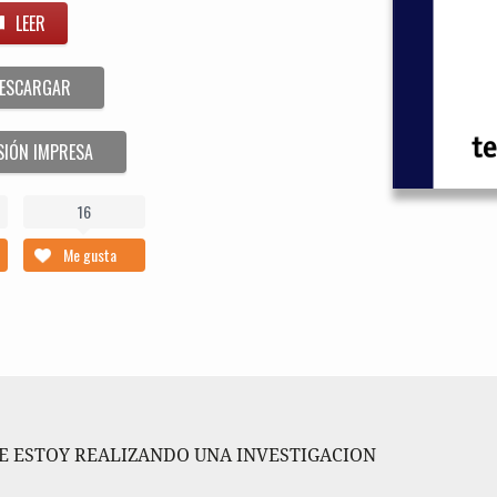
LEER
ESCARGAR
SIÓN IMPRESA
16
Me gusta
UE ESTOY REA­LI­ZAN­DO UNA INVESTIGACION