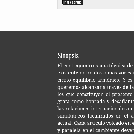
Ir al capítulo
Sinopsis
El con­tra­pun­to es una téc­ni­ca de
exis­ten­te entre dos o más voces in
cier­to equi­li­brio armó­ni­co. Y es
que­re­mos alcan­zar a tra­vés de la
los que cons­ti­tu­yen el pre­sen
grata como hon­ra­da y desa­fian­t
las rela­cio­nes inter­na­cio­na­les 
simul­tá­neos foca­li­za­dos en el aná
actual. Cada artícu­lo vol­ca­do en
y para­le­la en el cam­bian­te deve­n