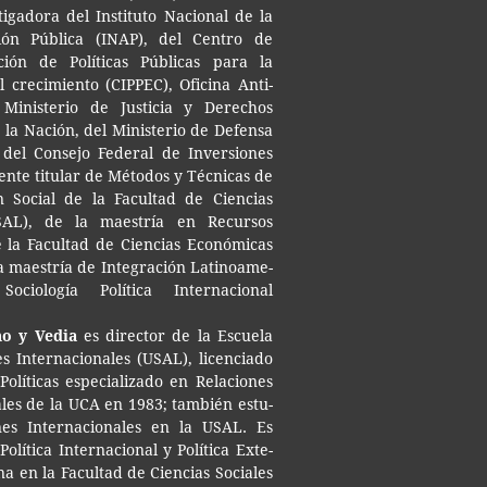
ti­ga­do­ra del Ins­ti­tu­to Nacio­nal de la
­ción Públi­ca (INAP), del Cen­tro de
­ción de Polí­ti­cas Públi­cas para la
 cre­ci­mien­to (CIP­PEC), Ofi­ci­na Anti­
 Minis­te­rio de Jus­ti­cia y Dere­chos
la Nación, del Minis­te­rio de Defen­sa
del Con­se­jo Fede­ral de Inver­sio­nes
en­te titu­lar de Méto­dos y Téc­ni­cas de
ión Social de la Facul­tad de Cien­cias
USAL), de la maes­tría en Recur­sos
la Facul­tad de Cien­cias Eco­nó­mi­cas
 maes­tría de Inte­gra­ción Lati­noa­me­
ocio­lo­gía Polí­ti­ca Inter­na­cio­nal
no y Vedia
es direc­tor de la Escue­la
s Inter­na­cio­na­les (USAL), licen­cia­do
olí­ti­cas espe­cia­li­za­do en Rela­cio­nes
na­les de la UCA en 1983; tam­bién estu­
­nes Inter­na­cio­na­les en la USAL. Es
olí­ti­ca Inter­na­cio­nal y Polí­ti­ca Exte­
­na en la Facul­tad de Cien­cias Socia­les