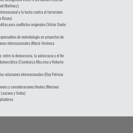
vid Martínez)
nternacional y la lucha contra el terrorismo
a Rosas)
ditas para conflictos originales (Víctor Dante
ispensables de metodología en proyectos de
iones internacionales (María Verónica
: entre la democracia, la autocracia y el fin
democrático (Constanza Mazzina y Roberto
 las relaciones internacionales (Eloy Patricio
iones y consideraciones finales (Mariana
o Lascano y Vedia)
piladores