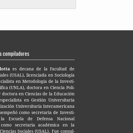
s compiladores
lotta
es d
ecana de la Facul­tad de
a­les (USAL), licen­cia­da en Socio­lo­gía
ia­lis­ta en Meto­do­lo­gía de la Inves­ti­
í­fi­ca (UNLA), doc­to­ra en Cien­cia Polí­
y doc­to­ra en Cien­cias de la Edu­ca­ción
e­cia­lis­ta en Ges­tión Uni­ver­si­ta­ria
­za­ción Uni­ver­si­ta­ria Inter­ame­ri­ca­na
em­pe­ñó como secre­ta­ria de Inves­ti­
la Escue­la de Defen­sa Nacio­nal
omo secre­ta­ria aca­dé­mi­ca en la
Cien­cias Socia­les (USAL). Fue con­sul­