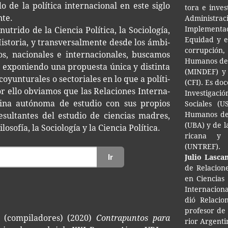
 de la polí­ti­ca inter­na­cio­nal en este siglo
to­ra e inves­
nte.
Admi­nis­tra
Imple­men­ta
nutri­do de la Cien­cia Polí­ti­ca, la Socio­lo­gía,
Equi­dad y el
 His­to­ria, y trans­ver­sal­men­te desde los ámbi­
co­rrup­ción,
os, nacio­na­les e inter­na­cio­na­les, bus­ca­mos
Huma­nos de 
s, expo­nien­do una pro­pues­ta única y dis­tin­ta
(MIN­DEF) y 
oyun­tu­ra­les o sec­to­ria­les en lo que a polí­ti­
(CFI). Es doc
por ello obvia­mos que las Rela­cio­nes Inter­na­
Inves­ti­ga­c
­pli­na autó­no­ma de estu­dio con sus pro­pios
Socia­les (
Huma­nos de 
resul­tan­tes del estu­dio de cien­cias madres,
(UBA) y de la
o­so­fía, la Socio­lo­gía y la Cien­cia Política.
ri­ca­na y S
(UNTREF).
Ir
Julio Las­ca
de Rela­cio­ne
en Cien­cias P
Inter­na­cio­
dió Rela­cio
pro­fe­sor de P
. (compiladores) (2020)
Contrapuntos para
rior Argen­ti