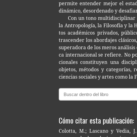
per­mi­te enten­der mejor el esta­do
diná­mi­co, des­or­de­na­do y desafia
Con un tono mul­ti­dis­ci­pli­nar 
la Antro­po­lo­gía, la Filo­so­fía y la
tos aca­dé­mi­cos pri­va­dos, públi­c
tras­cen­der los abor­da­jes clá­si­co
supe­ra­do­ra de los meros aná­li­sis c
ca inter­na­cio­nal se refie­re. No 
cio­na­les cons­ti­tu­yen una dis­ci
obje­tos, méto­dos y cate­go­rías, 
cien­cias socia­les y artes como la Fil
Cómo citar esta publicación:
Colotta, M.; Lascano y Vedia, J