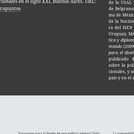
ionales en el siglo XXI
, Buenos Aires. URL:
de la USAL y
trapuntos
de Bel­grano,
ma de Méxi­co 
de la Nación
ra del ISEN 
Uru­guay, Méx
ti­ca y diplo
mundo
(200
para el dise­
publi­ca­do d
sobre la polí­
cio­na­les, y 
país y en el 
Aserciones para el diseño de una política exterior (Julio
La comunidad d