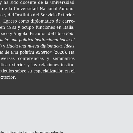
 ha sido docen­te de la Uni­ver­si­dad
 de la Uni­ver­si­dad Nacio­nal Autó­no­
y del Ins­ti­tu­to del Ser­vi­cio Exte­rior
. Egre­só como diplo­má­ti­co de carre­
en 1983 y ocupó fun­cio­nes en Ita­lia,
i­co y Ango­la. Es autor del libro
Polí­
macia
: una polí­ti­ca ins­ti­tu­cio­nal hacia el
9) y
Hacia una nueva diplo­ma­cia. Ideas
ño de una polí­ti­ca exterior
(2020). Ha
iver­sas con­fe­ren­cias y semi­na­rios
ti­ca exte­rior y las rela­cio­nes ins­ti­tu­
artícu­los sobre su espe­cia­li­za­ción en el
exterior.
e inteligencia frente a los nuevos retos de