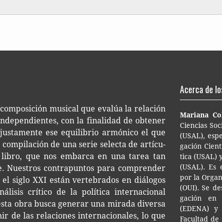
Acerca de lo
 com­po­si­ción musi­cal que eva­lúa la rela­ción
Maria­na Co
de­pen­dien­tes, con la fina­li­dad de obte­ner
Cien­cias Soci
 jus­ta­men­te ese equi­li­brio armó­ni­co el que
(USAL), espe­c
 com­pi­la­ción de una serie selec­ta de artícu­
ga­ción Cien­t
­te libro, que nos embar­ca en una tarea tan
ti­ca (USAL) 
(USAL). Es esp
e. Nues­tros con­tra­pun­tos para com­pren­der
por la Orga­ni
en el siglo XXI están ver­te­bra­dos en diá­lo­gos
(OUI). Se des
­li­sis crí­ti­co de la polí­ti­ca inter­na­cio­nal
ga­ción en 
 esta obra busca gene­rar una mira­da diver­sa
(EDENA) y c
ir de las rela­cio­nes inter­na­cio­na­les, lo que
Facul­tad de 